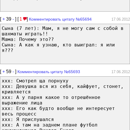
[
+
39
-
] [
1
]
Комментировать цитату №65694
17.06.2012
Сына (7 лет): Мам, я не могу сам с собой в
шахматы играть!!
Мама: Почему это??
Сына: А как я узнаю, кто выиграл: я или
я???
[
+
59
-
]
Комментировать цитату №65693
17.06.2012
ххх: Смотрел ща порнуху
ххх: Девушка вся из себя, кайфует, стонет,
кривляется
ххх: А у парня какое то отрешённое
выражение лица
ххх: Его как будто вообще не интересует
весь процесс
ххх: Я прислушался
ххх: А там на заднем плане футбол