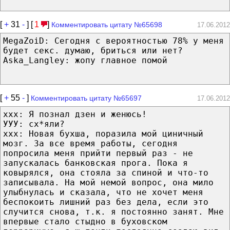
[
+
31
-
] [
1
]
Комментировать цитату №65698
17.06.2012
MegaZoiD: Сегодня с вероятностью 78% у меня
будет секс. думаю, бриться или нет?
Aska_Langley: жопу главное помой
[
+
55
-
]
Комментировать цитату №65697
17.06.2012
ххх: Я познал дзен и женюсь!
УУУ: сх*яли?
ххх: Новая бухша, поразила мой циничный
мозг. За все время работы, сегодня
попросила меня прийти первый раз - не
запускалась банковская прога. Пока я
ковырялся, она стояла за спиной и что-то
записывала. На мой немой вопрос, она мило
улыбнулась и сказала, что не хочет меня
беспокоить лишний раз без дела, если это
случится снова, т.к. я постоянно занят. Мне
впервые стало стыдно в буховском