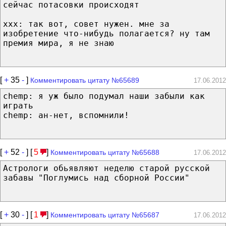
сейчас потасовки происходят
ххх: так вот, совет нужен. мне за
изобретение что-нибудь полагается? ну там
премия мира, я не знаю
[
+
35
-
]
Комментировать цитату №65689
17.06.2012
chemp: я уж было подумал наши забыли как
играть
chemp: ан-нет, вспомнили!
[
+
52
-
] [
5
]
Комментировать цитату №65688
17.06.2012
Астрологи обьявляют неделю старой русской
забавы "Поглумись над сборной России"
[
+
30
-
] [
1
]
Комментировать цитату №65687
17.06.2012