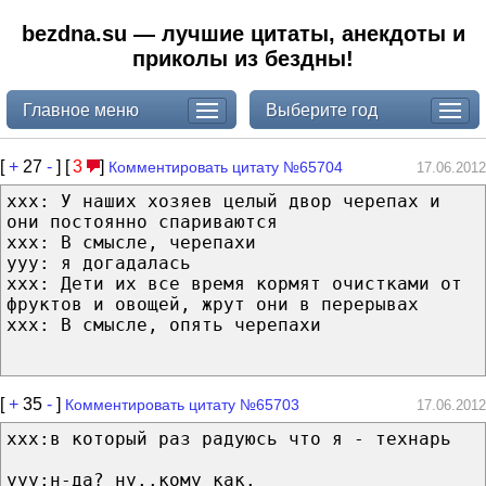
bezdna.su — лучшие цитаты, анекдоты и
приколы из бездны!
Главное меню
Выберите год
[
+
27
-
] [
3
]
Комментировать цитату №65704
17.06.2012
xxx: У наших хозяев целый двор черепах и
они постоянно спариваются
xxx: В смысле, черепахи
yyy: я догадалась
xxx: Дети их все время кормят очистками от
фруктов и овощей, жрут они в перерывах
xxx: В смысле, опять черепахи
[
+
35
-
]
Комментировать цитату №65703
17.06.2012
ххх:в который раз радуюсь что я - технарь
ууу:н-да? ну..кому как.