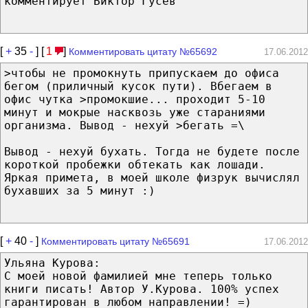
комментирует Виктор Гусев
[
+
35
-
] [
1
]
Комментировать цитату №65692
17.06.2012
>чтобы не промокнуть припускаем до офиса
бегом (приличный кусок пути). Вбегаем в
офис чутка >промокшие... проходит 5-10
минут и мокрые насквозь уже стараниями
организма. Вывод - нехуй >бегать =\
Вывод - нехуй бухать. Тогда не будете после
короткой пробежки обтекать как лошади.
Яркая примета, в моей школе физрук вычислял
бухавших за 5 минут :)
[
+
40
-
]
Комментировать цитату №65691
17.06.2012
Ульяна Курова:
С моей новой фамилией мне теперь только
книги писать! Автор У.Курова. 100% успех
гарантирован в любом направлении! =)