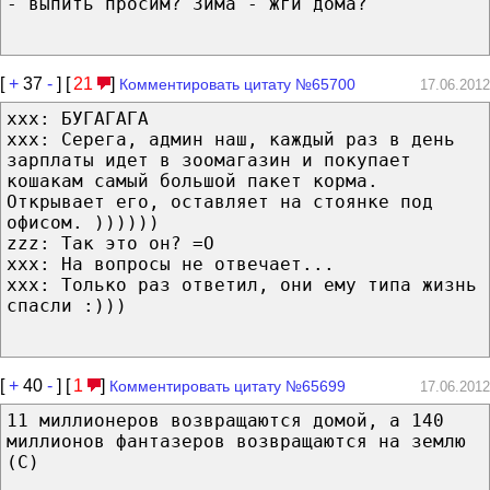
- выпить просим? Зима - жги дома?
[
+
37
-
] [
21
]
Комментировать цитату №65700
17.06.2012
ххх: БУГАГАГА
ххх: Серега, админ наш, каждый раз в день
зарплаты идет в зоомагазин и покупает
кошакам самый большой пакет корма.
Открывает его, оставляет на стоянке под
офисом. ))))))
zzz: Так это он? =О
ххх: На вопросы не отвечает...
ххх: Только раз ответил, они ему типа жизнь
спасли :)))
[
+
40
-
] [
1
]
Комментировать цитату №65699
17.06.2012
11 миллионеров возвращаются домой, а 140
миллионов фантазеров возвращаются на землю
(С)