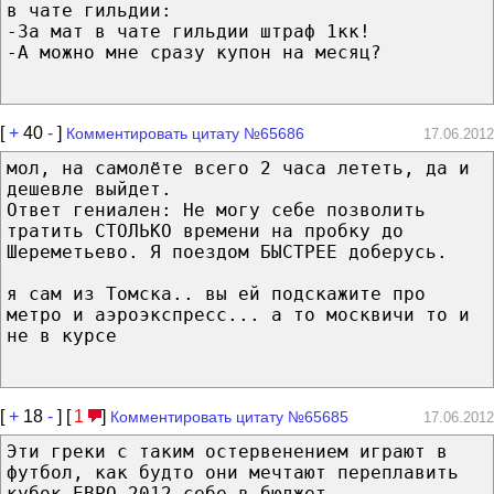
в чате гильдии:
-За мат в чате гильдии штраф 1кк!
-А можно мне сразу купон на месяц?
[
+
40
-
]
Комментировать цитату №65686
17.06.2012
мол, на самолёте всего 2 часа лететь, да и
дешевле выйдет.
Ответ гениален: Не могу себе позволить
тратить СТОЛЬКО времени на пробку до
Шереметьево. Я поездом БЫСТРЕЕ доберусь.
я сам из Томска.. вы ей подскажите про
метро и аэроэкспресс... а то москвичи то и
не в курсе
[
+
18
-
] [
1
]
Комментировать цитату №65685
17.06.2012
Эти греки с таким остервенением играют в
футбол, как будто они мечтают переплавить
кубок ЕВРО-2012 себе в бюджет...