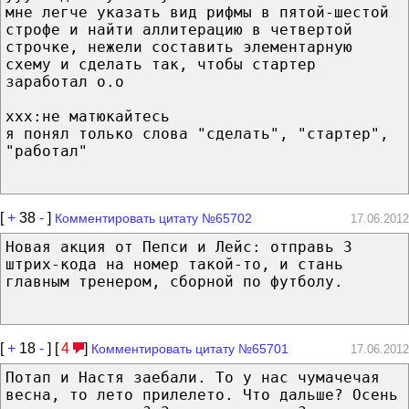
мне легче указать вид рифмы в пятой-шестой
строфе и найти аллитерацию в четвертой
строчке, нежели составить элементарную
схему и сделать так, чтобы стартер
заработал о.о
ххх:не матюкайтесь
я понял только слова "сделать", "стартер",
"работал"
[
+
38
-
]
Комментировать цитату №65702
17.06.2012
Новая акция от Пепси и Лейс: отправь 3
штрих-кода на номер такой-то, и стань
главным тренером, сборной по футболу.
[
+
18
-
] [
4
]
Комментировать цитату №65701
17.06.2012
Потап и Настя заебали. То у нас чумачечая
весна, то лето прилелето. Что дальше? Осень