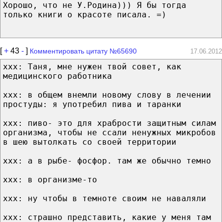
Хорошо, что не У.Родина))) Я бы тогда
только книги о красоте писала. =)
[
+
43
-
]
Комментировать цитату №65690
17.06.2012
ххх: Таня, мне нужен твой совет, как
медицинского работника
ххх: в общем внемли новому слову в лечении
простуды: я употребил пива и таранки
ххх: пиво- это для храбрости защитным силам
организма, чтобы не ссали ненужных микробов
в шею вытолкать со своей территории
ххх: а в рыбе- фосфор. там же обычно темно
ххх: в организме-то
ххх: ну чтобы в темноте своим не наваляли
ххх: страшно представить, какие у меня там