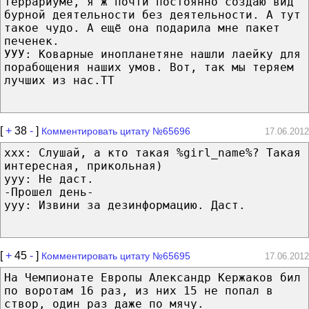
террариуме, я ж почти постоянно создаю вид
бурной деятельности без деятельности. А тут
такое чудо. А ещё она подарила мне пакет
печенек.
УУУ: Коварные инопланетяне нашли лаейку для
порабощения наших умов. Вот, так мы теряем
лучших из нас.ТТ
[
+
38
-
]
Комментировать цитату №65696
17.06.2012
ххх: Слушай, а кто такая %girl_name%? Такая
интересная, прикольная)
ууу: Не даст.
-Прошел день-
ууу: Извини за дезинформацию. Даст.
[
+
45
-
]
Комментировать цитату №65695
17.06.2012
На Чемпионате Европы Александр Кержаков бил
по воротам 16 раз, из них 15 не попал в
створ, один раз даже по мячу.