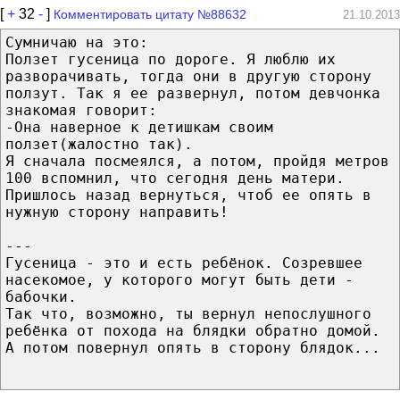
[
+
32
-
]
Комментировать цитату №88632
21.10.2013
Сумничаю на это:
Ползет гусеница по дороге. Я люблю их
разворачивать, тогда они в другую сторону
ползут. Так я ее развернул, потом девчонка
знакомая говорит:
-Она наверное к детишкам своим
ползет(жалостно так).
Я сначала посмеялся, а потом, пройдя метров
100 вспомнил, что сегодня день матери.
Пришлось назад вернуться, чтоб ее опять в
нужную сторону направить!
---
Гусеница - это и есть ребёнок. Созревшее
насекомое, у которого могут быть дети -
бабочки.
Так что, возможно, ты вернул непослушного
ребёнка от похода на блядки обратно домой.
А потом повернул опять в сторону блядок...