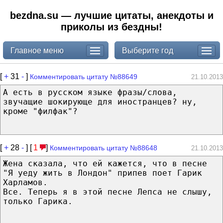
bezdna.su — лучшие цитаты, анекдоты и
приколы из бездны!
Главное меню
Выберите год
[
+
31
-
]
Комментировать цитату №88649
21.10.2013
А есть в русском языке фразы/слова,
звучащие шокирующе для иностранцев? ну,
кроме "филфак"?
[
+
28
-
] [
1
]
Комментировать цитату №88648
21.10.2013
Жена сказала, что ей кажется, что в песне
"Я уеду жить в Лондон" припев поет Гарик
Харламов.
Все. Теперь я в этой песне Лепса не слышу,
только Гарика.