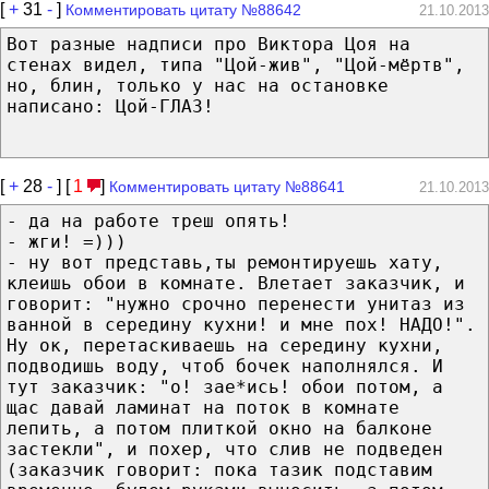
[
+
31
-
]
Комментировать цитату №88642
21.10.2013
Вот разные надписи про Виктора Цоя на
стенах видел, типа "Цой-жив", "Цой-мёртв",
но, блин, только у нас на остановке
написано: Цой-ГЛАЗ!
[
+
28
-
] [
1
]
Комментировать цитату №88641
21.10.2013
- да на работе треш опять!
- жги! =)))
- ну вот представь,ты ремонтируешь хату,
клеишь обои в комнате. Влетает заказчик, и
говорит: "нужно срочно перенести унитаз из
ванной в середину кухни! и мне пох! НАДО!".
Ну ок, перетаскиваешь на середину кухни,
подводишь воду, чтоб бочек наполнялся. И
тут заказчик: "о! зае*ись! обои потом, а
щас давай ламинат на поток в комнате
лепить, а потом плиткой окно на балконе
застекли", и похер, что слив не подведен
(заказчик говорит: пока тазик подставим