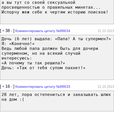
а вы тут со своей сексуальной
просвещенностью о правильных минетах...
Испорчу жеж себе к чертям историю поисков!
[
+
38
-
]
Комментировать цитату №88634
21.10.2013
Дочь (6 лет) выдала: «Папа! А ты супермен?»
Я: «Конечно!»
Ведь любой папа должен быть для дочери
суперменом, но на всякий случай
интересуюсь:
«А почему ты так решила?»
Дочь: «Так от тебя супом пахнет!»
[
+
16
-
]
Комментировать цитату №88633
21.10.2013
28 лет, пора остепениться и заказывать шлюх
на дом :(