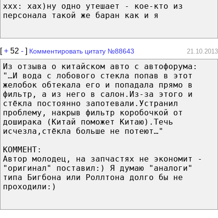
xxx: хах)ну одно утешает - кое-кто из
персонала такой же баран как и я
[
+
52
-
]
Комментировать цитату №88643
21.10.2013
Из отзыва о китайском авто с автофорума:
"…И вода с лобового стекла попав в этот
желобок обтекала его и попадала прямо в
фильтр, а из него в салон.Из-за этого и
стёкла постоянно запотевали.Устранил
проблему, накрыв фильтр коробочкой от
доширака (Китай поможет Китаю).Течь
исчезла,стёкла больше не потеют…"
КОММЕНТ:
Автор молодец, на запчастях не экономит -
"оригинал" поставил:) Я думаю "аналоги"
типа Бигбона или Роллтона долго бы не
проходили:)