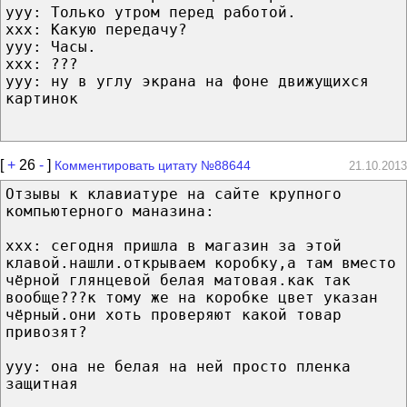
yyy: Только утром перед работой.
xxx: Какую передачу?
yyy: Часы.
xxx: ???
yyy: ну в углу экрана на фоне движущихся
картинок
[
+
26
-
]
Комментировать цитату №88644
21.10.2013
Отзывы к клавиатуре на сайте крупного
компьютерного маназина:
xxx: сегодня пришла в магазин за этой
клавой.нашли.открываем коробку,а там вместо
чёрной глянцевой белая матовая.как так
вообще???к тому же на коробке цвет указан
чёрный.они хоть проверяют какой товар
привозят?
yyy: она не белая на ней просто пленка
защитная