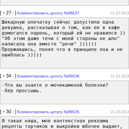
[
+
27
-
]
Комментировать цитату №88637
21.10.2013
Шикарную опечатку сейчас допустила одна
девушка, рассказывая о том, как ее в кафе
домогался парень, который ей не нравился ))
"Об этом даже течи с моей стороны не шло"
написала она вместо "речи" ))))))
Проржавшись, понял что в принципе она и не
ошиблась )))))
[
+
34
-
]
Комментировать цитату №88636
21.10.2013
-Что вы знаете о мочекаменой болезни?
-Хер проссышь.
[
+
30
-
]
Комментировать цитату №88635
21.10.2013
Я такая няша, мне контекстная реклама
рецепты тортиков и выкройки юбочек выдает,