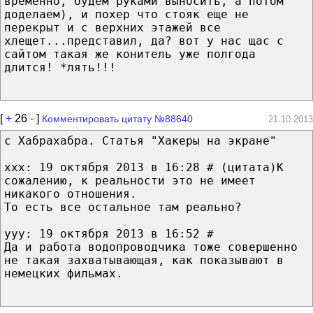
временно, будем руками выносить, а потом
доделаем), и похер что стояк еще не
перекрыт и с верхних этажей все
хлещет...представил, да? вот у нас щас с
сайтом такая же конитель уже полгода
длится! *лять!!!
[
+
26
-
]
Комментировать цитату №88640
21.10.2013
с Хабрахабра. Статья "Хакеры на экране"
xxx: 19 октября 2013 в 16:28 # (цитата)К
сожалению, к реальности это не имеет
никакого отношения.
То есть все остальное там реально?
yyy: 19 октября 2013 в 16:52 #
Да и работа водопроводчика тоже совершенно
не такая захватывающая, как показывают в
немецких фильмах.