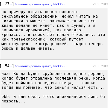
[
+
27
-
]
Комментировать цитату №88639
21.10.2013
по примеру цитаты пошел повышать
сексуальное образование. начал читать на
википедии о минете. оказывается мне всю
жизнь делали не минет, как я думал, а я
занимался иррумацией, как правило.
хренасе... в сорок лет глаза открылись. это
как третьеклассник, который путает
менструацию с контрацепцией. стыдно теперь.
боюсь и дальше читать.
[
+
54
-
]
Комментировать цитату №88638
21.10.2013
aaa: Когда будет срублено последнее дерево,
когда будет отравлена последняя река, когда
будет поймана последняя птица, — только
тогда вы поймете, что деньги нельзя есть...
bbb: а вам средь этого апокалипсиса лишь бы
пожрать...