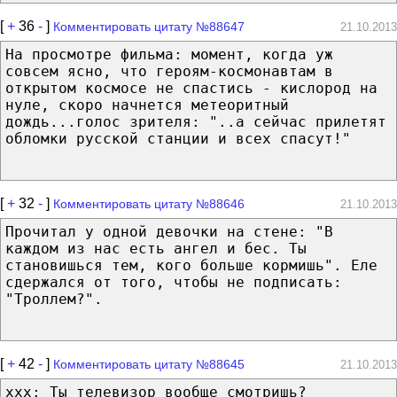
[
+
36
-
]
Комментировать цитату №88647
21.10.2013
На просмотре фильма: момент, когда уж
совсем ясно, что героям-космонавтам в
открытом космосе не спастись - кислород на
нуле, скоро начнется метеоритный
дождь...голос зрителя: "..а сейчас прилетят
обломки русской станции и всех спасут!"
[
+
32
-
]
Комментировать цитату №88646
21.10.2013
Прочитал у одной девочки на стене: "В
каждом из нас есть ангел и бес. Ты
становишься тем, кого больше кормишь". Еле
сдержался от того, чтобы не подписать:
"Троллем?".
[
+
42
-
]
Комментировать цитату №88645
21.10.2013
xxx: Ты телевизор вообще смотришь?