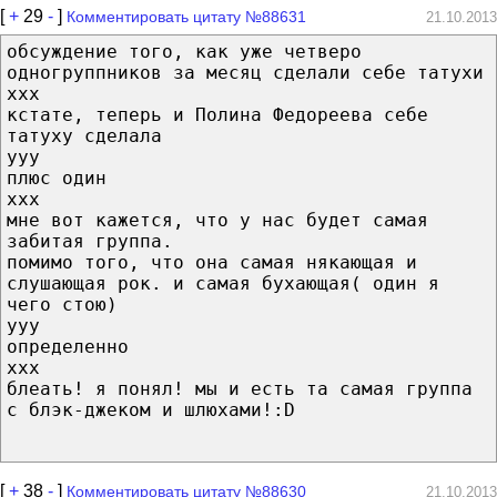
[
+
29
-
]
Комментировать цитату №88631
21.10.2013
обсуждение того, как уже четверо
одногруппников за месяц сделали себе татухи
xxx
кстате, теперь и Полина Федореева себе
татуху сделала
yyy
плюс один
xxx
мне вот кажется, что у нас будет самая
забитая группа.
помимо того, что она самая някающая и
слушающая рок. и самая бухающая( один я
чего стою)
yyy
определенно
xxx
блеать! я понял! мы и есть та самая группа
с блэк-джеком и шлюхами!:D
[
+
38
-
]
Комментировать цитату №88630
21.10.2013