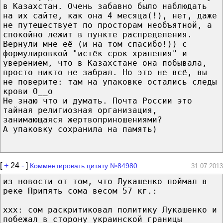
в Казахстан. Очень забавно было наблюдать
на их сайте, как она 4 месяца(!), нет, даже
не путешествует по просторам необъятной, а
спокойно лежит в пункте распределения.
Вернули мне её (и на том спасибо!)) с
формулировкой "истёк срок хранения" и
уверением, что в Казахстане она побывала,
просто никто не забрал. Но это не всё, вы
не поверите: там на упаковке остались следы
крови О__о
Не знаю что и думать. Почта России это
тайная религиозная организация,
занимающаяся жертвоприношениями?
А упаковку сохранила на память)
[
+
24
-
]
Комментировать цитату №84980
31.07.2013
из новости от том, что Лукашенко поймал в
реке Припять сома весом 57 кг.:
ххх: сом раскритиковал политику Лукашенко и
побежал в сторону украинской границы