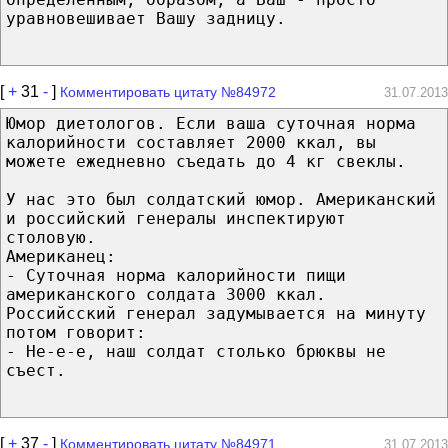
уравновешивает Вашу задницу.
[
+
31
-
]
Комментировать цитату №84972
31.07.2013
Юмор диетологов. Если ваша суточная норма
калорийности составляет 2000 ккал, вы
можете ежедневно съедать до 4 кг свеклы.
У нас это был солдатский юмор. Американский
и российский генералы инспектируют
столовую.
Американец:
- Суточная норма калорийности пищи
американского солдата 3000 ккал.
Российсский генерал задумывается на минуту
потом говорит:
- Не-е-е, наш солдат столько брюквы не
съест.
[
+
37
-
]
Комментировать цитату №84971
31.07.2013