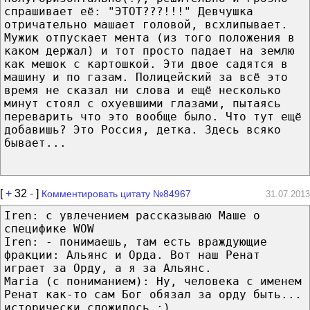
спрашивает её: "ЭТОТ???!!!" Девчушка
отричательно машает головой, всхлипывает.
Мужик отпускает мента (из того положения в
каком держал) и тот просто падает на землю
как мешок с картошкой. Эти двое садятся в
машину и по газам. Полицейский за всё это
время не сказал ни слова и ещё несколько
минут стоял с охуевшими глазами, пытаясь
переварить что это вообще было. Что тут ещё
добавишь? Это Россия, детка. Здесь всяко
бывает...
[
+
32
-
]
Комментировать цитату №84967
31.07.2013
Iren: с увлечением рассказываю Маше о
специфике WOW
Iren: - понимаешь, там есть враждующие
фракции: Альянс и Орда. Вот наш Ренат
играет за Орду, а я за Альянс.
Maria (с пониманием): Ну, человека с именем
Ренат как-то сам Бог обязал за орду быть...
исторически сложилось :)