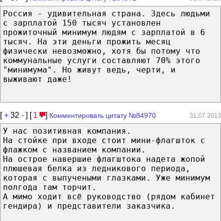
Россия - удивительная страна. Здесь людьми
с зарплатой 150 тысяч установлен
прожиточный минимум людям с зарплатой в 6
тысяч. На эти деньги прожить месяц
физически невозможно, хотя бы потому что
коммунальные услуги составляют 70% этого
"минимума". Но живут ведь, черти, и
выживают даже!
[
+
32
-
] [
1
]
Комментировать цитату №84970
31.07.2013
У нас позитивная компания.
На стойке при входе стоит мини-флагшток с
флажком с названием компании.
На острое навершие флагштока надета жопой
плюшевая белка из ледникового периода,
которая с выпучеными глазками. Уже минимум
полгода там торчит.
А мимо ходит всё руководство (рядом кабинет
гендира) и представители заказчика.