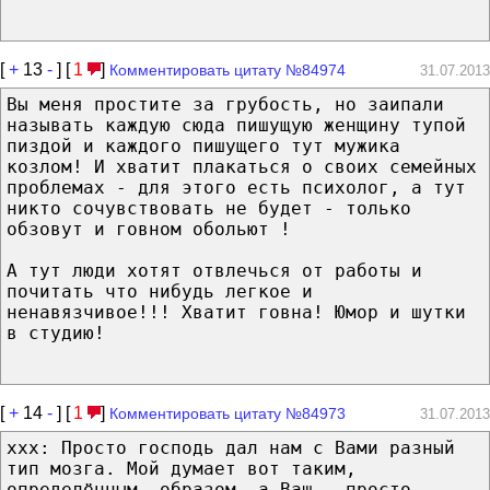
[
+
13
-
] [
1
]
Комментировать цитату №84974
31.07.2013
Вы меня простите за грубость, но заипали
называть каждую сюда пишущую женщину тупой
пиздой и каждого пишущего тут мужика
козлом! И хватит плакаться о своих семейных
проблемах - для этого есть психолог, а тут
никто сочувствовать не будет - только
обзовут и говном обольют !
А тут люди хотят отвлечься от работы и
почитать что нибудь легкое и
ненавязчивое!!! Хватит говна! Юмор и шутки
в студию!
[
+
14
-
] [
1
]
Комментировать цитату №84973
31.07.2013
ххх: Просто господь дал нам с Вами разный
тип мозга. Мой думает вот таким,
определённым, образом, а Ваш - просто