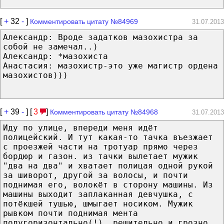
[
+
32
-
]
Комментировать цитату №84969
31.07.2013
Александр: Вроде задатков мазохистра за
собой не замечал..)
Александр: *мазохиста
Анастасия: мазохистр-это уже магистр ордена
мазохистов)))
[
+
39
-
] [
3
]
Комментировать цитату №84968
31.07.2013
Иду по улице, впереди меня идёт
полицейский. И тут какая-то тачка въезжает
с проезжей части на тротуар прямо через
бордюр и газон. из тачки вылетает мужик
"два на два" и хватает полицая одной рукой
за шиворот, другой за волосы, и почти
поднимая его, волокёт в сторону машины. Из
машины выходит заплаканная девчушка, с
потёкшей тушью, шмыгает носиком. Мужик
рывком почти поднимая мента
полугоризонтально(!), решительно и грозно