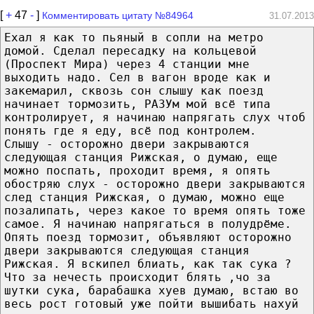
[
+
47
-
]
Комментировать цитату №84964
31.07.2013
Ехал я как то пьяный в сопли на метро
домой. Сделал пересадку на кольцевой
(Проспект Мира) через 4 станции мне
выходить надо. Сел в вагон вроде как и
закемарил, сквозь сон слышу как поезд
начинает тормозить, РАЗУм мой всё типа
контролирует, я начинаю напрягать слух чтоб
понять где я еду, всё под контролем.
Слышу - осторожно двери закрываются
следующая станция Рижская, о думаю, еще
можно поспать, проходит время, я опять
обостряю слух - осторожно двери закрываются
след станция Рижская, о думаю, можно еще
позалипать, через какое то время опять тоже
самое. Я начинаю напрягаться в полудрёме.
Опять поезд тормозит, объявляют осторожно
двери закрываются следующая станция
Рижская. Я вскипел блиать, как так сука ?
Что за нечесть происходит блять ,чо за
шутки сука, барабашка хуев думаю, встаю во
весь рост готовый уже пойти вышибать нахуй