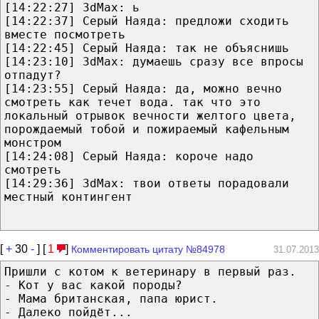
[14:22:27] 3dMax: ь
[14:22:37] Серый Наяда: предложи сходить
вместе посмотреть
[14:22:45] Серый Наяда: так не объяснишь
[14:23:10] 3dMax: думаешь сразу все впросы
отпадут?
[14:23:55] Серый Наяда: да, можно вечно
смотреть как течет вода. так что это
локальный отрывок вечности желтого цвета,
порождаемый тобой и пожираемый кафельным
монстром
[14:24:08] Серый Наяда: короче надо
смотреть
[14:29:36] 3dMax: твои ответы порадовали
местный контингент
[
+
30
-
] [
1
]
Комментировать цитату №84978
31.07.2013
Пришли с котом к ветеринару в первый раз.
- Кот у вас какой породы?
- Мама британская, папа юрист.
- Далеко пойдёт...