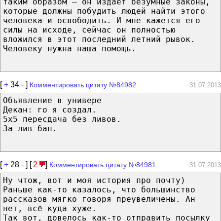
таким образом — он издает безумные законы,
которые должны побудить людей найти этого
человека и освободить. И мне кажется его
силы на исходе, сейчас он полностью
вложился в этот последний летний рывок.
Человеку нужна наша помощь.
[
+
34
-
]
Комментировать цитату №84982
31.07.2013
Объявление в универе
Декан: го я создал.
5х5 пересдача без ливов.
За лив бан.
[
+
28
-
] [
2
]
Комментировать цитату №84981
31.07.2013
Ну чтож, вот и моя история про почту)
Раньше как-то казалось, что большинство
рассказов мягко говоря преувеличены. Ан
нет, всё куда хуже.
Так вот, довелось как-то отправить посылку