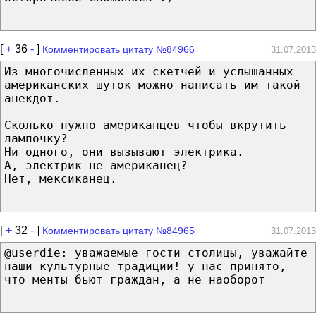
[
+
36
-
]
Комментировать цитату №84966
31.07.2013
Из многочисленных их скетчей и услышанных
американских шуток можно написать им такой
анекдот.
Сколько нужно американцев чтобы вкрутить
лампочку?
Ни одного, они вызывают электрика.
А, электрик не американец?
Нет, мексиканец.
[
+
32
-
]
Комментировать цитату №84965
31.07.2013
@userdie: уважаемые гости столицы, уважайте
наши культурные традиции! у нас принято,
что менты бьют граждан, а не наоборот