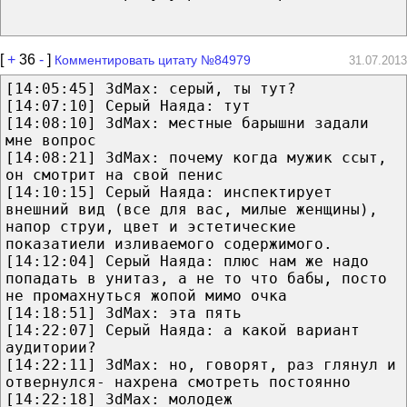
[
+
36
-
]
Комментировать цитату №84979
31.07.2013
[14:05:45] 3dMax: серый, ты тут?
[14:07:10] Серый Наяда: тут
[14:08:10] 3dMax: местные барышни задали
мне вопрос
[14:08:21] 3dMax: почему когда мужик ссыт,
он смотрит на свой пенис
[14:10:15] Серый Наяда: инспектирует
внешний вид (все для вас, милые женщины),
напор струи, цвет и эстетические
показатиели изливаемого содержимого.
[14:12:04] Серый Наяда: плюс нам же надо
попадать в унитаз, а не то что бабы, посто
не промахнуться жопой мимо очка
[14:18:51] 3dMax: эта пять
[14:22:07] Серый Наяда: а какой вариант
аудитории?
[14:22:11] 3dMax: но, говорят, раз глянул и
отвернулся- нахрена смотреть постоянно
[14:22:18] 3dMax: молодеж