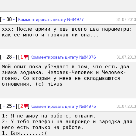
[
+
38
-
]
Комментировать цитату №84977
31.07.2013
xxx: После армии у еды всего два параметра:
как ее много и горячая ли она...
[
+
28
-
] [
1
]
Комментировать цитату №84976
31.07.2013
Мой опыт пока убеждает в том, что есть два
знака зодиака: Человек-Человек и Человек-
говно. Со вторым у меня не складываются
отношения. (c) nivus
[
+
25
-
] [
2
]
Комментировать цитату №84975
31.07.2013
1: Я не живу на работе, отвали.
2: У тебя телефон на андроиде и зарядка для
него есть только на работе.
1. Бля.......:(