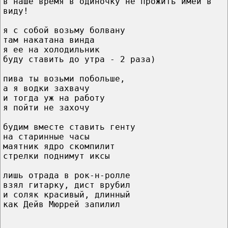
в наше время в одиночку не прожить имей в
виду!
я с собой возьму болвану
там накатана винда
я ее на холодильник
буду ставить до утра - 2 раза)
пива ты возьми побольше,
а я водки захвачу
и тогда уж на работу
я пойти не захочу
будим вместе ставить генту
на старинные часы
маятник ядро скомпилит
стрелки поднимут иксы
лишь отрада в рок-н-ролле
взял гитарку, дист врубил
и соляк красивый, длинный
как Дейв Мюррей запилил