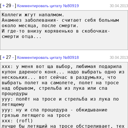
[
+
29
-
]
Комментировать цитату №80919
30.04.2013
Коллеги жгут напалмом.
Анамнез заболевания- считает себя больным
около месяца, после смерти.
И где-то внизу корявенько в скобочках-
смерти отца...
[
+
27
-
]
Комментировать цитату №80918
30.04.2013
ххх: у меня вот ща выбор, любимая подарила
купон дареного коня... надо выбрать одно из
нескоьких... вот сейчас в раздумьях, что
выбрать полет на самолете, полет на тросе
над обрывом, стрельба из лука или спа
процедуры
ууу: полёт на тросе и стрельба из лука по
летящему
ууу: ну и спа процедура - обкидывание
грязью летящего на тросе
ххх: (rofl)
лучше бы летящий на тросе обстреливает, тех