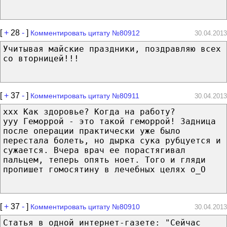
[
+
28
-
]
Комментировать цитату №80912
30.04.2013
Учитывая майские праздники, поздравляю всех
со вторницей!!!
[
+
37
-
]
Комментировать цитату №80911
30.04.2013
ххх Как здоровье? Когда на работу?
yyy Геморрой - это такой геморрой! Задница
после операции практически уже было
перестала болеть, но дырка сука рубцуется и
сужается. Вчера врач ее порастягивал
пальцем, теперь опять ноет. Того и гляди
пропишет гомосятину в лечебных целях o_O
[
+
37
-
]
Комментировать цитату №80910
30.04.2013
Статья в одной интернет-газете: "Сейчас