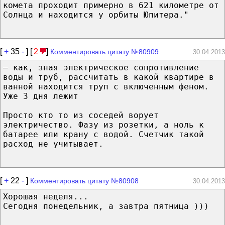
комета проходит примерно в 621 километре от
Солнца и находится у орбиты Юпитера."
[
+
35
-
] [
2
]
Комментировать цитату №80909
30.04.2013
— как, зная электрическое сопротивление
воды и труб, рассчитать в какой квартире в
ванной находится труп с включенным феном.
Уже 3 дня лежит
Просто кто то из соседей ворует
электричество. Фазу из розетки, а ноль к
батарее или крану с водой. Счетчик такой
расход не учитывает.
[
+
22
-
]
Комментировать цитату №80908
30.04.2013
Хорошая неделя...
Сегодня понедельник, а завтра пятница )))