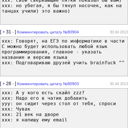
xxx: свои сверкающие пятки показал бы вам)
xxx: но убегая, я бы тянул носочек, как на
танцах учили) это важно)
[
+
31
-
]
Комментировать цитату №80904
30.04.2013
xxx: Говорят, на ЕГЭ по информатике в части
C можно будет использовать любой язык
программирования, главное - указать
название и версию языка
xxx: Подговариваю друзей учить brainfuck ^^
[
+
28
-
]
Комментировать цитату №80903
30.04.2013
xxx: А у кого есть скайп zzz?
xxx: Надо его в чатик добавить
yyy: он сидит через стол от тебя, спроси
xxx: Чувак
xxx: 21 век на дворе
xxx: я напишу ему email