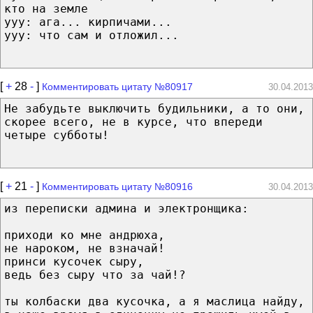
кто на земле
ууу: ага... кирпичами...
ууу: что сам и отложил...
[
+
28
-
]
Комментировать цитату №80917
30.04.2013
Не забудьте выключить будильники, а то они,
скорее всего, не в курсе, что впереди
четыре субботы!
[
+
21
-
]
Комментировать цитату №80916
30.04.2013
из переписки админа и электронщика:
приходи ко мне андрюха,
не нароком, не взначай!
принси кусочек сыру,
ведь без сыру что за чай!?
ты колбаски два кусочка, а я маслица найду,