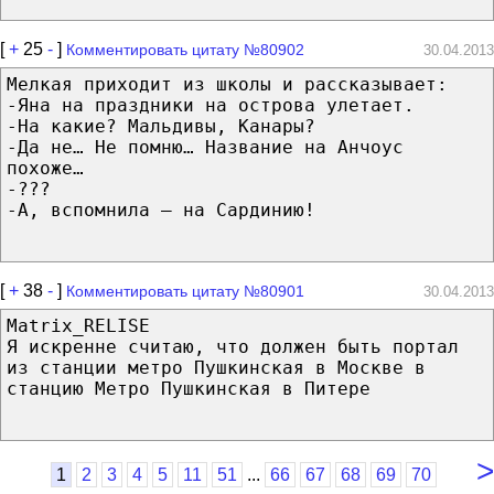
[
+
25
-
]
Комментировать цитату №80902
30.04.2013
Мелкая приходит из школы и рассказывает:
-Яна на праздники на острова улетает.
-На какие? Мальдивы, Канары?
-Да не… Не помню… Название на Анчоус
похоже…
-???
-А, вспомнила – на Сардинию!
[
+
38
-
]
Комментировать цитату №80901
30.04.2013
Matrix_RELISE
Я искренне считаю, что должен быть портал
из станции метро Пушкинская в Москве в
станцию Метро Пушкинская в Питере
>
...
1
2
3
4
5
11
51
66
67
68
69
70