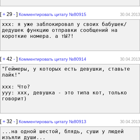
[
+
29
-
]
Комментировать цитату №80915
30.04.2013
ххх: я уже заблокировал у своих бабушек/
дедушек функцию отправки сообщений на
короткие номера. а тЫ?!
[
+
42
-
]
Комментировать цитату №80914
30.04.2013
"Геймеры, у которых есть девушки, ставьте
лайк!"
xxx: Что?
yyy: xxx, девушка - это типа кот, только
говорит)
[
+
32
-
]
Комментировать цитату №80913
30.04.2013
...на одной шестой, блядь, суши у людей
изъяли души...