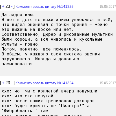
[
+
23
-
]
Комментировать цитату №141325
15.05.2017
Да ладно вам.
Я вот в детстве выжиганием увлекался и всё,
что видел оценивал с точки зрения — можно
это выжечь на доске или нет.
Соответственно, Дюрер и рисованные мультики
были хороши, а вся живопись и кукольные
мульты — говно.
Потом, понятно, всё поменялось.
В общем, у каждого своя система оценки
окружающего. Иногда и довольно
замысловатая.
[
+
23
-
]
Комментировать цитату №141324
15.05.2017
xxx: чот мы с коллегой вчера подумали
xxx: что его попугай
xxx: после наших тренировок докладов
xxx: будет кричать не "Пиастры!" а
"Фибробласты!" там
xxx: прикинь, приходишь выступать с