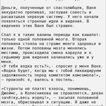
Деньги, полученные от сластолюбцев, Ваня
аккуратно пропивал, заглушая совесть и
расшатывая нервную систему. У него начали
появляться странные идеи и видения. В
видениях этих Ваня был страшен.
Спал я в такие ванины периоды как кашалот:
только одной половиной мозга. Вторая
половина стояла на страже моего здоровья и
жизни. Потом половины мозга менялись
местами, происходила смена караула и к
седьмому дню видения начинались уже и у
меня.
«У тебя водка есть?»,- спросил у меня Ваня.
«Водка будет, когда мы с тобой ликвидируем
задолженность перед комитетом комсомола!»,
— произнёс я, валясь в постель.
«Студенты не платят взносы, понимаешь,
Джеймс, а Колесникова не справляется… декан
зачётку…весь издец!», — засыпая половиной
мозга, обрисовывал я ситуацию. Я даже не