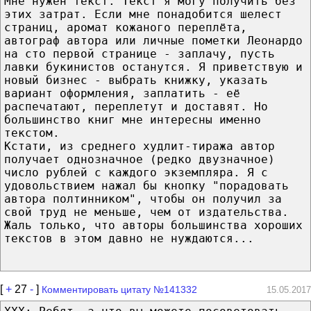
Мне нужен текст. Текст я могу получить без
этих затрат. Если мне понадобится шелест
страниц, аромат кожаного переплёта,
автограф автора или личные пометки Леонардо
на сто первой странице - заплачу, пусть
лавки букинистов останутся. Я приветствую и
новый бизнес - выбрать книжку, указать
вариант оформления, заплатить - её
распечатают, переплетут и доставят. Но
большинство книг мне интересны именно
текстом.
Кстати, из среднего худлит-тиража автор
получает однозначное (редко двузначное)
число рублей с каждого экземпляра. Я с
удовольствием нажал бы кнопку "порадовать
автора полтинником", чтобы он получил за
свой труд не меньше, чем от издательства.
Жаль только, что авторы большинства хороших
текстов в этом давно не нуждаются...
[
+
27
-
]
Комментировать цитату №141332
15.05.2017