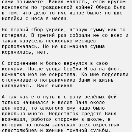
сами понимаете… Какая жалость, если кругом
конспекты по гражданской войне? Обида была
в том, что дело-то пустяшное было: по две
копейки с носа в месяц.
Но первый сбор украли, вторую сумму как-то
потеряли. В третий раз собрали не со всех и
такая карусель несколько месяцев
продолжалась. Но не кошмарная сумма
корячилась, нет.
С огорчением и болью вернулся в свою
конурку. После увода Серёжи Н-ва на флот,
комнатка моя не осиротела. Ко мне подселили
отслужившего пограничника Ваню и жизнь
наладилась. Ваня выпивал.
А так как его путь в страну зелёных фей
только начинался и весил Ваня около
центнера, то алкоголя ему надо было
довольно много. Недостаток средств Ваня
возмещал, работая сторожем в школе, в
которую по ночам запускал всех окрестных
сластолюбцев и женщин трудной судьбы.