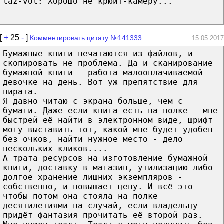
laz-vol: Хорошо не крюйт-камеру...
[
+
25
-
]
Комментировать цитату №141333
15.05.2017
Бумажные книги печатаются из файлов, и
скопировать не проблема. Да и сканирование
бумажной книги - работа малооплачиваемой
девочке на день. Вот уж препятствие для
пирата.
Я давно читаю с экрана больше, чем с
бумаги. Даже если книга есть на полке - мне
быстрей её найти в электронном виде, шрифт
могу выставить тот, какой мне будет удобен
без очков, найти нужное место - дело
нескольких кликов....
А трата ресурсов на изготовление бумажной
книги, доставку в магазин, утилизацию либо
долгое хранение лишних экземпляров -
собственно, и повышает цену. И всё это -
чтобы потом она стояла на полке
десятилетиями на случай, если владельцу
придёт фантазия прочитать её второй раз.