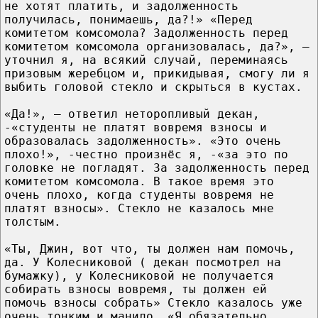
не хотят платить, и задолженность
получилась, понимаешь, да?!» «Перед
комитетом комсомола? Задолженность перед
комитетом комсомола организовалась, да?», —
уточнил я, на всякий случай, переминаясь
призовым жеребцом и, прикидывая, смогу ли я
выбить головой стекло и скрыться в кустах.
«Да!», — ответил неторопливый декан,
-«студенты не платят вовремя взносы и
образовалась задолженность». «Это очень
плохо!», -честно произнёс я, -«за это по
головке не погладят. За задолженность перед
комитетом комсомола. В такое время это
очень плохо, когда студенты вовремя не
платят взносы». Стекло не казалось мне
толстым.
«Ты, Джин, вот что, ты должен нам помочь,
да. У Колесниковой ( декан посмотрел на
бумажку), у Колесниковой не получается
собирать взносы вовремя, ты должен ей
помочь взносы собрать» Стекло казалось уже
очень тонким и манило. «Я обязательно