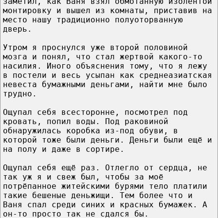
заметил, как Ваня взял обмотанную изолентой
монтировку и вышел из комнаты, приставив на
место нашу традиционно полуоторванную
дверь.
Утром я проснулся уже второй половиной
мозга и понял, что стал жертвой какого-то
насилия. Иного объяснения тому, что я лежу
в постели и весь усыпан как среднеазиатская
невеста бумажными деньгами, найти мне было
трудно.
Ощупал себя всесторонне, посмотрел под
кровать, попил воды. Под раковиной
обнаружилась коробка из-под обуви, в
которой тоже были деньги. Деньги были ещё и
на полу и даже в сортире.
Ощупал себя ещё раз. Отлегло от сердца, не
так уж я и свеж был, чтобы за моё
потрёпанное житейскими бурями тело платили
такие бешеные деньжищи. Тем более что и
Ваня спал среди синих и красных бумажек. А
он-то просто так не сдался бы.