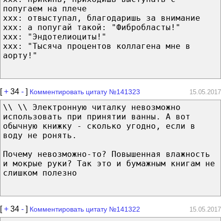
попугаем на плече
xxx: отвыступал, благодаришь за внимание
xxx: а попугай такой: "Фибробласты!"
xxx: "Эндотелиоциты!"
xxx: "Тысяча процентов коллагена мне в
аорту!"
[
+
34
-
]
Комментировать цитату №141323
15.05.2017
\\ \\ Электронную читалку невозможно
использовать при принятии ванны. А вот
обычную книжку - сколько угодно, если в
воду не ронять.
Почему невозможно-то? Повышенная влажность
и мокрые руки? Так это и бумажным книгам не
слишком полезно
[
+
34
-
]
Комментировать цитату №141322
15.05.2017