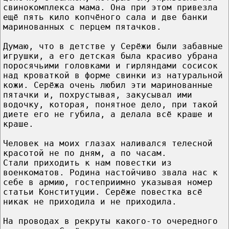
свинокомплекса мама. Она при этом привезла
ещё пять кило копчёного сала и две банки
маринованных с перцем пятачков.
Думаю, что в детстве у Серёжи были забавные
игрушки, а его детская была красиво убрана
поросячьими головками и гирляндами сосисок
над кроваткой в форме свинки из натуральной
кожи. Серёжа очень любил эти маринованные
пятачки и, похрустывая, закусывал ими
водочку, которая, понятное дело, при такой
диете его не губила, а делала всё краше и
краше.
Человек на моих глазах наливался телесной
красотой не по дням, а по часам.
Стали приходить к нам повестки из
военкоматов. Родина настойчиво звала нас к
себе в армию, гостеприимно указывая номер
статьи Конституции. Серёже повестка всё
никак не приходила и не приходила.
На проводах в рекруты какого-то очередного