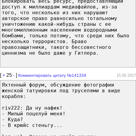
Блокировать весь ресурс, предоставляющий
доступ к миллиардам медиафайлов, из-за
того, что несколько из них нарушают
авторское право равносильно тотальному
уничтожению какой-нибудь страны с ее
многомиллионным населением водородными
бомбами, только потому, что среди них было
несколько террористов. Браво
правозащитники, такого бессовестного
циннизма не было даже у Гитлера.
[
+
25
-
]
Комментировать цитату №141334
15.05.2017
Яхтенный форум, обсуждение фотографии
женской татуировки под труселями в виде
корабля:
riv222: Да ну нафик!
- Милый поцелуй меня!
- Куда?
- В крюйс стеньгу...