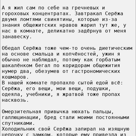
А я жил сам по себе на гречневых и
гороховых концентратах. Завтракал Серёжа
двумя ломтями свинятины, которые из-за
знания общежитских нравов жарил тут же, у
нас в комнате, деликатно задёрнув от меня
занавеску.
Обедал Серёжа тоже чем-то очень диетическим
на основе смальца и копчёностей, ужин я
обычно не наблюдал, потому как горбатым
шакалёнком бегал по коридорам общежития
нумер два, обезумев от гастрономических
кошмаров.
В нашей комнате пропахло сытой едой всё:
Серёжа, его вещи, мои вещи, подушки,
одеяла, учебники, я жратвой тоже пропах
насквозь.
Омерзительная привычка нюхать пальцы,
галлюцинации, бред стали моими постоянными
спутниками.
Холодильник свой Серёжа запирал на изящную
цепочку с замком, которые ему привезла из