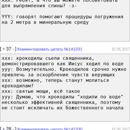
XXX: Ребят, а что вы можете посоветовать
для выпрямления спины? -з-
YYY: говорят помогают процедуры погружения
на 2 метра в минеральную среду
[
+
37
-
]
Комментировать цитату №141331
15.05.2017
xxx: крокодилы съели священника,
демонстрировавшего как Иисус ходил по воде
yyy: Возмутительно. Крокодилов срочно нужно
привлечь за оскорбление чувств верующих
xxx: возможно, теперь станут молиться
крокодилам?
xxx: святые мощи, всё такое
yyy: Думаю, что крокодилы "ходили по воде"
несколько эффективней священника, поэтому
не стоит исключать их божественного начала
[
+
28
-
]
Комментировать цитату №141330
15.05.2017