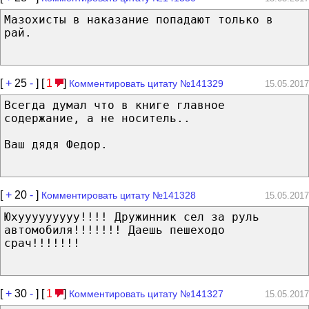
Мазохисты в наказание попадают только в
рай.
[
+
25
-
] [
1
]
Комментировать цитату №141329
15.05.2017
Всегда думал что в книге главное
содержание, а не носитель..
Ваш дядя Федор.
[
+
20
-
]
Комментировать цитату №141328
15.05.2017
Юхууууууууу!!!! Дружинник сел за руль
автомобиля!!!!!!! Даешь пешеходо
срач!!!!!!!
[
+
30
-
] [
1
]
Комментировать цитату №141327
15.05.2017