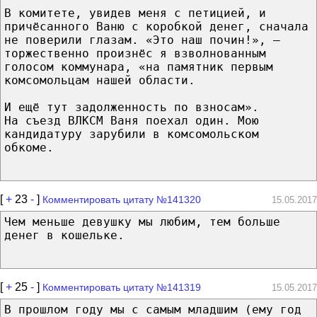
В комитете, увидев меня с петицией, и
причёсанного Ваню с коробкой денег, сначала
не поверили глазам. «Это наш почин!», —
торжественно произнёс я взволнованным
голосом коммунара, «на памятник первым
комсомольцам нашей области.
И ещё тут задолженность по взносам».
На съезд ВЛКСМ Ваня поехал один. Мою
кандидатуру зарубили в комсомольском
обкоме.
[
+
23
-
]
Комментировать цитату №141320
15.05.2017
Чем меньше девушку мы любим, тем больше
денег в кошельке.
[
+
25
-
]
Комментировать цитату №141319
15.05.2017
В прошлом году мы с самым младшим (ему год