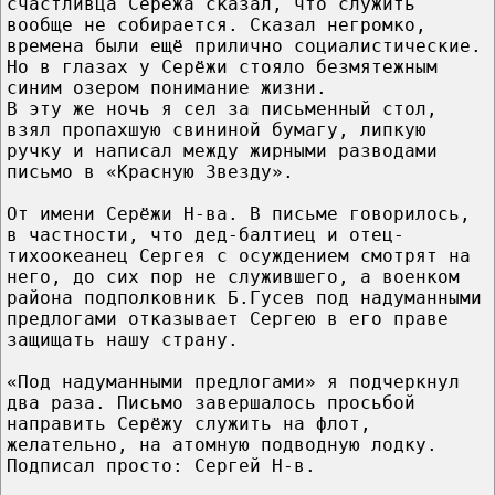
счастливца Серёжа сказал, что служить
вообще не собирается. Сказал негромко,
времена были ещё прилично социалистические.
Но в глазах у Серёжи стояло безмятежным
синим озером понимание жизни.
В эту же ночь я сел за письменный стол,
взял пропахшую свининой бумагу, липкую
ручку и написал между жирными разводами
письмо в «Красную Звезду».
От имени Серёжи Н-ва. В письме говорилось,
в частности, что дед-балтиец и отец-
тихоокеанец Сергея с осуждением смотрят на
него, до сих пор не служившего, а военком
района подполковник Б.Гусев под надуманными
предлогами отказывает Сергею в его праве
защищать нашу страну.
«Под надуманными предлогами» я подчеркнул
два раза. Письмо завершалось просьбой
направить Серёжу служить на флот,
желательно, на атомную подводную лодку.
Подписал просто: Сергей Н-в.