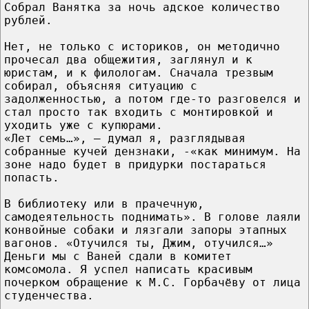
Собрал Ванятка за ночь адское количество
рублей.
Нет, не только с историков, он методично
прочесал два общежития, заглянул и к
юристам, и к филологам. Сначала трезвым
собирал, объясняя ситуацию с
задолженностью, а потом где-то разговелся и
стал просто так входить с монтировкой и
уходить уже с купюрами.
«Лет семь…», — думал я, разглядывая
собранные кучей дензнаки, -«как минимум. На
зоне надо будет в придурки постараться
попасть.
В библиотеку или в прачечную,
самодеятельность поднимать». В голове лаяли
конвойные собаки и лязгали запоры этапных
вагонов. «Отучился ты, Джим, отучился…»
Деньги мы с Ваней сдали в комитет
комсомола. Я успел написать красивым
почерком обращение к М.С. Горбачёву от лица
студенчества.