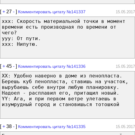
[
+
27
-
]
Комментировать цитату №141337
15.05.2017
ххх: Скорость материальной точки в момент
времени есть производная по времени от
чего?
ууу: От пути.
ххх: Нипутю.
[
+
45
-
]
Комментировать цитату №141336
15.05.2017
ХХ: Удобно наверно в доме из пенопласта.
Берешь куб пенопласта, ставишь на участок,
вырубаешь себе внутри любую планировку.
Надоел - расплавил его, притащил новый.
YY: Ага, и при первом ветре улетаешь в
изумрудный город и становишься тотошкой
[
+
38
-
]
Комментировать цитату №141335
15.05.2017