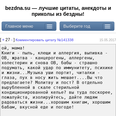
bezdna.su — лучшие цитаты, анекдоты и
приколы из бездны!
Главное меню
Выберите год
[
+
27
-
]
Комментировать цитату №141338
15.05.2017
ой, мама!
Книги - пыль, клещи и аллергия, выпивка -
ОВ, жратва - канцерогены, аллергены,
холестерин и снова ОВ, бабы - страшно
подумать, какой удар по иммунитету, психике
и жизни...Музыка уши портит, читалки -
глаза, пух в носу жить мешает....Вы что
предлагаете? Молитву и пост? В отдельно
вырубленной в скале стерильной
кондиционированной келье? вы туда поскорее,
пожалуйста, изолируйтесь, дайте людям
радоваться жизни...хорошим книгам, хорошим
бабам, вкусной еде и погоде!