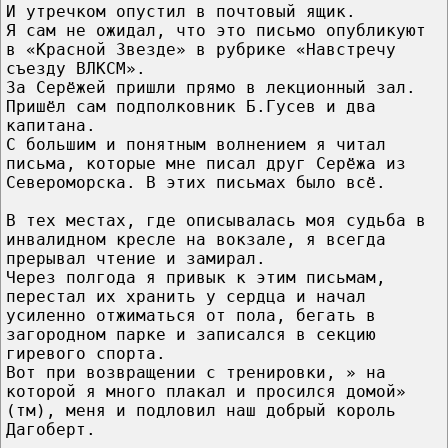
И утречком опустил в почтовый ящик.
Я сам не ожидал, что это письмо опубликуют
в «Красной Звезде» в рубрике «Навстречу
съезду ВЛКСМ».
За Серёжей пришли прямо в лекционный зал.
Пришёл сам подполковник Б.Гусев и два
капитана.
С большим и понятным волнением я читал
письма, которые мне писал друг Серёжа из
Североморска. В этих письмах было всё.
В тех местах, где описывалась моя судьба в
инвалидном кресле на вокзале, я всегда
прерывал чтение и замирал.
Через полгода я привык к этим письмам,
перестал их хранить у сердца и начал
усиленно отжиматься от пола, бегать в
загородном парке и записался в секцию
гиревого спорта.
Вот при возвращении с тренировки, » на
которой я много плакал и просился домой»
(тм), меня и подловил наш добрый король
Дагоберт.