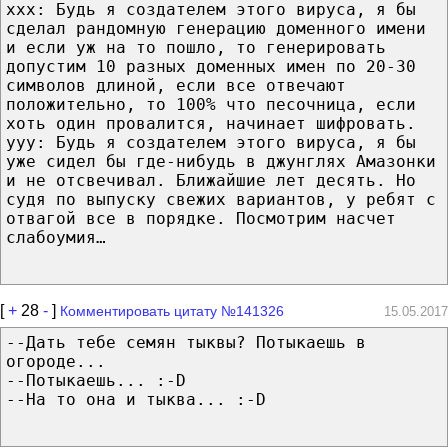
xxx: Будь я создателем этого вируса, я бы
сделал рандомную генерацию доменного имени
и если уж на то пошло, то генерировать
допустим 10 разных доменных имен по 20-30
символов длиной, если все отвечают
положительно, то 100% что песочница, если
хоть один провалится, начинает шифровать.
yyy: Будь я создателем этого вируса, я бы
уже сидел бы где-нибудь в джунглях Амазонки
и не отсвечивал. Ближайшие лет десять. Но
судя по выпуску свежих вариантов, у ребят с
отвагой все в порядке. Посмотрим насчет
слабоумия…
[
+
28
-
]
Комментировать цитату №141326
15.05.2017
--Дать тебе семян тыквы? Потыкаешь в
огороде...
--Потыкаешь... :-D
--На то она и тыква... :-D