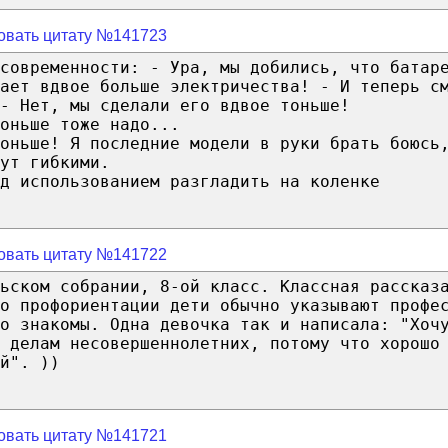
овать цитату №141723
современности: - Ура, мы добились, что батар
щает вдвое больше электричества! - И теперь с
- Нет, мы сделали его вдвое тоньше!
оньше тоже надо...
оньше! Я последние модели в руки брать боюсь
ут гибкими.
д использованием разгладить на коленке
овать цитату №141722
ьском собрании, 8-ой класс. Классная рассказ
о профориентации дети обычно указывают профе
о знакомы. Одна девочка так и написала: "Хоч
 делам несовершеннолетних, потому что хорошо
й". ))
овать цитату №141721