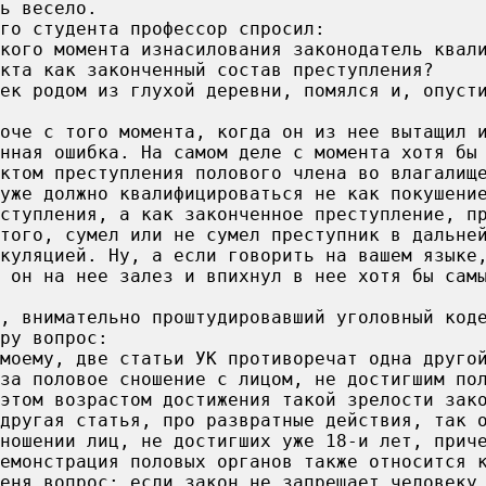
ь весело.
го студента профессор спросил:
кого момента изнасилования законодатель квал
кта как законченный состав преступления?
ек родом из глухой деревни, помялся и, опуст
роче с того момента, когда он из нее вытащил 
нная ошибка. На самом деле с момента хотя бы
ектом преступления полового члена во влагалищ
уже должно квалифицироваться не как покушени
ступления, а как законченное преступление, п
того, сумел или не сумел преступник в дальне
куляцией. Ну, а если говорить на вашем языке
 он на нее залез и впихнул в нее хотя бы сам
, внимательно проштудировавший уголовный код
ру вопрос:
моему, две статьи УК противоречат одна друго
за половое сношение с лицом, не достигшим по
 этом возрастом достижения такой зрелости зак
другая статья, про развратные действия, так 
ношении лиц, не достигших уже 18-и лет, прич
емонстрация половых органов также относится 
еня вопрос: если закон не запрещает человеку