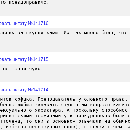
то псевдоправило.
овать цитату №141716
льник за вкусняшками. Их так много было, что
овать цитату №141715
 не топчи чужое.
овать цитату №141714
нтов юрфака. Преподаватель уголовного права,
бенно любил задавать студентам вопросы касат
сексуального характера. А поскольку способнос
ридическими терминами у второкурсников была 
тточена, то они в основном отвечали на обычн
о, избегая нецензурных слов), в связи с чем з