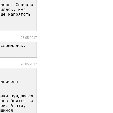
даешь. Сначала
билась, имя
ьше напрягать
28.05.2017
 сломалась.
28.05.2017
раничены
жыки нуждаются
чаев боятся за
кой. А что,
ющимся