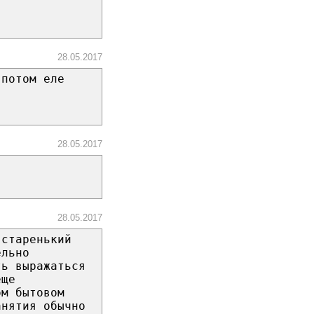
28.05.2017
 потом еле
28.05.2017
28.05.2017
 старенький
ельно
ть выражаться
еще
ом бытовом
анятия обычно