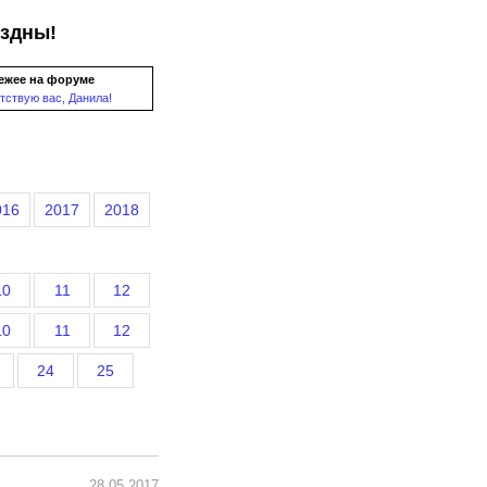
ездны!
ежее на форуме
тствую вас, Данила!
016
2017
2018
10
11
12
10
11
12
24
25
28.05.2017