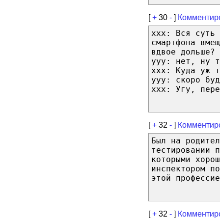
[
+
30
-
]
Комментир
ххх: Вся суть 
смартфона вме
вдвое дольше? 
ууу: нет, ну т
ххх: Куда уж т
ууу: скоро буд
ххх: Угу, пере
[
+
32
-
]
Комментир
Был на родител
тестировании п
которыми хорош
инспектором по
этой профессие
[
+
32
-
]
Комментир