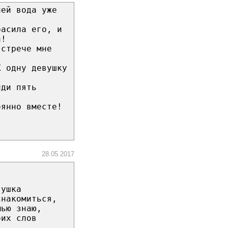
лей вода уже
расила его, и
а!
встрече мне
К одну девушку
йди пять
оянно вместе!
28.05.2017
вушка
знакомиться,
мью знаю,
оих слов