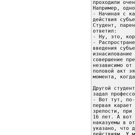
проходили очен
Например, одно
- Начиная с ка
действия субъе
Студент, парен
ответил:
- Ну, это, ко
- Распростране
введения субъ
изнасилование 
совершение пре
независимо от 
половой акт эя
момента, когда
Другой студент
задал профессо
- Вот тут, по-
первая карает 
зрелости, при
16 лет. А вот 
наказуемы в от
указано, что д
действиям. У м