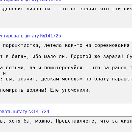
здвоение личности - это не значит что эти ли
нтировать цитату №141725
 парашютистка, летела как-то на соревнования
т в багаж, ибо мало ли. Дорогой же зараза! С
а возьми, да и поинтересуйся - что за ранец 
 и
л: вы, значит, девкам молодым по блату парашю
помирать должны! Еле угомонили.
овать цитату №141724
ь, хотя бы, можно. Представляете, что за жиз