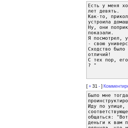
Есть у меня хо
лет девять.
Как-то, прико
устроила домаш
Ну, они поприк
показали.
Я посмотрел, у
- свою универс
Сходство было 
отличий!
С тех пор, ег
? "
[
+
31
-
]
Комментир
Было мне тогда
проинструктиро
Иду по улице, 
соответствующе
общаться: "Вот
деньги к вам п
ляпнула, что и