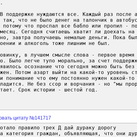
.
В поддержке нуждаются все. Каждый раз после 
 так, что не было денег на талончик в автобу
 потому что проспал все бабло или пропил - п
 месяц. Сегодня считаешь хватит ли доехать на
но, завтра получаешь немалые деньги. Пока бы
оении и алкоголь тоже лишним не был.
овинку, в лучшем смысле слова - первое время
о. Было легче тупо морально, за счет поддерж
явилось осознание что сегодня можно быть без
жен. Потом азарт выйти на какой-то уровень с
и понимание что ему постоянно нужен какой-то
ладится. Не без ссор и ворчания - но "мы про
тает. Срок истории - шестой год.
овать цитату №141717
отало правило трех Д дай дураку дорогу
а категория граждан, объявляющая, что они ду