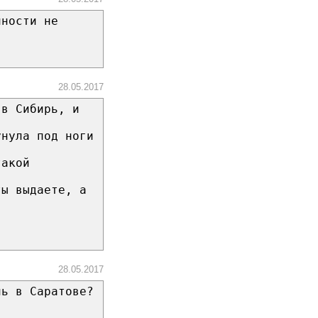
чности не
28.05.2017
 в Сибирь, и
унула под ноги
такой
ты выдаете, а
28.05.2017
нь в Саратове?