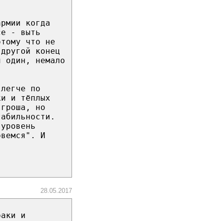
армии когда
се - выть
отому что не
 другой конец
л один, немало
 легче по
ки и тёплых
 гроша, но
табильности.
 уровень
рвемся". И
28.05.2017
раки и