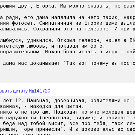
роший друг, Егорка. Мы можно сказать, не раз
ла ради, его дама напялила на него парик, нак
ний фотосет. Симпатичная из Егорки дама вышл
алывались. Сохранили это на телефоне. И при 
лыбнуся, удивился. Открыл телефон, нашел в В
итетскую любовь, и показал им фото.
поразительным. Можно было играть в игру - на
о дама нас доканывает "Так вот почему вы пост
овать цитату №141720
 лет 12. Наивная, доверчивая, родителями не
ванная, - находка для цыган.
никого не трогаю. Подходит ко мне молодая де
й наружности (неопытная, видимо) и начинает 
 беда над тобой висит, все про тебя, твою се
ришли, горе принесли". И в доказательство св
мя мое даже знает.