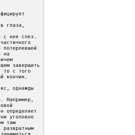
ифицирует
ив глаза,
и с нее слез.
 частичного
е потерпевшей
е на
ричем
йшем завершить
, то с того
ый кончик.
екс, однажды
й. Например,
ловой
он определяет
они уголовно
ем там
к развратным
 заниматься