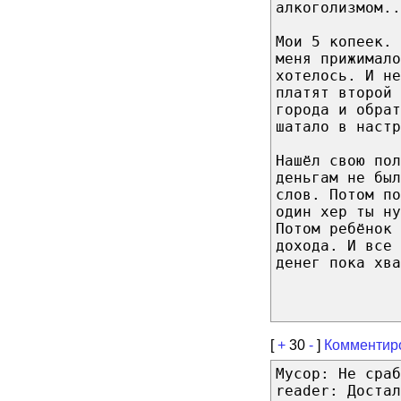
алкоголизмом..
Мои 5 копеек. 
меня прижимало
хотелось. И не
платят второй
города и обрат
шатало в настр
Нашёл свою пол
деньгам не был
слов. Потом по
один хер ты ну
Потом ребёнок 
дохода. И все 
денег пока хва
[
+
30
-
]
Комментир
Мусор: Не сраб
reader: Достал