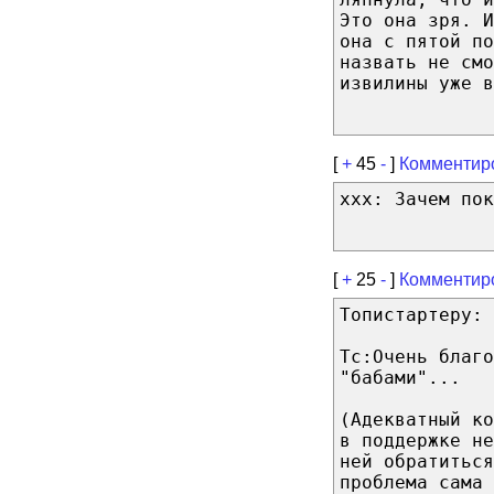
Это она зря. И
она с пятой по
назвать не см
извилины уже в
[
+
45
-
]
Комментир
xxx: Зачем пок
[
+
25
-
]
Комментир
Топистартеру: 
Тс:Очень благо
"бабами"...
(Адекватный ко
в поддержке не
ней обратиться
проблема сама 