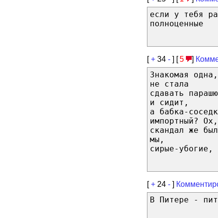
если у тебя ра
полноценные
[
+
34
-
] [
5
]
Комме
Знакомая одна,
не стала
сдавать парашю
и сидит,
а бабка-соседк
импортный? Ох,
скандал же бы
мы,
сирые-убогие, 
[
+
24
-
]
Комментир
В Питере - пит