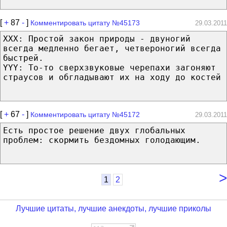
[
+
87
-
]
Комментировать цитату №45173
29.03.2011
XXX: Простой закон природы - двуногий
всегда медленно бегает, четвероногий всегда
быстрей.
YYY: То-то сверхзвуковые черепахи загоняют
страусов и обгладывают их на ходу до костей
[
+
67
-
]
Комментировать цитату №45172
29.03.2011
Есть простое решение двух глобальных
проблем: скормить бездомных голодающим.
>
1
2
Лучшие цитаты, лучшие анекдоты, лучшие приколы