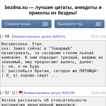
bezdna.su — лучшие цитаты, анекдоты и
приколы из бездны!
Главное меню
Выберите год
[
+
59
-
]
Комментировать цитату №45191
29.03.2011
Воскресенье. Утро.
xxx: Зашел сейчас в "ТоварищЪ"
позавтракать, за соседним столом пьяная
компания. К ним подходит трезвый, видимо их
знакомый, ему предлогают выпить, далее:
1: не, я не буду
2: расслабься братан, сегодня же ПЯТНИЦА!
( О_ о) хорошо сидят ...
[
+
52
-
] [
1
]
Комментировать цитату №45190
29.03.2011
Хотела рассказать об относительности
восприятия авангардной живописи.