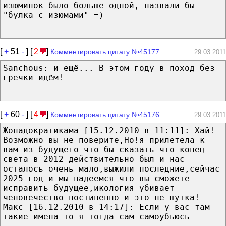
изюминок было больше одной, назвали бы
"булка с изюмами" =)
[
+
51
-
] [
2
]
Комментировать цитату №45177
29.03.2011
Sanchous: и ещё... В этом году в поход без
гречки идём!
[
+
60
-
] [
4
]
Комментировать цитату №45176
29.03.2011
Жопадократикама [15.12.2010 в 11:11]: Хай!
Возможно вы не поверите,Но!я прилетела к
вам из будущего что-бы сказать что конец
света в 2012 действительно был и нас
осталось очень мало,выжили последние,сейчас
2025 год и мы надеемся что вы сможете
исправить будущее,икология убивает
человечество постипенно и это не шутка!
Макс [16.12.2010 в 14:17]: Если у вас там
такие имена то я тогда сам самоубьюсь