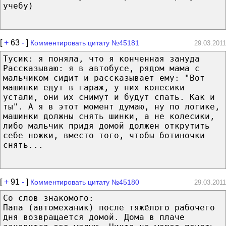
учебу)
[
+
63
-
]
Комментировать цитату №45181
29.03.2011
Тусик: я поняла, что я конченная зануда
Рассказываю: я в автобусе, рядом мама с
мальчиком сидит и рассказывает ему: "Вот
машинки едут в гараж, у них колесики
устали, они их снимут и будут спать. Как и
ты". А я в этот момент думаю, ну по логике,
машинки должны снять шинки, а не колесики,
либо мальчик придя домой должен открутить
себе ножки, вместо того, чтобы ботиночки
снять...
[
+
91
-
]
Комментировать цитату №45180
29.03.2011
Со слов знакомого:
Папа (автомеханик) после тяжёлого рабочего
дня возвращается домой. Дома в плаче