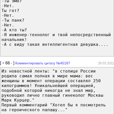
-Ты эмо?
-Нет.
Ты гот?
-Нет.
-Ты панк?
-Нет.
-А кто ты?
-Я инженер-технолог и твой непосредственный
начальник!
-А с виду такая интеллигентная девушка....
[
+
66
-
]
Комментировать цитату №45187
29.03.2011
Из новостной ленты: "в столице России
родила самая полная в мире мама: вес
женщины в момент операции составлял 250
килограммов! Уникальнейшей операцией,
подобной которой никогда не знал мир,
руководил лично главный гинеколог Москвы
Марк Курцер."
Первый комментарий "Хотел бы я посмотрель
на героического папашу..."