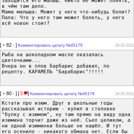
заходится его малыш. Никто не может понять,
в чём там дело.
Мама малыша: Может у него что-нибудь болит?
Папа: Что у него там может болеть, у него
всё новое стоит?
[
+
82
-
]
Комментировать цитату №45179
29.03.2011
Рыба на шоколадном масле оказалась
цветочками...
Вчера он в плов барбарис добавил, по
рецепту. КАРАМЕЛЬ "Барабарис"!!!!!
[
+
80
-
] [
3
]
Комментировать цитату №45178
29.03.2011
Кстати про изюм. Друг в школьные годы
рассказывал историю - купил в столовке
"булку с изюмом", ну там прямо на виду одна
изюмина торчит даже из неё. Съел целиком, а
ни одной изюминки больше не нашёл. И тут
его осенило - никакого обмана нет. Если бы