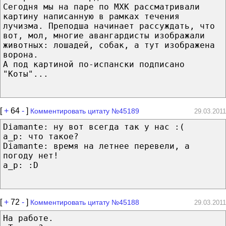
Сегодня мы на паре по МХК рассматривали
картину написанную в рамках течения
лучизма. Преподша начинает рассуждать, что
вот, мол, многие авангардисты изображали
животных: лошадей, собак, а тут изображена
ворона.
А под картиной по-испански подписано
"Коты"...
[
+
64
-
]
Комментировать цитату №45189
29.03.2011
Diamante: ну вот всегда так у нас :(
a_p: что такое?
Diamante: время на летнее перевели, а
погоду нет!
a_p: :D
[
+
72
-
]
Комментировать цитату №45188
29.03.2011
На работе.