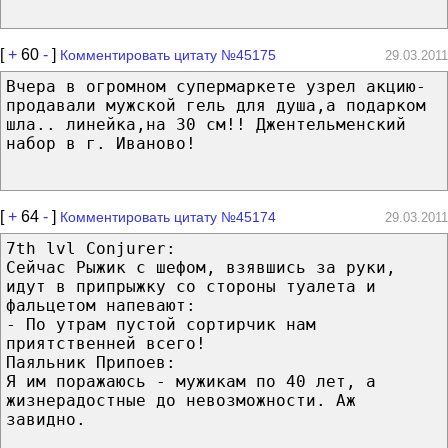
[
+
60
-
]
Комментировать цитату №45175
29.03.2011
Вчера в огромном супермаркете узрел акцию-
продавали мужской гель для душа,а подарком
шла.. линейка,на 30 см!! Джентельменский
набор в г. Иваново!
[
+
64
-
]
Комментировать цитату №45174
29.03.2011
7th lvl Conjurer:
Сейчас Рыжик с шефом, взявшись за руки,
идут в припрыжку со стороны туалета и
фальцетом напевают:
- По утрам пустой сортирчик нам
приятственней всего!
Паяльник Припоев:
Я им поражаюсь - мужикам по 40 лет, а
жизнерадостные до невозможности. Аж
завидно.