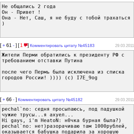
Не общались 2 года
Он - Привет !
Она - Нет, Саш, я не буду с тобой трахаться
)
[
+
61
-
] [
1
]
Комментировать цитату №45183
29.03.2011
Жители Перми обратились к президенту РФ с
требованием отставки Путина
после чего Пермь была исключена из списка
городов России! )))) (с) I7E_9og
[
+
66
-
]
Комментировать цитату №45182
29.03.2011
pechal`no: седня просыпаюсь, под падушкой
чужие трусы...я ахуел...
Hi gays, i'm HeatoN: н0чка бурная была?)
pechal`no: нет)разорачиваю там 1000рублей,
оказывается бабушка подарила за хорошую