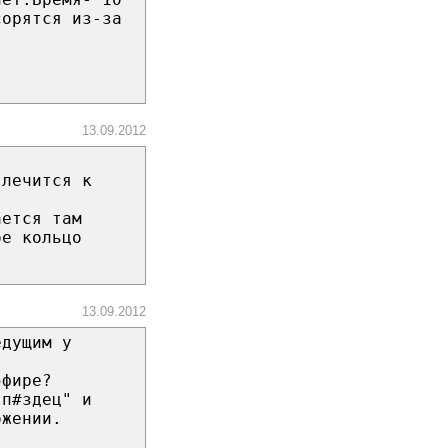
сорятся из-за
13.09.2012
 лечится к
ается там
ое кольцо
13.09.2012
едущим у
эфире?
 п#здец" и
ожении.