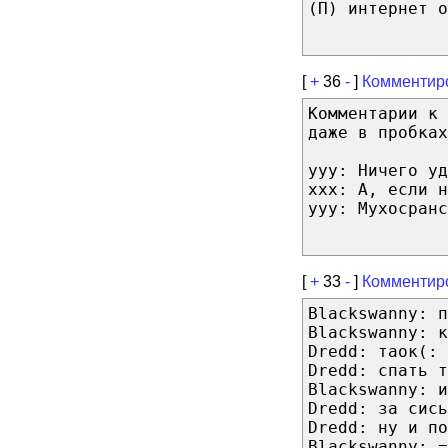
(П) интернет о
[
+
36
-
]
Комментир
Комментарии к 
даже в пробках
yyy: Ничего у
xxx: А, если н
yyy: Мухосранс
[
+
33
-
]
Комментир
Blackswanny: п
Blackswanny: к
Dredd: таок(:
Dredd: спать т
Blackswanny: и
Dredd: за сись
Dredd: ну и по
Blackswanny: =