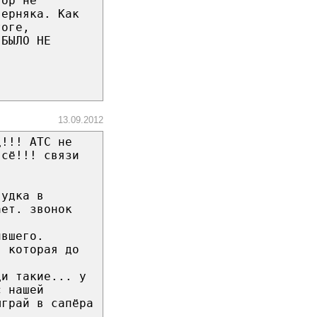
вор не
верняка. Как
тоге,
 БЫЛО НЕ
13.09.2012
ц!!! АТС не
всё!!! связи
гудка в
ает. звонок
ившего.
я которая до
"
ди такие... у
с нашей
ыграй в сапёра