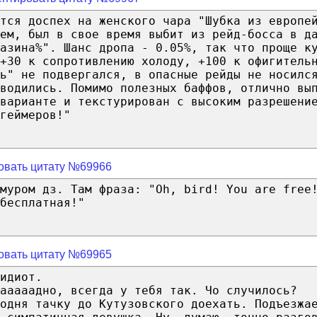
ется доспех на женского чара "Шубка из европе
ем, был в свое время выбит из рейд-босса в д
азина%". Шанс дропа - 0.05%, так что проще к
+30 к сопротивлению холоду, +100 к офигитель
ь" не подвергался, в опасные рейды не носилс
оводились. Помимо полезных баффов, отлично вы
варианте и текстурирован с высоким разрешени
геймеров!"
овать цитату №69966
имуром дз. Там фраза: "Oh, bird! You are free
бесплатная!"
овать цитату №69965
идиот.
ааааадно, всегда у тебя так. Чо случилось?
одня тачку до Кутузовского доехать. Подъезжа