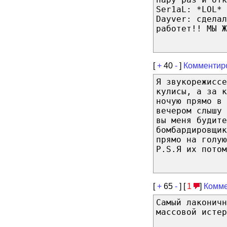
Ser1aL: *LOL*
Dayver: сделал
работет!! МЫ Ж
[
+
40
-
]
Комментир
Я звукорежиссе
кулисы, а за 
ночую прямо в
вечером слышу 
вы меня будите
бомбардировщик
прямо на голую
P.S.Я их потом
[
+
65
-
] [
1
]
Комме
Самый лаконичн
массовой истер