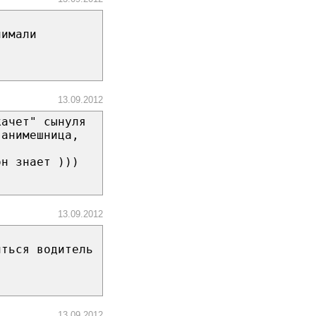
нимали
13.09.2012
качет" сынуля
-анимешница,
он знает )))
13.09.2012
иться водитель
13.09.2012