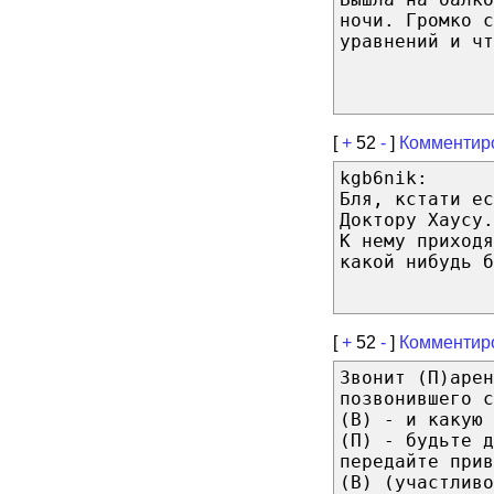
ночи. Громко 
уравнений и чт
[
+
52
-
]
Комментир
kgb6nik:
Бля, кстати ес
Доктору Хаусу.
К нему приходя
какой нибудь б
[
+
52
-
]
Комментир
Звонит (П)арен
позвонившего с
(В) - и какую 
(П) - будьте д
передайте прив
(В) (участливо