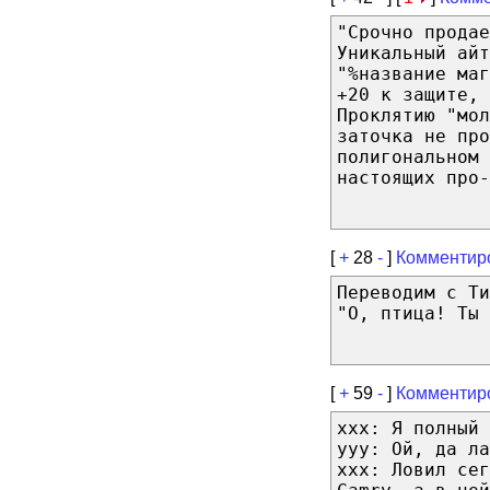
"Срочно прода
Уникальный айт
"%название маг
+20 к защите, 
Проклятию "мол
заточка не пр
полигональном 
настоящих про-
[
+
28
-
]
Комментир
Переводим с Т
"О, птица! Ты 
[
+
59
-
]
Комментир
xxx: Я полный 
ууу: Ой, да ла
ххх: Ловил сег