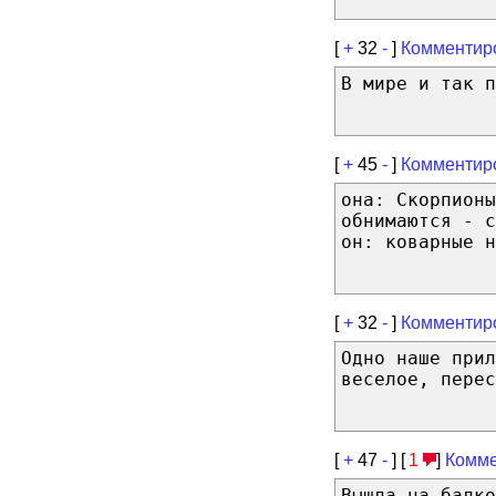
[
+
32
-
]
Комментир
В мире и так п
[
+
45
-
]
Комментир
она: Скорпионы
обнимаются - с
он: коварные н
[
+
32
-
]
Комментир
Одно наше прил
веселое, перес
[
+
47
-
] [
1
]
Комме
Вышла на балк