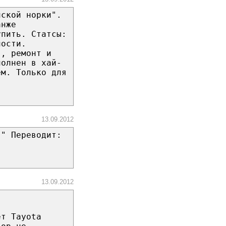
йской норки".
анже
упить. Статсы:
ности.
я, ремонт и
полнен в хай-
ем. Только для
13.09.2012
!" Переводит:
13.09.2012
ет Tayota