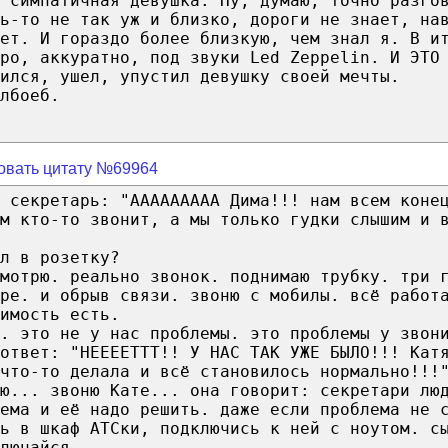
 симпатичная девушка. Ну, думаю, точно разго
ь-то не так уж и близко, дороги не знает, на
ет. И гораздо более близкую, чем знал я. В и
ро, аккуратно, под звуки Led Zeppelin. И ЭТО
ился, ушел, упустил девушку своей мечты.
лбоеб.
овать цитату №69964
 секретарь: "ААААААААА Дима!!! нам всем коне
м кто-то звонит, а мы только гудки слышим и 
л в розетку?
мотрю. реально звонок. поднимаю трубку. три 
ре. и обрыв связи. звоню с мобилы. всё работ
имость есть.
. это не у нас проблемы. это проблемы у звон
ответ: "НЕЕЕЕТТТ!! У НАС ТАК УЖЕ БЫЛО!!! Кат
что-то делала и всё становилось нормально!!!
аю... звоню Кате... она говорит: секретари лю
ема и её надо решить. даже если проблема не 
ь в шкаф АТСки, подключись к ней с ноутом. с
лючайся.