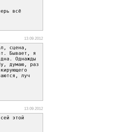
перь всё
13.09.2012
ал, сцена,
ат. Бывает, я
идна. Однажды
Ну, думаю, раз
икирующего
чаются, луч
13.09.2012
всей этой