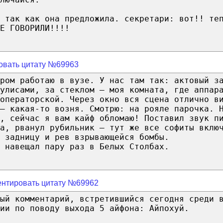
 так как она предложила. секретари: вот!! те
Е ГОВОРИЛИ!!!!
овать цитату №69963
ром работаю в вузе. У нас там так: актовый з
кулисами, за стеклом — моя комната, где аппар
 операторской. Через окно вся сцена отлично в
— какая-то возня. Смотрю: на рояле парочка. 
, сейчас я вам кайф обломаю! Поставил звук п
а, рванул рубильник — тут же все софиты вклю
 задницу и рев взрывающейся бомбы.
 навещал пару раз в Белых Столбах.
нтировать цитату №69962
ый комментарий, встретившийся сегодня среди 
ии по поводу выхода 5 айфона: Айпохуй.