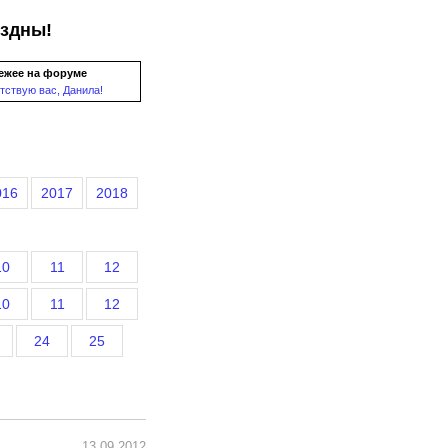
ездны!
ежее на форуме
тствую вас, Данила!
016
2017
2018
10
11
12
10
11
12
24
25
13.09.2012