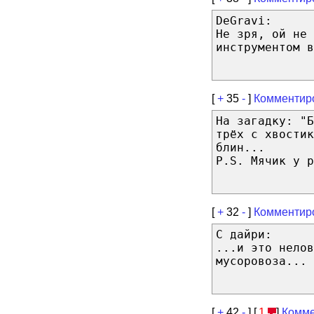
DeGravi:
Не зря, ой не 
инструментом в
[
+
35
-
]
Комментир
На загадку: "
трёх с хвостик
блин...
P.S. Мячик у р
[
+
32
-
]
Комментир
С дайри:
...и это нелов
мусоровоза...
[
+
42
-
] [
1
]
Комме