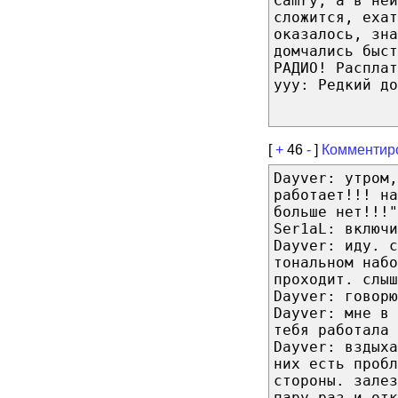
Camry, а в ней
сложится, ехат
оказалось, зна
домчались быст
РАДИО! Расплат
ууу: Редкий до
[
+
46
-
]
Комментир
Dayver: утром,
работает!!! на
больше нет!!!"
Ser1aL: включи
Dayver: иду. с
тональном набо
проходит. слыш
Dayver: говорю
Dayver: мне в 
тебя работала 
Dayver: вздых
них есть пробл
стороны. залез
пару раз и отк