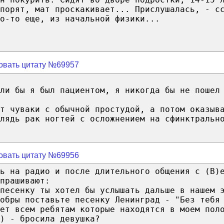
спорят, мат проскакивает... Прислушалась, - с
о-то еще, из начальной физики...
овать цитату №69957
ли бы я был пациентом, я никогда бы не пошел
т чуваки с обычной простудой, а потом оказыв
лядь рак ногтей с осложнением на сфинктральн
овать цитату №69956
ь на радио и после длительного общения с (В)
прашивают:
песенку ты хотел бы услышать дальше в нашем 
обры поставьте песенку Ленинград - "Без тебя
ет всем ребятам которые находятся в моем пол
) - бросила девушка?