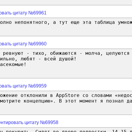
овать цитату №69961
олно непонятного, а тут еще эта таблица умно
овать цитату №69960
 ревнуют - тихо, обижаются - молча, целуются
ильно, любят - всей душой!
асекомые!
овать цитату №69959
ожение отклонили в AppStore со словами «недо
мотрите концепцию». В этот момент я познал д
нтировать цитату №69958
он покурить. Сидят во дворе подростки, 14-15 