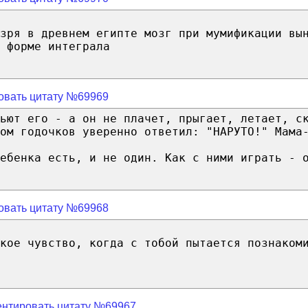
зря в древнем египте мозг при мумификации вы
 форме интеграла
овать цитату №69969
Бьют его - а он не плачет, прыгает, летает, с
ом годочков уверенно ответил: "НАРУТО!" Мама
ебенка есть, и не один. Как с ними играть - 
овать цитату №69968
кое чувство, когда с тобой пытается познаком
нтировать цитату №69967