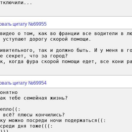
тключили...
овать цитату №69955
видео о том, как во франции все водители в л
 уступают дорогу скорой помощи.
дивительного, так и должно быть. И у меня в г
е секрет, что за город?
к, когда фура скорой помощи едет, все кони р
овать цитату №69954
онятно
ак тебе семейная жизнь?
епло((:
 всё? плюсы кончились?
ку можно посреди ночи подержаться((:
среди дня тоже(((:
)))