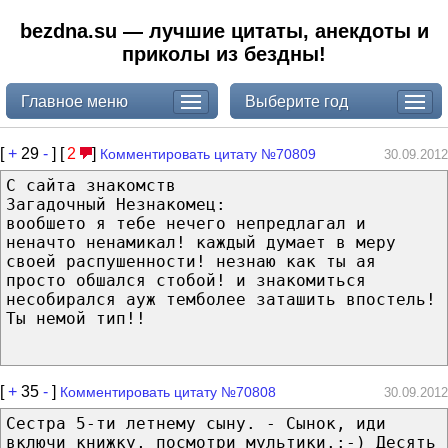
bezdna.su — лучшие цитаты, анекдоты и
приколы из бездны!
Главное меню
Выберите год
[
+
29
-
] [
2
]
Комментировать цитату №70809
30.09.2012
С сайта знакомств
Загадочный Незнакомец:
вообшето я тебе нечего непредлагал и
неначто ненамикал! каждый думает в меру
своей распушенности! незнаю как ты ая
просто обшался стобой! и знакомиться
несобирался ауж темболее заташить впостель!
Ты немой тип!!
[
+
35
-
]
Комментировать цитату №70808
30.09.2012
Сестра 5-ти летнему сыну. - Сынок, иди
включи книжку, посмотри мультики.:-) Десять