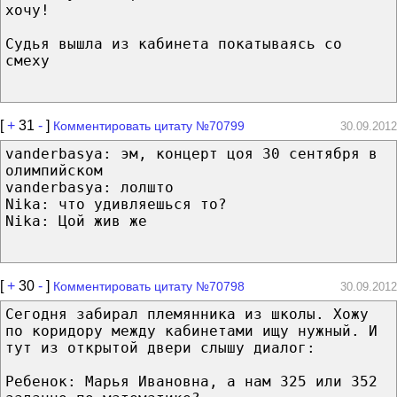
хочу!
Судья вышла из кабинета покатываясь со
смеху
[
+
31
-
]
Комментировать цитату №70799
30.09.2012
vanderbasya: эм, концерт цоя 30 сентября в
олимпийском
vanderbasya: лолшто
Nika: что удивляешься то?
Nika: Цой жив же
[
+
30
-
]
Комментировать цитату №70798
30.09.2012
Сегодня забирал племянника из школы. Хожу
по коридору между кабинетами ищу нужный. И
тут из открытой двери слышу диалог:
Ребенок: Марья Ивановна, а нам 325 или 352