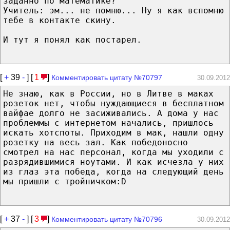
заданно по математике?
Учитель: эм... не помню... Ну я как вспомню
тебе в контакте скину.
И тут я понял как постарел.
[
+
39
-
] [
1
]
Комментировать цитату №70797
30.09.2012
Не знаю, как в России, но в Литве в маках
розеток нет, чтобы нуждающиеся в бесплатном
вайфае долго не засиживались. А дома у нас
проблеммы с интернетом начались, пришлось
искать хотспоты. Приходим в мак, нашли одну
розетку на весь зал. Как победоносно
смотрел на нас персонал, когда мы уходили с
разрядившимися ноутами. И как исчезла у них
из глаз эта победа, когда на следующий день
мы пришли с тройничком:D
[
+
37
-
] [
3
]
Комментировать цитату №70796
30.09.2012