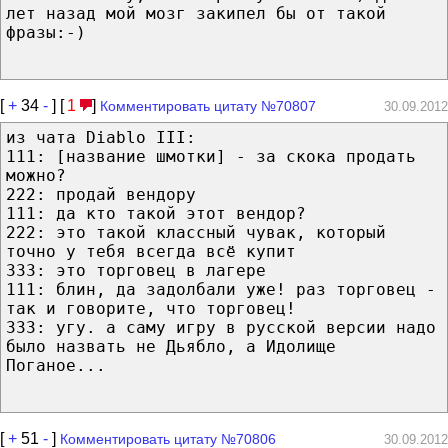
лет назад мой мозг закипел бы от такой
фразы:-)
[
+
34
-
] [
1
]
Комментировать цитату №70807
30.09.2012
из чата Diablo III:
111: [название шмотки] - за скока продать
можно?
222: продай вендору
111: да кто такой этот вендор?
222: это такой классный чувак, который
точно у тебя всегда всё купит
333: это торговец в лагере
111: блин, да задолбали уже! раз торговец -
так и говорите, что торговец!
333: угу. а саму игру в русской версии надо
было назвать не Дьябло, а Идолище
Поганое...
[
+
51
-
]
Комментировать цитату №70806
30.09.2012