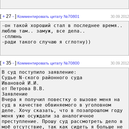
[
+
27
-
]
Комментировать цитату №70801
30.09.2012
-он такой хороший стал в последнее время..
люблю там.. замуж, все дела..
-сплюнь
-ради такого случаю я сглотну))
[
+
35
-
]
Комментировать цитату №70800
30.09.2012
В суд поступило заявление:
Судье N-ского районного суда
Ивановой И.И.
от Петрова В.В.
Заявление
Вчера я получил повестку о вызове меня на
суд в качестве обвиняемого в уголовном
деле. Хочу сказать, что в позапрошлом году
меня уже осуждали за аналогичное
преступление. Прошу суд рассмотреть дело в
моё отсутствие, так как сидеть я больше не