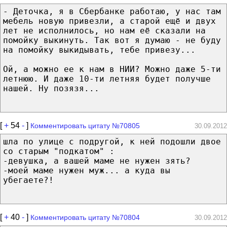
- Деточка, я в Сбербанке работаю, у нас там
мебель новую привезли, а старой ещё и двух
лет не исполнилось, но нам её сказали на
помойку выкинуть. Так вот я думаю - не буду
на помойку выкидывать, тебе привезу...
Ой, а можно ее к нам в НИИ? Можно даже 5-ти
летнюю. И даже 10-ти летняя будет получше
нашей. Ну позязя...
[
+
54
-
]
Комментировать цитату №70805
30.09.2012
шла по улице с подругой, к ней подошли двое
со старым "подкатом" :
-девушка, а вашей маме не нужен зять?
-моей маме нужен муж... а куда вы
убегаете?!
[
+
40
-
]
Комментировать цитату №70804
30.09.2012