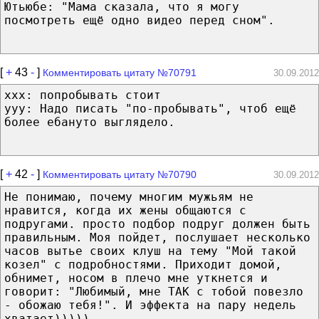
Ютьюбе: "Мама сказала, что я могу
посмотреть ещё одно видео перед сном".
[
+
43
-
]
Комментировать цитату №70791
30.09.2012
ххх: попробывать стоит
ууу: Надо писать "по-пробывать", чтоб ещё
более ебануто выглядело.
[
+
42
-
]
Комментировать цитату №70790
30.09.2012
Не понимаю, почему многим мужьям не
нравится, когда их жены общаются с
подругами. просто подбор подруг должен быть
правильным. Моя пойдет, послушает несколько
часов вытье своих клуш на тему "Мой такой
козел" с подробностями. Приходит домой,
обнимет, носом в плечо мне уткнется и
говорит: "Любимый, мне ТАК с тобой повезло
- обожаю тебя!". И эффекта на пару недель
хватает)))))