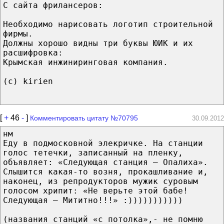
C сайта фрилансеров:
Необходимо нарисовать логотип строительной
фирмы.
Должны хорошо видны три буквы ЮИК и их
расшифровка:
Крымская инжиниринговая компания.
(с) kirien
[
+
46
-
]
Комментировать цитату №70795
30.09.2012
нм
Еду в подмосковной элекричке. На станции
голос тетечки, записанный на пленку,
объявляет: «Следующая станция — Опалиха».
Слышится какая-то возня, прокашливание и,
наконец, из репродукторов мужик суровым
голосом хрипит: «Не верьте этой бабе!
Следующая — Мититно!!!» :)))))))))))
(названия станций «с потолка»,- не помню