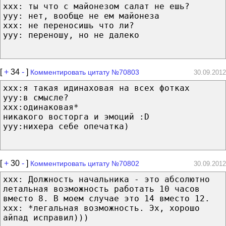
ххх: ты что с майонезом салат не ешь?
ууу: нет, вообще не ем майонеза
ххх: не переносишь что ли?
ууу: переношу, но не далеко
[
+
34
-
]
Комментировать цитату №70803
30.09.2012
xxx:я такая идинаховая на всех фотках
yyy:в смысле?
xxx:одинаковая*
никакого восторга и эмоций :D
yyy:нихера себе опечатка)
[
+
30
-
]
Комментировать цитату №70802
30.09.2012
ххх: Должность начальника - это абсолютно
летальная возможность работать 10 часов
вместо 8. В моем случае это 14 вместо 12.
ххх: *легальная возможность. Эх, хорошо
айпад исправил)))