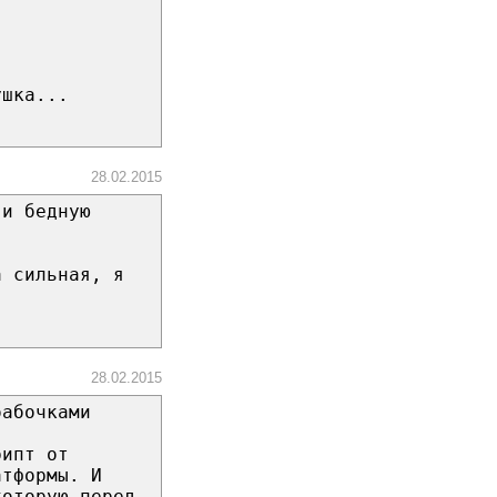
ушка...
28.02.2015
 и бедную
а сильная, я
28.02.2015
бабочками
рипт от
атформы. И
которую перед