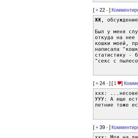
[
+
22
-
]
Комментир
ЖЖ, обсуждение
Был у меня слу
откуда на нее 
кошки моей, пр
написала "кошк
статистику - б
"секс с пылесо
[
+
24
-
] [
1
]
Комме
ххх: ...несове
УУУ: А еще ест
летние тоже ес
[
+
39
-
]
Комментир
ххх: Моя на ди