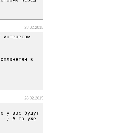
28.02.2015
С интересом
нопланетян в
28.02.2015
ие у вас будут
я :) А то уже