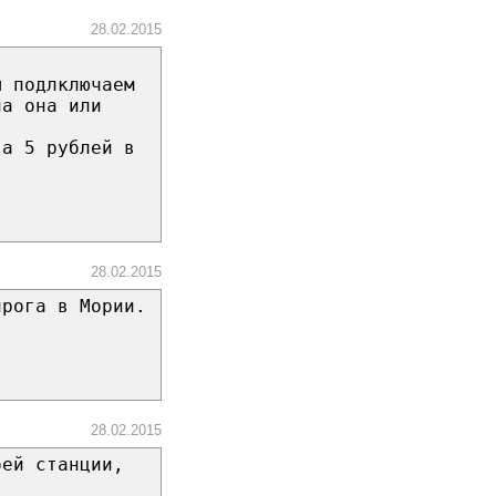
28.02.2015
ы подлключаем
на она или
га 5 рублей в
28.02.2015
лрога в Мории.
28.02.2015
оей станции,