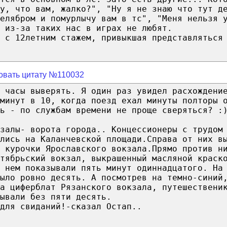
у, что вам, жалко?", "Ну я не знаю что тут д
елябром и помурлычу вам в тс", "Меня нельзя 
 из-за таких нас в играх не любят.
 с 12летним стажем, привыкшая представляться
овать цитату №110032
 часы выверять. Я один раз увидел расхождени
минут в 10, когда поезд ехал минуты полторы 
ь - по службам времени не проще сверяться? :
залы- ворота города.. Концессионеры с трудом
лись на Каланчевской площади.Справа от них в
 курочки Ярославского вокзала.Прямо против н
тябрьский вокзал, выкрашенный масляной краск
 нем показывали пять минут одиннадцатого. На
ыло ровно десять. А посмотрев на темно-синий
а циферблат Рязанского вокзала, путешествени
ывали без пяти десять.
для свиданий!-сказал Остап..