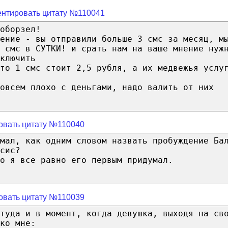
нтировать цитату №110041
оборзел!
щение - вы отправили больше 3 смс за месяц, м
 смс в СУТКИ! и срать нам на ваше мнение нуж
ключить
что 1 смс стоит 2,5 рубля, а их медвежья услу
овсем плохо с деньгами, надо валить от них
овать цитату №110040
мал, как одним словом назвать пробуждение Ба
сис?
о я все равно его первым придумал.
овать цитату №110039
туда и в момент, когда девушка, выходя на св
ко мне: