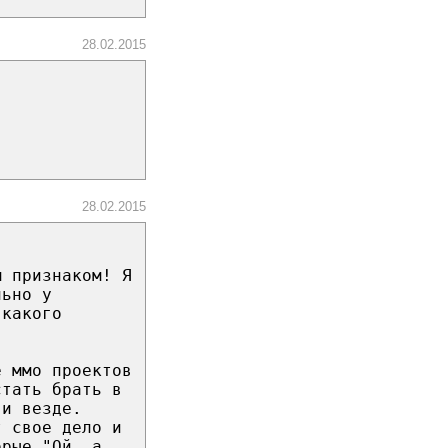
28.02.2015
28.02.2015
м признаком! Я
льно у
 какого
е ммо проектов
стать брать в
 и везде.
т свое дело и
орые "Ой, а