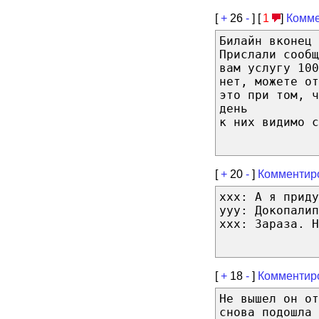
[
+
26
-
] [
1
]
Комме
Билайн вконец 
Прислали сооб
вам услугу 100
нет, можете от
это при том, 
день
к них видимо с
[
+
20
-
]
Комментир
xxx: А я приду
yyy: Докопалип
xxx: Зараза. Н
[
+
18
-
]
Комментир
Не вышел он от
снова подошла 