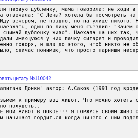
ли первую дубленку, мама говорила: не ходи в
а отвечала: "C Лены? хотела бы посмотреть на
 Иду вечером, не поздно, но на улице никого. 
наезжать, один по лицу меня съездил: "Зачем 
? снимай дубленку живо". Наехала на них так, 
дали имеющуюся у них пачку сигарет и проводи
енно говоря, и шла до этого, чтоб никто не о
ыло, сейчас понимаю, что просто парниши несе
овать цитату №110042
апитана Донки" автор: А.Саков (1991 год врод
зьмем к примеру ваш живот. Что можно хотеть 
но похудеть..
Е МОЙ ЖИВОТ В ПОКОЕ!!! Я ГОРЖУСЬ СВОИМ ЖИВОТ
м начинают гордиться когда ничего с ним поде