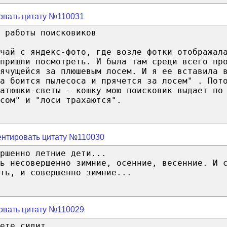
овать цитату №110031
 работы поисковиков
чай с яндекс-фото, где возле фотки отображал
пришли посмотреть. И была там среди всего пр
ячущейся за плюшевым лосем. И я ее вставила 
а боится пылесоса и прячется за лосем" . Пот
атюшки-светы - кошку мою поисковик выдает по
сом" и "лоси трахаются".
нтировать цитату №110030
ршенно летние дети...
ь несовершенно зимние, осенние, весенние. И 
ть, и совершенно зимние...
овать цитату №110029
ете сидит.