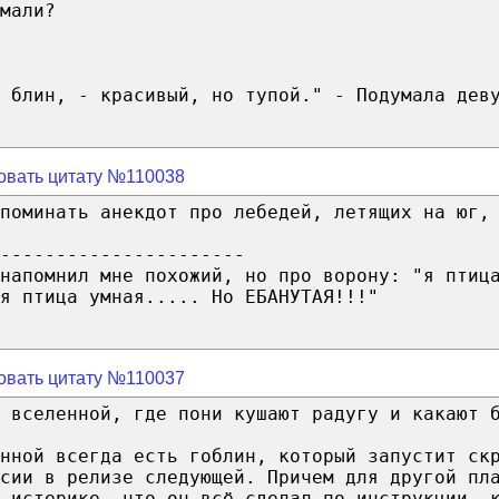
мали?
 блин, - красивый, но тупой." - Подумала дев
овать цитату №110038
поминать анекдот про лебедей, летящих на юг,
----------------------
напомнил мне похожий, но про ворону: "я птиц
я птица умная..... Но ЕБАНУТАЯ!!!"
овать цитату №110037
 вселенной, где пони кушают радугу и какают 
нной всегда есть гоблин, который запустит ск
сии в релизе следующей. Причем для другой пл
в истерике, что он всё сделал по инструкции, 