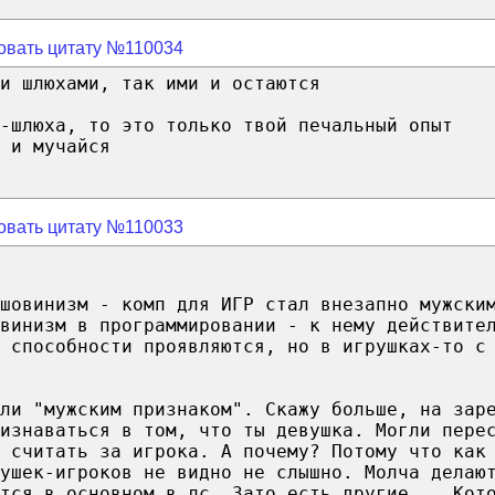
овать цитату №110034
и шлюхами, так ими и остаются
а-шлюха, то это только твой печальный опыт
 и мучайся
овать цитату №110033
шовинизм - комп для ИГР стал внезапно мужски
винизм в программировании - к нему действите
 способности проявляются, но в игрушках-то с
ли "мужским признаком". Скажу больше, на зар
ризнаваться в том, что ты девушка. Могли пере
 считать за игрока. А почему? Потому что как
вушек-игроков не видно не слышно. Молча делаю
тся в основном в лс. Зато есть другие... Кот