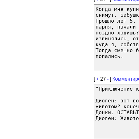
Когда мне купи
снимут. Бабушк
Прошло лет 5.
парня, начали 
поздно ходишь
извинялись, от
куда я, собств
Тогда смешно б
попались.
[
+
27
-
]
Комментир
"Приключение к
Диоген: вот во
животом? конеч
Донки: ОСТАВЬТ
Диоген: Живото