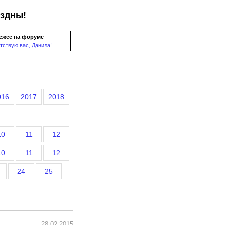
ездны!
ежее на форуме
тствую вас, Данила!
016
2017
2018
10
11
12
10
11
12
24
25
28.02.2015