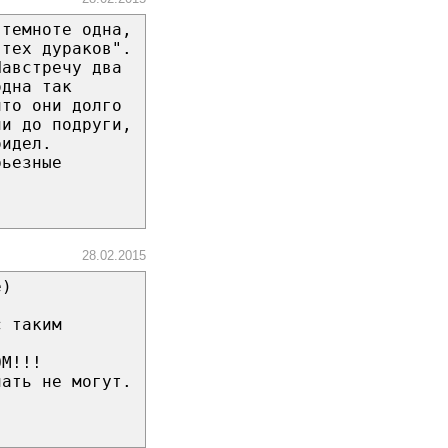
 темноте одна,
 тех дураков".
Навстречу два
одна так
что они долго
ли до подруги,
бидел.
рьезные
28.02.2015
е)
с таким
ОМ!!!
лать не могут.