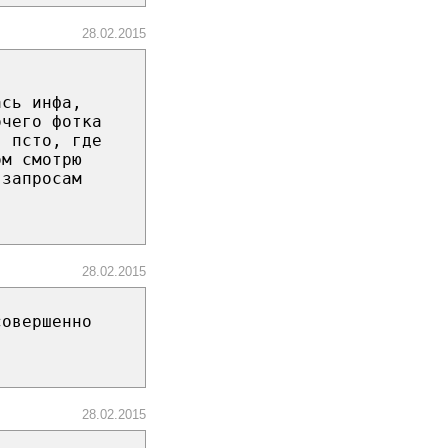
28.02.2015
ась инфа,
очего фотка
в псто, где
ом смотрю
 запросам
28.02.2015
совершенно
28.02.2015