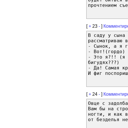
прочтением съе
[
+
23
-
]
Комментир
В саду у сына 
рассматриваю в
- Сынок, а я г
- Вот!(гордо)
- Это я?!! (я 
бигудях???)
- Да! Самая кр
И фиг поспориш
[
+
24
-
]
Комментир
Овце с задолба
Вам бы на стро
ногти, и как 
от безделья не