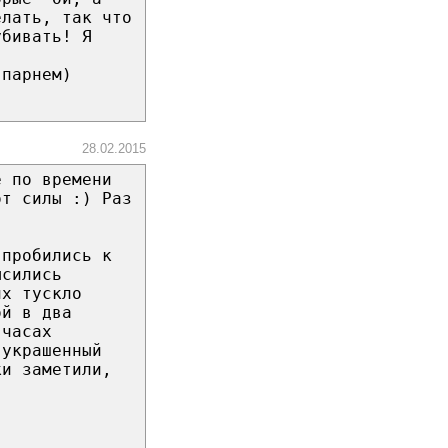
елать, так что
убивать! Я
 парнем)
28.02.2015
е по времени
от силы :) Раз
)
 пробились к
ысились
их тускло
ой в два
 часах
,украшенный
ки заметили,