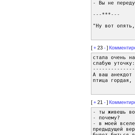
- Вы не переду
---***---
"Ну вот опять,
[
+
23
-
]
Комментир
стала очень на
слабую уточку:
--------------
А ваш анекдот 
птица гордая, 
[
+
21
-
]
Комментир
- ты живешь во
- почему?
- в моей вселе
предыдущей вер
будет биться 