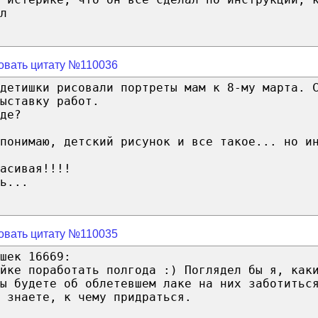
л
овать цитату №110036
детишки рисовали портреты мам к 8-му марта. 
ыставку работ.
де?
понимаю, детский рисунок и все такое... но и
асивая!!!!
ь...
овать цитату №110035
шек 16669:
йке поработать полгода :) Поглядел бы я, как
вы будете об облетевшем лаке на них заботитьс
 знаете, к чему придраться.