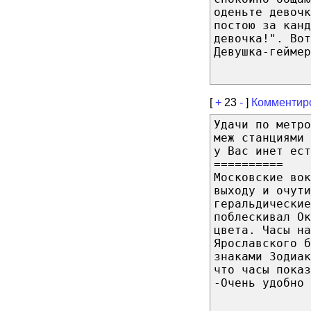
оденьте девочк
постою за канд
девочка!". Вот
Девушка-геймер
[
+
23
-
]
Комментир
Удачи по метро
меж станциями 
у Вас инет ест
==========
Московские вок
выходу и очути
геральдические
поблескивал Ок
цвета. Часы на
Ярославского б
знаками Зодиак
что часы показ
-Очень удобно 