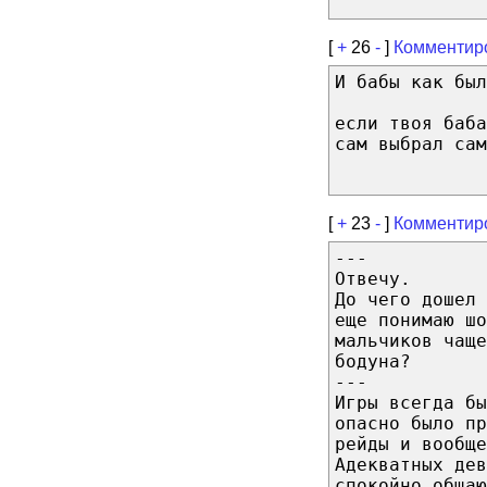
[
+
26
-
]
Комментир
И бабы как был
если твоя баб
сам выбрал сам
[
+
23
-
]
Комментир
---
Отвечу.
До чего дошел 
еще понимаю шо
мальчиков чаще
бодуна?
---
Игры всегда бы
опасно было п
рейды и вообще
Адекватных де
спокойно общаю