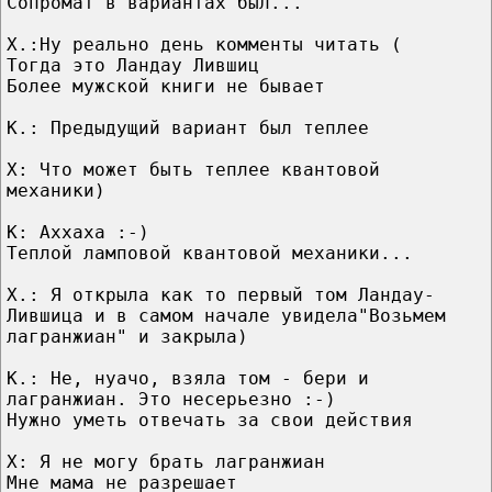
Сопромат в вариантах был...
Х.:Ну реально день комменты читать (
Тогда это Ландау Лившиц
Более мужской книги не бывает
К.: Предыдущий вариант был теплее
Х: Что может быть теплее квантовой
механики)
К: Аххаха :-)
Теплой ламповой квантовой механики...
Х.: Я открыла как то первый том Ландау-
Лившица и в самом начале увидела"Возьмем
лагранжиан" и закрыла)
К.: Не, нуачо, взяла том - бери и
лагранжиан. Это несерьезно :-)
Нужно уметь отвечать за свои действия
Х: Я не могу брать лагранжиан
Мне мама не разрешает