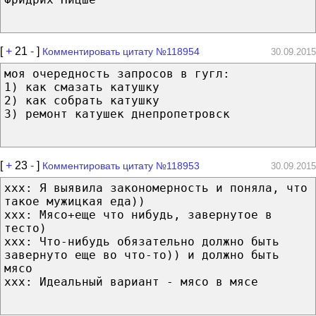
[
+
21
-
]
Комментировать цитату №118954
30.09.2015
моя очередность запросов в гугл:
1) как смазать катушку
2) как собрать катушку
3) ремонт катушек днепропетровск
[
+
23
-
]
Комментировать цитату №118953
30.09.2015
xxx: Я выявила закономерность и поняла, что
такое мужицкая еда))
xxx: Мясо+еще что нибудь, завернутое в
тесто)
xxx: Что-нибудь обязательно должно быть
завернуто еще во что-то)) и должно быть
мясо
xxx: Идеальный вариант - мясо в мясе