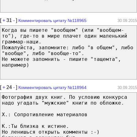
[
+
31
-
]
Комментировать цитату №118965
30.09.2015
Когда вы пишете "вообщем" (или "вообщем-
то"), где-то в мире плачет один маленький
граммар-наци.
Пожалуйста, запомните: либо "в общем", либо
"вообще", либо "вообще-то".
Не можете запомнить - пишите "тащемта",
например)
[
+
24
-
]
Комментировать цитату №118964
30.09.2015
Фотография двух книг. По условию конкурса
надо угадать "мужские" книги по обложке.
Х.: Сопротивление материалов
К.:Ты близка к истине.
Но ленишься открыть комменты :-)