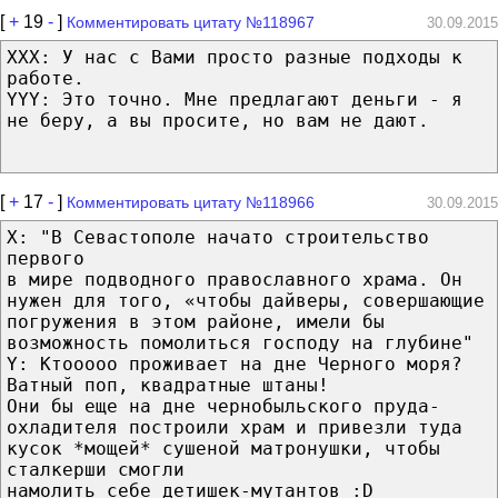
[
+
19
-
]
Комментировать цитату №118967
30.09.2015
XXX: У нас с Вами просто разные подходы к
работе.
YYY: Это точно. Мне предлагают деньги - я
не беру, а вы просите, но вам не дают.
[
+
17
-
]
Комментировать цитату №118966
30.09.2015
Х: "В Севастополе начато строительство
первого
в мире подводного православного храма. Он
нужен для того, «чтобы дайверы, совершающие
погружения в этом районе, имели бы
возможность помолиться господу на глубине"
Y: Ктооооо проживает на дне Черного моря?
Ватный поп, квадратные штаны!
Они бы еще на дне чернобыльского пруда-
охладителя построили храм и привезли туда
кусок *мощей* сушеной матронушки, чтобы
сталкерши смогли
намолить себе детишек-мутантов :D