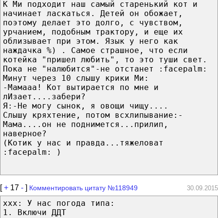
К Ми подходит наш самый старенький кот и
начинает ласкаться. Детей он обожает,
поэтому делает это долго, с чувством,
урчанием, подобным трактору, и еще их
облизывает при этом. Язык у него как
наждачка %) . Самое страшное, что если
котейка "пришел любить", то это туши свет.
Пока не "налюбится"-не отстанет :facepalm:
Минут через 10 слышу крики Ми:
-Мамааа! Кот вытирается по мне и
лИзает....забери?
Я:-Не могу сынок, я овощи чищу....
Слышу кряхтение, потом всхлипывание:-
Мама....он не поднимется...прилип,
наверное?
(Котик у нас и правда...тяжеловат
:facepalm: )
[
+
17
-
]
Комментировать цитату №118949
30.09.2015
xxx: У нас погода типа:
1. Включи ДДТ