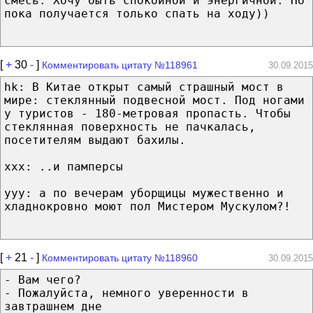
смесь. Хочу быть спокойной и энергичной. Но
пока получается только спать на ходу))
[
+
30
-
]
Комментировать цитату №118961
30.09.2015
hk: В Китае открыт самый страшный мост в
мире: стеклянный подвесной мост. Под ногами
у туристов - 180-метровая пропасть. Чтобы
стеклянная поверхность не пачкалась,
посетителям выдают бахилы.
xxx: ..и памперсы
yyy: а по вечерам уборщицы мужественно и
хладнокровно моют пол Мистером Мускулом?!
[
+
21
-
]
Комментировать цитату №118960
30.09.2015
- Вам чего?
- Пожалуйста, немного уверенности в
завтрашнем дне