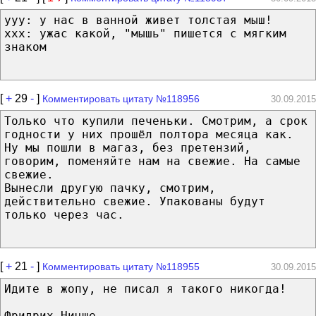
yyy: у нас в ванной живет толстая мыш!
xxx: ужас какой, "мышь" пишется с мягким
знаком
[
+
29
-
]
Комментировать цитату №118956
30.09.2015
Только что купили печеньки. Смотрим, а срок
годности у них прошёл полтора месяца как.
Ну мы пошли в магаз, без претензий,
говорим, поменяйте нам на свежие. На самые
свежие.
Вынесли другую пачку, смотрим,
действительно свежие. Упакованы будут
только через час.
[
+
21
-
]
Комментировать цитату №118955
30.09.2015
Идите в жопу, не писал я такого никогда!
Фридрих Ницше