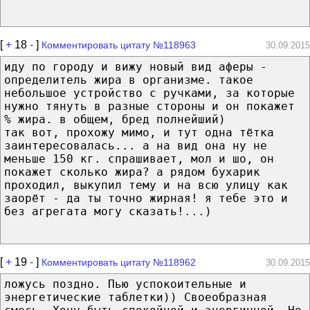
[
+
18
-
]
Комментировать цитату №118963
30.09.2015
иду по городу и вижу новый вид аферы -
определитель жира в организме. такое
небольшое устройство с ручками, за которые
нужно тянуть в разные стороны и он покажет
% жира. в общем, бред полнейший)
так вот, прохожу мимо, и тут одна тётка
заинтересовалась... а на вид она ну не
меньше 150 кг. спрашивает, мол и шо, он
покажет сколько жира? а рядом бухарик
проходил, выкупил тему и на всю улицу как
заорёт - да ты точно жирная! я тебе это и
без агрегата могу сказать!...)
[
+
19
-
]
Комментировать цитату №118962
30.09.2015
ложусь поздно. Пью успокоительные и
энергетические таблетки)) Своеобразная