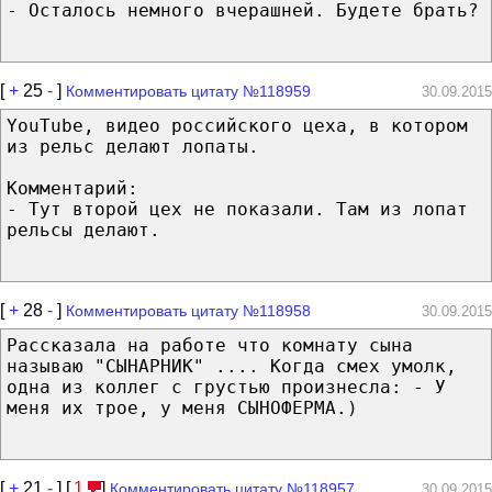
- Осталось немного вчерашней. Будете брать?
[
+
25
-
]
Комментировать цитату №118959
30.09.2015
YouTube, видео российского цеха, в котором
из рельс делают лопаты.
Комментарий:
- Тут второй цех не показали. Там из лопат
рельсы делают.
[
+
28
-
]
Комментировать цитату №118958
30.09.2015
Рассказала на работе что комнату сына
называю "СЫНАРНИК" .... Когда смех умолк,
одна из коллег с грустью произнесла: - У
меня их трое, у меня СЫНОФЕРМА.)
[
+
21
-
] [
1
]
Комментировать цитату №118957
30.09.2015