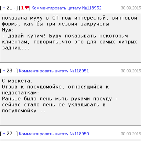
[
+
21
-
] [
1
]
Комментировать цитату №118952
30.09.2015
показала мужу в СП нож интересный, винтовой
формы, как бы три лезвия закручены
Муж:
- давай купим! Буду показывать некоторым
клиентам, говорить,что это для самых хитрых
задниц...
[
+
23
-
]
Комментировать цитату №118951
30.09.2015
С маркета.
Отзыв к посудомойке, относящийся к
недостаткам:
Раньше было лень мыть руками посуду -
сейчас стало лень ее укладывать в
посудомойку...
[
+
22
-
]
Комментировать цитату №118950
30.09.2015