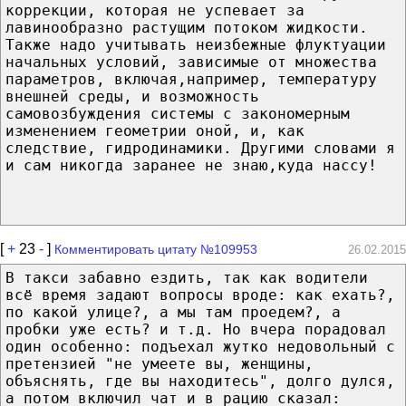
коррекции, которая не успевает за
лавинообразно растущим потоком жидкости.
Также надо учитывать неизбежные флуктуации
начальных условий, зависимые от множества
параметров, включая,например, температуру
внешней среды, и возможность
самовозбуждения системы с закономерным
изменением геометрии оной, и, как
следствие, гидродинамики. Другими словами я
и сам никогда заранее не знаю,куда нассу!
[
+
23
-
]
Комментировать цитату №109953
26.02.2015
В такси забавно ездить, так как водители
всё время задают вопросы вроде: как ехать?,
по какой улице?, а мы там проедем?, а
пробки уже есть? и т.д. Но вчера порадовал
один особенно: подъехал жутко недовольный с
претензией "не умеете вы, женщины,
объяснять, где вы находитесь", долго дулся,
а потом включил чат и в рацию сказал: