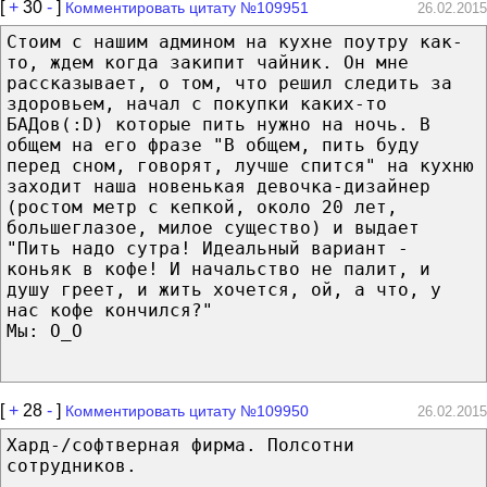
[
+
30
-
]
Комментировать цитату №109951
26.02.2015
Стоим с нашим админом на кухне поутру как-
то, ждем когда закипит чайник. Он мне
рассказывает, о том, что решил следить за
здоровьем, начал с покупки каких-то
БАДов(:D) которые пить нужно на ночь. В
общем на его фразе "В общем, пить буду
перед сном, говорят, лучше спится" на кухню
заходит наша новенькая девочка-дизайнер
(ростом метр с кепкой, около 20 лет,
большеглазое, милое существо) и выдает
"Пить надо сутра! Идеальный вариант -
коньяк в кофе! И начальство не палит, и
душу греет, и жить хочется, ой, а что, у
нас кофе кончился?"
Мы: О_О
[
+
28
-
]
Комментировать цитату №109950
26.02.2015
Хард-/софтверная фирма. Полсотни
сотрудников.