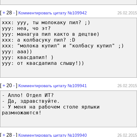
[
+
28
-
]
Комментировать цитату №109942
26.02.2015
xxx: yyy, ты молокаку пил? ;)
yyy: неа, чо эт?
yyy: манагуа пил както в децтве)
xxx: а колбасуку пил? :D
xxx: "молока купил" и "колбасу купил" ;)
yyy: ааа))
yyy: квасдапил! )
yyy: от квасдапила слышу!))
[
+
20
-
]
Комментировать цитату №109941
26.02.2015
- Алло! Отдел ИТ?
- Да, здравствуйте.
- У меня на рабочем столе ярлыки
размножаются!
[
+
28
-
]
Комментировать цитату №109940
26.02.2015