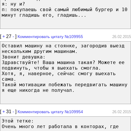
я: ну и?
п: покупаешь свой самый любимый бургер и 10
минут гладишь его, гладишь...
[
+
27
-
]
Комментировать цитату №109955
26.02.2015
Оставил машину на стоянке, загородив выезд
нескольким другим машинам.
Звонит девушка:
Здравствуйте! Ваша машина такая? Можете ее
подвинуть, чтобы я выехать смогла.
Хотя, я, наверное, сейчас смогу выехать
сама.
Такой мотивации побежать передвигать машину
я еще никогда не получал.
[
+
31
-
]
Комментировать цитату №109954
26.02.2015
Этой тетке:
Очень много лет работала в конторах, где