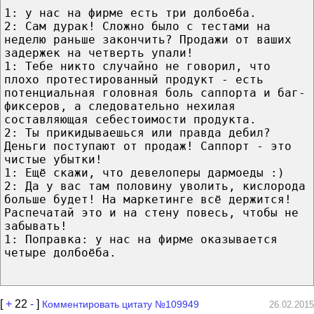
1: у нас на фирме есть три долбоёба.
2: Сам дурак! Сложно было с тестами на
неделю раньше закончить? Продажи от ваших
задержек на четверть упали!
1: Тебе никто случайно не говорил, что
плохо протестированный продукт - есть
потенциальная головная боль саппорта и баг-
фиксеров, а следовательно нехилая
составляющая себестоимости продукта.
2: Ты прикидываешься или правда дебил?
Деньги поступают от продаж! Саппорт - это
чистые убытки!
1: Ещё скажи, что девелоперы дармоеды :)
2: Да у вас там половину уволить, кислорода
больше будет! На маркетинге всё держится!
Распечатай это и на стену повесь, чтобы не
забывать!
1: Поправка: у нас на фирме оказывается
четыре долбоёба.
[
+
22
-
]
Комментировать цитату №109949
26.02.2015