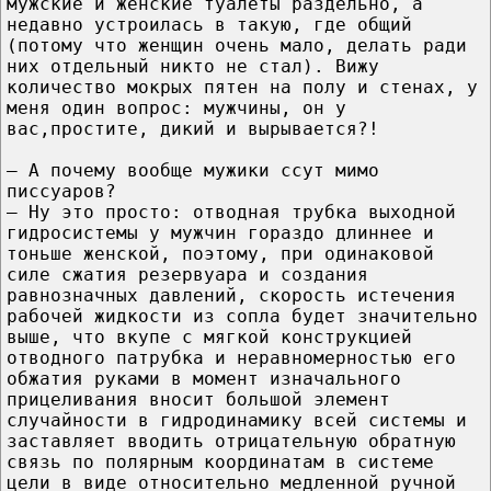
мужские и женские туалеты раздельно, а
недавно устроилась в такую, где общий
(потому что женщин очень мало, делать ради
них отдельный никто не стал). Вижу
количество мокрых пятен на полу и стенах, у
меня один вопрос: мужчины, он у
вас,простите, дикий и вырывается?!
— А почему вообще мужики ссут мимо
писсуаров?
— Ну это просто: отводная трубка выходной
гидросистемы у мужчин гораздо длиннее и
тоньше женской, поэтому, при одинаковой
силе сжатия резервуара и создания
равнозначных давлений, скорость истечения
рабочей жидкости из сопла будет значительно
выше, что вкупе с мягкой конструкцией
отводного патрубка и неравномерностью его
обжатия руками в момент изначального
прицеливания вносит большой элемент
случайности в гидродинамику всей системы и
заставляет вводить отрицательную обратную
связь по полярным координатам в системе
цели в виде относительно медленной ручной