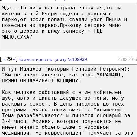
Мда...То ли у нас страна ебанутая,то ли
жители в ней.Вчера сидели с другом в
парке,от нефиг делать сваяли узел Линча и
повесили на дерево.Прохожу сегодня мимо
этого дерева и вижу записку - ГДЕ
МЫЛО,СУКА?
[
+
29
-
]
Комментировать цитату №109939
26.02.2015
И тут Малахов (который Геннадий Петрович):
"Вы не представляете, как роды УКРАШАЮТ,
ПРЯМО ОМОЛАЖИВАЮТ ЖЕНЩИНУ!
Как человек работавший с этим любителем
шуб, авто и щипать девушек за попы, могу
раскрыть секрет. В день писалось до трех
программ такого толка вмест с Малышевой.
Тема разрабатывается и пишется сценарий за
3-4 часа. Ахинея, которая получается не
имеет ничего общего даже с народной
медициной. Но корреспондент получает за это