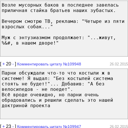
Возле мусорных баков в последнее завелась
приличная стайка братьев наших зубастых.
Вечером смотрю ТВ, реклама: "Четыре из пяти
взрослых собак..."
Муж с энтузиазмом продолжает: "...живут,
%&#, в нашем дворе!"
[
+
20
-
]
Комментировать цитату №109948
26.02.2015
Парни обсуждали что-то что костыли ж в
системе! Я выдал: "Без костылей система
стоять не будет!"... Добавив: "А без
велосипедов - не поедет".
Всё вроде очевидно, но парни очень
обрадовались и решили сделать это нашей
доктриной проекта
[
+
23
-
]
Комментировать цитату №109947
26.02.2015