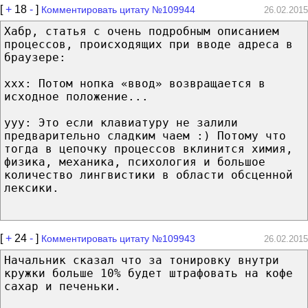
[
+
18
-
]
Комментировать цитату №109944
26.02.2015
Хабр, статья с очень подробным описанием
процессов, происходящих при вводе адреса в
браузере:
ххх: Потом нопка «ввод» возвращается в
исходное положение...
ууу: Это если клавиатуру не залили
предварительно сладким чаем :) Потому что
тогда в цепочку процессов вклинится химия,
физика, механика, психология и большое
количество лингвистики в области обсценной
лексики.
[
+
24
-
]
Комментировать цитату №109943
26.02.2015
Начальник сказал что за тонировку внутри
кружки больше 10% будет штрафовать на кофе
сахар и печеньки.