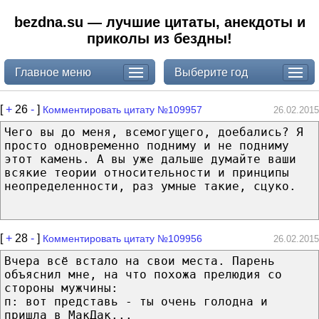
bezdna.su — лучшие цитаты, анекдоты и
приколы из бездны!
Главное меню
Выберите год
[
+
26
-
]
Комментировать цитату №109957
26.02.2015
Чего вы до меня, всемогущего, доебались? Я
просто одновременно подниму и не подниму
этот камень. А вы уже дальше думайте ваши
всякие теории относительности и принципы
неопределенности, раз умные такие, сцуко.
[
+
28
-
]
Комментировать цитату №109956
26.02.2015
Вчера всё встало на свои места. Парень
объяснил мне, на что похожа прелюдия со
стороны мужчины:
п: вот представь - ты очень голодна и
пришла в МакДак...