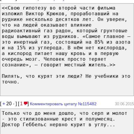
<<Свою гипотезу во второй части фильма
изложил Виктор Крюков, проработавший на
руднике несколько десятков лет. Он уверен,
что на людей оказывает влияние
радиоактивный газ радон, который грунтовые
воды вымывают из рудников. «Самое главное —
это инертный газ, состоящий на 85% из азота
и на 15% из углерода. В нём нет кислорода,
а кислород питает нашу кровь и в первую
очередь мозг. Человек просто теряет
сознание», — говорит местный житель.>>
Пилять, что курят эти люди? Не учебники это
точно.
[
+
20
-
] [
1
]
Комментировать цитату №115482
30.06.2015
Только что до меня дошло, что серп и молот
- это стилизованные крест и полумесяц.
Доктор Геббельс нервно курит в углу...