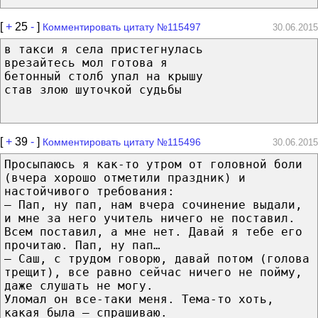
[
+
25
-
]
Комментировать цитату №115497
30.06.2015
в такси я села пристегнулась
врезайтесь мол готова я
бетонный столб упал на крышу
став злою шуточкой судьбы
[
+
39
-
]
Комментировать цитату №115496
30.06.2015
Просыпаюсь я как-то утром от головной боли
(вчера хорошо отметили праздник) и
настойчивого требования:
— Пап, ну пап, нам вчера сочинение выдали,
и мне за него учитель ничего не поставил.
Всем поставил, а мне нет. Давай я тебе его
прочитаю. Пап, ну пап…
— Саш, с трудом говорю, давай потом (голова
трещит), все равно сейчас ничего не пойму,
даже слушать не могу.
Уломал он все-таки меня. Тема-то хоть,
какая была — спрашиваю.