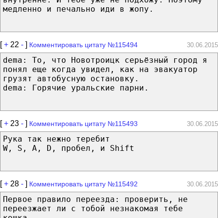
медленно и печально иди в жопу.
[
+
22
-
]
Комментировать цитату №115494
30.06.2015
dema: То, что Новотроицк серьёзный город я
понял еще когда увидел, как на эвакуатор
грузят автобусную остановку.
dema: Горячие уральские парни.
[
+
23
-
]
Комментировать цитату №115493
30.06.2015
Рука так нежно теребит
W, S, A, D, пробел, и Shift
[
+
28
-
]
Комментировать цитату №115492
30.06.2015
Первое правило переезда: проверить, не
переезжает ли с тобой незнакомая тебе
кошка.