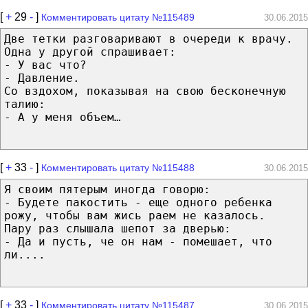
[
+
29
-
]
Комментировать цитату №115489
30.06.2015
Две тетки разговаривают в очереди к врачу.
Одна у другой спрашивает:
- У вас что?
- Давление.
Со вздохом, показывая на свою бесконечную
талию:
- А у меня объем…
[
+
33
-
]
Комментировать цитату №115488
30.06.2015
Я своим пятерым иногда говорю:
- Будете пакостить - еще одного ребенка
рожу, чтобы вам жись раем не казалось.
Пару раз слышала шепот за дверью:
- Да и пусть, че он нам - помешает, что
ли....
[
+
33
-
]
Комментировать цитату №115487
30.06.2015