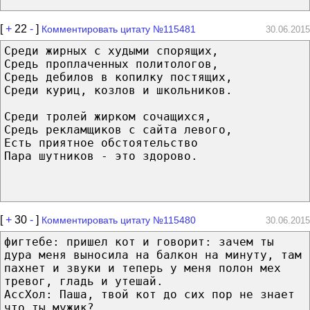
[
+
22
-
]
Комментировать цитату №115481
30.06.2015
Среди жирных с худыми спорящих,
Средь проплаченных политологов,
Средь дебилов в копилку постящих,
Среди куриц, козлов и школьников.
Среди тролей жирком сочащихся,
Средь рекламщиков с сайта левого,
Есть приятное обстоятельство
Пара шутников - это здорово.
[
+
30
-
]
Комментировать цитату №115480
30.06.2015
фигтебе: пришел кот и говорит: зачем ты
дура меня выносила на балкон на минуту, там
пахнет и звуки и теперь у меня полон мех
тревог, гладь и утешай.
АссХол: Паша, твой кот до сих пор не знает
что ты мужик?