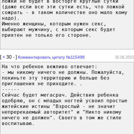
ложки не будет в восторге круглые сутки
(даже если все эти сутки есть, что ложкой
сожрать - в таком количестве оно мало кому
надо).
Именно женщины, которым нужен секс,
выбирают мужчину, с которым секс будет
приятен не только его стороне.
[
+
30
-
]
Комментировать цитату №115498
30.06.2015
На что ребенок вежливо отвечает:
- мы никому ничего не должны. Пожалуйста,
покиньте эту территорию и больше без
приглашения не приходите. .
------
Сейчас будет мегасрач. Действия ребенка
одобряю, он с младых ногтей усвоил простые
житейские истины "Взрослый - не значит
непререкаемый авторитет" и "Никто никому
ничего не должен". Своего в том же стиле
воспитываю.