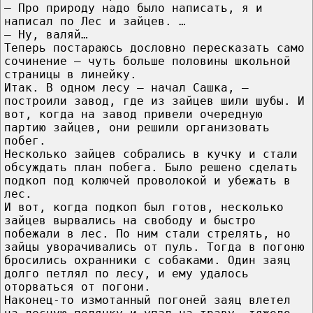
— Про природу надо было написать, я и
написал по Лес и зайцев. …
— Ну, валяй…
Теперь постараюсь дословно пересказать само
сочинение — чуть больше половины школьной
страницы в линейку.
Итак. В одном лесу — начал Сашка, —
построили завод, где из зайцев шили шубы. И
вот, когда на завод привели очередную
партию зайцев, они решили организовать
побег.
Несколько зайцев собрались в кучку и стали
обсуждать план побега. Было решено сделать
подкоп под колючей проволокой и убежать в
лес.
И вот, когда подкоп был готов, несколько
зайцев вырвались на свободу и быстро
побежали в лес. По ним стали стрелять, но
зайцы уворачивались от пуль. Тогда в погоню
бросились охранники с собаками. Один заяц
долго петлял по лесу, и ему удалось
оторваться от погони.
Наконец-то измотанный погоней заяц влетел