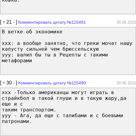
[
+
21
-
]
Комментировать цитату №115491
30.06.2015
В ветке об экономике
xxx: а вообще занятно, что греки мочат нашу
капусту сильней чем брюссельскую
yyy: валил бы ты в Рецепты с такими
метафорами
[
+
30
-
]
Комментировать цитату №115490
30.06.2015
xxx -Только американцы могут играть в
страйкбол в такой глуши и в такую жару,да
еще и с
таким транспортом.
yyy - Ага, да еще с талибами и с боевыми
патронами.