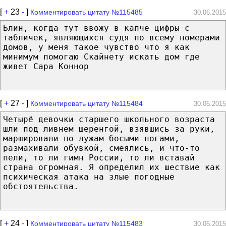
[
+
23
-
]
Комментировать цитату №115485
30.06.2015
Блин, когда тут ввожу в капче цифры с
табличек, являющихся судя по всему номерами
домов, у меня такое чувство что я как
минимум помогаю Скайнету искать дом где
живет Сара Коннор
[
+
27
-
]
Комментировать цитату №115484
30.06.2015
Четырё девочки старшего школьного возраста
шли под ливнем шеренгой, взявшись за руки,
маршировали по лужам босыми ногами,
размахивали обувкой, смеялись, и что-то
пели, то ли гимн России, то ли вставай
страна огромная. Я определил их шествие как
психическая атака на злые погодные
обстоятельства.
[
+
24
-
]
Комментировать цитату №115483
30.06.2015