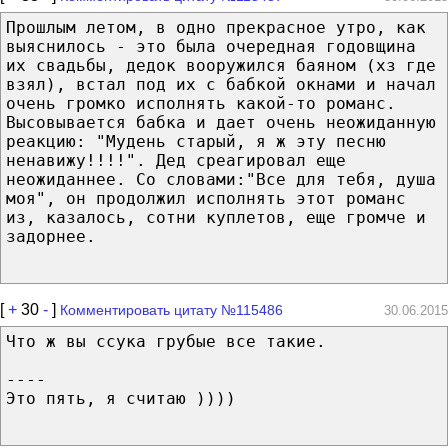
Прошлым летом, в одно прекрасное утро, как
выяснилось - это была очередная годовщина
их свадьбы, дедок вооружился баяном (хз где
взял), встал под их с бабкой окнами и начал
очень громко исполнять какой-то романс.
Высовывается бабка и дает очень неожиданную
реакцию: "Мудень старый, я ж эту песню
ненавижу!!!!". Дед среагировал еще
неожиданнее. Со словами:"Все для тебя, душа
моя", он продолжил исполнять этот романс
из, казалось, сотни куплетов, еще громче и
задорнее.
[
+
30
-
]
Комментировать цитату №115486
30.06.2015
Что ж вы ссука грубые все такие.
----
Это пять, я считаю ))))