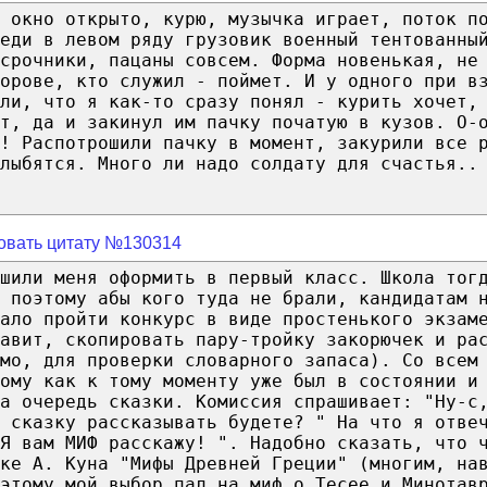
 окно открыто, курю, музычка играет, поток п
еди в левом ряду грузовик военный тентованны
срочники, пацаны совсем. Форма новенькая, не
орове, кто служил - поймет. И у одного при в
ыли, что я как-то сразу понял - курить хочет,
т, да и закинул им пачку початую в кузов. О-
а! Распотрошили пачку в момент, закурили все 
лыбятся. Много ли надо солдату для счастья..
овать цитату №130314
шили меня оформить в первый класс. Школа тог
 поэтому абы кого туда не брали, кандидатам 
ало пройти конкурс в виде простенького экзам
авит, скопировать пару-тройку закорючек и ра
мо, для проверки словарного запаса). Со всем
ому как к тому моменту уже был в состоянии и
а очередь сказки. Комиссия спрашивает: "Ну-с
ю сказку рассказывать будете? " На что я отве
Я вам МИФ расскажу! ". Надобно сказать, что 
ке А. Куна "Мифы Древней Греции" (многим, на
этому мой выбор пал на миф о Тесее и Минотав