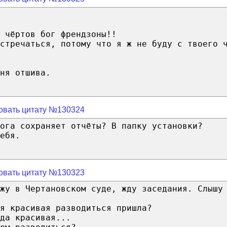
 чёртов бог френдзоны!!
стречаться, потому что я ж не буду с твоего 
ня отшива.
овать цитату №130324
ога сохраняет отчёты? В папку установки?
ебя.
овать цитату №130323
жу в Чертановском суде, жду заседания. Слышу
я красивая разводиться пришла?
да красивая...