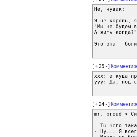
Не, чувак:
Я не король, я
"Мы не будем в
А жить когда?"
Это она - боги
[
+
25
-
]
Комментир
xхx: а куда пр
yyy: Да, под с
[
+
24
-
]
Комментир
mr. proud > Си
- Ты чего така
- Ну... Я всег