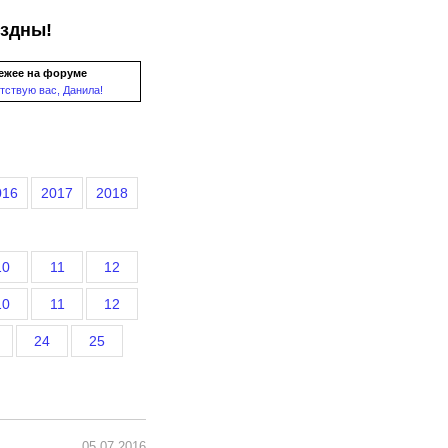
ездны!
ежее на форуме
тствую вас, Данила!
016
2017
2018
10
11
12
10
11
12
24
25
05.07.2016