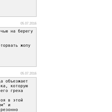
05.07.2016
очью на берегу
оторвать жопу
05.07.2016
да объезжает
бка, которую
чего греха
тоя в этой
ам" и
 резонно