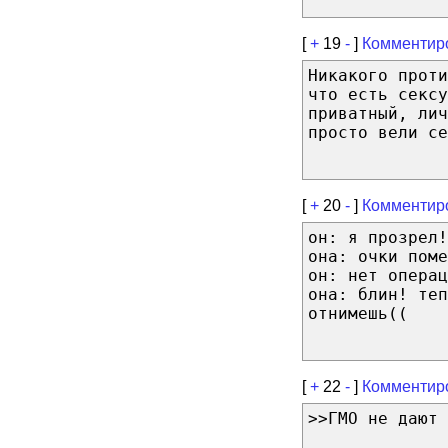
[
+
19
-
]
Комментир
Никакого проти
что есть сексу
приватный, лич
просто вели се
[
+
20
-
]
Комментир
он: я прозрел!
она: очки поме
он: нет операц
она: блин! теп
отнимешь((
[
+
22
-
]
Комментир
>>ГМО не дают 