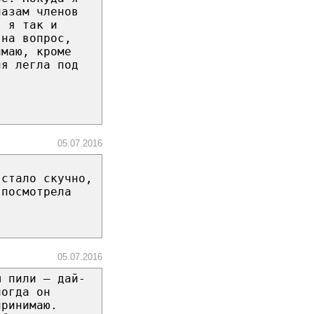
лазам членов
, я так и
 на вопрос,
имаю, кроме
ия легла под
05.07.2016
 стало скучно,
 посмотрела
05.07.2016
ы пили – дай-
ногда он
принимаю.