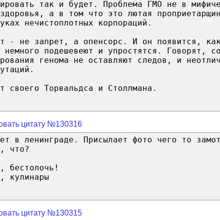
ировать так и будет. Проблема ГМО не в мифич
здоровья, а в том что это лютая проприетарщи
уках нечистоплотных корпораций.
т - не запрет, а опенсорс. И он появится, ка
 немного подешевеют и упростятся. Говорят, с
рования генома не оставляют следов, и неотли
утаций.
т своего Торвальдса и Столлмана.
овать цитату №130316
ет в ленинграде. Присылает фото чего то замо
, что?
, бестолочь!
, кулинары
овать цитату №130315