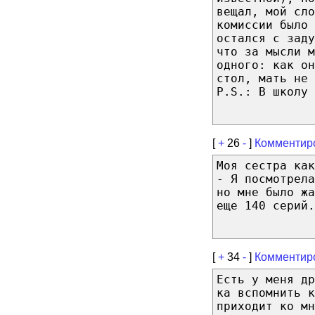
вещал, мой сло
комиссии было 
остался с заду
что за мысли м
одного: как он
стол, мать не 
P.S.: В школу 
[
+
26
-
]
Комментир
Моя сестра как
- Я посмотрела
но мне было жа
еще 140 серий.
[
+
34
-
]
Комментир
Есть у меня д
ка вспомнить к
приходит ко мн