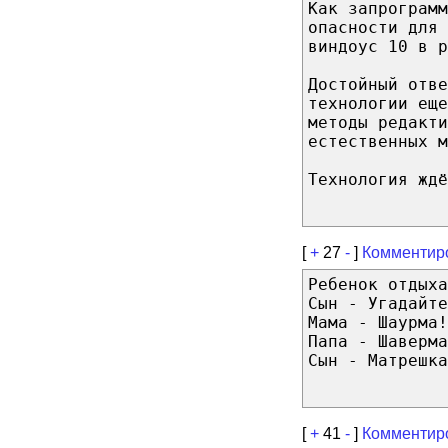
Как запрограмм
опасности для 
виндоус 10 в р
Достойный отве
технологии еще
методы редакти
естественных м
Технология ждё
[
+
27
-
]
Комментир
Ребенок отдыха
Сын - Угадайте
Мама - Шаурма!
Папа - Шаверма
Сын - Матрешка
[
+
41
-
]
Комментир