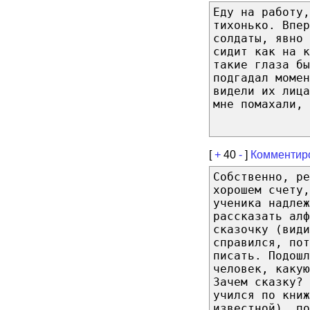
Еду на работу,
тихонько. Впер
солдаты, явно 
сидит как на к
такие глаза б
подгадал момен
видели их лиц
мне помахали, 
[
+
40
-
]
Комментир
Собственно, ре
хорошем счету,
ученика надлеж
рассказать алф
сказочку (види
справился, пот
писать. Подошл
человек, каку
Зачем сказку? 
учился по книж
известной), по