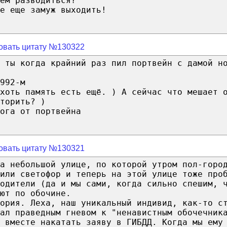
ем разводиться?
е еще замуж выходить!
овать цитату №130322
 ты когда крайний раз пил портвейн с дамой н
992-м
 хоть память есть ещё. ) А сейчас что мешает 
торить? )
ога от портвейна
овать цитату №130321
а небольшой улице, по которой утром пол-горо
или светофор и теперь на этой улице тоже про
одители (да и мы сами, когда сильно спешим, 
ют по обочине.
ория. Леха, наш уникальный индивид, как-то с
ал праведным гневом к "ненавистным обочечник
 вместе накатать заяву в ГИБДД. Когда мы ему