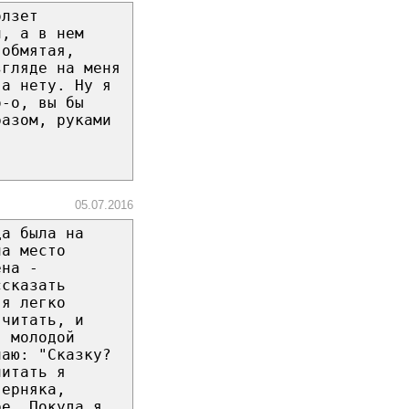
олзет
й, а в нем
 обмятая,
згляде на меня
 а нету. Ну я
о-о, вы бы
разом, руками
05.07.2016
да была на
на место
ена -
ссказать
 я легко
 читать, и
, молодой
чаю: "Сказку?
читать я
верняка,
ре. Покуда я