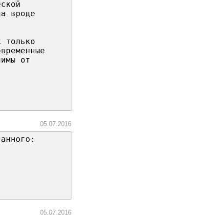
еской
на вроде
к только
овременные
чимы от
05.07.2016
танного:
05.07.2016