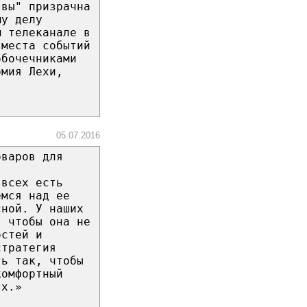
явы" призрачна
му делу
м телеканале в
 места событий
обочечниками
омия Лехи,
05.07.2016
оваров для
 всех есть
емся над ее
сной. У наших
, чтобы она не
остей и
стратегия
ть так, чтобы
комфортный
ях.»