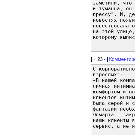
заметили, что 
и туманна, он 
прессу". И, де
новостях появи
повествовала о
на этой улице,
которому выпис
[
+
23
-
]
Комментир
С корпоративно
взрослых":
«В нашей компа
личная интимна
комфортом и о
клиентов интим
была серой и с
фантазий необх
Юлмарта – зак
наши клиенты в
сервис, а не и