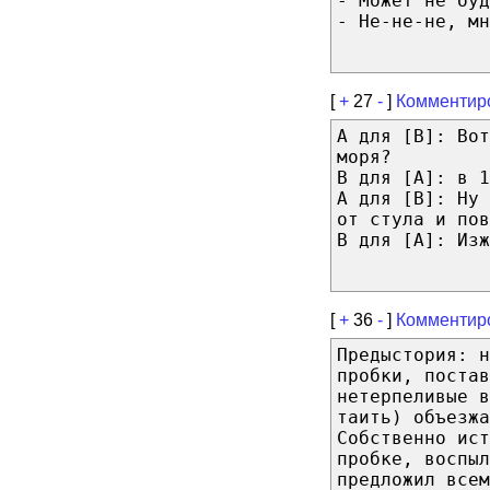
- Может не буд
- Не-не-не, мн
[
+
27
-
]
Комментир
A для [B]: Вот
моря?
B для [A]: в 1
A для [B]: Ну
от стула и пов
B для [A]: Изж
[
+
36
-
]
Комментир
Предыстория: н
пробки, постав
нетерпеливые в
таить) объезжа
Собственно ист
пробке, воспыл
предложил всем