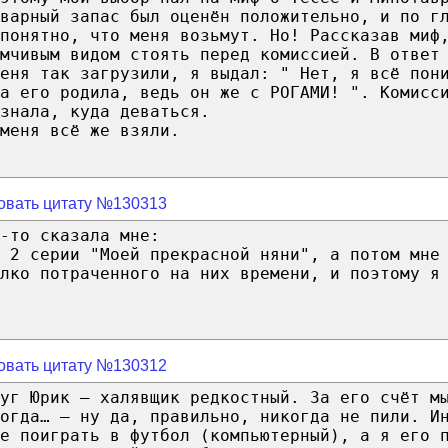
варный запас был оценён положительно, и по г
понятно, что меня возьмут. Но! Рассказав миф
мчивым видом стоять перед комиссией. В ответ
еня так загрузили, я выдал: " Нет, я всё пон
а его родила, ведь он же с РОГАМИ! ". Комисс
знала, куда деваться.
меня всё же взяли.
овать цитату №130313
-то сказала мне:
 2 серии "Моей прекрасной няни", а потом мне
лко потраченного на них времени, и поэтому я
овать цитату №130312
руг Юрик – халявщик редкостный. За его счёт м
огда… – ну да, правильно, никогда не пили. И
е поиграть в футбол (компьютерный), а я его 