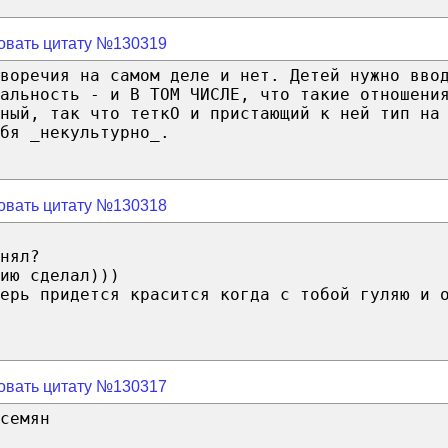
овать цитату №130319
воречия на самом деле и нет. Детей нужно вво
альность - и В ТОМ ЧИСЛЕ, что такие отношени
ный, так что теткО и пристающий к ней тип на
бя _некультурно_.
овать цитату №130318
нял?
ию сделал)))
ерь придется красится когда с тобой гуляю и 
овать цитату №130317
семян