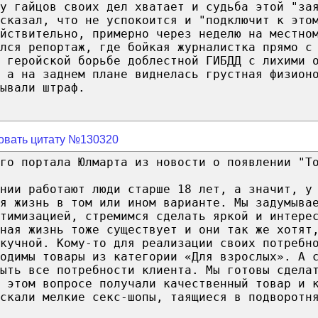
у гайцов своих дел хватает и судьба этой "за
сказал, что не успокоится и "подключит к это
йствительно, примерно через неделю на местно
лся репортаж, где бойкая журналистка прямо с
 геройской борьбе доблестной ГИБДД с лихими 
 а на заднем плане виднелась грустная физион
ывали штраф.
овать цитату №130320
го портала Юлмарта из новости о появлении "Т
нии работают люди старше 18 лет, а значит, у
я жизнь в том или ином варианте. Мы задумыва
птимизацией, стремимся сделать яркой и интере
ная жизнь тоже существует и они так же хотят
кучной. Кому-то для реализации своих потребн
одимы товары из категории «Для взрослых». А 
рыть все потребности клиента. Мы готовы сдела
 этом вопросе получали качественный товар и 
скали мелкие секс-шопы, таящиеся в подворотн