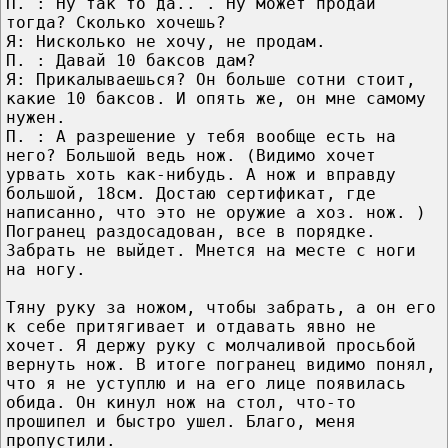
П. : Ну так то да.. . Ну может продай
тогда? Сколько хочешь?
Я: Нисколько не хочу, не продам.
П. : Давай 10 баксов дам?
Я: Прикалываешься? Он больше сотни стоит,
какие 10 баксов. И опять же, он мне самому
нужен.
П. : А разрешение у тебя вообще есть на
него? Большой ведь нож. (Видимо хочет
урвать хоть как-нибудь. А нож и вправду
большой, 18см. Достаю сертификат, где
написанно, что это не оружие а хоз. нож. )
Погранец раздосадован, все в порядке.
Забрать не выйдет. Мнется на месте с ноги
на ногу.
Тяну руку за ножом, чтобы забрать, а он его
к себе притягивает и отдавать явно не
хочет. Я держу руку с молчаливой просьбой
вернуть нож. В итоге погранец видимо понял,
что я не уступлю и на его лице появилась
обида. Он кинул нож на стол, что-то
прошипел и быстро ушел. Благо, меня
пропустили.