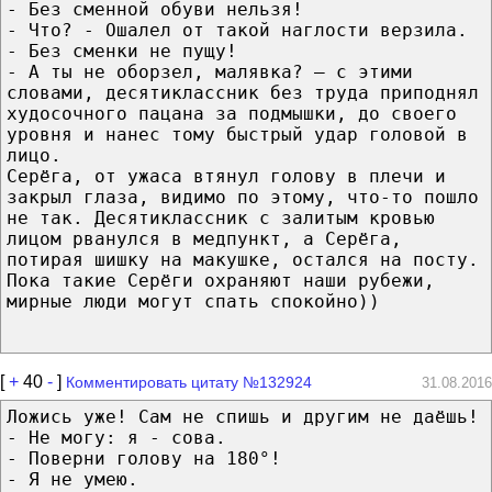
- Без сменной обуви нельзя!
- Что? - Ошалел от такой наглости верзила.
- Без сменки не пущу!
- А ты не оборзел, малявка? – с этими
словами, десятиклассник без труда приподнял
худосочного пацана за подмышки, до своего
уровня и нанес тому быстрый удар головой в
лицо.
Серёга, от ужаса втянул голову в плечи и
закрыл глаза, видимо по этому, что-то пошло
не так. Десятиклассник с залитым кровью
лицом рванулся в медпункт, а Серёга,
потирая шишку на макушке, остался на посту.
Пока такие Серёги охраняют наши рубежи,
мирные люди могут спать спокойно))
[
+
40
-
]
Комментировать цитату №132924
31.08.2016
Ложись уже! Сам не спишь и другим не даёшь!
- Не могу: я - сова.
- Поверни голову на 180°!
- Я не умею.