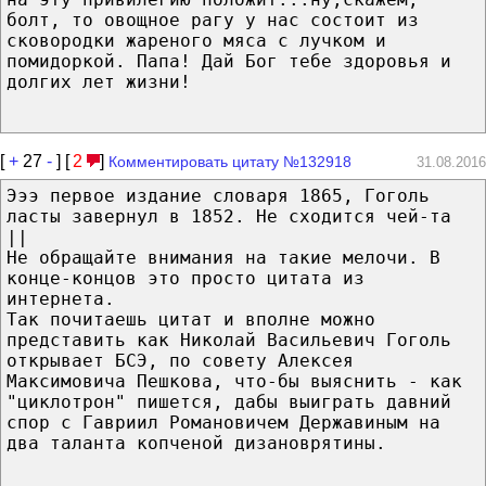
болт, то овощное рагу у нас состоит из
сковородки жареного мяса с лучком и
помидоркой. Папа! Дай Бог тебе здоровья и
долгих лет жизни!
[
+
27
-
] [
2
]
Комментировать цитату №132918
31.08.2016
Эээ первое издание словаря 1865, Гоголь
ласты завернул в 1852. Не сходится чей-та
||
Не обращайте внимания на такие мелочи. В
конце-концов это просто цитата из
интернета.
Так почитаешь цитат и вполне можно
представить как Николай Васильевич Гоголь
открывает БСЭ, по совету Алексея
Максимовича Пешкова, что-бы выяснить - как
"циклотрон" пишется, дабы выиграть давний
спор с Гавриил Романовичем Державиным на
два таланта копченой дизановрятины.