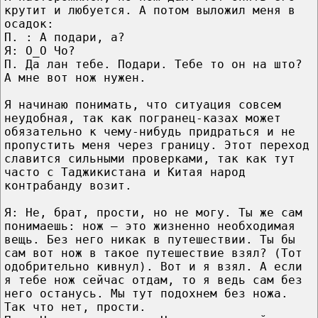
крутит и любуется. А потом выложил меня в
осадок:
П. : А подари, а?
Я: О_О Чо?
П. Да лан тебе. Подари. Тебе то он на што?
А мне вот нож нужен.
Я начинаю понимать, что ситуация совсем
неудобная, так как погранец-казах может
обязательно к чему-нибудь придраться и не
пропустить меня через границу. Этот переход
славится сильными проверками, так как тут
часто с Таджикистана и Китая народ
контрабанду возит.
Я: Не, брат, прости, но не могу. Ты же сам
понимаешь: нож — это жизненно необходимая
вещь. Без него никак в путешествии. Ты бы
сам вот нож в такое путешествие взял? (Тот
одобрительно кивнул). Вот и я взял. А если
я тебе нож сейчас отдам, то я ведь сам без
него останусь. Мы тут подохнем без ножа.
Так что нет, прости.