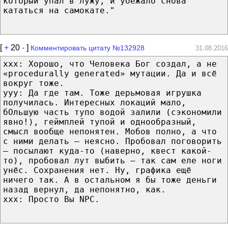
который упал в лужу, и убежало снова
кататься на самокате."
[
+
20
-
]
Комментировать цитату №132928
31.08.2016
xxx: Хорошо, что Человека Бог создал, а не
«procedurally generated» мутации. Да и всё
вокруг тоже.
yyy: Да где там. Тоже дерьмовая игрушка
получилась. Интересных локаций мало,
бОльшую часть тупо водой залили (сэкономили
явно!), геймплей тупой и однообразный,
смысл вообще непонятен. Мобов полно, а что
с ними делать — неясно. Пробовал поговорить
— посылают куда-то (наверно, квест какой-
то), пробовал лут выбить — так сам еле ноги
унёс. Сохранения нет. Ну, графика ещё
ничего так. А в остальном я бы тоже деньги
назад вернул, да непонятно, как.
xxx: Просто Вы NPC.