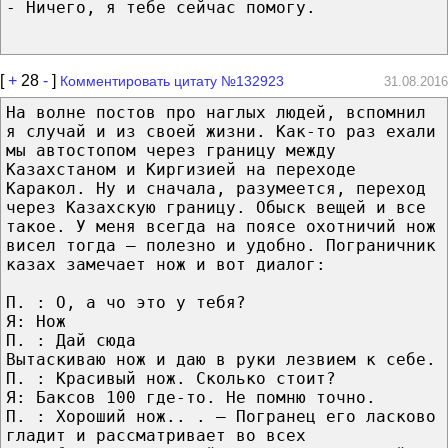
- Ничего, я тебе сейчас помогу.
[
+
28
-
]
Комментировать цитату №132923
31.08.2016
На волне постов про наглых людей, вспомнил
я случай и из своей жизни. Как-то раз ехали
мы автостопом через границу между
Казахстаном и Киргизией на переходе
Каракол. Ну и сначала, разумеется, переход
через Казахскую границу. Обыск вещей и все
такое. У меня всегда на поясе охотничий нож
висел тогда — полезно и удобно. Пограничник
казах замечает нож и вот диалог:
П. : О, а чо это у тебя?
Я: Нож
П. : Дай сюда
Вытаскиваю нож и даю в руки лезвием к себе.
П. : Красивый нож. Сколько стоит?
Я: Баксов 100 где-то. Не помню точно.
П. : Хороший нож.. . — Погранец его ласково
гладит и рассматривает во всех