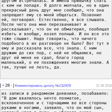
другом встречалась. И имела привычку спать
с кем ни попадя. Я долго молчала, но в один
прекрасный день друг мне сообщил, что она
запрещает ему со мной общаться. Позвонил
ей, поговорил. Естественно, я все слышала.
После чего она мне перезванивает и
рассказывает, что он ее обматерил, пообещал
избить и вообще, козел полный. И он все это
тоже слышит. Надо говорить, что ничего
подобного в их разговоре не было? Вот тут я
ему и рассказала все, что знала. С ним
дружим до сих пор, с ней не общаемся, но
друг ей меня не сдал, благо город
маленький, о ее похождениях многие знали. А
так, лучше не лезть, да.
[
+
28
-
]
Комментировать цитату №132929
31.08.2016
из записи в рандомном дневнике, позабавило:
"В дом ввалилось нечто лохматое,
всклокоченное и с торчащими во все стороны
руками и ногами, заявило, что он мой сын,