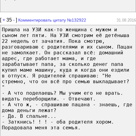
[
+
35
-
]
Комментировать цитату №132922
31.08.2016
Пришла на УЗИ как-то женщина с мужем и
сыном лет пяти. На УЗИ смотрим её детёныша
22 недель от зачатия. Пока смотрю,
разговариваю с родителями и их сыном. Пацан
не замолкает. Он рассказал всё: домашний
адрес, где работает мама, и где
зарабатывает папа, за сколько денег папа
купил маме машину, куда и когда они ездили
в отпуск. Я родителей спрашиваю: "Не
стремно, что он всё про семью выкладывает?
"
- А что поделаешь? Мы учим его не врать.
видать переборщили. - Отвечают.
- А что ж, - спрашиваю пацана - знаешь, где
дома деньги лежат?
- Да. В спальне...
- Заткнись! ! ! - оба родителя хором.
Порадовала меня эта семья.