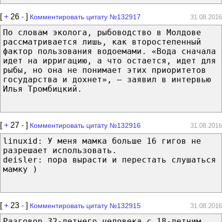
[
+
26
-
]
Комментировать цитату №132917
31.08.2016
По словам эколога, рыбоводство в Молдове
рассматривается лишь, как второстепенный
фактор пользования водоемами. «Вода сначала
идет на ирригацию, а что остается, идет для
рыбы, но она не понимает этих приоритетов
государства и дохнет», — заявил в интервью
Илья Тромбицкий.
[
+
27
-
]
Комментировать цитату №132916
31.08.2016
linuxid: У меня мамка больше 16 гигов не
разрешает использовать.
deisler: пора вырасти и перестать слушаться
мамку )
[
+
23
-
]
Комментировать цитату №132915
31.08.2016
Разговор 32-летнего человека с 18-летним.