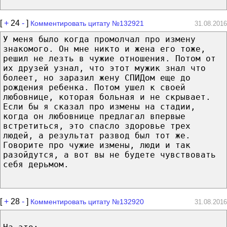
[
+
24
-
]
Комментировать цитату №132921
31.08.2016
У меня было когда промолчал про измену
знакомого. Он мне никто и жена его тоже,
решил не лезть в чужие отношения. Потом от
их друзей узнал, что этот мужик знал что
болеет, но заразил жену СПИДом еще до
рождения ребенка. Потом ушел к своей
любовнице, которая больная и не скрывает.
Если бы я сказал про измены на стадии,
когда он любовнице предлагал впервые
встретиться, это спасло здоровье трех
людей, а результат развод был тот же.
Говорите про чужие измены, люди и так
разойдутся, а вот вы не будете чувствовать
себя дерьмом.
[
+
28
-
]
Комментировать цитату №132920
31.08.2016