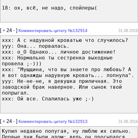
18: ох, всё, не надо, спойлеры(
[
+
24
-
]
Комментировать цитату №132914
31.08.2016
xxx: А с надувной кроватью что случилось?
yyy: Она... порвалась.
xxx: о_O Однако... личное достижение!
xxx: Нормально ты сестренка выходные
провела ;-)))
xxx: "Мущщина, что вы знаете про любовь? А
я вот однажды надувную кровать... лопнула".
yyy: Не-не-не, я девушка приличная. Это
заводской брак наверное. Или сынок твой
попрыгал.
xxx: Ой все. Спалилась уже ;-)
[
+
24
-
]
Комментировать цитату №132913
31.08.2016
Купил недавно попугая, ну люблю их сильно.
Первые дни были адом: ведь он просыпался