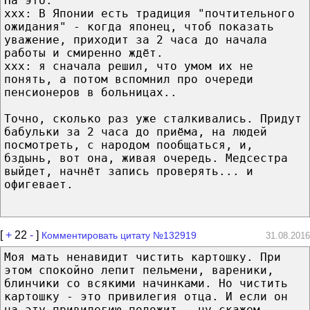
На это:
xxx: В Японии есть традиция "почтительного
ожидания" - когда японец, чтоб показать
уважение, приходит за 2 часа до начала
работы и смиренно ждёт.
xxx: я сначала решил, что умом их не
понять, а потом вспомнил про очереди
пенсионеров в больницах..
Точно, сколько раз уже сталкивались. Придут
бабульки за 2 часа до приёма, на людей
посмотреть, с народом пообщаться, и,
бздынь, вот она, живая очередь. Медсестра
выйдет, начнёт запись проверять... и
офигевает.
[
+
22
-
]
Комментировать цитату №132919
31.08.2016
Моя мать ненавидит чистить картошку. При
этом спокойно лепит пельмени, вареники,
блинчики со всякими начинками. Но чистить
картошку - это привилегия отца. И если он
на эту привилегию положит...ну,скажем,