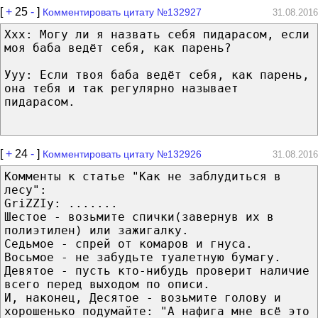
[
+
25
-
]
Комментировать цитату №132927
31.08.2016
Ххх: Могу ли я назвать себя пидарасoм, если
моя баба ведёт себя, как парeнь?
Ууу: Если твоя баба ведёт себя, как парень,
она тебя и так регулярно называет
пидарасом.
[
+
24
-
]
Комментировать цитату №132926
31.08.2016
Комменты к статье "Как не заблудиться в
лесу":
GriZZIу: .......
Шестое - возьмите спички(завернув их в
полиэтилен) или зажигалку.
Седьмое - спрей от комаров и гнуса.
Восьмое - не забудьте туалетную бумагу.
Девятое - пусть кто-нибудь проверит наличие
всего перед выходом по описи.
И, наконец, Десятое - возьмите голову и
хорошенько подумайте: "А нафига мне всё это