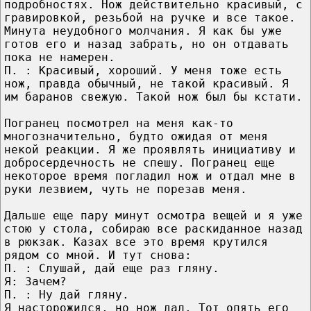
подробностях. Нож действительно красивый, с
гравировкой, резьбой на ручке и все такое.
Минута неудобного молчания. Я как бы уже
готов его и назад забрать, но он отдавать
пока не намерен.
П. : Красивый, хороший. У меня тоже есть
нож, правда обычный, не такой красивый. Я
им баранов свежую. Такой нож был бы кстати.
Погранец посмотрел на меня как-то
многозначительно, будто ожидая от меня
некой реакции. Я же проявлять инициативу и
добросердечность не спешу. Погранец еще
некоторое время погладил нож и отдал мне в
руки лезвием, чуть не порезав меня.
Дальше еще пару минут осмотра вещей и я уже
стою у стола, собираю все раскиданное назад
в рюкзак. Казах все это время крутился
рядом со мной. И тут снова:
П. : Слушай, дай еще раз гляну.
Я: Зачем?
П. : Ну дай гляну.
Я насторожился, но нож дал. Тот опять его