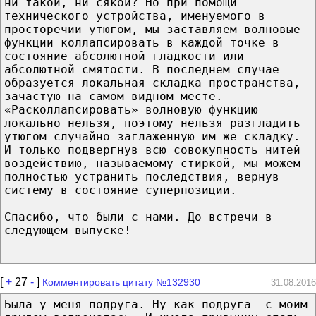
ни такой, ни сякой? Но при помощи
технического устройства, именуемого в
просторечии утюгом, мы заставляем волновые
функции коллапсировать в каждой точке в
состояние абсолютной гладкости или
абсолютной смятости. В последнем случае
образуется локальная складка пространства,
зачастую на самом видном месте.
«Расколлапсировать» волновую функцию
локально нельзя, поэтому нельзя разгладить
утюгом случайно заглаженную им же складку.
И только подвергнув всю совокупность нитей
воздействию, называемому стиркой, мы можем
полностью устранить последствия, вернув
систему в состояние суперпозиции.
Спасибо, что были с нами. До встречи в
следующем выпуске!
[
+
27
-
]
Комментировать цитату №132930
31.08.2016
Была у меня подруга. Ну как подруга- с моим