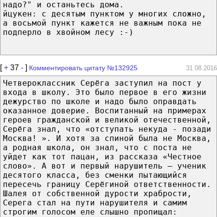
надо?" и останьтесь дома.
йцукен: с десятым пунктом у многих сложно,
а восьмой пункт кажется не важным пока не
подперло в хвойном лесу :-)
[
+
37
-
]
Комментировать цитату №132925
31.08.2016
Четвероклассник Серёга заступил на пост у
входа в школу. Это было первое в его жизни
дежурство по школе и надо было оправдать
оказанное доверие. Воспитанный на примерах
героев гражданской и великой отечественной,
Серёга знал, что «отступать некуда - позади
Москва! ». И хотя за спиной была не Москва,
а родная школа, он знал, что с поста не
уйдет как тот пацан, из рассказа «Честное
слово». А вот и первый нарушитель – ученик
десятого класса, без сменки пытающийся
пересечь границу Серёгиной ответственности.
Шалея от собственной дурости храбрости,
Серега стал на пути нарушителя и самим
строгим голосом еле слышно пропищал: