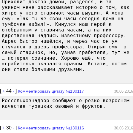
Приходит доктор домой, разделся, и за
ужином жене рассказывает историю о том, как
хитро у него старичок часы выудил. А жена
ему: «Так ты же свои часы сегодня дома на
тумбочке забыл!». Кинулся наш герой к
отобранным у старичка часам, а на них -
дарственная надпись известному профессору.
Адрес быстро нашёлся, и через час он уж
стучался в дверь профессора. Открыл ему тот
самый старичок, но, узнав грабителя, тут же
… потерял сознание. Хорошо ещё, что
«грабитель» оказался врачом. Кстати, потом
они стали большими друзьями.
[
+
44
-
]
Комментировать цитату №130117
30.06.2016
Россельхознадзор сообщает о резко возросшем
качестве турецких овощей и фруктов.
[
+
30
-
]
Комментировать цитату №130116
30.06.2016