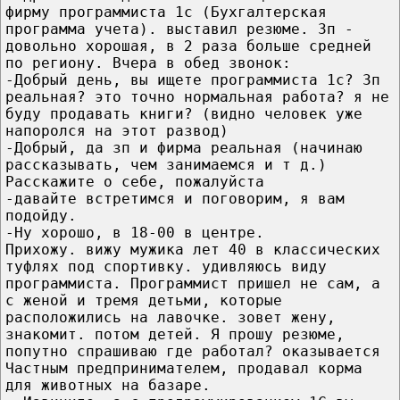
фирму программиста 1с (Бухгалтерская
программа учета). выставил резюме. Зп -
довольно хорошая, в 2 раза больше средней
по региону. Вчера в обед звонок:
-Добрый день, вы ищете программиста 1с? Зп
реальная? это точно нормальная работа? я не
буду продавать книги? (видно человек уже
напоролся на этот развод)
-Добрый, да зп и фирма реальная (начинаю
рассказывать, чем занимаемся и т д.)
Расскажите о себе, пожалуйста
-давайте встретимся и поговорим, я вам
подойду.
-Ну хорошо, в 18-00 в центре.
Прихожу. вижу мужика лет 40 в классических
туфлях под спортивку. удивляюсь виду
программиста. Программист пришел не сам, а
с женой и тремя детьми, которые
расположились на лавочке. зовет жену,
знакомит. потом детей. Я прошу резюме,
попутно спрашиваю где работал? оказывается
Частным предпринимателем, продавал корма
для животных на базаре.