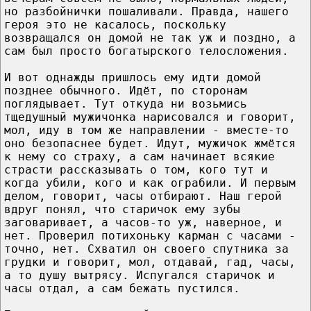
но разбойнички пошаливали. Правда, нашего
героя это не касалось, поскольку
возвращался он домой не так уж и поздно, а
сам был просто богатырского телосложения.
И вот однажды пришлось ему идти домой
позднее обычного. Идёт, по сторонам
поглядывает. Тут откуда ни возьмись
тщедушный мужичонка нарисовался и говорит,
мол, иду в том же направлении - вместе-то
оно безопаснее будет. Идут, мужичок жмётся
к нему со страху, а сам начинает всякие
страсти рассказывать о том, кого тут и
когда убили, кого и как ограбили. И первым
делом, говорит, часы отбирают. Наш герой
вдруг понял, что старичок ему зубы
заговаривает, а часов-то уж, наверное, и
нет. Проверил потихоньку карман с часами -
точно, нет. Схватил он своего спутника за
грудки и говорит, мол, отдавай, гад, часы,
а то душу вытрясу. Испугался старичок и
часы отдал, а сам бежать пустился.