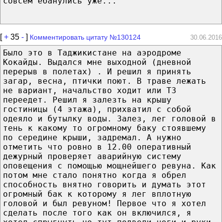
совсем ебанулись уже...
[
+
35
-
]
Комментировать цитату №130124
30.06.2016
Было это в Таджикистане на аэродроме
Кокайды. Выдался мне выходной (дневной
перерыв в полетах) . И решил я принять
загар, весна, птички поют. В траве лежать
не вариант, начальство ходит или ТЗ
переедет. Решил я залезть на крышу
гостиницы (4 этажа), прихватил с собой
одеяло и бутылку воды. Залез, лег головой в
тень к какому то огромному баку стоявшему
по середине крыши, задремал. А нужно
отметить что ровно в 12.00 оперативный
дежурный проверяет аварийную систему
оповещения с помощью мощнейшего ревуна. Как
потом мне стало понятно когда я обрел
способность внятно говорить и думать этот
огромный бак к которому я лег вплотную
головой и был ревуном! Первое что я хотел
сделать после того как он включился, я