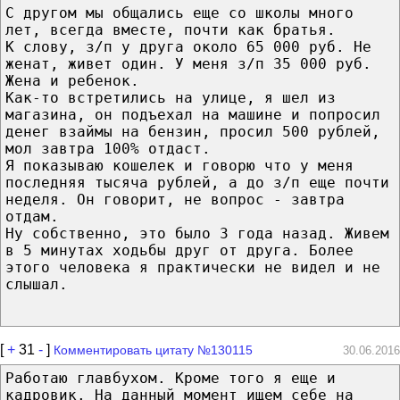
С другом мы общались еще со школы много
лет, всегда вместе, почти как братья.
К слову, з/п у друга около 65 000 руб. Не
женат, живет один. У меня з/п 35 000 руб.
Жена и ребенок.
Как-то встретились на улице, я шел из
магазина, он подъехал на машине и попросил
денег взаймы на бензин, просил 500 рублей,
мол завтра 100% отдаст.
Я показываю кошелек и говорю что у меня
последняя тысяча рублей, а до з/п еще почти
неделя. Он говорит, не вопрос - завтра
отдам.
Ну собственно, это было 3 года назад. Живем
в 5 минутах ходьбы друг от друга. Более
этого человека я практически не видел и не
слышал.
[
+
31
-
]
Комментировать цитату №130115
30.06.2016
Работаю главбухом. Кроме того я еще и
кадровик. На данный момент ищем себе на