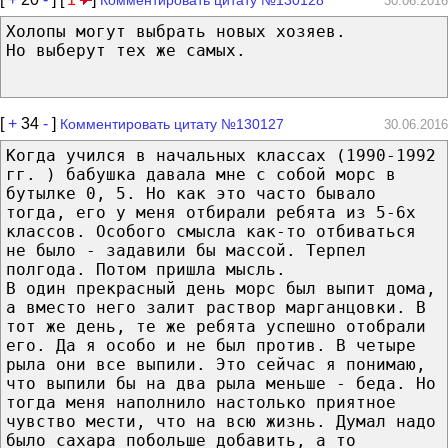
30.06.2016
Холопы могут выбрать новых хозяев.
Но выберут тех же самых.
[
+
34
-
]
Комментировать цитату №130127
30.06.2016
Когда учился в начальных классах (1990-1992
гг. ) бабушка давала мне с собой морс в
бутылке 0, 5. Но как это часто бывало
тогда, его у меня отбирали ребята из 5-6х
классов. Особого смысла как-то отбиваться
не было - задавили бы массой. Терпел
полгода. Потом пришла мысль.
В один прекрасный день морс был выпит дома,
а вместо него залит раствор марганцовки. В
тот же день, те же ребята успешно отобрали
его. Да я особо и не был против. В четыре
рыла они все выпили. Это сейчас я понимаю,
что выпили бы на два рыла меньше - беда. Но
тогда меня наполнило настолько приятное
чувство мести, что на всю жизнь. Думал надо
было сахара побольше добавить, а то