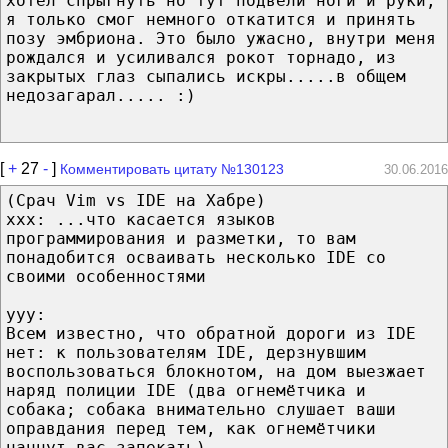
хотел спрыгнуть но тут подвели ноги и руки,
я только смог немного откатится и принять
позу эмбриона. Это было ужасно, внутри меня
рождался и усиливался рокот торнадо, из
закрытых глаз сыпались искры.....в общем
недозагарал..... :)
[
+
27
-
]
Комментировать цитату №130123
30.06.2016
(Срач Vim vs IDE на Хабре)
xxx: ...что касается языков
программирования и разметки, то вам
понадобится осваивать несколько IDE со
своими особенностями
yyy:
Всем известно, что обратной дороги из IDE
нет: к пользователям IDE, дерзнувшим
воспользоваться блокнотом, на дом выезжает
наряд полиции IDE (два огнемётчика и
собака; собака внимательно слушает ваши
оправдания перед тем, как огнемётчики
начнут вас запекать).