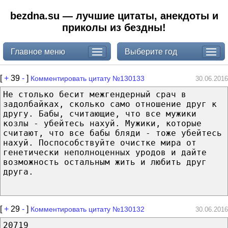
bezdna.su — лучшие цитаты, анекдоты и
приколы из бездны!
Главное меню
Выберите год
[
+
39
-
]
Комментировать цитату №130133
30.06.2016
Не столько бесит межгендерный срач в
задолбайках, сколько само отношение друг к
другу. Бабы, считающие, что все мужики
козлы - убейтесь нахуй. Мужики, которые
считают, что все бабы бляди - тоже убейтесь
нахуй. Поспособствуйте очистке мира от
генетически неполноценных уродов и дайте
возможность остальным жить и любить друг
друга.
[
+
29
-
]
Комментировать цитату №130132
30.06.2016
20719