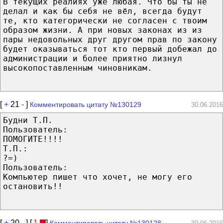
В текущих реалиях уже любая. Что бы ты не
делал и как бы себя не вёл, всегда будут
те, кто категорически не согласен с твоим
образом жизни. А при новых законах из из
пары недовольных друг другом прав по закону
будет оказываться тот кто первый добежал до
администрации и более приятно лизнул
высокопоставленным чиновникам.
[
+
21
-
]
Комментировать цитату №130129
30.06.2016
Будни Т.П.
Пользователь:
ПОМОГИТЕ!!!!
Т.П.:
?=)
Пользователь:
Компьютер пишет что хочет, не могу его
остановить!!
[
+
20
-
] [
1
]
Комментировать цитату №130128