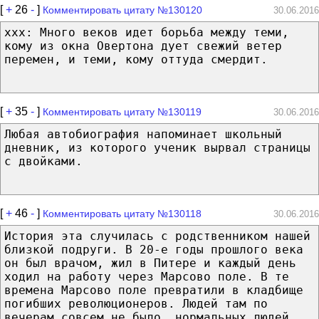
[
+
26
-
]
Комментировать цитату №130120
30.06.2016
xхx: Много веков идет борьба между теми,
кому из окна Овертона дует свежий ветер
перемен, и теми, кому оттуда смердит.
[
+
35
-
]
Комментировать цитату №130119
30.06.2016
Любая автобиография напоминает школьный
дневник, из которого ученик вырвал страницы
с двойками.
[
+
46
-
]
Комментировать цитату №130118
30.06.2016
История эта случилась с родственником нашей
близкой подруги. В 20-е годы прошлого века
он был врачом, жил в Питере и каждый день
ходил на работу через Марсово поле. В те
времена Марсово поле превратили в кладбище
погибших революционеров. Людей там по
вечерам совсем не было, нормальных людей,