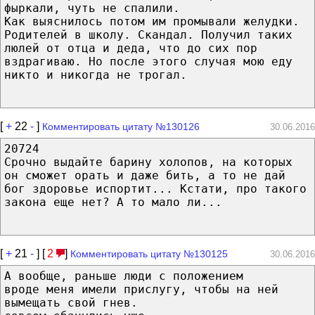
фыркали, чуть не спалили.
Как выяснилось потом им промывали желудки.
Родителей в школу. Скандал. Получил таких
люлей от отца и деда, что до сих пор
вздрагиваю. Но после этого случая мою еду
никто и никогда не трогал.
[
+
22
-
]
Комментировать цитату №130126
30.06.2016
20724
Срочно выдайте барину холопов, на которых
он сможет орать и даже бить, а то не дай
бог здоровье испортит... Кстати, про такого
закона еще нет? А то мало ли...
[
+
21
-
] [
2
]
Комментировать цитату №130125
30.06.2016
А вообще, раньше люди с положением
вроде меня имели прислугу, чтобы на ней
вымещать свой гнев.