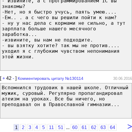
- Извините, а с программированием 1С вы
знакомы?
-Нет, но я быстро учусь, паять умею....
-Ем.. . а с чего вы решили пойти к нам?
- ну у нас дела с кормами не сильно, а тут
зарплата больше нашего месячного
заработка...
-извините, вы нам не подходите.
- вы взятку хотите? так мы не против....
уходил я с глубоким чувством непонимания
этой жизни.
[
+
42
-
]
Комментировать цитату №130114
30.06.2016
Вспомнился трудовик в нашей школе. Отличный
мужик, суровый. Регулярно пропагандировал
атеизм на уроках. Все бы ничего, но
преподавал он в Православной гимназии...
>
...
1
2
3
4
5
11
51
60
61
62
63
64