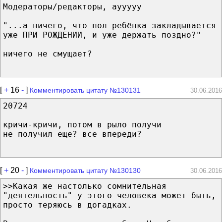
Модераторы/редакторы, аууууу
"...а ничего, что пол ребёнка закладывается
уже ПРИ РОЖДЕНИИ, и уже держать поздно?"
ничего не смущает?
[
+
16
-
]
Комментировать цитату №130131
30.06.2016
20724
кричи-кричи, потом в рыло получи
не получил еще? все впереди?
[
+
20
-
]
Комментировать цитату №130130
30.06.2016
>>Какая же настолько сомнительная
"деятельность" у этого человека может быть,
просто теряюсь в догадках.