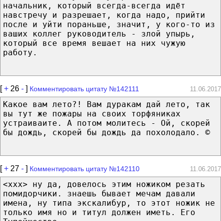
начальник, который всегда-всегда идёт
навстречу и разрешает, когда надо, прийти
после и уйти пораньше, значит, у кого-то из
ваших коллег руководитель - злой упырь,
который все время вешает на них чужую
работу.
[
+
26
-
]
Комментировать цитату №142111
11.06.2017
Какое вам лето?! Вам дуракам дай лето, так
вы тут же пожары на своих торфяниках
устраиваите. А потом молитесь - Ой, скорей
бы дождь, скорей бы дождь да похолодало. ©
[
+
27
-
]
Комментировать цитату №142110
11.06.2017
<xxx> ну да, довелось этим ножиком резать
помидорчики. знаешь бывает мечам давали
имена, ну типа экскалибур, то этот ножик не
только имя но и титул должен иметь. Его