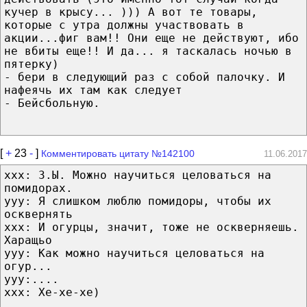
кучер в крысу... ))) А вот те товары,
которые с утра должны участвовать в
акции...фиг вам!! Они еще не действуют, ибо
не вбиты еще!! И да... я таскалась ночью в
пятерку)
- бери в следующий раз с собой палочку. И
нафеячь их там как следует
- Бейсбольную.
[
+
23
-
]
Комментировать цитату №142100
11.06.2017
xxx: З.Ы. Можно научиться целоваться на
помидорах.
ууу: Я слишком люблю помидоры, чтобы их
осквернять
ххх: И огурцы, значит, тоже не оскверняешь.
Харащьо
ууу: Как можно научиться целоваться на
огур...
ууу:....
ххх: Хе-хе-хе)