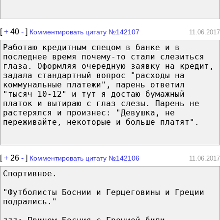
[
+
40
-
]
Комментировать цитату №142107
11.06.2017
Работаю кредитным спецом в банке и в
последнее время почему-то стали слезиться
глаза. Оформляя очередную заявку на кредит,
задала стандартный вопрос "расходы на
коммунальные платежи", парень ответил
"тысяч 10-12" и тут я достаю бумажный
платок и вытираю с глаз слезы. Парень не
растерялся и произнес: "Девушка, не
переживайте, некоторые и больше платят".
[
+
26
-
]
Комментировать цитату №142106
11.06.2017
Спортивное.
"Футболисты Боснии и Герцеговины и Греции
подрались."