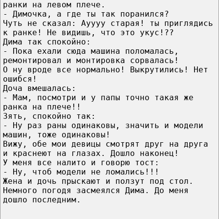
ранки на левом плече.
- Димочка, а где ты так поранился?
Чуть не сказал: Ауууу старая! ты приглядись
к ранке! Не видишь, что это укус!??
Дима так спокойно:
- Пока ехали сюда машина поломалась,
ремонтировал и монтировка сорвалась!
О ну вроде все нормально! Выкрутились! Нет
ошибся!
Доча вмешалась:
- Мам, посмотри и у папы точно такая же
ранка на плече!!
Зять, спокойно так:
- Ну раз раны одинаковы, значить и модели
машин, тоже одинаковы!
Вижу, обе мои девицы смотрят друг на друга
и краснеют на глазах. Дошло наконец!
У меня все налито и говорю тост:
- Ну, чтоб модели не ломались!!!
Жена и дочь прыскают и ползут под стол.
Немного погодя засмеялся Дима. До меня
дошло последним.