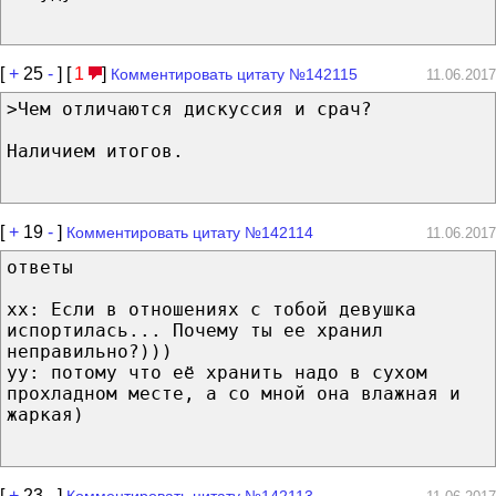
[
+
25
-
] [
1
]
Комментировать цитату №142115
11.06.2017
>Чем отличаются дискуссия и срач?
Наличием итогов.
[
+
19
-
]
Комментировать цитату №142114
11.06.2017
ответы
хх: Если в отношениях с тобой девушка
испортилась... Почему ты ее хранил
неправильно?)))
уу: потому что её хранить надо в сухом
прохладном месте, а со мной она влажная и
жаркая)
[
+
23
-
]
Комментировать цитату №142113