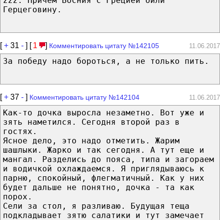
zzz: Причем Босния с Грецией били
Герцеговину.
[
+
31
-
] [
1
]
Комментировать цитату №142105
11.06.2017
За победу надо бороться, а не только пить.
[
+
37
-
]
Комментировать цитату №142104
11.06.2017
Как-то дочка выросла незаметно. Вот уже и
зять наметился. Сегодня второй раз в
гостях.
Ясное дело, это надо отметить. Жарим
шашлыки. Жарко и так сегодня. А тут еще и
мангал. Разделись до пояса, типа и загораем
и водичкой охлаждаемся. Я приглядываюсь к
парню, спокойный, флегматичный. Как у них
будет дальше не понятно, дочка - та как
порох.
Сели за стол, я разливаю. Будущая теща
подкладывает зятю салатики и тут замечает