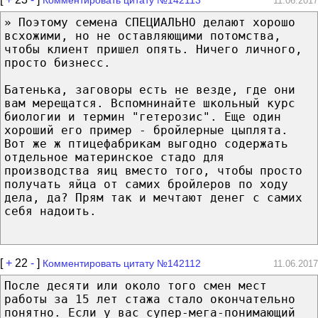
11.06.2017
» Поэтому семена СПЕЦИАЛЬНО делают хорошо
всхожими, но не оставляющими потомства,
чтобы клиент пришел опять. Ничего личного,
просто бизнесс.
Батенька, заговоры есть не везде, где они
вам мерещатся. Вспомнинайте школьный курс
биологии и термин "гетерозис". Еще один
хороший его пример - бройлерные цыплята.
Вот же ж птицефабрикам выгодно содержать
отдельное материнское стадо для
производства яиц вместо того, чтобы просто
получать яйца от самих бройлеров по ходу
дела, да? Прям так и мечтают денег с самих
себя надоить.
[
+
22
-
]
Комментировать цитату №142112
11.06.2017
После десяти или около того смен мест
работы за 15 лет стажа стало окончательно
понятно. Если у вас супер-мега-понимающий