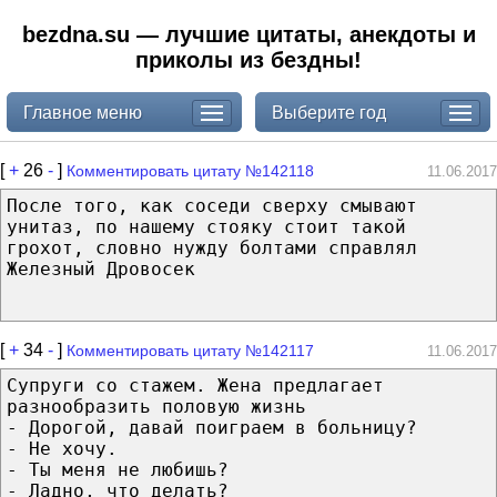
bezdna.su — лучшие цитаты, анекдоты и
приколы из бездны!
Главное меню
Выберите год
[
+
26
-
]
Комментировать цитату №142118
11.06.2017
После того, как соседи сверху смывают
унитаз, по нашему стояку стоит такой
грохот, словно нужду болтами справлял
Железный Дровосек
[
+
34
-
]
Комментировать цитату №142117
11.06.2017
Супруги со стажем. Жена предлагает
разнообразить половую жизнь
- Дорогой, давай поиграем в больницу?
- Не хочу.
- Ты меня не любишь?
- Ладно, что делать?