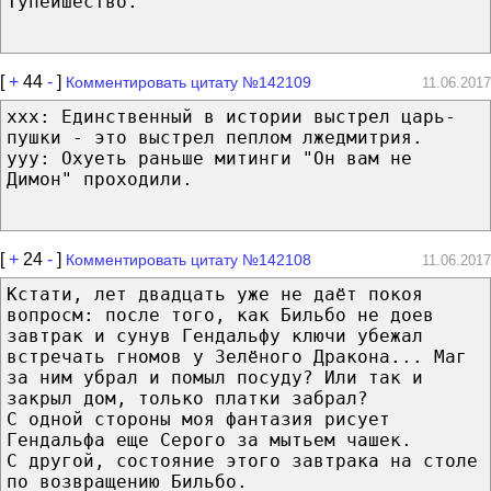
Тупейшество.
[
+
44
-
]
Комментировать цитату №142109
11.06.2017
xxx: Единственный в истории выстрел царь-
пушки - это выстрел пеплом лжедмитрия.
yyy: Охуеть раньше митинги "Он вам не
Димон" проходили.
[
+
24
-
]
Комментировать цитату №142108
11.06.2017
Кстати, лет двадцать уже не даёт покоя
вопросм: после того, как Бильбо не доев
завтрак и сунув Гендальфу ключи убежал
встречать гномов у Зелёного Дракона... Маг
за ним убрал и помыл посуду? Или так и
закрыл дом, только платки забрал?
С одной стороны моя фантазия рисует
Гендальфа еще Серого за мытьем чашек.
С другой, состояние этого завтрака на столе
по возвращению Бильбо.