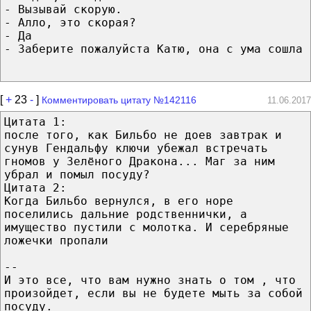
- Вызывай скорую.
- Алло, это скорая?
- Да
- Заберите пожалуйста Катю, она с ума сошла
[
+
23
-
]
Комментировать цитату №142116
11.06.2017
Цитата 1:
после того, как Бильбо не доев завтрак и
сунув Гендальфу ключи убежал встречать
гномов у Зелёного Дракона... Маг за ним
убрал и помыл посуду?
Цитата 2:
Когда Бильбо вернулся, в его норе
поселились дальние родственнички, а
имущество пустили с молотка. И серебряные
ложечки пропали
--
И это все, что вам нужно знать о том , что
произойдет, если вы не будете мыть за собой
посуду.