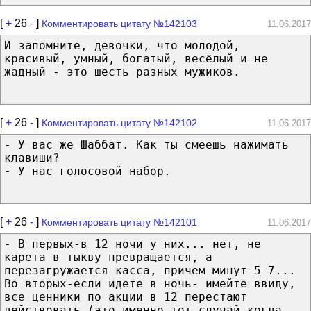
[
+
26
-
]
Комментировать цитату №142103
11.06.2017
И запомните, девочки, что молодой,
красивый, умный, богатый, весёлый и не
жадный - это шесть разных мужиков.
[
+
26
-
]
Комментировать цитату №142102
11.06.2017
- У вас же Шаббат. Как ты смеешь нажимать
клавиши?
- У нас голосовой набор.
[
+
26
-
]
Комментировать цитату №142101
11.06.2017
- В первых-в 12 ночи у них... нет, не
карета в тыкву превращается, а
перезагружается касса, причем минут 5-7...
Во вторых-если идете в ночь- имейте ввиду,
все ценники по акции в 12 перестают
действовать (это именно тот случай когда