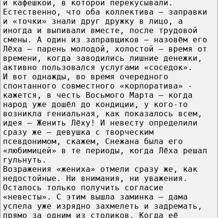
и кафешкой, в которой перекусывали.
Естественно, что оба коллектива – заправки
и «точки» знали друг дружку в лицо, а
иногда и выпивали вместе, после трудовой
смены. А один из заправщиков – назовём его
Лёха – парень молодой, холостой – время от
времени, когда заводились лишние денежки,
активно пользовался услугами «соседок».
И вот однажды, во время очередного
спонтанного совместного «корпоратива» -
кажется, в честь Восьмого Марта – когда
народ уже дошёл до кондиции, у кого-то
возникла гениальная, как показалось всем,
идея – Женить Лёху! И невесту определили
сразу же – девушка с творческим
псевдонимом, скажем, Снежана была его
«любимицей» в те периоды, когда Лёха решал
гульнуть.
Возражения «жениха» отмели сразу же, как
недостойные. Ни внимания, ни уважения.
Осталось только получить согласие
«невесты». С этим вышла заминка – дама
успела уже изрядно захмелеть и задремать,
прямо за одним из столиков. Когда её