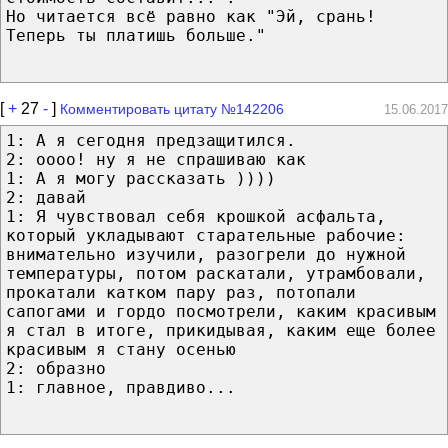
Но читается всё равно как "Эй, срань!
Теперь ты платишь больше."
[
+
27
-
]
Комментировать цитату №142206
15.06.2017
1: А я сегодня предзащитился.
2: оооо! ну я не спрашиваю как
1: А я могу рассказать ))))
2: давай
1: Я чувствовал себя крошкой асфальта,
который укладывают старательные рабочие:
внимательно изучили, разогрели до нужной
температуры, потом раскатали, утрамбовали,
прокатали катком пару раз, потопали
сапогами и гордо посмотрели, каким красивым
я стал в итоге, прикидывая, каким еще более
красивым я стану осенью
2: образно
1: главное, правдиво...