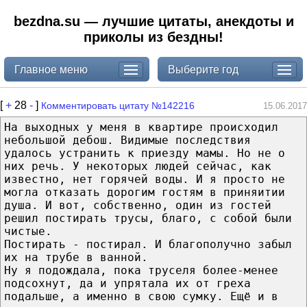
bezdna.su — лучшие цитаты, анекдоты и
приколы из бездны!
Главное меню
Выберите год
[
+
28
-
]
Комментировать цитату №142216
15.06.2017
На выходных у меня в квартире происходил
небольшой дебош. Видимые последствия
удалось устранить к приезду мамы. Но не о
них речь. У некоторых людей сейчас, как
известно, нет горячей воды. И я просто не
могла отказать дорогим гостям в приняитии
душа. И вот, собственно, один из гостей
решил постирать трусы, благо, с собой были
чистые.
Постирать - постирал. И благополучно забыл
их на трубе в ванной.
Ну я подождала, пока труселя более-менее
подсохнут, да и упрятала их от греха
подальше, а именно в свою сумку. Ещё и в