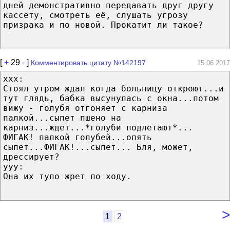
дней демонстративно передавать друг другу
кассету, смотреть её, слушать угрозу
призрака и по новой. Прокатит ли такое?
[
+
29
-
]
Комментировать цитату №142197
15.06.2017
ххх:
Стоял утром ждал когда больницу откроют...и
тут глядь, бабка высунулась с окна...потом
вижу - голубя отгоняет с карниза
палкой...сыпет пшено на
карниз...ждет...*голуби подлетают*...
ФИГАК! палкой голубей...опять
сыпет...ФИГАК!...сыпет... Бля, может,
дрессирует?
ууу:
Она их тупо жрет по ходу.
>
1
2