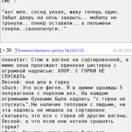
смс :
"вот мля. сосед уехал, живу теперь один.
Забыл дверь на ночь закрыть.. мобилу не
тронули.. плеер оставили.. а пельмени
сперли..свооолачуги.."
[
+
30
-
]
Комментировать цитату №142214
15.06.2017
noavatar: Стою в вагоне на сортировочной, а
мимо окна проезжает одинокая цистерна с
огромной надписью: ХЛОР. С ГОРКИ НЕ
СПУСКАТЬ
Лесной: она шла в горку
sDuck: Это все фигня. Я в армии однажды 5
полувагонов с порохом вез. На каждом
огромными буквами была надпись "с горки не
спускать".Ни наличие теплушки с людьми, ни
эта надпись не мешала на сортировке
скатывать это все с горки об другие вагоны.
Лесной: а что если они хотели сравнять
горки?