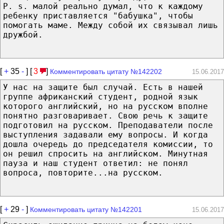
P. s. малой реально думал, что к каждому
ребенку приставляется "бабушка", чтобы
помогать маме. Между собой их связывал лишь
дружбой.
[
+
35
-
] [
3
]
Комментировать цитату №142202
15.06.2017
У нас на защите был случай. Есть в нашей
группе африканский студент, родной язык
которого английский, но на русском вполне
понятно разговаривает. Свою речь к защите
подготовил на русском. Преподаватели после
выступления задавали ему вопросы. И когда
дошла очередь до председателя комиссии, то
он решил спросить на английском. Минутная
пауза и наш студент ответил: не понял
вопроса, повторите...на русском.
[
+
29
-
]
Комментировать цитату №142201
15.06.2017