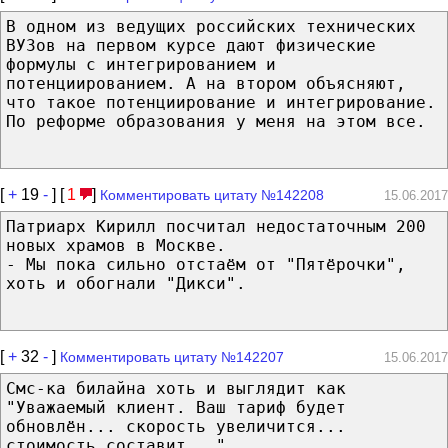
В одном из ведущих российских технических
ВУЗов на первом курсе дают физические
формулы с интегрированием и
потенциированием. А на втором объясняют,
что такое потенциирование и интегрирование.
По реформе образования у меня на этом все.
[
+
19
-
] [
1
]
Комментировать цитату №142208
15.06.2017
Патриарх Кирилл посчитал недостаточным 200
новых храмов в Москве.
- Мы пока сильно отстаём от "Пятёрочки",
хоть и обогнали "Дикси".
[
+
32
-
]
Комментировать цитату №142207
15.06.2017
Смс-ка билайна хоть и выглядит как
"Уважаемый клиент. Ваш тариф будет
обновлён... скорость увеличится...
стоимость составит...".