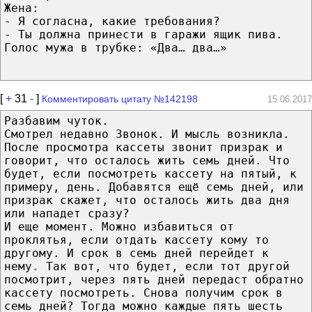
Жена:
- Я согласна, какие требования?
- Ты должна принести в гаражи ящик пива.
Голос мужа в трубке: «Два… два…»
[
+
31
-
]
Комментировать цитату №142198
15.06.2017
Разбавим чуток.
Смотрел недавно Звонок. И мысль возникла.
После просмотра кассеты звонит призрак и
говорит, что осталось жить семь дней. Что
будет, если посмотреть кассету на пятый, к
примеру, день. Добавятся ещё семь дней, или
призрак скажет, что осталось жить два дня
или нападет сразу?
И еще момент. Можно избавиться от
проклятья, если отдать кассету кому то
другому. И срок в семь дней перейдет к
нему. Так вот, что будет, если тот другой
посмотрит, через пять дней передаст обратно
кассету посмотреть. Снова получим срок в
семь дней? Тогда можно каждые пять шесть