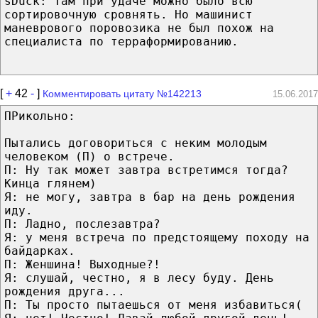
sDuck: Там при удаче можно было всю
сортировочную сровнять. Но машинист
маневрового поровозика не был похож на
специалиста по терраформированию.
[
+
42
-
]
Комментировать цитату №142213
15.06.2017
ПРикольно:
Пытались договориться с неким молодым
человеком (П) о встрече.
П: Ну так может завтра встретимся тогда?
Кинца глянем)
Я: не могу, завтра в бар на день рождения
иду.
П: Ладно, послезавтра?
Я: у меня встреча по предстоящему походу на
байдарках.
П: Женшина! Выходные?!
Я: слушай, честно, я в лесу буду. День
рождения друга...
П: Ты просто пытаешься от меня избавиться(