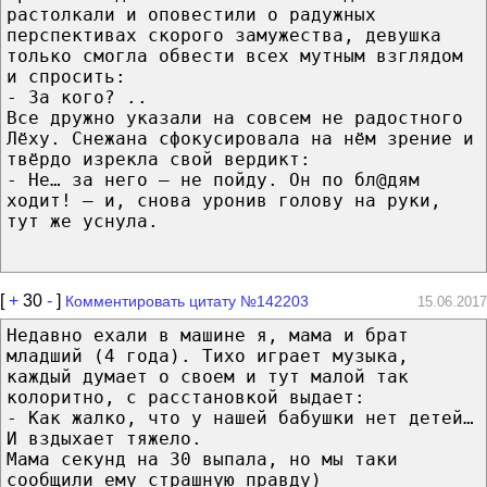
растолкали и оповестили о радужных
перспективах скорого замужества, девушка
только смогла обвести всех мутным взглядом
и спросить:
- За кого? ..
Все дружно указали на совсем не радостного
Лёху. Снежана сфокусировала на нём зрение и
твёрдо изрекла свой вердикт:
- Не… за него – не пойду. Он по бл@дям
ходит! – и, снова уронив голову на руки,
тут же уснула.
[
+
30
-
]
Комментировать цитату №142203
15.06.2017
Недавно ехали в машине я, мама и брат
младший (4 года). Тихо играет музыка,
каждый думает о своем и тут малой так
колоритно, с расстановкой выдает:
- Как жалко, что у нашей бабушки нет детей…
И вздыхает тяжело.
Мама секунд на 30 выпала, но мы таки
сообщили ему страшную правду)