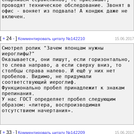
проводят техническое обследование. Звонят в
офис - воняет из подвала! А кондюк даже не
включен.
[
+
24
-
]
Комментировать цитату №142210
15.06.2017
Смотрел ролик "Зачем японцам нужны
иероглифы?"
Оказывается, они пишут, если горизонтально,
то слева направо, а если сверху вниз, то
столбцы справа налево. И ещё у них нет
пробелов. Видимо, не придумали
соответствующий иероглиф.
Функционально пробел принадлежит к знакам
препинания.
У нас ГОСТ определяет пробел следующим
образом: «литера, воспроизводимая
отсутствием начертания».
[
+
33
-
]
Комментировать цитату №142209
15.06.2017