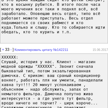
кто в косынку рубится. В итоге после часа
моего мучения все таки я поднял всё, всё
заработало. Оповещаю весь отдел, типо всё
работает можете приступать. Весь отдел
поднимается со своих рабмест и кто
куда.Только и слышу. Кто то собирается идти
обедать, кто то курить и т.п.
[
+
33
-
]
Комментировать цитату №142211
15.06.2017
ХХХХХХ:
Слушай, история у нас. Клиент - магазин
модной одежды "ХХХХХХ". Звонит сначала
быковатый тип, потом экзальтированная
дамочка. С криком: ваш сраный кондиционер
воняет, работать пля ни умеити, панаделали
хавна тут!!! 20 минут успокаиваем ,
объясняем - надо обслужить, запах от
немытого фильтра. Дамочка попутно живо
интересуется - а где унего тут фильтр,
вроде ничего не торчит? - цирк короче...
Снаряжаем сервисников, те приезжают,