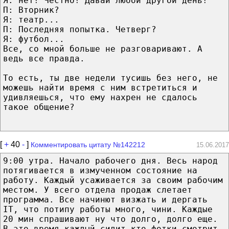
Я: нет! Честно! Давай любой другой день!
П: Вторник?
Я: театр...
П: Последняя попытка. Четверг?
Я: футбол...
Все, со мной больше не разговаривают. А
ведь все правда.
То есть, ты две недели тусишь без него, не
можешь найти время с ним встретиться и
удивляешься, что ему нахрен не сдалось
такое общение?
[
+
40
-
]
Комментировать цитату №142212
15.06.2017
9:00 утра. Начало рабочего дня. Весь народ
потягивается в измученном состояние на
работу. Каждый усаживается за своим рабочим
местом. У всего отдела продаж слетает
программа. Все начинют визжать и дергать
IT, что потипу работы много, чини. Каждые
20 мин спрашивают ну что долго, долго еще.
В это время каждый сидит кто фотки смотрит,