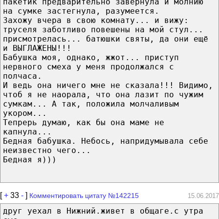
пакетик предварительно завернула и молнию
на сумке застегнула, разумеется.
Захожу вчера в свою комнату... и вижу:
труселя заботливо повешены на мой стул...
присмотрелась... батюшки святы, да они ещё
и ВЫГЛАЖЕНЫ!!!
Бабушка моя, однако, жжот... приступ
нервного смеха у меня продолжался с
полчаса.
И ведь она ничего мне не сказала!!! Видимо,
чтоб я не наорала, что она лазит по чужим
сумкам... А так, положила молчаливым
укором...
Тепрерь думаю, как бы она маме не
капнула...
Бедная бабушка. Небось, напридумывала себе
неизвестно чего...
Бедная я)))
[
+
33
-
]
Комментировать цитату №142215
15.06.2017
друг уехал в Нижний.живет в общаге.с утра