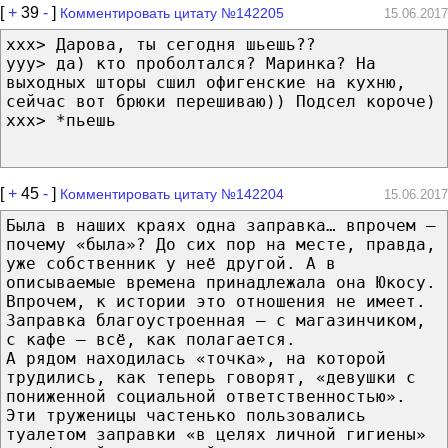
[
+
39
-
]
Комментировать цитату №142205
15.06.2017
xxx> Дарова, ты сегодня шьешь??
yyy> да) кто проболтался? Маринка? На
выходных шторы сшил офигенские на кухню,
сейчас вот брюки перешиваю)) Подсел короче)
xxx> *пьешь
[
+
45
-
]
Комментировать цитату №142204
15.06.2017
Была в наших краях одна заправка… впрочем –
почему «была»? До сих пор на месте, правда,
уже собственник у неё другой. А в
описываемые времена принадлежала она Юкосу.
Впрочем, к истории это отношения не имеет.
Заправка благоустроенная – с магазинчиком,
с кафе – всё, как полагается.
А рядом находилась «точка», на которой
трудились, как теперь говорят, «девушки с
пониженной социальной ответственностью».
Эти труженицы частенько пользовались
туалетом заправки «в целях личной гигиены»