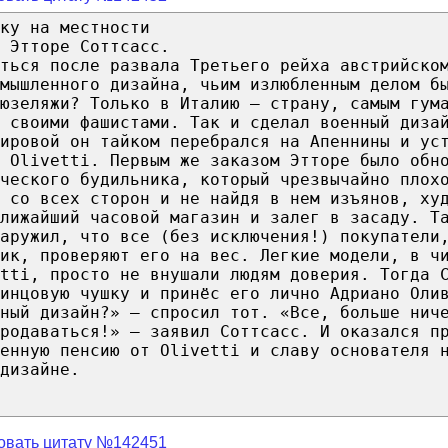
ку на местности
 Этторе Соттсасс.
аться после развала Третьего рейха австрийско
омышленного дизайна, чьим излюбленным делом б
фюзеляжи? Только в Италию — страну, самым гум
 своими фашистами. Так и сделал военный диза
ировой он тайком перебрался на Апеннины и ус
 Olivetti. Первым же заказом Этторе было обн
ического будильника, который чрезвычайно плох
 со всех сторон и не найдя в нем изъянов, ху
лижайший часовой магазин и залег в засаду. Т
аружил, что все (без исключения!) покупатели
ик, проверяют его на вес. Легкие модели, в ч
tti, просто не внушали людям доверия. Тогда 
инцовую чушку и принёс его лично Адриано Оли
ный дизайн?» — спросил тот. «Все, больше нич
родаваться!» — заявил Соттсасс. И оказался п
енную пенсию от Olivetti и славу основателя 
дизайне.
овать цитату №142451