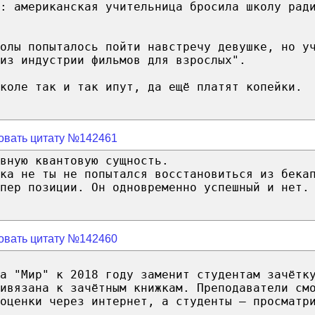
: американская учительница бросила школу рад
колы попыталось пойти навстречу девушке, но у
из индустрии фильмов для взрослых".
коле так и так ипут, да ещё платят копейки.
овать цитату №142461
вную квантовую сущность.
ка не ты не попытался восстановиться из бека
пер позиции. Он одновременно успешный и нет.
овать цитату №142460
а "Мир" к 2018 году заменит студентам зачётк
ивязана к зачётным книжкам. Преподаватели см
оценки через интернет, а студенты – просматр