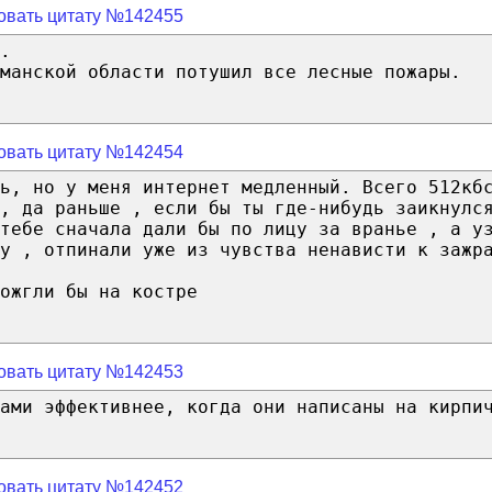
овать цитату №142455
.
манской области потушил все лесные пожары.
овать цитату №142454
ь, но у меня интернет медленный. Всего 512кб
, да раньше , если бы ты где-нибудь заикнулс
тебе сначала дали бы по лицу за вранье , а у
у , отпинали уже из чувства ненависти к зажр
ожгли бы на костре
овать цитату №142453
ами эффективнее, когда они написаны на кирпи
овать цитату №142452