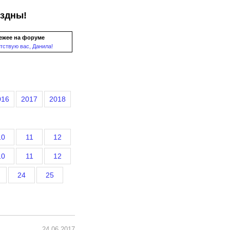
ездны!
ежее на форуме
тствую вас, Данила!
016
2017
2018
10
11
12
10
11
12
24
25
24.06.2017