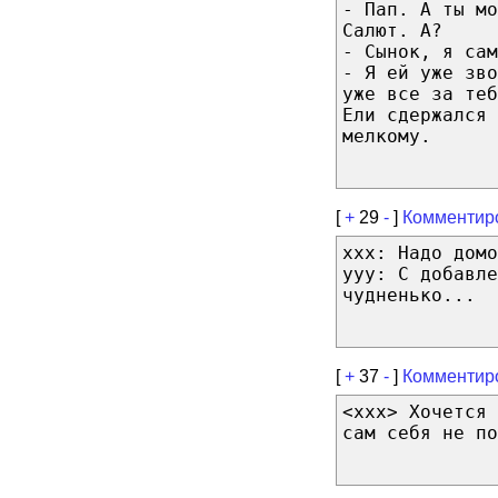
- Пап. А ты мо
Салют. А?
- Сынок, я сам
- Я ей уже зво
уже все за теб
Ели сдержался
мелкому.
[
+
29
-
]
Комментир
xxx: Надо домо
yyy: С добавле
чудненько...
[
+
37
-
]
Комментир
<xxx> Хочется 
сам себя не по