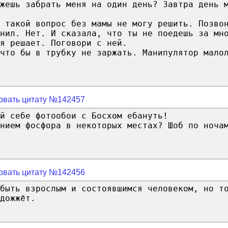
жешь забрать меня на один день? Завтра день 
 такой вопрос без мамы не могу решить. Позво
нил. Нет. И сказала, что ты не поедешь за мн
я решает. Поговори с ней.
 что бы в трубку не заржать. Манипулятор мало
овать цитату №142457
й себе фотообои с Босхом ебануть!
нием фосфора в некоторых местах? Шоб по ноча
овать цитату №142456
быть взрослым и состоявшимся человеком, но т
дожжёт.