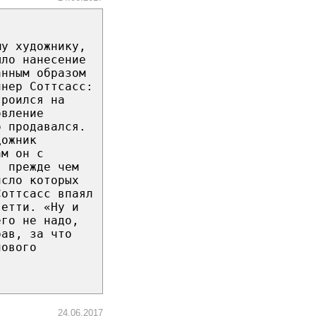
му художнику,
ыло нанесение
анным образом
йнер Соттсасс:
троился на
овление
о продавался.
дожник
ам он с
, прежде чем
исло которых
Соттсасс впаял
ветти. «Ну и
его не надо,
рав, за что
нового
24.06.2017