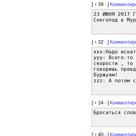
[
+
39
-
]
Комментир
23 ИЮНЯ 2017 Г
Снегопад в Мур
[
+
32
-
]
Комментир
xxx:Надо искат
yyy: Всего-то 
скорости , то 
говоришь правд
буржуям!
zzz: А потом с
[
+
24
-
]
Комментир
Бросаться слов
[
+
40
-
]
Комментир