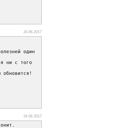
24.06.2017
болезней один
ая ни с того
м обновится!
24.06.2017
вонит.