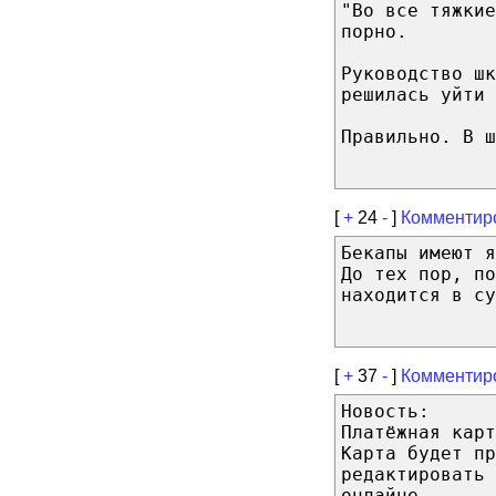
"Во все тяжкие
порно.
Руководство ш
решилась уйти 
Правильно. В ш
[
+
24
-
]
Комментир
Бекапы имеют я
До тех пор, по
находится в су
[
+
37
-
]
Комментир
Новость:
Платёжная карт
Карта будет пр
редактировать 
онлайне.