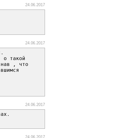
24.06.2017
24.06.2017
с.
я о такой
знав , что
авшимся
24.06.2017
чах.
24.06.2017