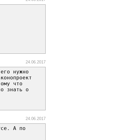
24.06.2017
 его нужно
аконопроект
тому что
но знать о
24.06.2017
усе. А по