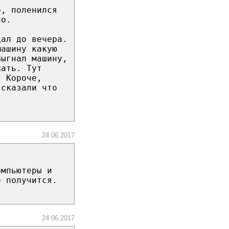
р, поленился
но.
дал до вечера.
машину какую
Выгнал машину,
жать. Тут
. Короче,
 сказали что
24.06.2017
омпьютеры и
е получится.
24.06.2017