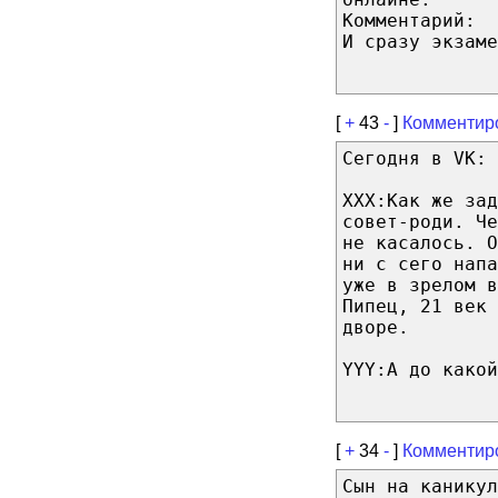
Комментарий:
И сразу экзаме
[
+
43
-
]
Комментир
Сегодня в VK:
XXX:Как же за
совет-роди. Че
не касалось. О
ни с сего напа
уже в зрелом в
Пипец, 21 век 
дворе.
YYY:А до какой
[
+
34
-
]
Комментир
Сын на каникул