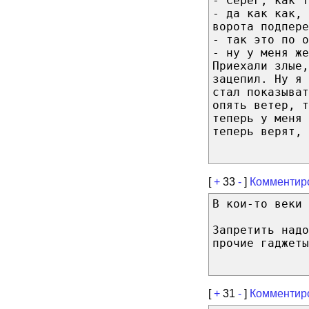
- Серег, как т
- да как как, 
ворота подпере
- так это по о
- ну у меня же
Приехали злые,
зацепил. Ну я 
стал показыват
опять ветер, т
теперь у меня 
теперь верят, 
[
+
33
-
]
Комментир
В кои-то веки 
Запретить надо
прочие гаджеты
[
+
31
-
]
Комментир