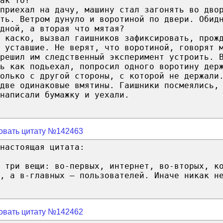
ак то?
приехал на дачу, машину стал загонять во дво
ть. Ветром дунуло и воротиной по двери. Обид
дной, а вторая что мятая?
 каско, вызвал гаишников зафиксировать, прож
 уставшие. Не верят, что воротиной, говорят 
решил им следственный эксперимент устроить. 
ь как подьехал, попросил одного воротину дер
олько с другой стороны, с которой не держали
две одинаковые вмятины. Гаишники посмеялись,
написали бумажку и уехали.
овать цитату №142463
настоящая цитата:
 три вещи: во-первых, интернет, во-вторых, к
, а в-главных — пользователей. Иначе никак н
овать цитату №142462