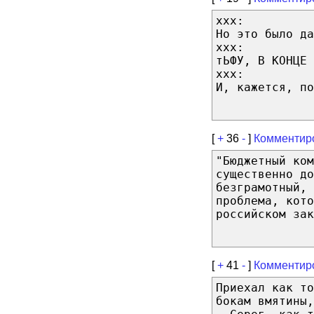
xxx:
Но это было да
xxx:
тЬФУ, В КОНЦЕ 
xxx:
И, кажется, по
[
+
36
-
]
Комментир
"Бюджетный ком
существенно до
безграмотный, 
проблема, кото
российском зак
[
+
41
-
]
Комментир
Приехал как то
бокам вмятины,