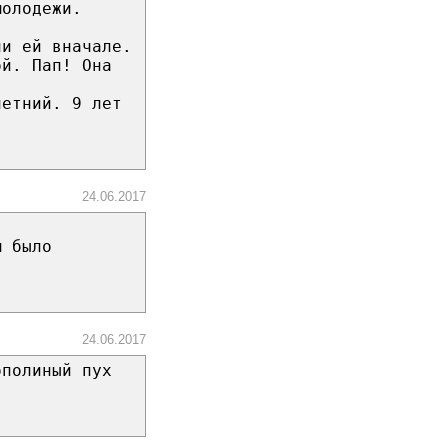
молодежи.
ни ей вначале.
ой. Пап! Она
летний. 9 лет
24.06.2017
м было
24.06.2017
ополиный пух