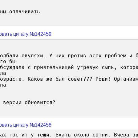
ны оплачивать
овать цитату №142459
долбали овуляхи. У них против всех проблем и 
го бы
бсуждала с приятельницей угревую сыпь, котор
ла
озрасте. Каков же был совет??? Роди! Организ
на
 версии обновится?
овать цитату №142458
ах гостит у тещи. Ехать около сотни. Вчера з