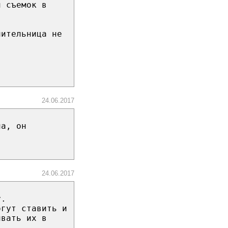
и съемок в
чительница не
24.06.2017
па, он
24.06.2017
у.
огут ставить и
ивать их в