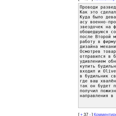
Проводи развед
Как это сделал
Куда было дев
асу военно-пр
звездочек на 
обошедшуюся со
после Второй м
работу в фирму
дизайна механ
Осмотрев товар
отправился в б
удивлением обн
купить будильн
входил и Olive
в будильник св
где ваш хвалён
так он будет п
получил пожизн
направления в 
[
+
37
-
]
Комментир