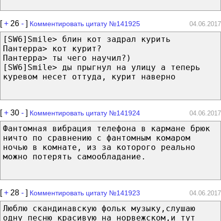
[
+
26
-
]
Комментировать цитату №141925
04.06.2017
[SW6]Smile> блин кот задрал курить
Пантерра> кот курит?
Пантерра> ты чего научил?)
[SW6]Smile> ды прыгнул на улицу а теперь
куревом несет оттуда, курит наверно
[
+
30
-
]
Комментировать цитату №141924
04.06.2017
Фантомная вибрация телефона в кармане брюк
ничто по сравнению с фантомным комаром
ночью в комнате, из за которого реально
можно потерять самообладание.
[
+
28
-
]
Комментировать цитату №141923
04.06.2017
Люблю скандинавскую фольк музыку,слушаю
одну песню красивую на норвежском,и тут