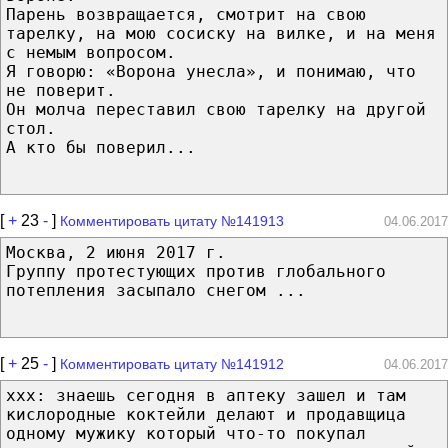
Парень возвращается, смотрит на свою
тарелку, на мою сосиску на вилке, и на меня
с немым вопросом.
Я говорю: «Ворона унесла», и понимаю, что
не поверит.
Он молча переставил свою тарелку на другой
стол.
А кто бы поверил...
[
+
23
-
]
Комментировать цитату №141913
04.06.2017
Москва, 2 июня 2017 г.
Группу протестующих против глобального
потепления засыпало снегом ...
[
+
25
-
]
Комментировать цитату №141912
04.06.2017
xxx: знаешь сегодня в аптеку зашел и там
кислородные коктейли делают и продавщица
одному мужику который что-то покупал