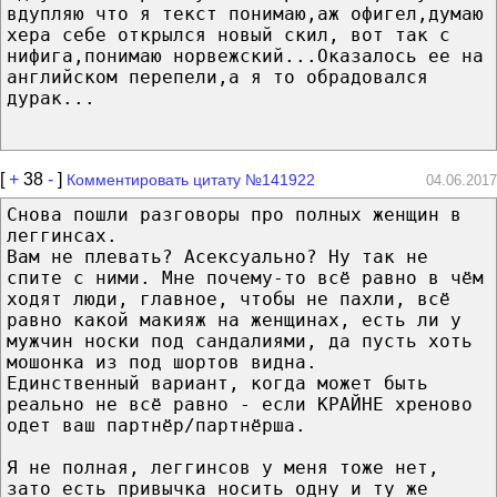
вдупляю что я текст понимаю,аж офигел,думаю
хера себе открылся новый скил, вот так с
нифига,понимаю норвежский...Оказалось ее на
английском перепели,а я то обрадовался
дурак...
[
+
38
-
]
Комментировать цитату №141922
04.06.2017
Снова пошли разговоры про полных женщин в
леггинсах.
Вам не плевать? Асексуально? Ну так не
спите с ними. Мне почему-то всё равно в чём
ходят люди, главное, чтобы не пахли, всё
равно какой макияж на женщинах, есть ли у
мужчин носки под сандалиями, да пусть хоть
мошонка из под шортов видна.
Единственный вариант, когда может быть
реально не всё равно - если КРАЙНЕ хреново
одет ваш партнёр/партнёрша.
Я не полная, леггинсов у меня тоже нет,
зато есть привычка носить одну и ту же