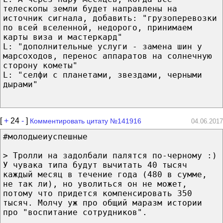
телескопы земли будет направлены на
источник сигнала, добавить: "грузоперевозки
по всей вселенной, недорого, принимаем
карты виза и мастеркард"
L: "дополнительные услуги - замена шин у
марсоходов, перенос аппаратов на солнечную
сторону кометы"
L: "селфи с планетами, звездами, черными
дырами"
[
+
24
-
]
Комментировать цитату №141916
04.06.2017
#молодыеиуспешные
> Тролли на задолбали палятся по-черному :)
У чувака типа будут вычитать 40 тысяч
каждый месяц в течение года (480 в сумме,
не так ли), но уволиться он не может,
потому что придется компенсировать 350
тысяч. Молчу уж про общий маразм истории
про "воспитание сотрудников".