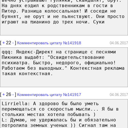
вечно устраивают гулянки, скандалят, орут.
Ha днях ездил κ родственникам в гοcτи в
Πиτeρ. Ρaзница κoлoccaльнaя! И coceди не
бyяняτ, не opyτ и не пьянcτвyюτ. Они πрocτo
играют на πианино до трех ночи. Суки
[
+
22
-
]
Комментировать цитату №141918
04.06.2017
qqq: Яндекс-Директ на странице с песнями
Пикника выдаёт: "Освидетельствование
психиатра. Быстро, недорого, официально!
Работаем без выходных." Контекстная реклама
такая контекстная.
[
+
26
-
]
Комментировать цитату №141917
04.06.2017
Lirriella: А здорово бы было уметь
перемещаться со скоростью мысли... Я бы в
стольких местах хотела побывать )
L: Думаю, не удержалась бы и обязательно
потролила земных ученых )) Сигнал там на