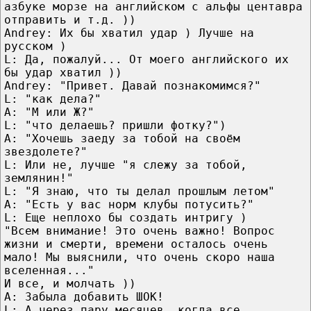
азбуке морзе на английском с альфы центавра
отправить и т.д. ))
Andrey: Их бы хватил удар ) Лучше на
русском )
L: Да, пожалуй... От моего английского их
бы удар хватил ))
Andrey: "Привет. Давай познакомимся?"
L: "как дела?"
A: "М или Ж?"
L: "что делаешь? пришли фотку?")
A: "Хочешь заеду за тобой на своём
звездолете?"
L: Или не, лучше "я слежу за тобой,
землянин!"
L: "Я знаю, что ты делал прошлым летом"
A: "Есть у вас норм клубы потусить?"
L: Еще неплохо бы создать интригу )
"Всем внимание! Это очень важно! Вопрос
жизни и смерти, времени осталось очень
мало! Мы выяснили, что очень скоро наша
вселенная..."
И все, и молчать ))
A: Забыла добавить ШОК!
L: А через пару месяцев, когда все