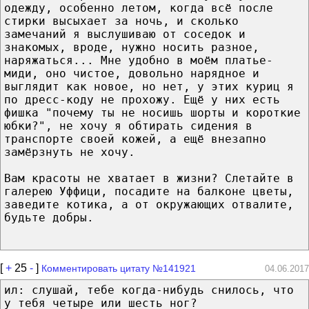
одежду, особенно летом, когда всё после
стирки высыхает за ночь, и сколько
замечаний я выслушиваю от соседок и
знакомых, вроде, нужно носить разное,
наряжаться... Мне удобно в моём платье-
миди, оно чистое, довольно нарядное и
выглядит как новое, но нет, у этих куриц я
по дресс-коду не прохожу. Ещё у них есть
фишка "почему ты не носишь шорты и короткие
юбки?", не хочу я обтирать сидения в
транспорте своей кожей, а ещё внезапно
замёрзнуть не хочу.
Вам красоты не хватает в жизни? Слетайте в
галерею Уффици, посадите на балконе цветы,
заведите котика, а от окружающих отвалите,
будьте добры.
[
+
25
-
]
Комментировать цитату №141921
04.06.2017
ил: слушай, тебе когда-нибудь снилось, что
у тебя четыре или шесть ног?