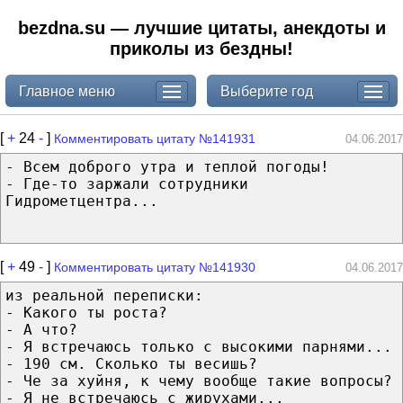
bezdna.su — лучшие цитаты, анекдоты и
приколы из бездны!
Главное меню
Выберите год
[
+
24
-
]
Комментировать цитату №141931
04.06.2017
- Всем доброго утра и теплой погоды!
- Где-то заржали сотрудники
Гидрометцентра...
[
+
49
-
]
Комментировать цитату №141930
04.06.2017
из реальной переписки:
- Какого ты роста?
- А что?
- Я встречаюсь только с высокими парнями...
- 190 см. Сколько ты весишь?
- Че за хуйня, к чему вообще такие вопросы?
- Я не встречаюсь с жирухами...