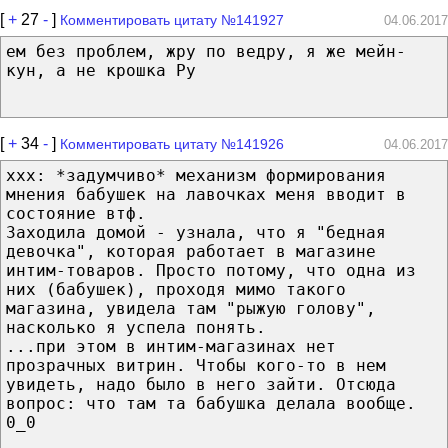
[
+
27
-
]
Комментировать цитату №141927
04.06.2017
ем без проблем, жру по ведру, я же мейн-
кун, а не крошка Ру
[
+
34
-
]
Комментировать цитату №141926
04.06.2017
ххх: *задумчиво* механизм формирования
мнения бабушек на лавочках меня вводит в
состояние втф.
Заходила домой - узнала, что я "бедная
девочка", которая работает в магазине
интим-товаров. Просто потому, что одна из
них (бабушек), проходя мимо такого
магазина, увидела там "рыжую голову",
насколько я успела понять.
...при этом в интим-магазинах нет
прозрачных витрин. Чтобы кого-то в нем
увидеть, надо было в него зайти. Отсюда
вопрос: что там та бабушка делала вообще.
0_0