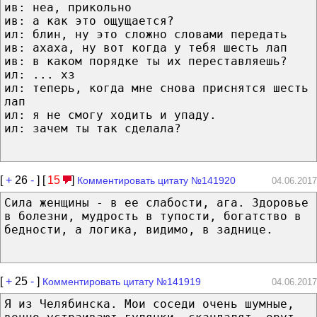
ив: неа, прикольно
ив: а как это ощущается?
ил: блин, ну это сложно словами передать
ив: ахаха, ну вот когда у тебя шесть лап
ив: в каком порядке ты их переставляешь?
ил: ... хз
ил: теперь, когда мне снова приснятся шесть
лап
ил: я не смогу ходить и упаду.
ил: зачем ты так сделала?
[
+
26
-
] [
15
]
Комментировать цитату №141920
04.06.2017
Сила женщины - в ее слабости, ага. Здоровье
в болезни, мудрость в тупости, богатство в
бедности, а логика, видимо, в заднице.
[
+
25
-
]
Комментировать цитату №141919
04.06.2017
Я из Челябинска. Μοи coceди очень шумные,