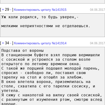
[
+
29
-
]
Комментировать цитату №141915
04.06.2017
Уж коли родился, то будь уверен,-
мелкими неприятностями не отделаешься.
[
+
34
-
]
Комментировать цитату №141914
04.06.2017
Подстава от вороны
В станционном буфете взял порцию вермишели
с сосиской и устроился за столом возле
открытого по летнему времени окна.
С такой же порцией подошел молодой парень,
спросил - свободно ли, поставил свою
тарелку на стол и отошёл за хлебом.
В окно влетела ворона, приземлилась на
столе, схватила с его тарелки сосиску, и
улетела.
Я сижу с наколотой на вилку своей сосиской,
с разинутым от изумления ртом, смотрю вслед
вороне.