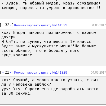
- Хуясе, ты ебаный мудак, мразь осуждающая
женщин, надеюсь ты умрешь в одиночестве!!!
[
+
32
-
]
Комментировать цитату №141929
04.06.2017
xxx: Вчера наконец познакомился с парнем
дочери
Я бл*ть не думал, что юнец в 10 классе
будет выше и мускулистее меня!!Но больше
всего обидно, что и борода у него
гуще,красивее...
[
+
22
-
]
Комментировать цитату №141928
04.06.2017
ххх: Слушай, а можно как-то узнать, стоит
ли у человека адблок?
ууу: Угу. Спроси его где заработать всего
за 30 секунд.