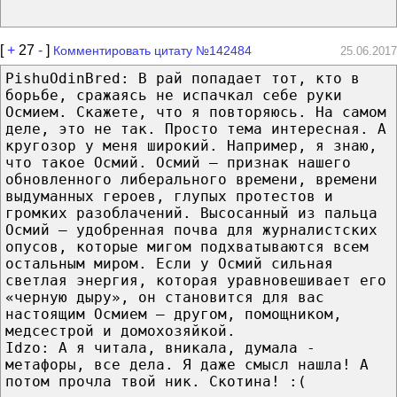
[
+
27
-
]
Комментировать цитату №142484
25.06.2017
PishuOdinBred: В рай попадает тот, кто в
борьбе, сражаясь не испачкал себе руки
Осмием. Скажете, что я повторяюсь. На самом
деле, это не так. Просто тема интересная. А
кругозор у меня широкий. Например, я знаю,
что такое Осмий. Осмий – признак нашего
обновленного либерального времени, времени
выдуманных героев, глупых протестов и
громких разоблачений. Высосанный из пальца
Осмий – удобренная почва для журналистских
опусов, которые мигом подхватываются всем
остальным миром. Если у Осмий сильная
светлая энергия, которая уравновешивает его
«черную дыру», он становится для вас
настоящим Осмием – другом, помощником,
медсестрой и домохозяйкой.
Idzo: А я читала, вникала, думала -
метафоры, все дела. Я даже смысл нашла! А
потом прочла твой ник. Скотина! :(