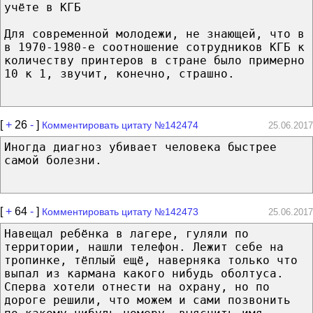
учёте в КГБ
Для современной молодежи, не знающей, что в
в 1970-1980-е соотношение сотрудников КГБ к
количеству принтеров в стране было примерно
10 к 1, звучит, конечно, страшно.
[
+
26
-
]
Комментировать цитату №142474
25.06.2017
Иногда диагноз убивает человека быстрее
самой болезни.
[
+
64
-
]
Комментировать цитату №142473
25.06.2017
Навещал ребёнка в лагере, гуляли по
территории, нашли телефон. Лежит себе на
тропинке, тёплый ещё, наверняка только что
выпал из кармана какого нибудь оболтуса.
Сперва хотели отнести на охрану, но по
дороге решили, что можем и сами позвонить