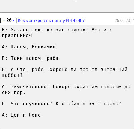
[
+
26
-
]
Комментировать цитату №142487
25.06.2017
В: Мазаль тов, вэ-хаг самэах! Ура и с
праздником!
А: Шалом, Вениамин!
В: Таки шалом, рэбэ
В: А что, рэбе, хорошо ли прошел вчерашний
шаббат?
А: Замечательно! Говорю охрипшим голосом до
сих пор.
В: Что случилось? Кто обидел ваше горло?
А: Цой и Лепс.