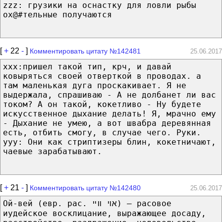
zzz: грузики на оснастку для ловли рыбы
ох@#тельные получаются
[
+
22
-
]
Комментировать цитату №142481
25.06.2017
ххх:пришел такой тип, крч, и давай
ковыряться своей отверткой в проводах. а
там маленькая дуга проскакивает. Я не
выдержала, спрашиваю - А не долбанет ли вас
током? А он такой, кокетливо - Ну будете
искусственное дыхание делать! Я, мрачно ему
- Дыхание не умею, а вот швабра деревянная
есть, отбить смогу, в случае чего. Руки.
yyy: Они как стриптизеры блин, кокетничают,
чаевые зарабатывают.
[
+
21
-
]
Комментировать цитату №142480
25.06.2017
Ой-вей (евр. рас. אױ װײ) — расовое
иудейское восклицание, выражающее досаду,