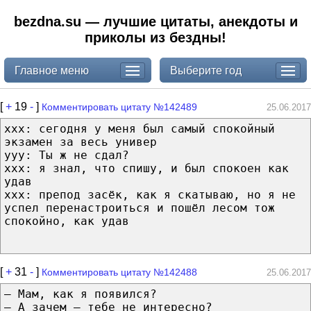
bezdna.su — лучшие цитаты, анекдоты и
приколы из бездны!
Главное меню
Выберите год
[
+
19
-
]
Комментировать цитату №142489
25.06.2017
ххх: сегодня у меня был самый спокойный
экзамен за весь универ
ууу: Ты ж не сдал?
ххх: я знал, что спишу, и был спокоен как
удав
ххх: препод засёк, как я скатываю, но я не
успел перенастроиться и пошёл лесом тож
спокойно, как удав
[
+
31
-
]
Комментировать цитату №142488
25.06.2017
— Мам, как я появился?
— А зачем — тебе не интересно?