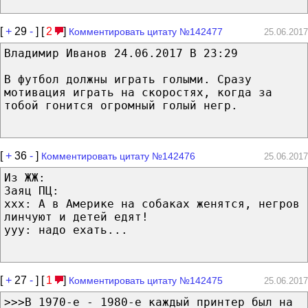
[
+
29
-
] [
2
]
Комментировать цитату №142477
25.06.2017
Владимир Иванов 24.06.2017 В 23:29
В футбол должны играть голыми. Сразу
мотивация играть на скоростях, когда за
тобой гонится огромный голый негр.
[
+
36
-
]
Комментировать цитату №142476
25.06.2017
Из ЖЖ:
Заяц ПЦ:
ххх: А в Америке на собаках женятся, негров
линчуют и детей едят!
ууу: надо ехать...
[
+
27
-
] [
1
]
Комментировать цитату №142475
25.06.2017
>>>В 1970-е - 1980-е каждый принтер был на