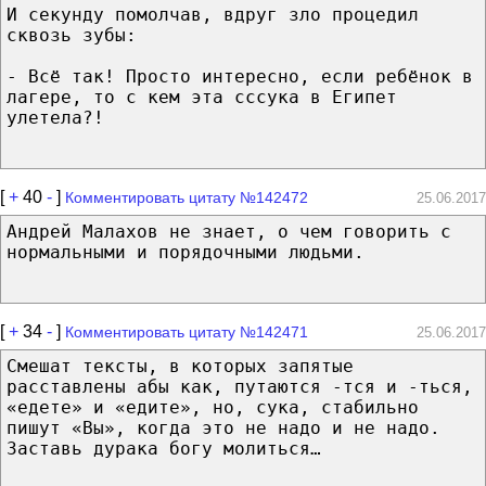
И секунду помолчав, вдруг зло процедил
сквозь зубы:
- Всё так! Просто интересно, если ребёнок в
лагере, то с кем эта сссука в Египет
улетела?!
[
+
40
-
]
Комментировать цитату №142472
25.06.2017
Андрей Малахов не знает, о чем говорить с
нормальными и порядочными людьми.
[
+
34
-
]
Комментировать цитату №142471
25.06.2017
Смешат тексты, в которых запятые
расставлены абы как, путаются -тся и -ться,
«едете» и «едите», но, сука, стабильно
пишут «Вы», когда это не надо и не надо.
Заставь дурака богу молиться…