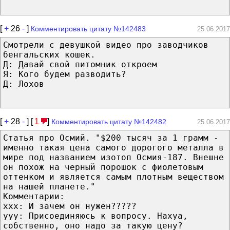
[
+
26
-
]
Комментировать цитату №142483
25.06.2017
Смотрели с девушкой видео про заводчиков
бенгальских кошек.
Д: Давай свой питомник откроем
Я: Кого будем разводить?
Д: Лохов
[
+
28
-
] [
1
]
Комментировать цитату №142482
25.06.2017
Статья про Осмий. "$200 тысяч за 1 грамм -
именно такая цена самого дорогого металла в
мире под названием изотоп Осмия-187. Внешне
он похож на черный порошок с фиолетовым
оттенком и является самым плотным веществом
на нашей планете."
Комментарии:
xxx: И зачем он нужен?????
yyy: Присоединяюсь к вопросу. Нахуа,
собственно, оно надо за такую цену?