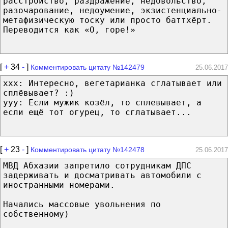
расстройство, раздражение, недовольство,
разочарование, недоумение, экзистенциально-
метафизическую тоску или просто баттхёрт.
Переводится как «О, горе!»
[
+
34
-
]
Комментировать цитату №142479
25.06.2017
xxx: Интересно, вегетарианка сглатывает или
сплёвывает? :)
yyy: Если мужик козёл, то сплевывает, а
если ещё тот огурец, то сглатывает...
[
+
23
-
]
Комментировать цитату №142478
25.06.2017
МВД Абхазии запретило сотрудникам ДПС
задерживать и досматривать автомобили с
иностранными номерами.
Начались массовые увольнения по
собственному)