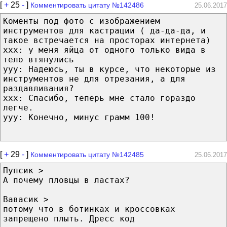
[
+
25
-
]
Комментировать цитату №142486
25.06.2017
Коменты под фото с изображением
инструментов для кастрации ( да-да-да, и
такое встречается на просторах интернета)
xxx: у меня яйца от одного только вида в
тело втянулись
yyy: Надеюсь, ты в курсе, что некоторые из
инструментов не для отрезания, а для
раздавливания?
xxx: Спасибо, теперь мне стало гораздо
легче.
yyy: Конечно, минус грамм 100!
[
+
29
-
]
Комментировать цитату №142485
25.06.2017
Пупсик >
А почему пловцы в ластах?
Вавасик >
потому что в ботинках и кроссовках
запрещено плыть. Дресс код