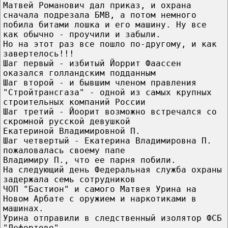
Матвей Романович дал приказ, и охрана
сначала подрезала БМВ, а потом немного
побила битами лошка и его машину. Ну все
как обычно - проучили и забыли.
Но на этот раз все пошло по-другому, и как
завертелось!!!
Шаг первый - избитый Йоррит Фаассен
оказался голландским подданным
Шаг второй - и бывшим членом правления
"Стройтрансгаза" - одной из самых крупных
строительных компаний России
Шаг третий - Йоорит возможно встречался со
скромной русской девушкой
Екатериной Владимировной П.
Шаг четвертый - Екатерина Владимировна П.
пожаловалась своему папе
Владимиру П., что ее парня побили.
На следующий день Федеральная служба охраны
задержала семь сотрудников
ЧОП "Бастион" и самого Матвея Урина на
Новом Арбате с оружием и наркотиками в
машинах.
Урина отправили в следственный изолятор ФСБ
"Лефортово"