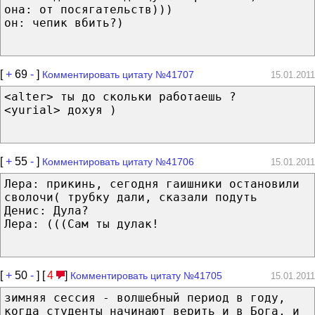
она: от посягательств)))
он: чепик вбить?)
[
+
69
-
]
Комментировать цитату №41707
15.01.2011
<alter> ты до скольки работаешь ?
<yurial> дохуя )
[
+
55
-
]
Комментировать цитату №41706
15.01.2011
Лера: прикинь, сегодня гаишники остановили
сволочи( трубку дали, сказали подуть
Денис: Дула?
Лера: (((Сам ты дулак!
[
+
50
-
] [
4
]
Комментировать цитату №41705
15.01.2011
зимняя сессия - волшебный период в году,
когда студенты начинают верить и в Бога, и