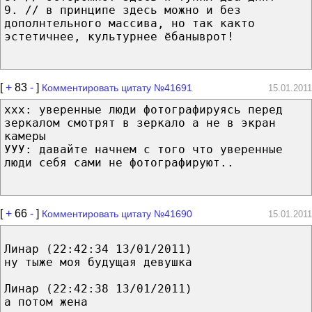
9. // в принципе здесь можно и без
дополнтельного массива, но так както
эстетичнее, культурнее ёбаныврот!
[
+
83
-
]
Комментировать цитату №41691
15.01.2011
ххх: уверенные люди фотографируясь перед
зеркалом смотрят в зеркало а не в экран
камеры
УУУ: давайте начнем с того что уверенные
люди себя сами не фотографируют..
[
+
66
-
]
Комментировать цитату №41690
15.01.2011
Линар (22:42:34 13/01/2011)
ну тыже моя будущая девушка
Линар (22:42:38 13/01/2011)
а потом жена