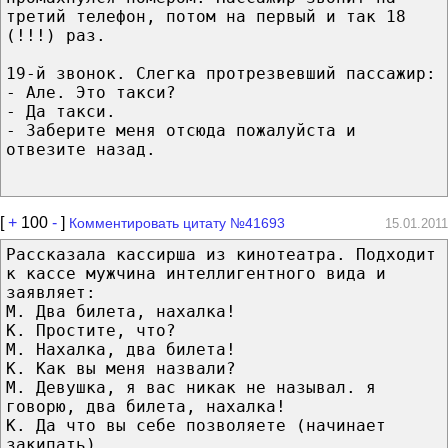
третий телефон, потом на первый и так 18
(!!!) раз.
19-й звонок. Слегка протрезвевший пассажир:
- Але. Это такси?
- Да такси.
- Заберите меня отсюда пожалуйста и
отвезите назад.
[
+
100
-
]
Комментировать цитату №41693
15.01.2011
Рассказала кассирша из кинотеатра. Подходит
к кассе мужчина интеллигентного вида и
заявляет:
М. Два билета, нахалка!
К. Простите, что?
М. Нахалка, два билета!
К. Как вы меня назвали?
М. Девушка, я вас никак не называл. я
говорю, два билета, нахалка!
К. Да что вы себе позволяете (начинает
закипать)