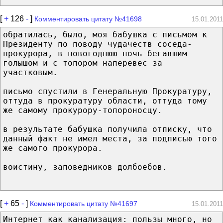
[
+
126
-
]
Комментировать цитату №41698
15.01.2011
обратилась, было, моя бабушка с письмом к
Президенту по поводу чудачеств соседа-
прокурора, в новогоднюю ночь бегавшим
голышом и с топором наперевес за
участковым.
письмо спустили в Генеральную Прокуратуру,
оттуда в прокуратуру области, оттуда тому
же самому прокурору-топороносцу.
в результате бабушка получила отписку, что
данный факт не имел места, за подписью того
же самого прокурора.
воистину, заповедников долбоебов.
[
+
65
-
]
Комментировать цитату №41697
15.01.2011
Интернет как канализация: пользы много, но