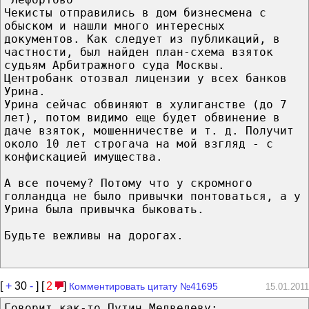
Чекисты отправились в дом бизнесмена с
обыском и нашли много интересных
документов. Как следует из публикаций, в
частности, был найден план-схема взяток
судьям Арбитражного суда Москвы.
Центробанк отозвал лицензии у всех банков
Урина.
Урина сейчас обвиняют в хулиганстве (до 7
лет), потом видимо еще будет обвинение в
даче взяток, мошенничестве и т. д. Получит
около 10 лет строгача на мой взгляд - с
конфискацией имущества.
А все почему? Потому что у скромного
голландца не было привычки понтоваться, а у
Урина была привычка быковать.
Будьте вежливы на дорогах.
[
+
30
-
] [
2
]
Комментировать цитату №41695
15.01.2011
Говорит как-то Путин Медведеву: