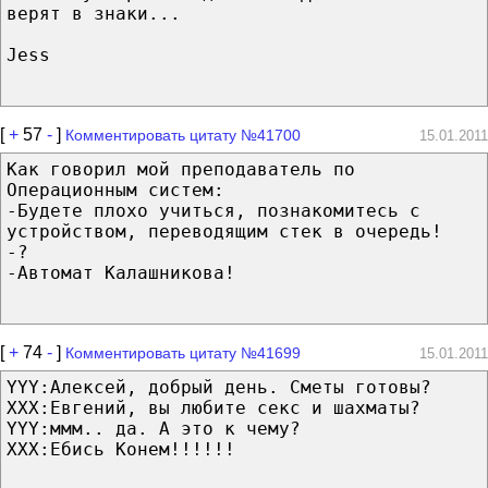
верят в знаки...
Jess
[
+
57
-
]
Комментировать цитату №41700
15.01.2011
Как говорил мой преподаватель по
Операционным систем:
-Будете плохо учиться, познакомитесь с
устройством, переводящим стек в очередь!
-?
-Автомат Калашникова!
[
+
74
-
]
Комментировать цитату №41699
15.01.2011
YYY:Алексей, добрый день. Сметы готовы?
XXX:Евгений, вы любите секс и шахматы?
YYY:ммм.. да. А это к чему?
XXX:Ебись Конем!!!!!!