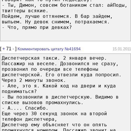
- Ты, Димон, совсем ботаником стал: айПоды,
твиттеры всякие.
Пойдем, лучше оттянемся. В бар зайдем,
выпьем. Ну девок снимем, потрахаемся.
- Что, прямо при девках?
[
+
71
-
]
Комментировать цитату №41694
15.01.2011
Диспетчерская такси. 2 января вечер.
Пассажир на веселе. Дозвонился не сразу,
прозвонил по очереди все телефоны
диспетчерской. Его отвезли куда попросил.
Через 2 минуты звонок.
- Але, это я. Какой код на двери и куда
подниматься?
- Вы позвонили в диспетчерскую. Видимо в
списке вызовов промахнулись.
- А.... Спасибо.
Еще через 30 секунд звонок на второй
телефон диспетчера,
Диспетчер ему объясняет что он опять
промахнулся номером. Пассажир звонит на