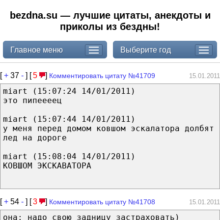
bezdna.su — лучшие цитаты, анекдоты и
приколы из бездны!
Главное меню
Выберите год
[
+
37
-
] [
5
]
Комментировать цитату №41709
15.01.2011
miart (15:07:24 14/01/2011)
это пипеееец
miart (15:07:44 14/01/2011)
у меня перед домом ковшом эскалатора долбят
лед на дороге
miart (15:08:04 14/01/2011)
КОВШОМ ЭКСКАВАТОРА
[
+
54
-
] [
3
]
Комментировать цитату №41708
15.01.2011
она: надо свою задницу застраховать)