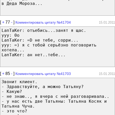
в Деда Мороза...
[
+
77
-
]
Комментировать цитату №41704
15.01.2011
LanTaKer: отъебись...занят я щас.
ууу: 0о
LanTaKer: =D не тебе, сорри...
ууу: =) я с тобой серьёзно поговорить
хотела...
LanTaKer: ан нет..тебе...
[
+
85
-
]
Комментировать цитату №41703
15.01.2011
Звонит клиент.
- Здравствуйте, а можно Татьяну?
- Какую?
- не знаю.., я вчера с ней разговаривала..
- у нас есть две Татьяны: Татьяна Косяк и
Татьяна Чуча.
- это что?