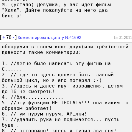
М. (устало) Девушка, у вас идет фильм
"Халк". Дайте пожалуйста на него два
билета!
[
+
78
-
]
Комментировать цитату №41692
15.01.2011
обнаружил в своем коде двух(или трёх)летней
давности такие комментарии:
1. //легче было написать эту фигню на
С......
2. // где-то здесь должен быть главный
большой цикл, но я его потерял :-(
3. //здесь и далее идут извращения. детям
до 16 не смотреть!
4. //бля.............
5. //эту функцию НЕ ТРОГАТЬ!!! она каким-то
образом работает!
6. //тум-пурум-пурум, APIлки!
7. //удалить рука не подымается... пусть
будет.
8. // осторожно! здесь я тупил два дня!