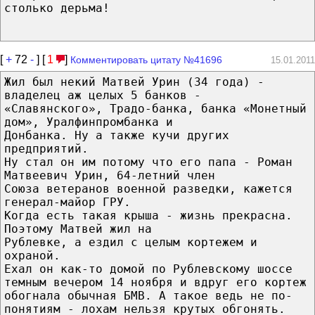
столько дерьма!
[
+
72
-
] [
1
]
Комментировать цитату №41696
15.01.2011
Жил был некий Матвей Урин (34 года) -
владелец аж целых 5 банков -
«Славянского», Традо-банка, банка «Монетный
дом», Уралфинпромбанка и
Донбанка. Ну а также кучи других
предприятий.
Ну стал он им потому что его папа - Роман
Матвеевич Урин, 64-летний член
Союза ветеранов военной разведки, кажется
генерал-майор ГРУ.
Когда есть такая крыша - жизнь прекрасна.
Поэтому Матвей жил на
Рублевке, а ездил с целым кортежем и
охраной.
Ехал он как-то домой по Рублевскому шоссе
темным вечером 14 ноября и вдруг его кортеж
обогнала обычная БМВ. А такое ведь не по-
понятиям - лохам нельзя крутых обгонять.