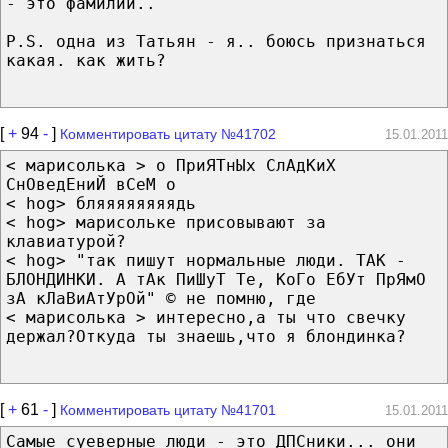
- это фамилии..
P.S. одна из Татьян - я.. боюсь признаться
какая. как жить?
[
+
94
-
]
Комментировать цитату №41702
15.01.2011
< марисолька > o ПриЯТнЫх СлАдКиХ
СнОведЕниЙ вСеМ o
< hog> бляяяяяяяядь
< hog> марисольке присовывают за
клавиатурой?
< hog> "так пишут нормальные люди. ТАК -
БЛОНДИНКИ. А тАк ПиШуТ Те, КоГо ЕбУт ПрЯмО
зА кЛаВиАтУрОй" © не помню, где
< марисолька > интересно,а ты что свечку
держал?Откуда ты знаешь,что я блондинка?
[
+
61
-
]
Комментировать цитату №41701
15.01.2011
Самые суеверные люди - это ДПСники... они