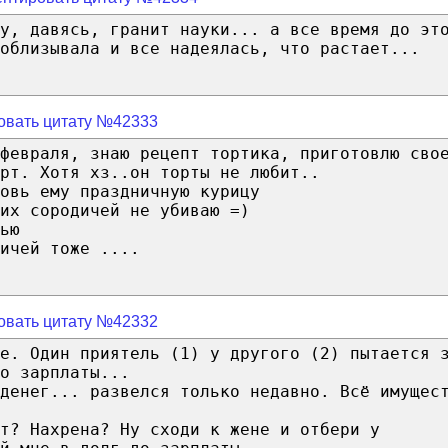
у, давясь, гранит науки... а все время до эт
облизывала и все надеялась, что растает...
овать цитату №42333
февраля, знаю рецепт тортика, приготовлю сво
рт. Хотя хз..он торты не любит..
овь ему праздничную курицу
их сородичей не убиваю =)
ью
ичей тоже ....
овать цитату №42332
ке. Один приятель (1) у другого (2) пытается 
о зарплаты...
денег... развелся только недавно. Всё имущес
т? Нахрена? Ну сходи к жене и отбери у