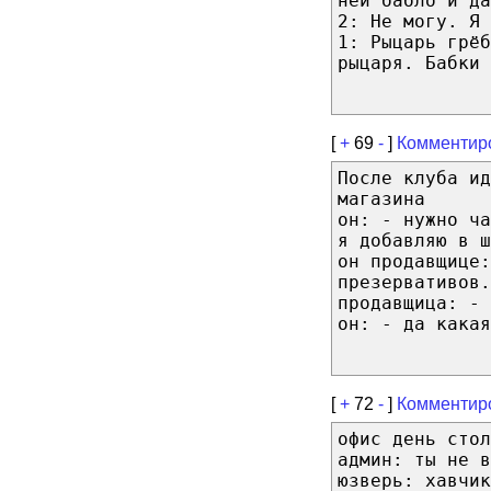
ней бабло и да
2: Не могу. Я 
1: Рыцарь грёб
рыцаря. Бабки 
[
+
69
-
]
Комментир
После клуба ид
магазина
он: - нужно ча
я добавляю в ш
он продавщице:
презервативов.
продавщица: - 
он: - да какая
[
+
72
-
]
Комментир
офис день стол
админ: ты не в
юзверь: хавчик