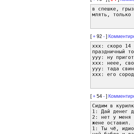
в спешке, грыз
млять, только 
[
+
92
-
]
Комментир
xxx: скоро 14 
праздничный то
ууу: ну пригот
ххх: неее, сво
ууу: тада свин
ххх: его сород
[
+
54
-
]
Комментир
Сидим в курил
1: Дай денег д
2: нет у меня 
жене оставил.
1: Ты чё, идио