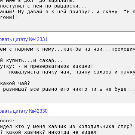
й мне в долг до зарплаты.
поступил с ней по-рыцарски...
аный! Ну давай я к ней припрусь и скажу: "Я 
гони!"
овать цитату №42331
ем с парнем к нему...как-бы на чай...проходи
й купить...и сахар...
утку: - и презервативов закажи!
 - пожалуйста пачку чая, пачку сахара и пачк
какой чай?
 разница? все равно его никто пить не будет.
овать цитату №42330
овоя:
идел кто у меня хавчик из холодильника спер?
? какой хавчик? никогда не видел!