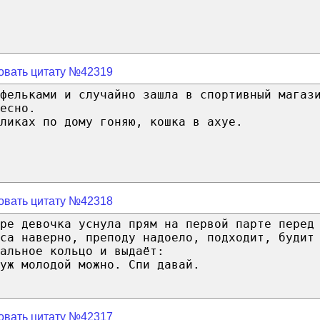
овать цитату №42319
фельками и случайно зашла в спортивный магаз
есно.
ликах по дому гоняю, кошка в ахуе.
овать цитату №42318
ре девочка уснула прям на первой парте перед
са наверно, преподу надоело, подходит, будит
альное кольцо и выдаёт:
уж молодой можно. Спи давай.
овать цитату №42317