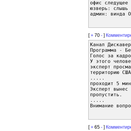
офис следущее 
юзверь: слышь 
админ: винда О
[
+
70
-
]
Комментир
Канал Дискавер
Программа - Бе
Голос за кадро
У этого челове
эксперт просма
территорию США
.....
проходит 5 мин
Эксперт вынес 
пропустить.
.....
Внимание вопро
[
+
65
-
]
Комментир