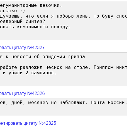
егуманитарные девочки.
лнышко :)
думаешь, что если я поборю лень, то буду спо
оядерный синтез?
овать комплименты походу.
овать цитату №42327
в к новости об эпидемии гриппа
работе разложил чеснок на столе. Гриппом ник
 и убили 2 вампиров.
овать цитату №42326
ов, дней, месяцев не наблюдают. Почта России
нтировать цитату №42325