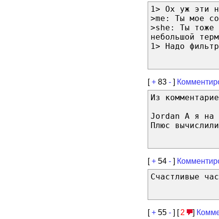
1> Ох уж эти н
>me: Ты мое со
>she: Ты тоже 
небольшой терм
1> Надо фильтр
[
+
83
-
]
Комментир
Из комментарие
Jordan А я на 
Плюс вычислили
[
+
54
-
]
Комментир
Счастливые час
[
+
55
-
] [
2
]
Комме