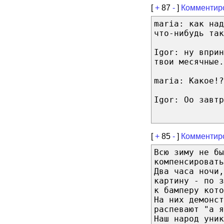
[
+
87
-
]
Комментир
maria: как над
что-нибудь так
Igor: ну вприн
твои месячные.
maria: Какое!?
Igor: Оо завтр
[
+
85
-
]
Комментир
Всю зиму не бы
компенсировать
Два часа ночи,
картину - по 
к бамперу кото
На них демонст
распевают "а я
Наш народ уник