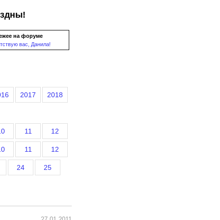
ездны!
ежее на форуме
тствую вас, Данила!
016
2017
2018
10
11
12
10
11
12
24
25
27.01.2011