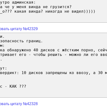
утро админская:
а че у меня винда не грузится?
_о??? какая винда? никогда не видел)))))
овать цитату №42329
и.
зопасность границ.
м:
ка обнаружено 40 дисков с жёстким порно, сей
тривает его - чтобы решить - можно ли его вв
.
ут:
вердикт: 10 дисков запрещены ко ввозу, а 30 
с - КАК ???
овать цитату №42328