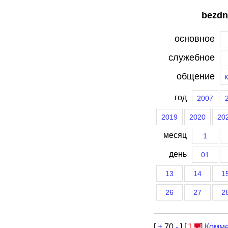
bezdn
основное
служебное
общение
год
2007
2019
2020
20
месяц
1
день
01
13
14
1
26
27
2
[
+
70
-
] [
1
]
Комме