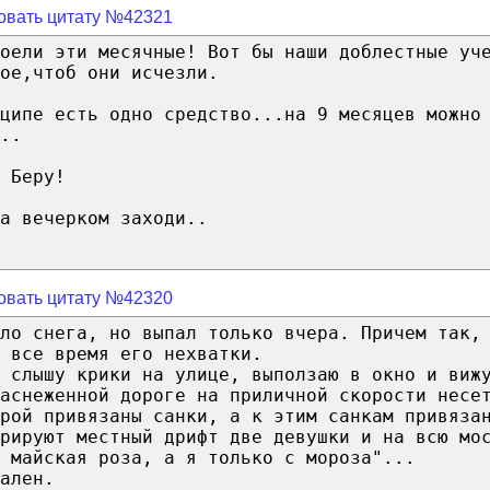
овать цитату №42321
оели эти месячные! Вот бы наши доблестные уч
ое,чтоб они исчезли.
ципе есть одно средство...на 9 месяцев можно
..
 Беру!
а вечерком заходи..
овать цитату №42320
ло снега, но выпал только вчера. Причем так,
 все время его нехватки.
 слышу крики на улице, выползаю в окно и виж
заснеженной дороге на приличной скорости несе
рой привязаны санки, а к этим санкам привяза
рируют местный дрифт две девушки и на всю мо
 майская роза, а я только с мороза"...
ален.