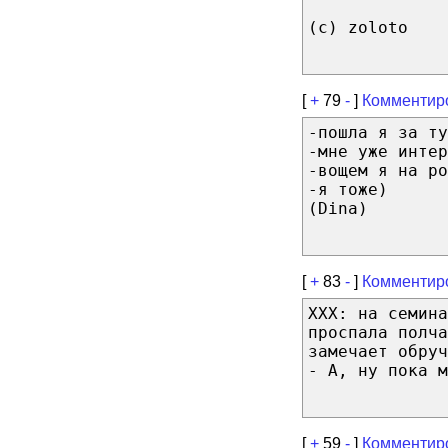
(с) zoloto
[
+
79
-
]
Комментир
-пошла я за ту
-мне уже интер
-вощем я на ро
-я тоже)
(Dina)
[
+
83
-
]
Комментир
ХХХ: на семина
проспала полча
замечает обруч
- А, ну пока м
[
+
59
-
]
Комментир