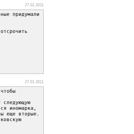
27.01.2011
еные придумали
 отсрочить
27.01.2011
 чтобы
у следующую
тся иномарка,
ны еще вторые.
сковскую