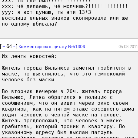
xxx: ты где был?!!!!!!!!!!!!!
xxx: чё делаешь, чё молчишь?!!!!!!!!!!!!!
yyy: я вот думаю, ты эти 13*3
восклицательных знаков скопировала или же
по одному вбивала?
[
+
64
-
]
Комментировать цитату №51306
05.08.2011
Из ленты новостей:
Житель города Вильнюса заметил грабителя в
маске, но выяснилось, что это темнокожий
человек без маски.
Во вторник вечером в 20ч. житель города
Вильнюс, Литва обратился в полицию с
сообщением, что он видит через окно своей
квартиры, как на пятом этаже соседнего дома
ходит человек в черной маске на голове.
Житель предположил, что человек в маске
грабитель, который проник в квартиру. По
указонному адресу был выслан патруль