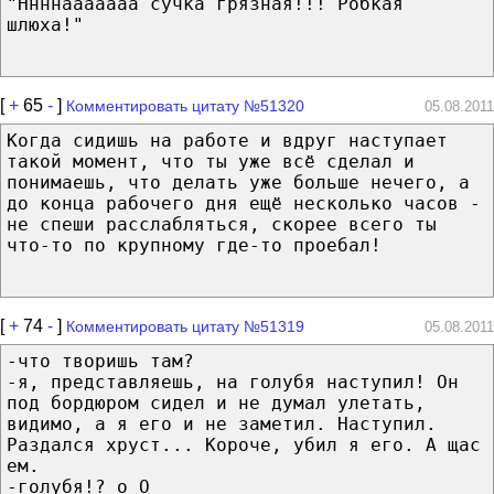
"Ннннааааааа сучка грязная!!! Робкая
шлюха!"
[
+
65
-
]
Комментировать цитату №51320
05.08.2011
Когда сидишь на работе и вдруг наступает
такой момент, что ты уже всё сделал и
понимаешь, что делать уже больше нечего, а
до конца рабочего дня ещё несколько часов -
не спеши расслабляться, скорее всего ты
что-то по крупному где-то проебал!
[
+
74
-
]
Комментировать цитату №51319
05.08.2011
-что творишь там?
-я, представляешь, на голубя наступил! Он
под бордюром сидел и не думал улетать,
видимо, а я его и не заметил. Наступил.
Раздался хруст... Короче, убил я его. А щас
ем.
-голубя!? о_О