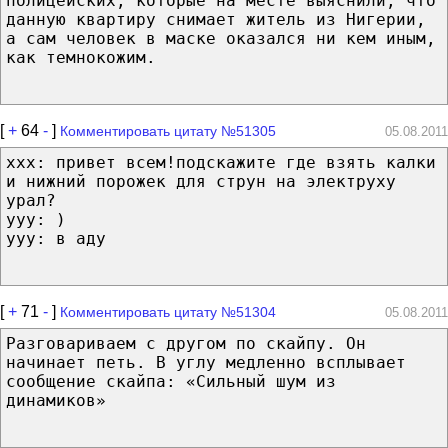
полицейских, которые на месте выяснили, что
данную квартиру снимает житель из Нигерии,
а сам человек в маске оказался ни кем иным,
как темнокожим.
[
+
64
-
]
Комментировать цитату №51305
05.08.2011
xxx: привет всем!подскажите где взять калки
и нижний порожек для струн на электруху
урал?
yyy: )
yyy: в аду
[
+
71
-
]
Комментировать цитату №51304
05.08.2011
Разговариваем с другом по скайпу. Он
начинает петь. В углу медленно всплывает
сообщение скайпа: «Сильный шум из
динамиков»