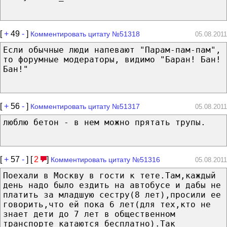
[
+
49
-
]
Комментировать цитату №51318
05.08.2011
Если обычные люди напевают "Парам-пам-пам",
то форумные модераторы, видимо "Баран! Бан!
Бан!"
[
+
56
-
]
Комментировать цитату №51317
05.08.2011
люблю бетон - в нем можно прятать трупы.
[
+
57
-
] [
2
]
Комментировать цитату №51316
05.08.2011
Поехали в Москву в гости к тете.Там,каждый
день надо было ездить на автобусе и дабы не
платить за младшую сестру(8 лет),просили ее
говорить,что ей пока 6 лет(для тех,кто не
знает дети до 7 лет в общественном
транспорте катаются бесплатно).Так