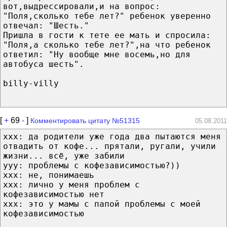
вот,выдрессировали,и на вопрос:
"Поля,сколько тебе лет?" ребенок уверенно
отвечал: "Шесть."
Пришла в гости к тете ее мать и спросила:
"Поля,а сколько тебе лет?",на что ребенок
ответил: "Ну вообще мне восемь,но для
автобуса шесть".
billy-villy
[
+
69
-
]
Комментировать цитату №51315
05.08.2011
ххх: да родители уже года два пытаются меня
отвадить от кофе... прятали, ругали, учили
жизни... всё, уже забили
ууу: проблемы с кофезависимостью?))
ххх: не, понимаешь
ххх: лично у меня проблем с
кофезависимостью нет
ххх: это у мамы с папой проблемы с моей
кофезависимостью