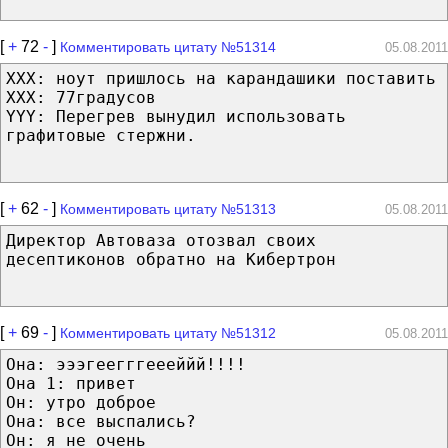
[
+
72
-
]
Комментировать цитату №51314
05.08.2011
XXX: ноут пришлось на карандашики поставить
XXX: 77градусов
YYY: Перегрев вынудил использовать
графитовые стержни.
[
+
62
-
]
Комментировать цитату №51313
05.08.2011
Директор Автоваза отозвал своих
десептиконов обратно на Кибертрон
[
+
69
-
]
Комментировать цитату №51312
05.08.2011
Она: эээгеегггеееййй!!!!
Она 1: привет
Он: утро доброе
Она: все выспались?
Он: я не очень