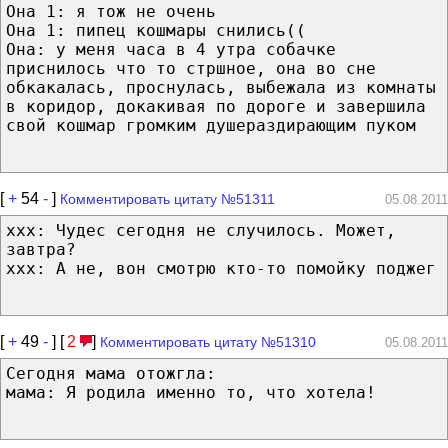
Она 1: я тож не очень
Она 1: пипец кошмары снились((
Она: у меня часа в 4 утра собачке
приснилось что то стршное, она во сне
обкакалась, проснулась, выбежала из комнаты
в коридор, докакивая по дороге и завершила
свой кошмар громким душераздирающим пуком
[
+
54
-
]
Комментировать цитату №51311
05.08.2011
xxx: Чудес сегодня не случилось. Может,
завтра?
xxx: А не, вон смотрю кто-то помойку поджег
[
+
49
-
] [
2
]
Комментировать цитату №51310
05.08.2011
Сегодня мама отожгла:
мама: Я родила именно то, что хотела!