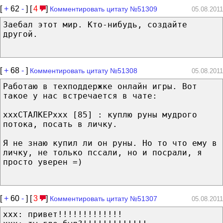
[
+
62
-
] [
4
]
Комментировать цитату №51309
05.08.2011
Заебал этот мир. Кто-нибудь, создайте
другой.
[
+
68
-
]
Комментировать цитату №51308
05.08.2011
Работаю в техподдержке онлайн игры. Вот
такое у нас встречается в чате:
xxxСТАЛКЕРxxx [85] : куплю руны мудрого
потока, посать в личку.
Я не знаю купил ли он руны. Но то что ему в
личку, не только пссали, но и посрали, я
просто уверен =)
[
+
60
-
] [
3
]
Комментировать цитату №51307
05.08.2011
xxx: привет!!!!!!!!!!!!!