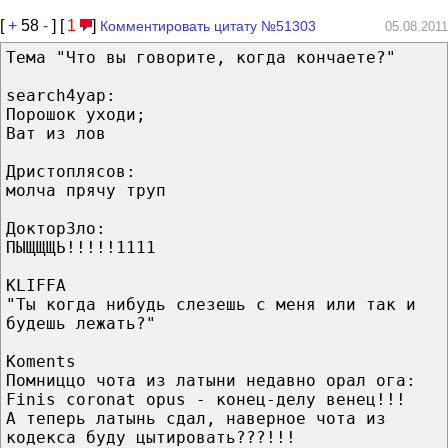
[
+
58
-
] [
1
]
Комментировать цитату №51303
05.08.2011
Тема "Что вы говорите, когда кончаете?"
search4yap:
Порошок уходи;
Ват из лов
Дристоплясов:
молча прячу труп
ДокторЗло:
ПЫЩЩЩЬ!!!!!1111
KLIFFA
"Ты когда нибудь слезешь с меня или так и
будешь лежать?"
Koments
Помниццо чота из латыни недавно орал ога:
Finis coronat opus - конец-делу венец!!!
А теперь латынь сдал, наверное чота из
кодекса буду цытировать???!!!