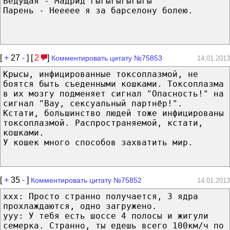
Ведущая - Мадрид гыгыгыгыгыгы
Парень - Неееее я за барселону болею.
[
+
27
-
] [
2
]
Комментировать цитату №75853
14.01.2013
Крысы, инфицированные токсоплазмой, не
боятся быть съеденными кошками. Токсоплазма
в их мозгу подменяет сигнал "Опасность!" на
сигнал "Вау, сексуальный партнёр!".
Кстати, большинство людей тоже инфицированы
токсоплазмой. Распространяемой, кстати,
кошками.
У кошек много способов захватить мир.
[
+
35
-
]
Комментировать цитату №75852
14.01.2013
xxx: Просто странно получается, 3 ядра
прохлаждаются, одно загружено.
yyy: У тебя есть шоссе 4 полосы и жигули
семерка. Странно, ты едешь всего 100км/ч по