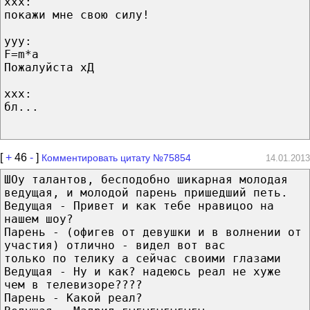
xxx:
покажи мне свою силу!
yyy:
F=m*a
Пожалуйста хД
xxx:
бл...
[
+
46
-
]
Комментировать цитату №75854
14.01.2013
ШОу талантов, бесподобно шикарная молодая
ведущая, и молодой парень пришедший петь.
Ведущая - Привет и как тебе нравицоо на
нашем шоу?
Парень - (офигев от девушки и в волнении от
участия) отлично - видел вот вас
только по телику а сейчас своими глазами
Ведущая - Ну и как? надеюсь реал не хуже
чем в телевизоре????
Парень - Какой реал?