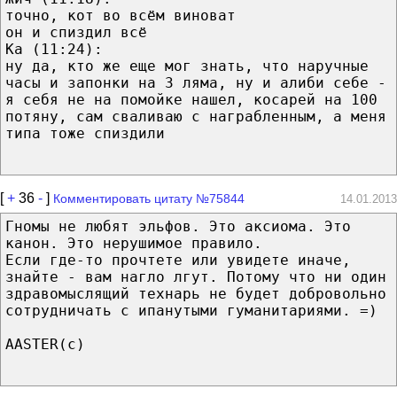
точно, кот во всём виноват
он и спиздил всё
Ka ‎(11:24):
ну да, кто же еще мог знать, что наручные
часы и запонки на 3 ляма, ну и алиби себе -
я себя не на помойке нашел, косарей на 100
потяну, сам сваливаю с награбленным, а меня
типа тоже спиздили
[
+
36
-
]
Комментировать цитату №75844
14.01.2013
Гномы не любят эльфов. Это аксиома. Это
канон. Это нерушимое правило.
Если где-то прочтете или увидете иначе,
знайте - вам нагло лгут. Потому что ни один
здравомыслящий технарь не будет добровольно
сотрудничать с ипанутыми гуманитариями. =)
AASTER(с)