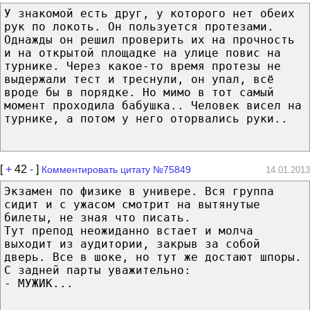
У знакомой есть друг, у которого нет обеих
рук по локоть. Он пользуется протезами.
Однажды он решил проверить их на прочность
и на открытой площадке на улице повис на
турнике. Через какое-то время протезы не
выдержали тест и треснули, он упал, всё
вроде бы в порядке. Но мимо в тот самый
момент проходила бабушка.. Человек висел на
турнике, а потом у него оторвались руки..
[
+
42
-
]
Комментировать цитату №75849
14.01.2013
Экзамен по физике в универе. Вся группа
сидит и с ужасом смотрит на вытянутые
билеты, не зная что писать.
Тут препод неожиданно встает и молча
выходит из аудитории, закрыв за собой
дверь. Все в шоке, но тут же достают шпоры.
С задней парты уважительно:
- МУЖИК...