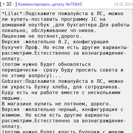
[
+
32
-
]
Комментировать цитату №75843
14.01.2013
*Lilac*:Подскажите пожалуйста в ЛС, можно
ли купить-поставить программу 1С на
домашний ноутбук ,для бухгалтера.Для работы
локально, обслуживание чп-ников.
Лицензию не потянет,дорого.
Версия -желательно 8.2, конфигурация
бухучет Проф. Но если есть другие варианты-
рассмотрим.Естесственно за вознаграждение-
оплату.
(потом нужно будет обновляться
периодически- сразу буду просить совета и
по этому вопросу)...
Gobzavr:Подскажите пожалуйста в ЛС, можно
ли украсть булку хлеба, для сотрудников.
Буду есть на работе вместе с несколькими
людьми.
В магазине купить не потянем, дорого.
Версия -желательно черный, конфигурация с
изюмом. Но если есть другие варианты-
рассмотрим.Естесственно за вознаграждение-
оплату.
(потом нужно будет красть булочки с маком