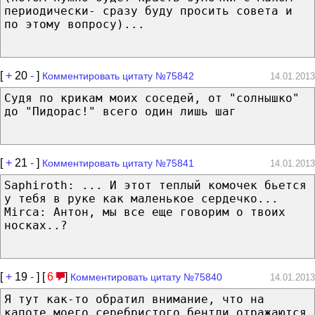
периодически- сразу буду просить совета и
по этому вопросу)...
[
+
20
-
]
Комментировать цитату №75842
14.01.2013
Судя по крикам моих соседей, от "солнышко"
до "Пидорас!" всего один лишь шаг
[
+
21
-
]
Комментировать цитату №75841
14.01.2013
Saphiroth: ... И этот теплый комочек бьется
у тебя в руке как маленькое сердечко...
Mirca: Антон, мы все еще говорим о твоих
носках..?
[
+
19
-
] [
6
]
Комментировать цитату №75840
14.01.2013
Я тут как-то обратил внимание, что на
капоте моего серебристого бентли отражаются