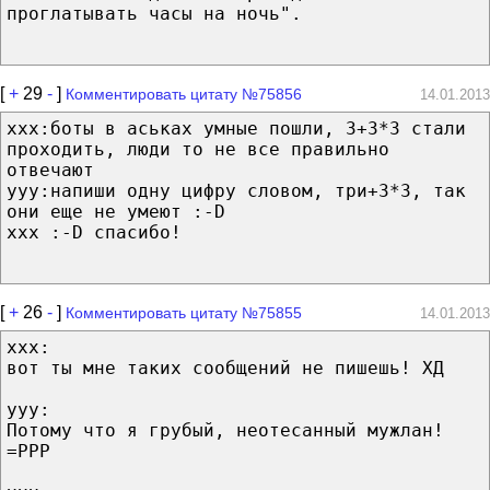
проглатывать часы на ночь".
[
+
29
-
]
Комментировать цитату №75856
14.01.2013
ххх:боты в аськах умные пошли, 3+3*3 стали
проходить, люди то не все правильно
отвечают
ууу:напиши одну цифру словом, три+3*3, так
они еще не умеют :-D
ххх :-D спасибо!
[
+
26
-
]
Комментировать цитату №75855
14.01.2013
xxx:
вот ты мне таких сообщений не пишешь! ХД
yyy:
Потому что я грубый, неотесанный мужлан!
=РРР