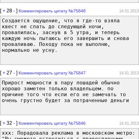
[
+
28
-
]
Комментировать цитату №75848
14.01.2013
Создается ощущение, что я где-то взяла
квест не спать до следующей ночи,
провалилась, заснув в 5 утра, и теперь
каждую ночь пытаюсь его завершить и снова
проваливаю. Походу пока не выполню,
нормально не усну.
[
+
27
-
]
Комментировать цитату №75847
14.01.2013
Прирост мощности в пару лошадей обычно
хорошо заметен только владельцем. по
причине того что если его не замечать то
очень грустно будет за потраченные деньги
[
+
32
-
]
Комментировать цитату №75846
14.01.2013
xxx: Порадовала реклама в московском метро:
"Вы сможете встретиться с православными