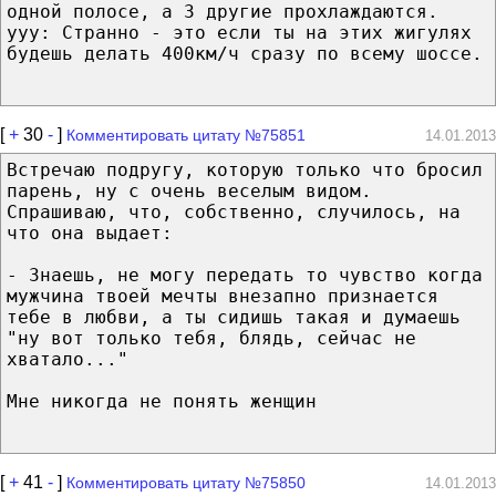
одной полосе, а 3 другие прохлаждаются.
yyy: Странно - это если ты на этих жигулях
будешь делать 400км/ч сразу по всему шоссе.
[
+
30
-
]
Комментировать цитату №75851
14.01.2013
Встречаю подругу, которую только что бросил
парень, ну с очень веселым видом.
Спрашиваю, что, собственно, случилось, на
что она выдает:
- Знаешь, не могу передать то чувство когда
мужчина твоей мечты внезапно признается
тебе в любви, а ты сидишь такая и думаешь
"ну вот только тебя, блядь, сейчас не
хватало..."
Мне никогда не понять женщин
[
+
41
-
]
Комментировать цитату №75850
14.01.2013