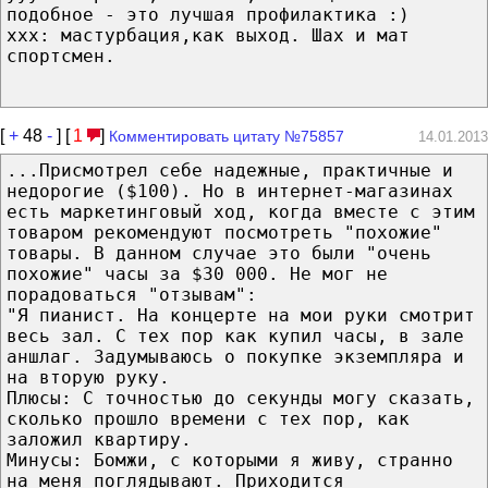
подобное - это лучшая профилактика :)
xxx: мастурбация,как выход. Шах и мат
спортсмен.
[
+
48
-
] [
1
]
Комментировать цитату №75857
14.01.2013
...Присмотрел себе надежные, практичные и
недорогие ($100). Но в интернет-магазинах
есть маркетинговый ход, когда вместе с этим
товаром рекомендуют посмотреть "похожие"
товары. В данном случае это были "очень
похожие" часы за $30 000. Не мог не
порадоваться "отзывам":
"Я пианист. На концерте на мои руки смотрит
весь зал. С тех пор как купил часы, в зале
аншлаг. Задумываюсь о покупке экземпляра и
на вторую руку.
Плюсы: С точностью до секунды могу сказать,
сколько прошло времени с тех пор, как
заложил квартиру.
Минусы: Бомжи, с которыми я живу, странно
на меня поглядывают. Приходится