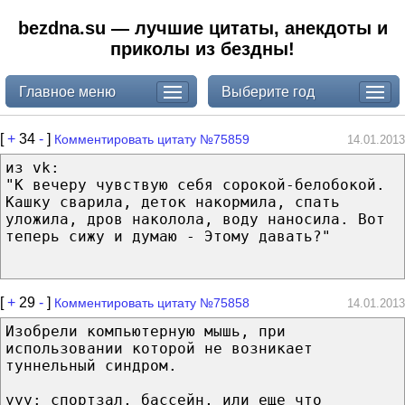
bezdna.su — лучшие цитаты, анекдоты и
приколы из бездны!
Главное меню
Выберите год
[
+
34
-
]
Комментировать цитату №75859
14.01.2013
из vk:
"К вечеру чувствую себя сорокой-белобокой.
Кашку сварила, деток накормила, спать
уложила, дров наколола, воду наносила. Вот
теперь сижу и думаю - Этому давать?"
[
+
29
-
]
Комментировать цитату №75858
14.01.2013
Изобрели компьютерную мышь, при
использовании которой не возникает
туннельный синдром.
yyy: спортзал, бассейн, или еще что