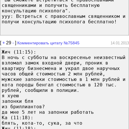
священниками и получить бесплатную
консультацию психолога".
yyy: Встреться с православным священником и
получи консультацию психолога бесплатно!
[
+
29
-
]
Комментировать цитату №75845
14.01.2013
Жич ‎(11:15):
В ночь с субботы на воскресенье неизвестный
взломал замок входной двери, проник в
квартиру бизнесмена и украл двое наручных
часов общей стоимостью 2 млн рублей,
мужские запонки стоимостью в 1 млн рублей и
кота породы бенгал стоимостью в 120 тыс.
рублей, сообщили в полиции.
я хуею
запонки бля
из бриллиантов?
да мне 5 лет на запонки работать
Ka ‎(11:18):
блять, кота-то, сука, за что
Жич ‎(11:18):