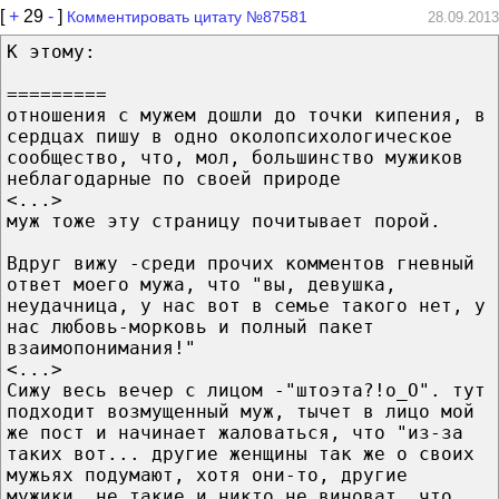
[
+
29
-
]
Комментировать цитату №87581
28.09.2013
К этому:
=========
отношения с мужем дошли до точки кипения, в
сердцах пишу в одно околопсихологическое
сообщество, что, мол, большинство мужиков
неблагодарные по своей природе
<...>
муж тоже эту страницу почитывает порой.
Вдруг вижу -среди прочих комментов гневный
ответ моего мужа, что "вы, девушка,
неудачница, у нас вот в семье такого нет, у
нас любовь-морковь и полный пакет
взаимопонимания!"
<...>
Сижу весь вечер с лицом -"штоэта?!о_О". тут
подходит возмущенный муж, тычет в лицо мой
же пост и начинает жаловаться, что "из-за
таких вот... другие женщины так же о своих
мужьях подумают, хотя они-то, другие
мужики, не такие и никто не виноват, что