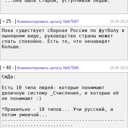
"...она была старой, уступчивой ледью."
[
+
25
-
]
Комментировать цитату №87587
28.09.2013
Пока существует сборная России по футболу в
нынешнем виде, руководство страны может
спать спокойно. Есть то, что ненавидят
больше.
[
+
40
-
]
Комментировать цитату №87586
28.09.2013
CюДа:
Есть 10 типа людей: которые понимают
двоичную систему _Счисления, и которые её
не понимают :)
*Правильно - 10 типов... Учи русский, а
потом умничай...
-------------------------------------------
-------------------------