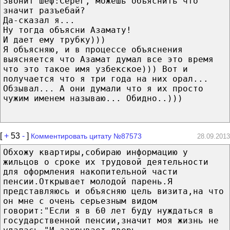
Звонит шеф:Серег, можешь объяснить что
значит разъебай?
Да-сказал я...
Ну тогда объясни Азамату!
И дает ему трубку)))
Я объясняю, и в процессе объяснения
выясняется что Азамат думал все это время
что это такое имя узбекское))) Вот и
получается что я три года на них орал...
Обзывал... А они думали что я их просто
чужим именем называю... Обидно..)))
[
+
53
-
]
Комментировать цитату №87573
28.09.2013
Обхожу квартиры,собираю информацию у
жильцов о сроке их трудовой деятельности
для оформления накопительной части
пенсии.Открывает молодой парень.Я
представляюсь и объясняю цель визита,на что
он мне с очень серьезным видом
говорит:"Если я в 60 лет буду нуждаться в
государственной пенсии,значит моя жизнь не