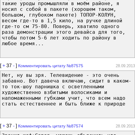
такие уроды промышляли в моём районе, я
носил с собой в пакете (хорошем таком,
большом, глубоком пакете) ТОПОР-КОЛУН,
весом где-то в 1,5 кило, на ручке длиной
где-то см 75-80. Поверь, хватило одного
раза демонстрации этого девайса для того,
чтобы потом 5-6 лет ходить по району в
любое время...
[
+
37
-
]
Комментировать цитату №87575
28.09.2013
Нет, ну вы зря. Телевидение - это очень
забавно. Вот давеча включаю, сидит в каком-
то ток-шоу парнишка с осветленными
художественно взбитыми волосиками и
напомаженными губками учит, что всем надо
стать естественнее и быть ближе к природе
[
+
37
-
]
Комментировать цитату №87574
28.09.2013