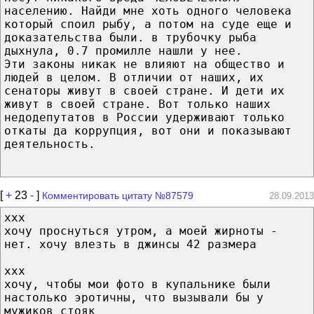
населению. Найди мне хоть одного человека
который споил рыбу, а потом на суде еще и
доказательства были. в трубочку рыба
дыхнула, 0.7 промилле нашли у нее.
Эти законы никак не влияют на общество и
людей в целом. В отличии от наших, их
сенаторы живут в своей стране. И дети их
живут в своей стране. Вот только наших
недодепутатов в России удерживают только
откаты да коррупция, вот они и показывают
деятельность.
[
+
23
-
]
Комментировать цитату №87579
28.09.2013
xxx
хочу проснуться утром, а моей жирноты -
нет. хочу влезть в джинсы 42 размера
xxx
хочу, чтобы мои фото в купальнике были
настолько эротичны, что вызывали бы у
мужиков стояк