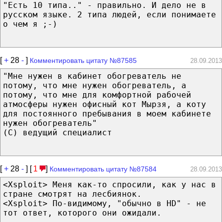
"Есть 10 типа.." - правильно. И дело не в
русском языке. 2 типа людей, если понимаете
о чем я ;-)
[
+
28
-
]
Комментировать цитату №87585
28.09.2013
"Мне нужен в кабинет обогреватель не
потому, что мне нужен обогреватель, а
потому, что мне для комфортной рабочей
атмосферы нужен офисный кот Мырзя, а коту
для постоянного пребывания в моем кабинете
нужен обогреватель"
(С) ведущий специалист
[
+
28
-
] [
1
]
Комментировать цитату №87584
28.09.2013
<Xsploit> Меня как-то спросили, как у нас в
стране смотрят на лесбиянок.
<Xsploit> По-видимому, "обычно в HD" - не
тот ответ, которого они ожидали.