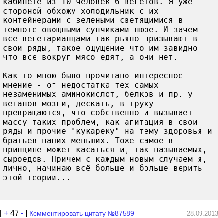
кабинете из 10 человек 6 вегетов. Я уже
стороной обхожу холодильник с их
контейнерами с зелеными светящимися в
темноте овощными супчиками пюре. И зачем
все вегетарианцами так рьяно призывают в
свои ряды, такое ощущение что им завидно
что все вокруг мясо едят, а они нет.
Как-то мною было прочитано интересное
мнение - от недостатка тех самых
незаменимых аминокислот, белков и пр. у
веганов мозги, дескать, в труху
превращаются, что собственно и вызывает
массу таких проблем, как агитация в свои
ряды и прочие "кукареку" на тему здоровья и
братьев наших меньших. Тоже самое в
принципе может касаться и, так называемых,
сыроедов. Причем с каждым новым случаем я,
лично, начинаю всё больше и больше верить
этой теории...
[
+
47
-
]
Комментировать цитату №87589
28.09.2013