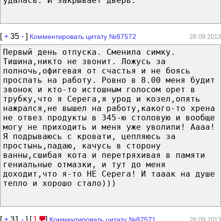
удалась."И закрывает дверь.
[
+
35
-
]
Комментировать цитату №87572
28.09.2013
Первый день отпуска. Сменила симку.
Тишина,никто не звонит. Ложусь за
полночь,офигевая от счастья и не боясь
проспать на работу. Ровно в 8.00 меня будит
звонок и кто-то истошным голосом орет в
трубку,что я Серега,я урод и козел,опять
нажрался,не вышел на работу,какого-то хрена
не отвез продукты в 345-ю столовую и вообще
могу не приходить и меня уже уволили! Аааа!
Я подрываюсь с кровати, цепляюсь за
простынь,падаю, качусь в сторону
ванны,сшибая кота и перетряхивая в памяти
гениальные отмазки, и тут до меня
доходит,что я-то НЕ Серега! И тааак на душе
тепло и хорошо стало)))
[
+
31
-
] [
1
]
Комментировать цитату №87571
28.09.2013