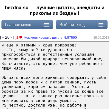
bezdna.su — лучшие цитаты, анекдоты и
приколы из бездны!
Главное меню
Выберите год
[
+
26
-
] [
1
]
Комментировать цитату №87590
28.09.2013
и еще к этомим - срыв покровов:
...Те, кому всё же удалось бы
приспособиться к естественным условиям,
нанесли бы дикой природе непоправимый вред.
Вы считаете, это лучше, чем употребление в
пищу мяса?
Обязать всех вегетарианцев содержать у себя
дома пару коров и с пяток свинок, пусть
ухаживают, корм им запасают. Уж если
борются за их права то пускай до конца все
делают... а то только разглагольствовать и
агитировать в свои ряды умеют...
PS Честно, достали уже. На работе в