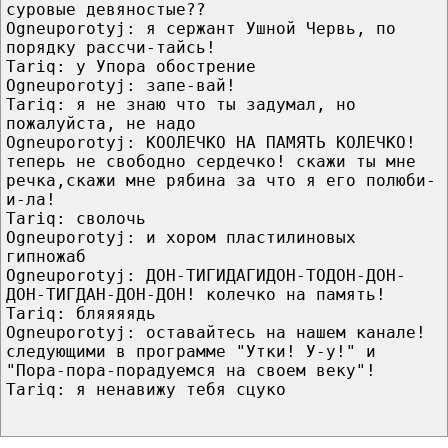
суровые девяностые??
Ogneuporotyj: я сержант Ушной Червь, по
порядку рассчи-тайсь!
Tariq: у Упора обострение
Ogneuporotyj: запе-вай!
Tariq: я не знаю что ты задумал, но
пожалуйста, не надо
Ogneuporotyj: КООЛЕЧКО НА ПАМЯТЬ КОЛЕЧКО!
теперь не свободно сердечко! скажи ты мне
речка,скажи мне рябина за что я его полюби-
и-ла!
Tariq: сволочь
Ogneuporotyj: и хором пластилиновых
гипножаб
Ogneuporotyj: ДОН-ТИГИДАГИДОН-ТОДОН-ДОН-
ДОН-ТИГДАН-ДОН-ДОН! колечко на память!
Tariq: бляяяядь
Ogneuporotyj: оставайтесь на нашем канале!
следующими в программе "Утки! У-у!" и
"Пора-пора-порадуемся на своем веку"!
Tariq: я ненавижу тебя сцуко