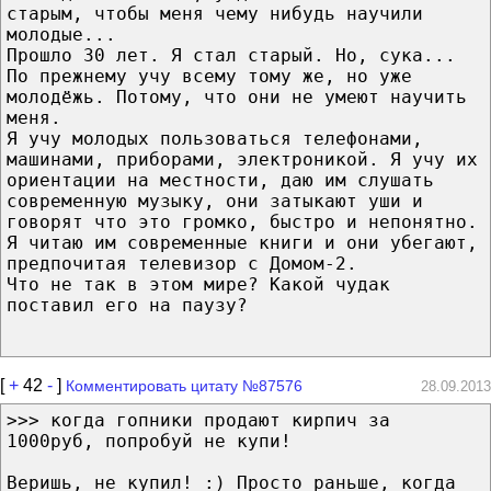
старым, чтобы меня чему нибудь научили
молодые...
Прошло 30 лет. Я стал старый. Но, сука...
По прежнему учу всему тому же, но уже
молодёжь. Потому, что они не умеют научить
меня.
Я учу молодых пользоваться телефонами,
машинами, приборами, электроникой. Я учу их
ориентации на местности, даю им слушать
современную музыку, они затыкают уши и
говорят что это громко, быстро и непонятно.
Я читаю им современные книги и они убегают,
предпочитая телевизор с Домом-2.
Что не так в этом мире? Какой чудак
поставил его на паузу?
[
+
42
-
]
Комментировать цитату №87576
28.09.2013
>>> когда гопники продают кирпич за
1000руб, попробуй не купи!
Веришь, не купил! :) Просто раньше, когда