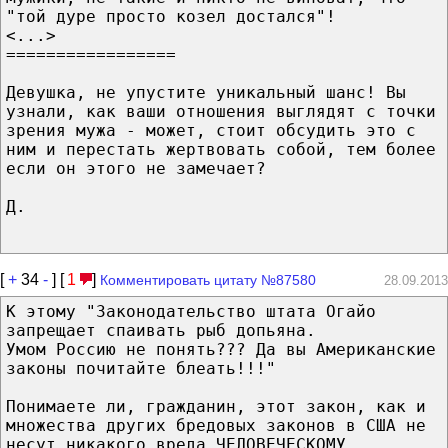
"той дуре просто козел достался"!
<...>
=================
Девушка, не упустите уникальный шанс! Вы
узнали, как ваши отношения выглядят с точки
зрения мужа - может, стоит обсудить это с
ним и перестать жертвовать собой, тем более
если он этого не замечает?
Д.
[
+
34
-
] [
1
]
Комментировать цитату №87580
28.09.2013
К этому "Законодательство штата Огайо
запрещает спаивать рыб допьяна.
Умом Россию не понять??? Да вы Американские
законы почитайте блеать!!!"
Понимаете ли, гражданин, этот закон, как и
множества других бредовых законов в США не
несут никакого вреда ЧЕЛОВЕЧЕСКОМУ