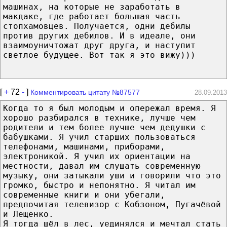
машинах, на которые не заработать в
макдаке, где работает большая часть
стопхамовцев. Получается, одни дебилы
против других дебилов. И в идеале, они
взаимоуничтожат друг друга, и наступит
светлое будущее. Вот так я это вижу)))
[
+
72
-
]
Комментировать цитату №87577
28.09.2013
Когда то я был молодым и опережал время. Я
хорошо разбирался в технике, лучше чем
родители и тем более лучше чем дедушки с
бабушками. Я учил старших пользоваться
телефонами, машинами, приборами,
электроникой. Я учил их ориентации на
местности, давал им слушать современную
музыку, они затыкали уши и говорили что это
громко, быстро и непонятно. Я читал им
современные книги и они убегали,
предпочитая телевизор с Кобзоном, Пугачёвой
и Лещенко.
Я тогда шёл в лес, уединялся и мечтал стать