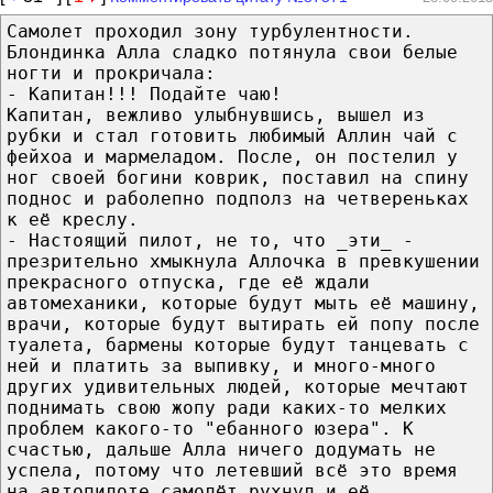
Самолет проходил зону турбулентности.
Блондинка Алла сладко потянула свои белые
ногти и прокричала:
- Капитан!!! Подайте чаю!
Капитан, вежливо улыбнувшись, вышел из
рубки и стал готовить любимый Аллин чай с
фейхоа и мармеладом. После, он постелил у
ног своей богини коврик, поставил на спину
поднос и раболепно подполз на четвереньках
к её креслу.
- Настоящий пилот, не то, что _эти_ -
презрительно хмыкнула Аллочка в превкушении
прекрасного отпуска, где её ждали
автомеханики, которые будут мыть её машину,
врачи, которые будут вытирать ей попу после
туалета, бармены которые будут танцевать с
ней и платить за выпивку, и много-много
других удивительных людей, которые мечтают
поднимать свою жопу ради каких-то мелких
проблем какого-то "ебанного юзера". К
счастью, дальше Алла ничего додумать не
успела, потому что летевший всё это время
на автопилоте самолёт рухнул и её