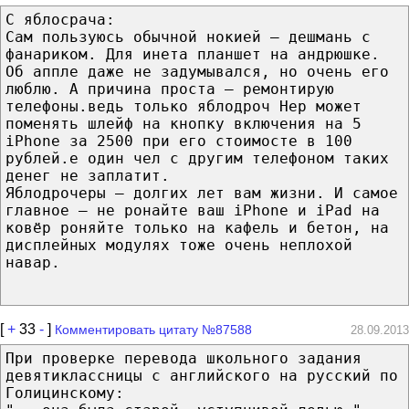
С яблосрача:
Сам пользуюсь обычной нокией — дешмань с
фанариком. Для инета планшет на андрюшке.
Об аппле даже не задумывался, но очень его
люблю. А причина проста — ремонтирую
телефоны.ведь только яблодроч Нер может
поменять шлейф на кнопку включения на 5
iPhone за 2500 при его стоимосте в 100
рублей.е один чел с другим телефоном таких
денег не заплатит.
Яблодрочеры — долгих лет вам жизни. И самое
главное — не ронайте ваш iPhone и iPad на
ковёр роняйте только на кафель и бетон, на
дисплейных модулях тоже очень неплохой
навар.
[
+
33
-
]
Комментировать цитату №87588
28.09.2013
При проверке перевода школьного задания
девятиклассницы с английского на русский по
Голицинскому: