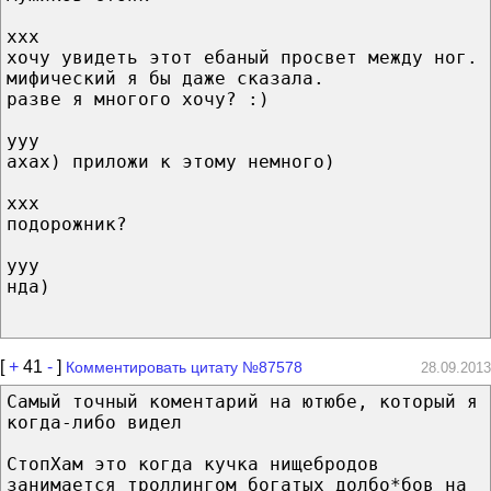
xxx
хочу увидеть этот ебаный просвет между ног.
мифический я бы даже сказала.
разве я многого хочу? :)
yyy
ахах) приложи к этому немного)
xxx
подорожник?
yyy
нда)
[
+
41
-
]
Комментировать цитату №87578
28.09.2013
Самый точный коментарий на ютюбе, который я
когда-либо видел
СтопХам это когда кучка нищебродов
занимается троллингом богатых долбо*бов на