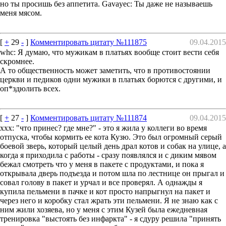
но ты просишь без аппетита. Gavayec: Ты даже не называешь
меня мясом.
[
+
29
-
]
Комментировать цитату №111875
09.04.2015
whc: Я думаю, что мужикам в платьях вообще стоит вести себя
скромнее.
А то общественность может заметить, что в противостоянии
церкви и педиков одни мужики в платьях борются с другими, и
оп*здюлить всех.
[
+
27
-
]
Комментировать цитату №111874
09.04.2015
ххх: "что принес? где мне?" - это я жила у коллеги во время
отпуска, чтобы кормить ее кота Кузю. Это был огромный серый
боевой зверь, который целый день драл котов и собак на улице, а
когда я приходила с работы - сразу появлялся и с диким мявом
бежал смотреть что у меня в пакете с продуктами, и пока я
открывала дверь подъезда и потом шла по лестнице он прыгал и
совал голову в пакет и урчал и все проверял. А однажды я
купила пельмени в пачке и кот просто напрыгнул на пакет и
через него и коробку стал жрать эти пельмени. Я не знаю как с
ним жили хозяева, но у меня с этим Кузей была ежедневная
тренировка "выстоять без инфаркта" - я сдуру решила "принять