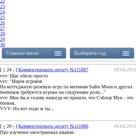
22
23
24
25
26
27
28
29
30
Главное меню
Выберите год
[
+
24
-
]
Комментировать цитату №111887
09.04.2015
vvv: Щас убило просто
vvv: "Ищем игроков
На коттеджную ролевую игру по мотивам Sailor Moon и других
боевиков требуются игроки на следующие роли..."
vvv: Мне бы в голову никогда не пришло, что Сэйлор Мун - это
боевик.
VVV: Но вот поди ж ты...
[
+
29
-
]
Комментировать цитату №111886
09.04.2015
Про изучение иностранных языков: