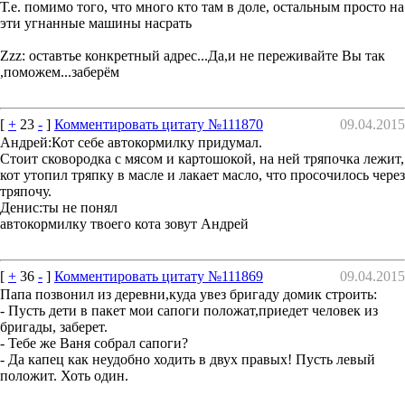
Т.е. помимо того, что много кто там в доле, остальным просто на
эти угнанные машины насрать
Zzz: оставтье конкретный адрес...Да,и не переживайте Вы так
,поможем...заберём
[
+
23
-
]
Комментировать цитату №111870
09.04.2015
Андрей:Кот себе автокормилку придумал.
Стоит сковородка с мясом и картошокой, на ней тряпочка лежит,
кот утопил тряпку в масле и лакает масло, что просочилось через
тряпочу.
Денис:ты не понял
автокормилку твоего кота зовут Андрей
[
+
36
-
]
Комментировать цитату №111869
09.04.2015
Папа позвонил из деревни,куда увез бригаду домик строить:
- Пусть дети в пакет мои сапоги положат,приедет человек из
бригады, заберет.
- Тебе же Ваня собрал сапоги?
- Да капец как неудобно ходить в двух правых! Пусть левый
положит. Хоть один.