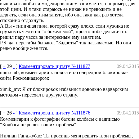
вышивать любит и моделированием занимается, например, для
этой цели. И я таки стараюсь ее никак не тревожить и не
дергать, если она этим занята, ибо она таки как раз хотела
спокойно отдохнуть.
А Вы - типичная пила, которой сразу плохо, если мужика не
грузануть чем и он "о божеж мой", просто побездельничать
решил пару часов за интересным ему занятием.
P.S. да, перегибы бывают. "Задроты" так называемые. Но они
редко вообще женятся.
[
+
29
-
]
Комментировать цитату №111877
09.04.2015
nnm-club, комментарий к новости об очередной блокировке
сайта Роскомнадзором:
ximik_mv: Я от блокировок избавился довольно варварским
методом - переехал в другую страну.
[
+
26
-
]
Комментировать цитату №111876
09.04.2015
Комментарии к фотографии батона колбасы с надписью
"Колбаса не решит ваших проблем":
Нилиан Ганджубас: Ты просишь меня решить твои проблемы,