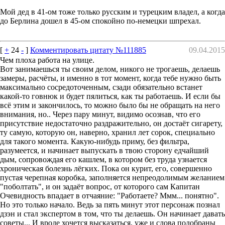
Мой дед в 41-ом тоже только русским и турецким владел, а когда
до Берлина дошел в 45-ом спокойно по-немецки шпрехал.
[
+
24
-
]
Комментировать цитату №111885
09.04.2015
Чем плоха работа на улице.
Вот занимаешься ты своим делом, никого не трогаешь, делаешь
замеры, расчёты, и именно в тот момент, когда тебе нужно быть
максимально сосредоточенным, сзади обязательно встанет
какой-то говнюк и будет пялиться, как ты работаешь. И если бы
всё этим и закончилось, то можно было бы не обращать на него
внимания, но.. Через пару минут, видимо осознав, что его
присутствие недостаточно раздражительно, он достаёт сигарету,
ту самую, которую он, наверно, хранил лет сорок, специально
для такого момента. Какую-нибудь приму, без фильтра,
разумеется, и начинает выпускать в твою сторону едчайший
дым, сопровождая его кашлем, в котором без труда узнается
хроническая болезнь лёгких. Пока он курит, его, совершенно
пустая черепная коробка, заполняется непреодолимым желанием
"поболтать", и он задаёт вопрос, от которого сам Капитан
Очевидность впадает в отчаяние: "Работаете? Ммм... понятно".
Но это только начало. Ведь за пять минут этот персонаж познал
дзэн и стал экспертом в том, что ты делаешь. Он начинает давать
советы... И вроде хочется высказаться, уже и слова подобраны