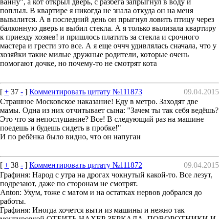
ванну", а кот открыл дверь, с разбега запрыгнул в воду и
поплыл. В квартире я никогда не знала откуда он на меня
вывалится. А в последний день он прыгнул ловить птицу через
балконную дверь и выбил стекла. А я только вылизала квартиру
к приезду хозяев! и пришлось платить за стекла и срочного
мастера и грести это все. А я еще оччч удивлялась сначала, что у
хозяйки такие милые дружные родители, которые очень
помогают дочке, но почему-то не смотрят кота
[
+
37
-
]
Комментировать цитату №111873
09.04.2015
Страшное Московское наказание! Еду в метро. Заходят две
мамы. Одна из них отчитывает сына: "Зачем ты так себя ведёшь?
Это что за непослушание? Все! В следующий раз на машине
поедешь и будешь сидеть в пробке!"
И по ребёнка было видно, что он напуган
[
+
38
-
]
Комментировать цитату №111872
09.04.2015
Графиня: Народ с утра на дрогах чокнутый какой-то. Все лезут,
подрезают, даже по сторонам не смотрят.
Anton: Ухум, тоже с матом и на остатках нервов добрался до
работы.
Графиня: Иногда хочется выти из машины и нежно так
монтировкой ОТБИТЬ НАХЕР ЗЕРКАЛА, ПОВОРОТНИКИ И