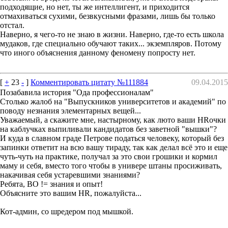
подходящие, но нет, ты же интеллигент, и приходится
отмахиваться сухими, безвкусными фразами, лишь бы только
отстал.
Наверно, я чего-то не знаю в жизни. Наверно, где-то есть школа
мудаков, где специально обучают таких... экземпляров. Потому
что иного объяснения данному феномену попросту нет.
[
+
23
-
]
Комментировать цитату №111884
09.04.2015
Позабавила история "Ода профессионалам"
Столько жалоб на "Выпускников университетов и академий" по
поводу незнания элементарных вещей...
Уважаемый, а скажите мне, настырному, как люто ваши HRочки
на каблучках выпиливали кандидатов без заветной "вышки"?
И куда в славном граде Петрове податься человеку, который без
запинки ответит на всю вашу тираду, так как делал всё это и еще
чуть-чуть на практике, получал за это свои грошики и кормил
маму и себя, вместо того чтобы в универе штаны просиживать,
накачивая себя устаревшими знаниями?
Ребята, ВО != знания и опыт!
Объясните это вашим HR, пожалуйста...
Кот-админ, со шредером под мышкой.