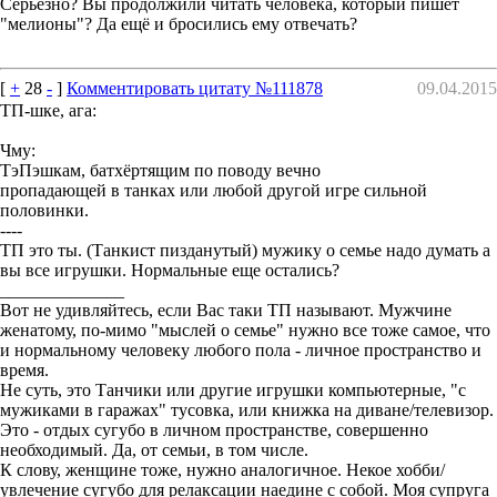
Серьезно? Вы продолжили читать человека, который пишет
"мелионы"? Да ещё и бросились ему отвечать?
[
+
28
-
]
Комментировать цитату №111878
09.04.2015
ТП-шке, ага:
Чму:
ТэПэшкам, батхёртящим по поводу вечно
пропадающей в танках или любой другой игре сильной
половинки.
----
ТП это ты. (Танкист пизданутый) мужику о семье надо думать а
вы все игрушки. Нормальные еще остались?
______________
Вот не удивляйтесь, если Вас таки ТП называют. Мужчине
женатому, по-мимо "мыслей о семье" нужно все тоже самое, что
и нормальному человеку любого пола - личное пространство и
время.
Не суть, это Танчики или другие игрушки компьютерные, "с
мужиками в гаражах" тусовка, или книжка на диване/телевизор.
Это - отдых сугубо в личном пространстве, совершенно
необходимый. Да, от семьи, в том числе.
К слову, женщине тоже, нужно аналогичное. Некое хобби/
увлечение сугубо для релаксации наедине с собой. Моя супруга