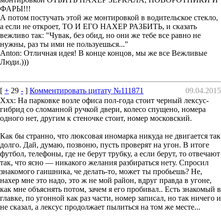
ФАРЫ!!!
А потом постучать этой же монтировкой в водительское стекло,
а если не откроет, ТО И ЕГО НАХЕР РАЗБИТЬ, и сказать
вежливо так: "Чувак, без обид, но они же тебе все равно не
нужны, раз ты ими не пользуешься..."
Anton: Отличная идея! В конце концов, мы же все Вежливые
Люди.)))
[
+
29
-
]
Комментировать цитату №111871
09.04.2015
Xxx: На парковке возле офиса пол-года стоит черный лексус-
гибрид со сломанной ручкой двери, колесо спущено, номера
одного нет, другим к стеночке стоит, номер московский.
Как бы странно, что люксовая иномарка никуда не двигается так
долго. Дай, думаю, позвоню, пусть проверят на угон. В итоге
футбол, телефоны, где не берут трубку, а если берут, то отвечают
так, что ясно — никакого желания разбираться нету. Спросил
знакомого гаишника, че делать-то, может ты пробьешь? Не,
нахер мне это надо, это ж не мой район, вдруг правда в угоне,
как мне объяснять потом, зачем я его пробивал.. Есть знакомый в
главке, по угонной как раз части, номер записал, но так ничего и
не сказал, а лексус продолжает пылиться на том же месте...