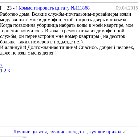
[
+
23
-
]
Комментировать цитату №111868
09.04.2015
Работаю дома. Всякие службы-почтальоны-провайдеры взяли
моду звонить мне в домофон, чтоб открыть дверь в подъезд.
Когда позвонила уборщица набрать воды в моей квартире, мое
терпение кончилось. Вызвала ремонтника из домофон ной
службы, он перенастроил мне номер квартиры ( на десяток
больше, таких номеров в подъезде нет).
И аллилуйя! Долгожданная тишина! Спасибо, добрый человек,
даже не взял с меня денег!
>
1
2
3
Лучшие цитаты, лучшие анекдоты, лучшие приколы