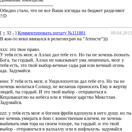
------------------------------------
Обидно стало, что не все Ваши взгляды на бюджет разделяют
?:D
[
+
32
-
]
Комментировать цитату №111881
09.04.2015
В кои-то веки ввязался в религиесрач на "Атеисте")))
ххх: это твое право.
У тебя есть мозг, и Аллах дал тебе его. Но ты не хочешь познать
Бога, ты гордый, Аллах не наказывает ума лишенных, мозг у
тебя есть, это твой выбор-вечные сады рая или вечный огонь
ада. Задумайся.
ннн: У тебя есть мозг, и Уицилопочтли дал тебе его. Но ты не
хочешь молиться Солнцу, не желаешь приносить Ему в жертву
людей, ты гордый. И это твой выбор - отправиться к
Кецалькоатлю на небеса или в тёмное царство Микстлан.
Задумайся.
zzz: у тебя есть мозг и богиня фрейя вдохнула в него душу. но ты
не хочешь умирать в бою с воинственым кличем, не хочешь
выбивать имя тора на своем топоре, ты гордый. и это твой
выбор - отправиться в валхаллу или в нифльхель. задумайся