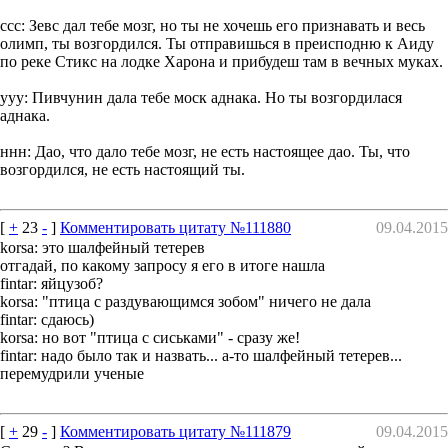
ccc: Зевс дал тебе мозг, но ты не хочешь его признавать и весь
олимп, ты возгордился. Ты отправишься в преисподню к Аиду
по реке Стикс на лодке Харона и прибудеш там в вечных муках.
yyy: Пивчунин дала тебе моск аднака. Но ты возгордилася
аднака.
ннн: Дао, что дало тебе мозг, не есть настоящее дао. Ты, что
возгордился, не есть настоящий ты.
[
+
23
-
]
Комментировать цитату №111880
09.04.2015
korsa: это шалфейный тетерев
отгадай, по какому запросу я его в итоге нашла
fintar: яйцузоб?
korsa: "птица с раздувающимся зобом" ничего не дала
fintar: сдаюсь)
korsa: но вот "птица с сиськами" - сразу же!
fintar: надо было так и назвать... а-то шалфейный тетерев...
перемудрили ученые
[
+
29
-
]
Комментировать цитату №111879
09.04.2015