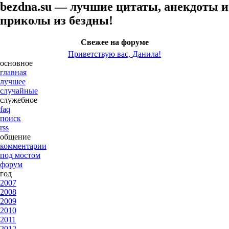
bezdna.su — лучшие цитаты, анекдоты и
приколы из бездны!
Свежее на форуме
Приветствую вас, Данила!
основное
главная
лучшее
случайные
служебное
faq
поиск
rss
общение
комментарии
под мостом
форум
год
2007
2008
2009
2010
2011
2012