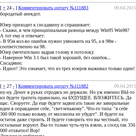
[
+
24
-
]
Комментировать цитату №111883
09.04.2015
бородатый анекдот.
Юзер приходит к сисадмину и спрашивает:
- Скажи, в чем принципиальная разница между Win95 Win98?
А тот ему и отвечает:
- В 95м кол-во ошибок нужно умножить на 95, а в 98м -
соответственно на 98.
Юзер (мечтательно задрав голову в потолок):
- Наверное Win 3.1 был такой хороший, без ошибок...
Сисадмин:
- Идиот! Это означает, что из трех юзеров выживал только один!
[
+
27
-
]
Комментировать цитату №111882
09.04.2015
ну-ну. Денег в руках отродясь не держали. Но уж именно ВЫ-то
их будете тратить правильно, на БУДУЩЕЕ. ВЛОЖИТЕСЬ. Да
щас. Своруете. Да еще будете задвигать такие же завиральные
идеи в оправдание себе, "светленькому". Что-то типа: "я себе
300 000 только возьму, от миллиона не убудет". И будете на
остаток даже строить. И будете говорить что вы честный, это
остальные воруют. Вы-то только чуть-чуть взяли, а сосед так 350
000 отхватил! Вор!
Диванные имбецилы.