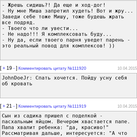
- Жрешь сидишь?! Да еще и ход-дог!
- Ну мне Миша запретил худеть! Вот и жру...
Заведи себе тоже Мишу, тоже будешь жрать
все подряд.
- Твоего что ли увести...
- Не надо!!! Я комплексовать буду...
- Ну да, если твоего парня уведет парень -
это реальный повод для комплексов! ))
[
+
19
-
]
Комментировать цитату №111920
10.04.2015
JohnDoeJr: Спать хочется. Пойду усну себя
об кровать
[
+
21
-
]
Комментировать цитату №111919
10.04.2015
Сын из садика пришел с поделкой -
пасхальным яйцом. Вечером хвастается папе.
Папа хвалит ребенка: "да, красиво!"
Рассматривая дальше, интересуется: "А что