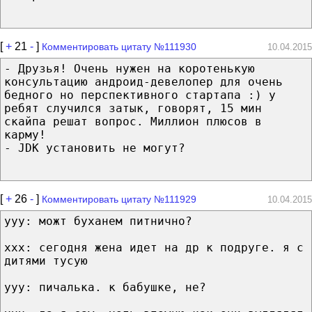
[
+
21
-
]
Комментировать цитату №111930
10.04.2015
- Друзья! Очень нужен на коротенькую
консультацию андроид-девелопер для очень
бедного но перспективного стартапа :) у
ребят случился затык, говорят, 15 мин
скайпа решат вопрос. Миллион плюсов в
карму!
- JDK установить не могут?
[
+
26
-
]
Комментировать цитату №111929
10.04.2015
ууу: можт буханем питнично?
ххх: сегодня жена идет на др к подруге. я с
дитями тусую
ууу: пичалька. к бабушке, не?