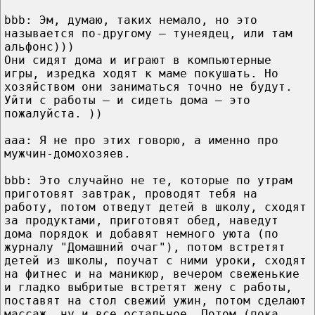
bbb: Эм, думаю, таких немало, но это
называется по-другому — тунеядец, или там
альфонс)))
Они сидят дома и играют в компьютерные
игры, изредка ходят к маме покушать. Но
хозяйством они заниматься точно не будут.
Уйти с работы — и сидеть дома — это
пожалуйста. ))
aaa: Я не про этих говорю, а именно про
мужчин-домохозяев.
bbb: Это случайно не те, которые по утрам
приготовят завтрак, проводят тебя на
работу, потом отведут детей в школу, сходят
за продуктами, приготовят обед, наведут
дома порядок и добавят немного уюта (по
журналу "Домашний очаг"), потом встретят
детей из школы, поучат с ними уроки, сходят
на фитнес и на маникюр, вечером свеженькие
и гладко выбритые встретят жену с работы,
поставят на стол свежий ужин, потом сделают
массаж, ну и все остальное. Потом (пока