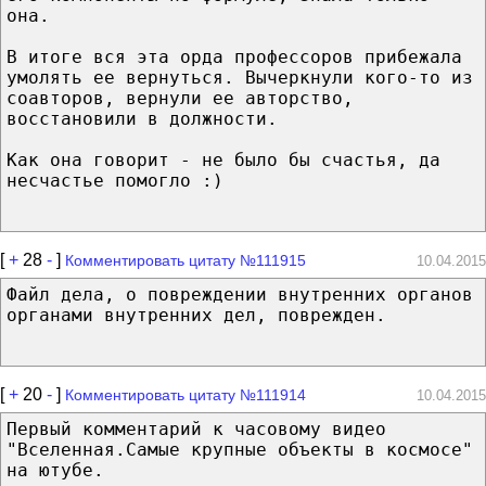
она.
В итоге вся эта орда профессоров прибежала
умолять ее вернуться. Вычеркнули кого-то из
соавторов, вернули ее авторство,
восстановили в должности.
Как она говорит - не было бы счастья, да
несчастье помогло :)
[
+
28
-
]
Комментировать цитату №111915
10.04.2015
Файл дела, о повреждении внутренних органов
органами внутренних дел, поврежден.
[
+
20
-
]
Комментировать цитату №111914
10.04.2015
Первый комментарий к часовому видео
"Вселенная.Cамые крупные объекты в космосе"
на ютубе.