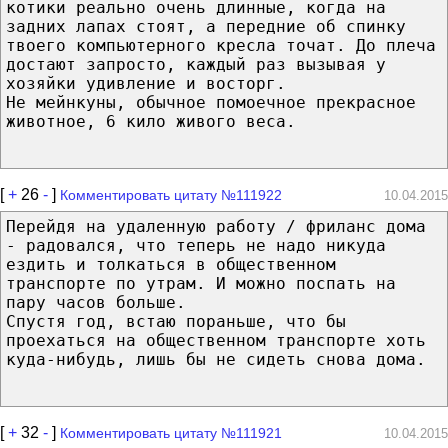
котики реально очень длинные, когда на
задних лапах стоят, а передние об спинку
твоего компьютерного кресла точат. До плеча
достают запросто, каждый раз вызывая у
хозяйки удивление и восторг.
Не мейнкуны, обычное помоечное прекрасное
животное, 6 кило живого веса.
[
+
26
-
]
Комментировать цитату №111922
10.04.2015
Перейдя на удаленную работу / фриланс дома
- радовался, что теперь не надо никуда
ездить и толкаться в общественном
транспорте по утрам. И можно поспать на
пару часов больше.
Спустя год, встаю пораньше, что бы
проехаться на общественном транспорте хоть
куда-нибудь, лишь бы не сидеть снова дома.
[
+
32
-
]
Комментировать цитату №111921
10.04.2015