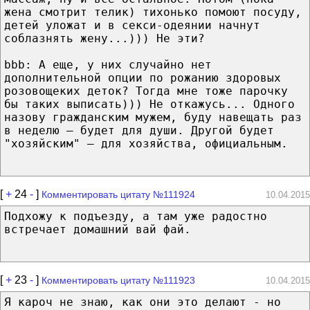
жена смотрит телик) тихонько помоют посуду,
детей уложат и в секси-одеянии начнут
соблазнять жену...))) Не эти?
bbb: А еще, у них случайно нет
дополнительной опции по рожанию здоровых
розовощеких деток? Тогда мне тоже парочку
бы таких выписать))) Не откажусь... Одного
назову гражданским мужем, буду навещать раз
в неделю — будет для души. Другой будет
"хозяйским" — для хозяйства, официальным.
[
+
24
-
]
Комментировать цитату №111924
10.04.2015
Подхожу к подъезду, а там уже радостно
встречает домашний вай фай.
[
+
23
-
]
Комментировать цитату №111923
10.04.2015
Я кароч не знаю, как они это делают - но