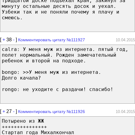
тридцатой доске подъехал кран, закинул за
минуту остальные десять досок и уехал.
Узбеки так и не поняли почему я плачу и
смеюсь.
[
+
38
-
]
Комментировать цитату №111927
10.04.2015
calra: У меня муж из интернета. пятый год,
полет нормальный. Рожден замечательный
ребенок и второй на подходе.
bongo: >>У меня муж из интернета.
Долго качала?
rongo: не уходите с раздачи! спасибо!
[
+
27
-
]
Комментировать цитату №111926
10.04.2015
Потырено из ЖЖ
+++++++++++++++
Стартап года Михалкончал