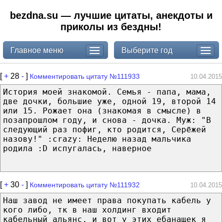
bezdna.su — лучшие цитаты, анекдоты и
приколы из бездны!
Главное меню
Выберите год
[
+
28
-
]
Комментировать цитату №111933
10.04.2015
История моей знакомой. Семья - папа, мама,
две дочки, большие уже, одной 19, второй 14
или 15. Рожает она (знакомая в смысле) в
позапрошлом году, и снова - дочка. Муж: "В
следующий раз пофиг, кто родится, Серёжей
назову!" :crazy: Неделю назад мальчика
родила :D испугалась, наверное
[
+
30
-
]
Комментировать цитату №111932
10.04.2015
Наш завод не имеет права покупать кабель у
кого либо, тк в наш холдинг входит
кабельный альянс, и вот у этих ебанащек я