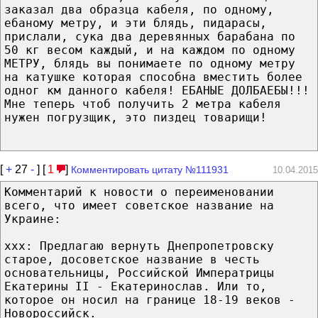
заказал два образца кабеля, по одному,
ебаному метру, и эти блядь, пидарасы,
прислали, сука два деревянных барабана по
50 кг весом каждый, и на каждом по одному
МЕТРУ, блядь вы понимаете по одному метру
на катушке которая способна вместить более
одног км данного кабеля! ЕБАНЫЕ ДОЛБАЕБЫ!!!
Мне теперь чтоб получить 2 метра кабеля
нужен погрузщик, это пиздец товарищи!
[
+
27
-
] [
1
]
Комментировать цитату №111931
10.04.2015
Комментарий к новости о переименовании
всего, что имеет советское название на
Украине:
ххх: Предлагаю вернуть Днепропетровску
старое, досоветское название в честь
основательницы, Российской Императрицы
Екатерины II - Екатеринослав. Или то,
которое он носил на границе 18-19 веков -
Новороссийск.