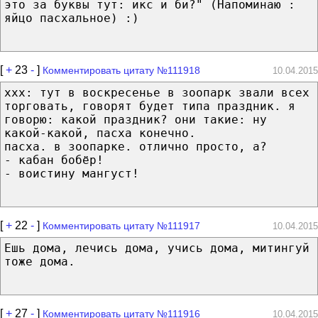
это за буквы тут: икс и би?" (Напоминаю :
яйцо пасхальное) :)
[
+
23
-
]
Комментировать цитату №111918
10.04.2015
ххх: тут в воскресенье в зоопарк звали всех
торговать, говорят будет типа праздник. я
говорю: какой праздник? они такие: ну
какой-какой, пасха конечно.
пасха. в зоопарке. отлично просто, а?
- кабан бобёр!
- воистину мангуст!
[
+
22
-
]
Комментировать цитату №111917
10.04.2015
Ешь дома, лечись дома, учись дома, митингуй
тоже дома.
[
+
27
-
]
Комментировать цитату №111916
10.04.2015