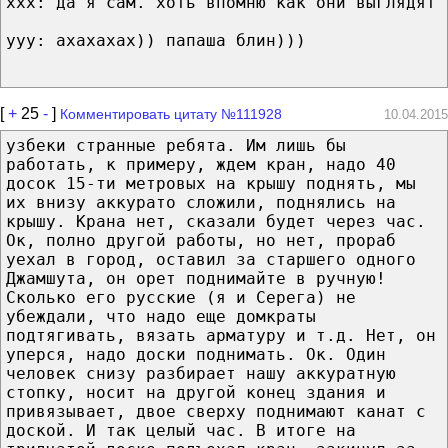
ххх: да я сам. хоть впомню как они выглядят
ууу: ахахахах)) папаша блин)))
[
+
25
-
]
Комментировать цитату №111928
10.04.2015
узбеки странные ребята. Им лишь бы
работать, к примеру, ждем кран, надо 40
досок 15-ти метровых на крышу поднять, мы
их внизу аккурато сложили, поднялись на
крышу. Крана нет, сказали будет через час.
Ок, полно другой работы, но нет, прораб
уехал в город, оставил за старшего одного
Джамшута, он орет поднимайте в ручную!
Сколько его русские (я и Серега) не
убеждали, что надо еще домкраты
подтягивать, вязать арматуру и т.д. Нет, он
уперся, надо доски поднимать. Ок. Один
человек снизу разбирает нашу аккуратную
стопку, носит на другой конец здания и
привязывает, двое сверху поднимают канат с
доской. И так целый час. В итоге на