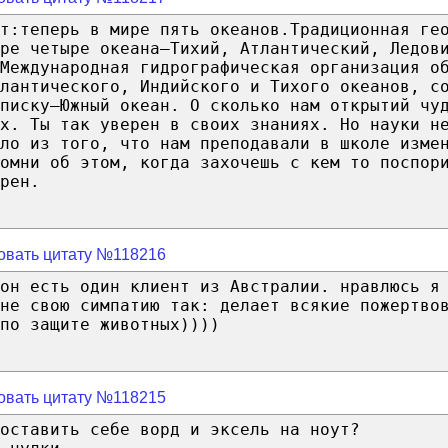
кт:теперь в мире пять океанов.Традиционная ге
ре четыре океана–Тихий, Атлантический, Ледов
Международная гидрографическая организация о
лантического, Индийского и Тихого океанов, с
списку–Южный океан. О сколько нам открытий чу
х. Ты так уверен в своих знаниях. Но науки н
ло из того, что нам преподавали в школе изме
омни об этом, когда захочешь с кем то поспор
рен.
овать цитату №118216
вон есть один клиент из Австралии. нравлюсь я
не свою симпатию так: делает всякие пожертво
по защите животных))))
овать цитату №118215
оставить себе ворд и эксель на ноут?