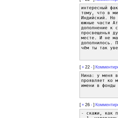
интересный фа
тому, что в ми
Индийский. Но 
южные части Ат
дополнение к 
просвещенья ду
месте. И не ма
дополнилось. П
чём ты так уве
[
+
22
-
]
Комментир
Нина: у меня 
проявляет ко м
имени в фонды 
[
+
26
-
]
Комментир
- скажи, как п