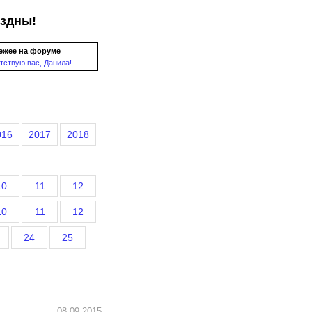
ездны!
ежее на форуме
тствую вас, Данила!
016
2017
2018
10
11
12
10
11
12
24
25
08.09.2015