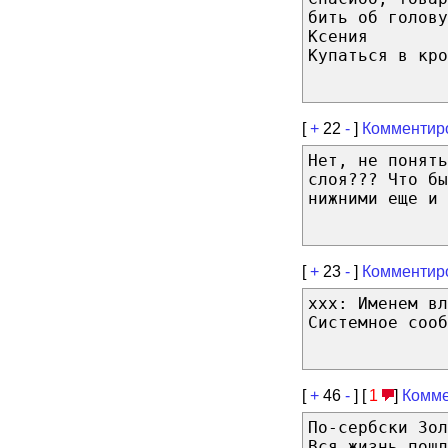
бить об голову
Ксения
Купаться в кро
[
+
22
-
]
Комментир
Нет, не понят
слоя??? Что бы
нижними еще и 
[
+
23
-
]
Комментир
xxx: Именем вл
Системное сооб
[
+
46
-
] [
1
]
Комме
По-сербски Зол
Вся жизнь пошл