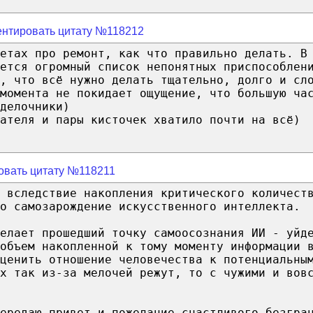
нтировать цитату №118212
етах про ремонт, как что правильно делать. В
ется огромный список непонятных приспособлен
, что всё нужно делать тщательно, долго и сл
момента не покидает ощущение, что большую ча
делочники)
ателя и пары кисточек хватило почти на всё)
овать цитату №118211
, вследствие накопления критического количест
о самозарождение искусственного интеллекта.
елает прошедший точку самоосознания ИИ - уйд
объем накопленной к тому моменту информации 
ценить отношение человечества к потенциальны
х так из-за мелочей режут, то с чужими и вов
ередаю привет и пожелание счастливого безгра