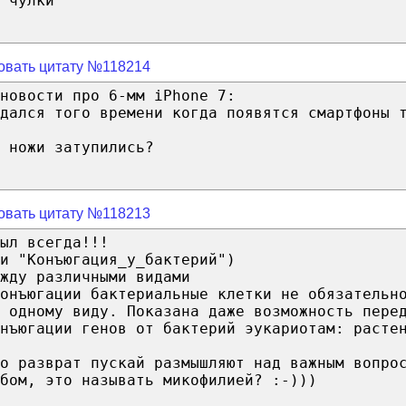
 чулки
овать цитату №118214
новости про 6-мм iPhone 7:
дался того времени когда появятся смартфоны 
 ножи затупились?
овать цитату №118213
ыл всегда!!!
и "Конъюгация_у_бактерий")
жду различными видами
онъюгации бактериальные клетки не обязательн
 одному виду. Показана даже возможность пере
нъюгации генов от бактерий эукариотам: расте
о разврат пускай размышляют над важным вопро
бом, это называть микофилией? :-)))