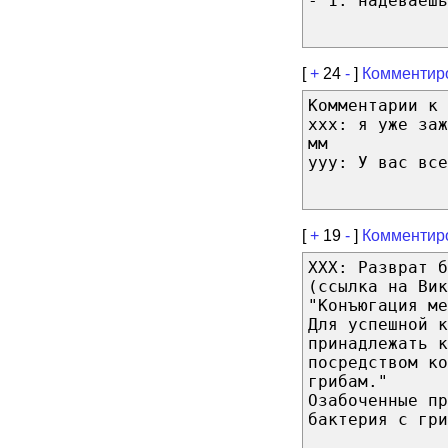
- 1. надеваешь
[
+
24
-
]
Комментир
Комментарии к 
xxx: я уже заж
мм
yyy: У вас все
[
+
19
-
]
Комментир
ХХХ: Разврат б
(ссылка на Вик
"Конъюгация ме
Для успешной к
принадлежать к
посредством ко
грибам."
Озабоченные пр
бактерия с гри