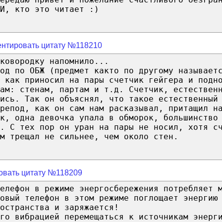
И, кто это читает :)
нтировать цитату №118210
ковородку напомнило...
од по ОБЖ (предмет както по другому называет
 как приносил на пары счетчик гейгера и подн
ам: стенам, партам и т.д. Счетчик, естествен
ись. Так он объяснял, что такое естественный
репод, как он сам нам расказывал, притащил н
к, одна девочка упала в обморок, большинство
. С тех пор он уран на пары не носил, хотя с
м трещал не сильнее, чем около стен.
овать цитату №118209
елефон в режиме энергосбережения потребляет 
овый телефон в этом режиме поглощает энергию
остранства и заряжается!
го вибрацией перемещаться к источникам энерг