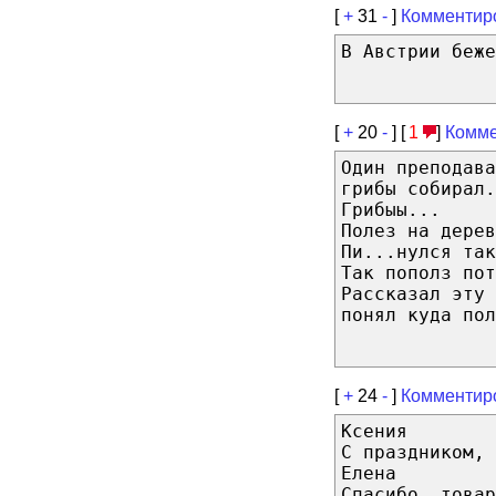
[
+
31
-
]
Комментир
В Австрии беже
[
+
20
-
] [
1
]
Комме
Один преподава
грибы собирал.
Грибыы...
Полез на дерев
Пи...нулся так
Так пополз пот
Рассказал эту 
понял куда пол
[
+
24
-
]
Комментир
Ксения
C праздником, 
Елена
Cпасибо, товар