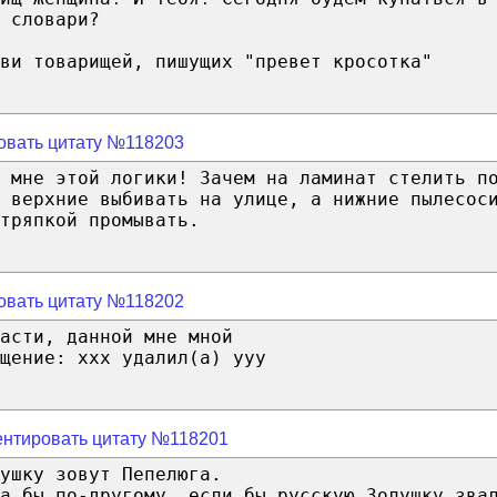
 словари?
ви товарищей, пишущих "превет кросотка"
овать цитату №118203
ь мне этой логики! Зачем на ламинат стелить п
 верхние выбивать на улице, а нижние пылесос
тряпкой промывать.
овать цитату №118202
асти, данной мне мной
щение: xxx удалил(а) yyy
нтировать цитату №118201
ушку зовут Пепелюга.
а бы по-другому, если бы русскую Золушку зва