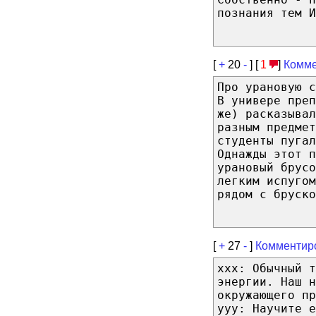
познания тем И
[
+
20
-
] [
1
]
Комме
Про урановую с
В универе преп
же) расказывал
разным предмет
студенты пугал
Однажды этот п
урановый брусо
легким испугом
рядом с бруско
[
+
27
-
]
Комментир
xxx: Обычный т
энергии. Наш н
окружающего пр
yyy: Научите е