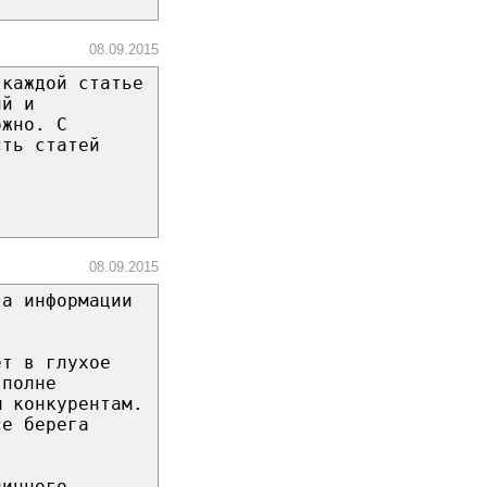
08.09.2015
 каждой статье
ий и
ожно. С
сть статей
08.09.2015
ва информации
ет в глухое
вполне
м конкурентам.
се берега
ничного