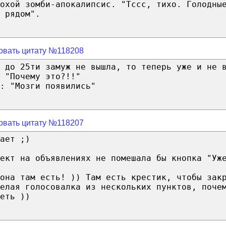
охой зомби-апокалипсис. "Тссс, тихо. Голодны
 рядом".
овать цитату №118208
 до 25ти замуж не вышла, то теперь уже и не 
 "Почему это?!!"
: "Мозги появились"
овать цитату №118207
ает ;)
ект на объявлениях не помешала бы кнопка "Уж
она там есть! )) Там есть крестик, чтобы зак
елая голосовалка из нескольких пунктов, поче
еть ))