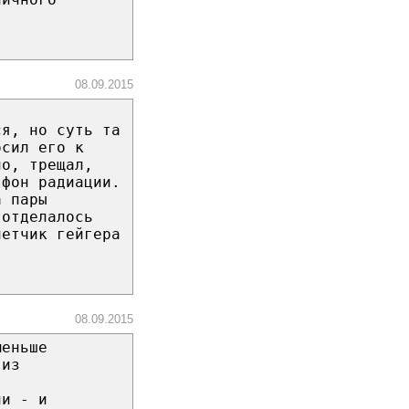
08.09.2015
ся, но суть та
осил его к
но, трещал,
 фон радиации.
а пары
 отделалось
четчик гейгера
08.09.2015
меньше
 из
ии - и