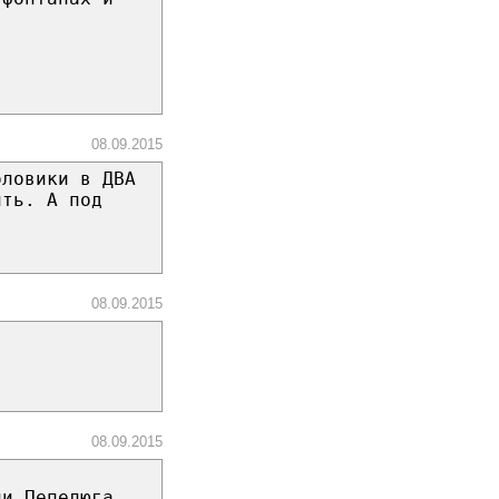
08.09.2015
оловики в ДВА
ить. А под
08.09.2015
08.09.2015
ли Пепелюга.