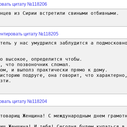
овать цитату №118206
нцев из Сирии встретили свиными отбивными.
нтировать цитату №118205
тель у нас умудрился заблудится а подмосковн
о высокое, определится чтобы.
, что позвоночник сломал.
ом, и выполз практически прямо к дому.
историю подруге, она говорит, что характерно
зти.
овать цитату №118204
товарищ Женщина! С международным днем грамот
ищ Женщина! И тебя! Cегодня будем купаться в