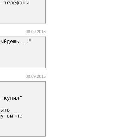
е телефоны
08.09.2015
выйдешь..."
08.09.2015
е купил"
рыть
му вы не