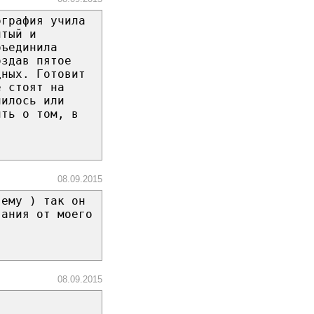
ография учила
итый и
бъединила
оздав пятое
дных. Готовит
е стоят на
нилось или
ить о том, в
08.09.2015
 ему ) так он
вания от моего
08.09.2015