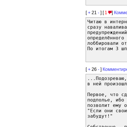
[
+
21
-
] [
1
]
Комме
Читаю в интерн
сразу навалива
предупреждений
определённого 
лоббировали от
По итогам 3 шп
[
+
26
-
]
Комментир
...Подозреваю
в ней произошл
Первое, что сд
подполье, ибо 
позволит ему о
"Если они свои
забудут!"
Собственно - п