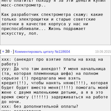
него платить? Походу я за эти деньги купил
масс-спектрометр..
Как разработчик спектрометра скажу: какие
только электрощитки и старые советские
аптечки в качестве корпуса у нас ни
приспосабливали... Жизнь подражает
искусству, лол.
[
+
38
-
]
Комментировать цитату №118604
19.09.2015
xxx: (анекдот про взятие платы на вход на
работу)
ууу: Да что там анекдот! У меня начальница
(та, которая племянница шефа) на полном
серьезе (!) предлагала мне взять
кредит(!!), чтобы нанять няню(!!!), которая
будет будет вместо меня(!!!!) помогать моей
жене с двумя маленькими детьми, а я в это
время смогу (!!!!!) задерживаться на работе
до ночи.
ххх: без дополнительной оплаты?