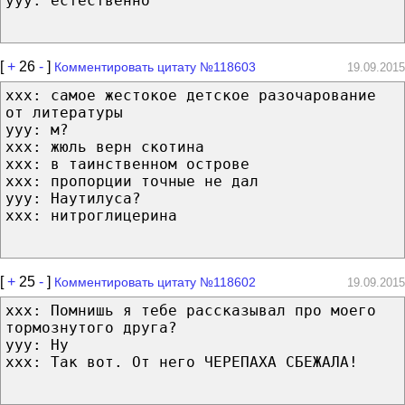
ууу: естественно
[
+
26
-
]
Комментировать цитату №118603
19.09.2015
xxx: самое жестокое детское разочарование
от литературы
yyy: м?
xxx: жюль верн скотина
xxx: в таинственном острове
xxx: пропорции точные не дал
yyy: Наутилуса?
xxx: нитроглицерина
[
+
25
-
]
Комментировать цитату №118602
19.09.2015
ххх: Помнишь я тебе рассказывал про моего
тормознутого друга?
ууу: Ну
ххх: Так вот. От него ЧЕРЕПАХА СБЕЖАЛА!