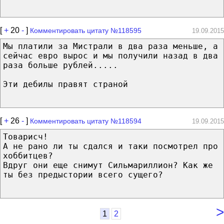
[
+
20
-
]
Комментировать цитату №118595
19.09.2015
Мы платили за Мистрали в два раза меньше, а
сейчас евро вырос и мы получили назад в два
раза больше рублей.....
Эти дебилы правят страной
[
+
26
-
]
Комментировать цитату №118594
19.09.2015
Товарисч!
А не рано ли ты сдался и таки посмотрел про
хоббитцев?
Вдруг они еще снимут Сильмариллион? Как же
ты без предыстории всего сущего?
>
1
2