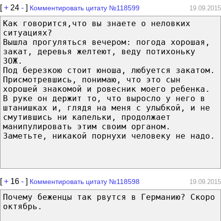
[
+
24
-
]
Комментировать цитату №118599
19.09.2015
Как говорится,что вы знаете о неловких
ситуациях?
Вышла прогуляться вечером: погода хорошая,
закат, деревья желтеют, веду потихоньку
ЗОЖ.
Под березкою стоит юноша, любуется закатом.
Присмотревшись, понимаю, что это сын
хорошей знакомой и ровесник моего ребенка.
В руке он держит то, что выросло у него в
штанишках и, глядя на меня с улыбкой, и не
смутившись ни капельки, продолжает
манипулировать этим своим органом.
Заметьте, никакой порнухи человеку не надо.
[
+
16
-
]
Комментировать цитату №118598
19.09.2015
Почему беженцы так рвутся в Германию? Скоро
октябрь.