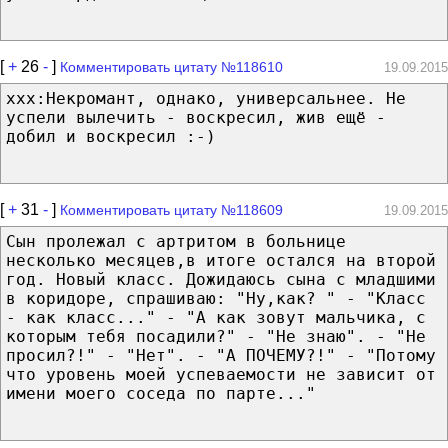
[
+
26
-
]
Комментировать цитату №118610
19.09.2015
ххх:Некромант, однако, универсальнее. Не
успели вылечить - воскресил, жив ещё -
добил и воскресил :-)
[
+
31
-
]
Комментировать цитату №118609
19.09.2015
Сын пролежал с артритом в больнице
несколько месяцев,в итоге остался на второй
год. Новый класс. Дожидаюсь сына с младшими
в коридоре, спрашиваю: "Ну,как? " - "Класс
- как класс..." - "А как зовут мальчика, с
которым тебя посадили?" - "Не знаю". - "Не
просил?!" - "Нет". - "А ПОЧЕМУ?!" - "Потому
что уровень моей успеваемости не зависит от
имени моего соседа по парте..."