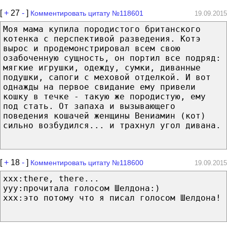
[
+
27
-
]
Комментировать цитату №118601
19.09.2015
Моя мама купила породистого британского
котенка с перспективой разведения. Котэ
вырос и продемонстрировал всем свою
озабоченную сущность, он портил все подряд:
мягкие игрушки, одежду, сумки, диванные
подушки, сапоги с меховой отделкой. И вот
однажды на первое свидание ему привели
кошку в течке - такую же породистую, ему
под стать. От запаха и вызывающего
поведения кошачей женщины Вениамин (кот)
сильно возбудился... и трахнул угол дивана.
[
+
18
-
]
Комментировать цитату №118600
19.09.2015
ххх:there, there...
ууу:прочитала голосом Шелдона:)
ххх:это потому что я писал голосом Шелдона!