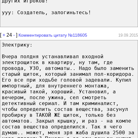
других игроков!
ууу: Создатель, залогиньтесь!
[
+
24
-
]
Комментировать цитату №118605
19.09.2015
Электрику:
Вчера полдня устанавливал входной
электрощиток в квартиру, ну там, где
провода, УЗО, автоматы.. Надо было заменить
старый щиток, который занимал пол-коридора.
Его все при ходьбе головой задевали. Купил
импортный, для внутреннего монтажа,
красивый такой, хороший. Установил, а
вечером, после ужина, сел смотреть
детективный сериал. И там криминалист,
чтобы определить состав вещества, засунул
пробирку в ТАКОЙ ЖЕ щиток, только без
автоматов. Закрыл крышку, и раз - на компе
состав вещества определился. Так я чего
думаю.. может, меня зря жаба душила 2500 за