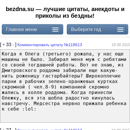
bezdna.su — лучшие цитаты, анекдоты и
приколы из бездны!
Главное меню
Выберите год
[
+
33
-
]
Комментировать цитату №118613
19.09.2015
Когда я Олега (третьего) рожала, у нас еще
машины не было. Забирал меня муж с ребятами
со своей тогдашней работы. Вот не знаю, из
Дмитровского роддома забирали еще какую-
нить роженицу гастарбайтеры? Широкоплечие
парни в рабочих зелено-оранжевых куртках
скромной ( чел.8-9) компанией скромно
жались в холле роддома. Когда принесли
Олежку, вся эта шобла радостно кинулась
навстречу. Медсестра нервно прижала ребенка
к себе :lol: