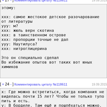
[
+
27
-
]
Комментировать цитату №118612
19.09.2015
этому:
xxx: самое жестокое детское разочарование
от литературы
yyy: м?
xxx: жюль верн скотина
xxx: в таинственном острове
xxx: пропорции точные не дал
yyy: Наутилуса?
xxx: нитроглицерина
Это он специально сделал
Во избежание опытов вот таких вот юных
химиков
[
+
24
-
]
Комментировать цитату №118611
19.09.2015
x: Где можно встретиться, когда компания не
виделась почти 15 лет? Чтобы не только тупо
пить и есть.
у: В борделе. Там ещё и пошпёхаться можно.