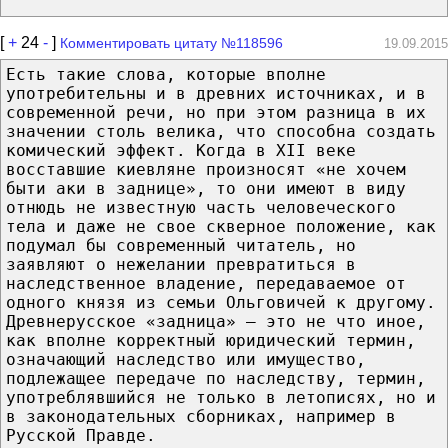
[
+
24
-
]
Комментировать цитату №118596
19.09.2015
Есть такие слова, которые вполне
употребительны и в древних источниках, и в
современной речи, но при этом разница в их
значении столь велика, что способна создать
комический эффект. Когда в XII веке
восставшие киевляне произносят «не хочем
быти аки в заднице», то они имеют в виду
отнюдь не известную часть человеческого
тела и даже не свое скверное положение, как
подумал бы современный читатель, но
заявляют о нежелании превратиться в
наследственное владение, передаваемое от
одного князя из семьи Ольговичей к другому.
Древнерусское «задница» — это не что иное,
как вполне корректный юридический термин,
означающий наследство или имущество,
подлежащее передаче по наследству, термин,
употреблявшийся не только в летописях, но и
в законодательных сборниках, например в
Русской Правде.