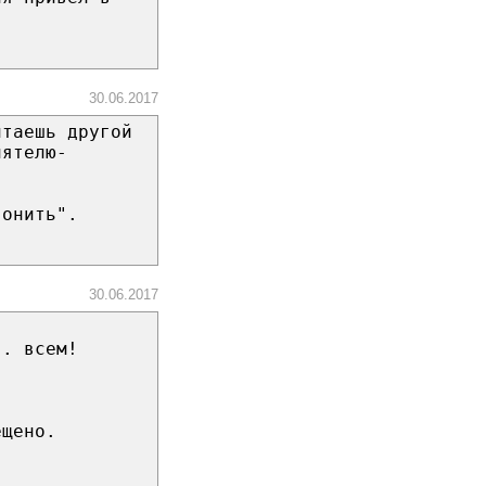
30.06.2017
итаешь другой
иятелю-
вонить".
30.06.2017
я. всем!
ещено.