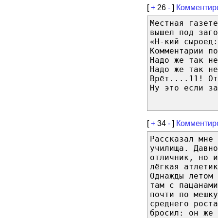
[
+
26
-
]
Комментир
Местная газете
вышел под заго
«Н-кий сыроед:
Комментарии по
Надо же так не
Надо же так не
Врёт....11! От
Ну это если за
[
+
34
-
]
Комментир
Рассказал мне 
училища. Давно
отличник, но и
лёгкая атлетик
Однажды летом 
там с пацанам
почти по мешку
среднего роста
бросил: он же 