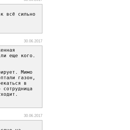
ак всё сильно
30.06.2017
женная
 ли еще кого.
фирует. Мимо
оптали газон,
рекаться в
о сотрудница
уходит.
30.06.2017