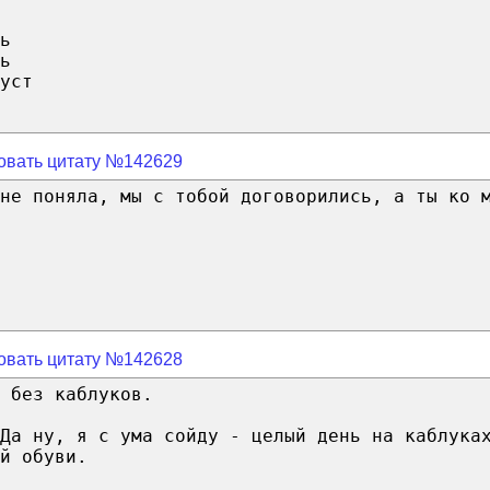
ь
ь
уст
овать цитату №142629
не поняла, мы с тобой договорились, а ты ко 
овать цитату №142628
 без каблуков.
Да ну, я с ума сойду - целый день на каблука
й обуви.