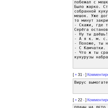
побежал с мешк
Было жарко. Ст
собранной куку
мешок. Уже до
то минут закри
- Скажи, где т
Серёга останов
- Ну ты даёшь!
- А я к. м. с.
- Похоже, ты н
- С Камчатки.
- Что ж ты сра
кукурузы набра
[
+
31
-
]
Комментир
Вирус вымогате
[
+
22
-
]
Комментир
ПЛАНЫ НА ЛЕТО