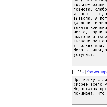
Пару лет назад
восьмом ехали 
тошнота, слабо
и вообще-то д
вызвала. А по
давление менял
заняты компан
место, парни в
прыгала и тепе
вырвало фонтан
я подхватила, 
Мораль: иногда
уступают.
[
+
23
-
]
Комментир
Про кошку с ди
скорее всего у
Недостаток орг
понимает, что 