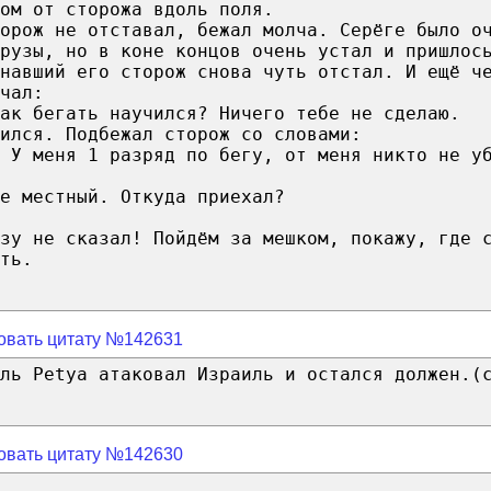
ом от сторожа вдоль поля.
орож не отставал, бежал молча. Серёге было о
рузы, но в коне концов очень устал и пришлос
гнавший его сторож снова чуть отстал. И ещё ч
чал:
ак бегать научился? Ничего тебе не сделаю.
ился. Подбежал сторож со словами:
 У меня 1 разряд по бегу, от меня никто не у
е местный. Откуда приехал?
зу не сказал! Пойдём за мешком, покажу, где 
ть.
овать цитату №142631
ль Petya атаковал Израиль и остался должен.(
овать цитату №142630