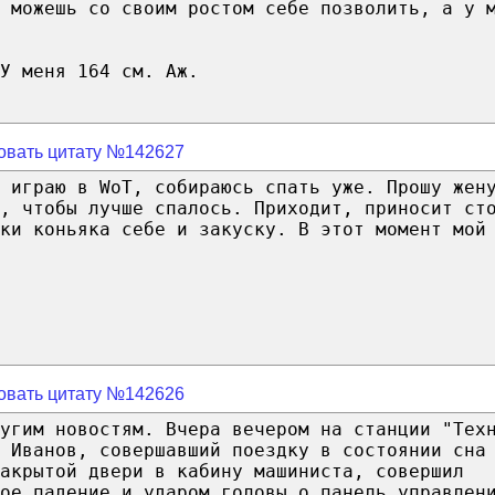
 можешь со своим ростом себе позволить, а у 
У меня 164 см. Аж.
овать цитату №142627
 играю в WoT, собираюсь спать уже. Прошу жен
, чтобы лучше спалось. Приходит, приносит ст
ки коньяка себе и закуску. В этот момент мой
овать цитату №142626
угим новостям. Вчера вечером на станции "Тех
н Иванов, совершавший поездку в состоянии сна
акрытой двери в кабину машиниста, совершил
ое падение и ударом головы о панель управлен