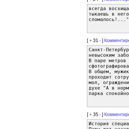
всегда восхищ
тыкаешь в нег
сломалось!..."
[
+
31
-
]
Комментир
Санкт-Петербур
невысоким заб
В паре метров 
сфотографирова
В общем, мужик
проходит сотр
мол, ограждени
духе "А в норм
парка спокойно
[
+
35
-
]
Комментир
История специа