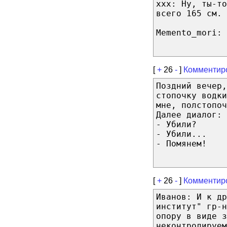
ххх: Ну, ты-то
всего 165 см.
Memento_mori: 
[
+
26
-
]
Комментир
Поздний вечер,
стопочку водки
мне, полстопоч
Далее диалог:
- Убили?
- Убили...
- Помянем!
[
+
26
-
]
Комментир
Иванов: И к др
институт" гр-
опору в виде з
неконтролируем