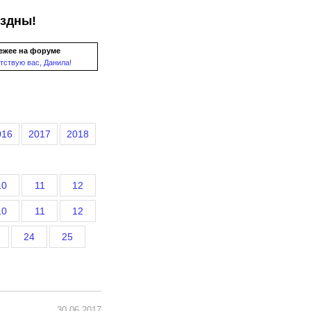
ездны!
ежее на форуме
тствую вас, Данила!
016
2017
2018
10
11
12
10
11
12
24
25
30.06.2017