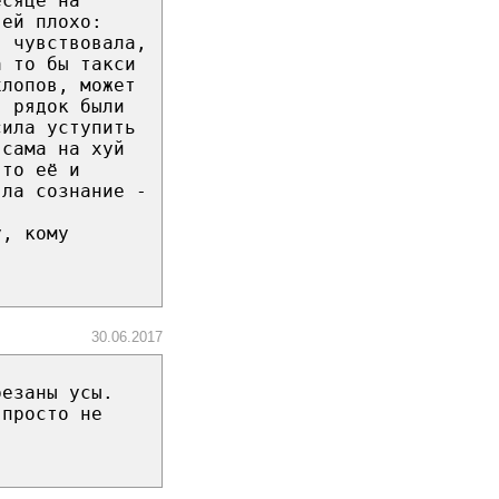
есяце на
 ей плохо:
я чувствовала,
а то бы такси
хлопов, может
в рядок были
сила уступить
 сама на хуй
-то её и
яла сознание -
у, кому
30.06.2017
резаны усы.
 просто не