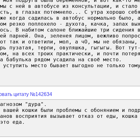
 моя подруга была беременной, и вот как-то м
мы с ней в автобусе из консультации, и стало
сть, в глазах потемнело... С утра хорошо себ
аже когда садилась в автобус нормально было, 
том резко поплохело - духота, качка, запах вы
ось. В набитом салоне ближайшие три сидения 
ией парней. Она, зеленея лицом, вежливо попро
от так и ответили, мол, а чО, мы не обязаны,
рь пузатая, терпи, овуляшка, гыгыгы. Вот тут
ом, на всех троих практически, и почти потер
а бабулька рядом усадила на своё место.
 уступить место бывает выгодно не только том
овать цитату №142634
агнозом "дура".
 вашей кошки были проблемы с обонянием и под
анов восприятия вызывает отказ от еды, кошка
это еда.