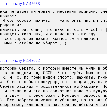
овать цитату №142633
нка печатает интервью с местными фриками. Оч
ловком:
 Чтобы хорошо пахнуть – нужно быть чистым вн
радовали:
навидеть растения, что даже не есть мясо! 8-
навидеть животных, что даже жрать их еду
 всех сыроедов пахнет компостом и навозом!
 ними в стойле не убирать;-)
овать цитату №142632
историю Серёга, с которым вместе мы жили в о
, в последний год СССР. Этот Серёга был не т
 к. м. с. по трём видам спорта: шахматы, гим
а. Отец его был прокурор, но это для другой 
Серёга отдыхал у родственников на Украине. П
и, и взяли они его на совхозное поле за кукур
, и вдруг - сторож бежит. Молодой, здоровенн
). Все побросали мешки и убежали, но только 
спортсмен, кандидат в мастера по лёгкой атле