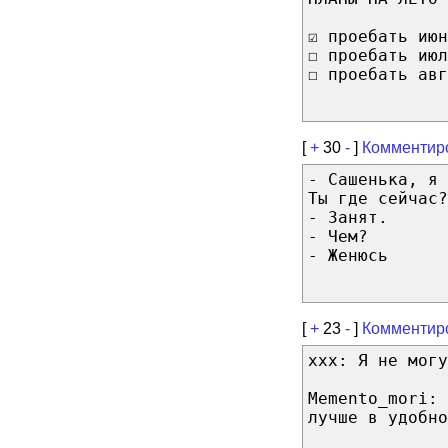
☑ проебать июн
☐ проебать июл
☐ проебать авг
[
+
30
-
]
Комментир
- Сашенька, я 
Ты где сейчас?
- Занят.
- Чем?
- Женюсь
[
+
23
-
]
Комментир
ххх: Я не могу
Memento_mori: 
лучше в удобно