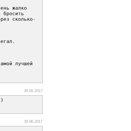
чень жалко
ь бросить
ерез сколько-
бегал.
самой лучшей
30.06.2017
c)
30.06.2017