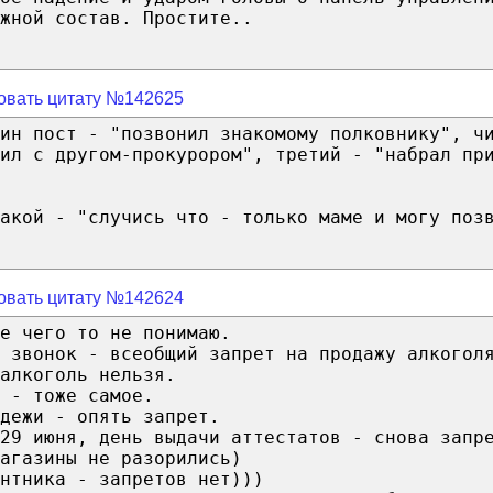
жной состав. Простите..
овать цитату №142625
дин пост - "позвонил знакомому полковнику", ч
ил с другом-прокурором", третий - "набрал пр
акой - "случись что - только маме и могу поз
овать цитату №142624
е чего то не понимаю.
 звонок - всеобщий запрет на продажу алкогол
алкоголь нельзя.
 - тоже самое.
дежи - опять запрет.
29 июня, день выдачи аттестатов - снова запр
агазины не разорились)
нтника - запретов нет)))