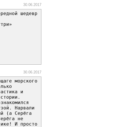
30.06.2017
ередной шедевр
утри»
|
30.06.2017
бщаге морского
олько
настика и
истории.
ознакомился
узой. Нарвали
ый (а Серёга
Серёга не
тике! И просто