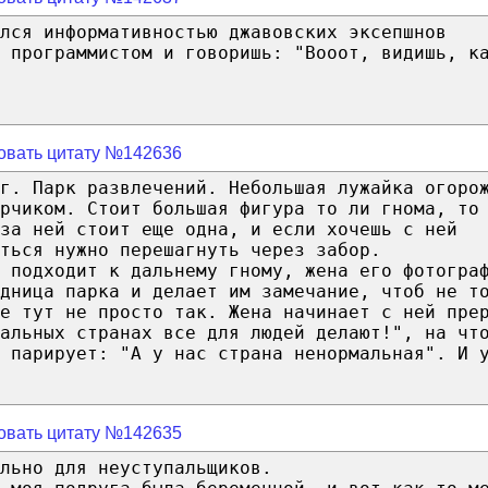
ался информативностью джавовских эксепшнов
о программистом и говоришь: "Вооот, видишь, к
овать цитату №142636
г. Парк развлечений. Небольшая лужайка огоро
орчиком. Стоит большая фигура то ли гнома, то
за ней стоит еще одна, и если хочешь с ней
ться нужно перешагнуть через забор.
 подходит к дальнему гному, жена его фотогра
удница парка и делает им замечание, чтоб не т
е тут не просто так. Жена начинает с ней пре
альных странах все для людей делают!", на чт
 парирует: "А у нас страна ненормальная". И 
овать цитату №142635
льно для неуступальщиков.