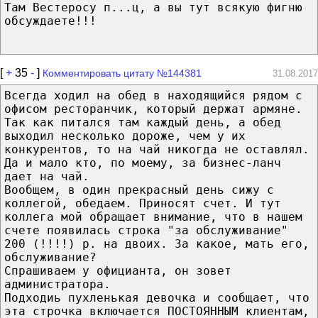
Там Вестеросу п...ц, а вы тут всякую фигню
обсуждаете!!!
[
+
35
-
]
Комментировать цитату №144381
31.08.2017
Всегда ходил на обед в находящийся рядом с
офисом ресторанчик, который держат армяне.
Так как питался там каждый день, а обед
выходил несколько дороже, чем у их
конкурентов, то на чай никогда не оставлял.
Да и мало кто, по моему, за бизнес-ланч
дает на чай.
Вообщем, в один прекрасный день сижу с
коллегой, обедаем. Приносят счет. И тут
коллега мой обращает внимание, что в нашем
счете появилась строка "за обслуживание"
200 (!!!!) р. на двоих. За какое, мать его,
обслуживание?
Спрашиваем у официанта, он зовет
администратора.
Подходиь пухленькая девочка и сообщает, что
эта строчка включается ПОСТОЯННЫМ клиентам,