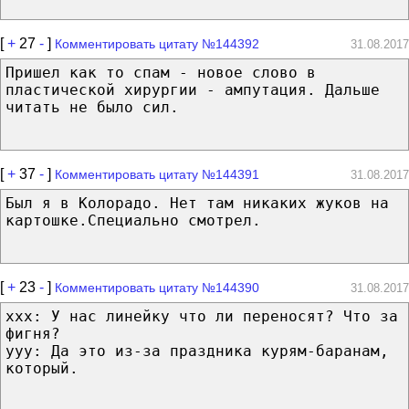
[
+
27
-
]
Комментировать цитату №144392
31.08.2017
Пришел как то спам - новое слово в
пластической хирургии - ампутация. Дальше
читать не было сил.
[
+
37
-
]
Комментировать цитату №144391
31.08.2017
Был я в Колорадо. Нет там никаких жуков на
картошке.Специально смотрел.
[
+
23
-
]
Комментировать цитату №144390
31.08.2017
xxx: У нас линейку что ли переносят? Что за
фигня?
yyy: Да это из-за праздника курям-баранам,
который.