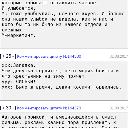
которые забывают оставлять чаевые.
И улыбается.
Мы тоже улыбнулись, немного ахуев. И больше
она наших улыбок не видела, как и нас и
кого бы то ни было из нашего отдела и
смежных.
М-маркетинг.
[
+
25
-
]
Комментировать цитату №144380
31.08.2017
xxx:Загадка.
Чем девушка гордится, чего моряк боится и
что крестьянин на зиму прячет.
yyy: СИСЬКИ!
xxx: Было ж время, девки косами гордились.
[
+
30
-
]
Комментировать цитату №144379
31.08.2017
Авторов громкой, и вмешивающейся в смысл
фильма, рекламы казино пора привлекать к
ответственности за гей пропаганду. Они же