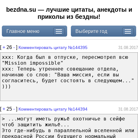
bezdna.su — лучшие цитаты, анекдоты и
приколы из бездны!
Главное меню
Выберите год
[
+
26
-
]
Комментировать цитату №144395
31.08.2017
xxx: Когда был в отпуске, пересмотрел всю
"Mission impossible"
xxx: Теперь утреннее совещание отдела,
начинаю со слов: "Ваша миссия, если вы
согласитесь, будет состоять в следующем..."
)))
[
+
25
-
]
Комментировать цитату №144394
31.08.2017
> ...могут иметь ружьё охотничье в сейфе
чтоб защитить жильё...
Это где-нибудь в параллельной вселенной или
прекрасной России будущего нормальный