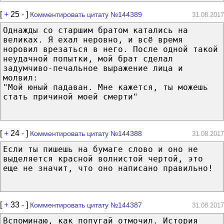
[
+
25
-
]
Комментировать цитату №144389
31.08.2017
Однажды со старшим братом катались на
великах. Я ехал неровно, и всё время
норовил врезаться в него. После одной такой
неудачной попытки, мой брат сделал
задумчиво-печальное выражение лица и
молвил:
"Мой юный падаван. Мне кажется, ты можешь
стать причиной моей смерти"
[
+
24
-
]
Комментировать цитату №144388
31.08.2017
Если ты пишешь на бумаге слово и оно не
выделяется красной волнистой чертой, это
еще не значит, что оно написано правильно!
[
+
33
-
]
Комментировать цитату №144387
31.08.2017
Вспоминаю, как попугай отмочил. История