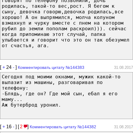
говорят по телефону позвонили, дочь
родилась, такой-то вес,рост. Я бегом к
сыну, девочка говорю,девочка родилась,все
хорошо! А он выпрямился, молча колуном
взмахнул и чурку вместе с пнем на котором
рубил до земли пополам раскроил))). сейчас
когда припоминаю этот случай, папка
улыбается и говорит что это он так обезумел
от счастья, ага.
[
+
24
-
]
Комментировать цитату №144383
31.08.2017
Сегодня под моими окнами, мужик какой-то
вылазит из машины, разговаривая по
телефону:
-Блядь, где он? Где мой сын, ебал я его
маму...
Аж бутерброд уронил.
[
+
16
-
] [
2
]
Комментировать цитату №144382
31.08.2017