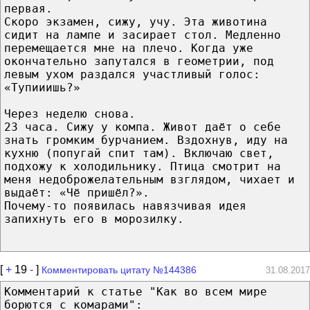
первая.
Скоро экзамен, сижу, учу. Эта животина
сидит на лампе и засирает стол. Медленно
перемещается мне на плечо. Когда уже
окончательно запутался в геометрии, под
левым ухом раздался участливый голос:
«Тупииишь?»
Через неделю снова.
23 часа. Сижу у компа. Живот даёт о себе
знать громким бурчанием. Вздохнув, иду на
кухню (попугай спит там). Включаю свет,
подхожу к холодильнику. Птица смотрит на
меня недоброжелательным взглядом, чихает и
выдаёт: «Чё пришёл?».
Почему-то появилась навязчивая идея
запихнуть его в морозилку.
[
+
19
-
]
Комментировать цитату №144386
31.08.2017
Комментарий к статье "Как во всем мире
борются с комарами":