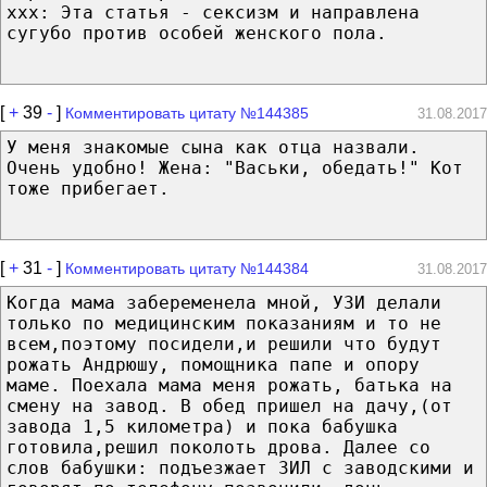
ххх: Эта статья - сексизм и направлена
сугубо против особей женского пола.
[
+
39
-
]
Комментировать цитату №144385
31.08.2017
У меня знакомые сына как отца назвали.
Очень удобно! Жена: "Васьки, обедать!" Кот
тоже прибегает.
[
+
31
-
]
Комментировать цитату №144384
31.08.2017
Когда мама забеременела мной, УЗИ делали
только по медицинским показаниям и то не
всем,поэтому посидели,и решили что будут
рожать Андрюшу, помощника папе и опору
маме. Поехала мама меня рожать, батька на
смену на завод. В обед пришел на дачу,(от
завода 1,5 километра) и пока бабушка
готовила,решил поколоть дрова. Далее со
слов бабушки: подъезжает ЗИЛ с заводскими и