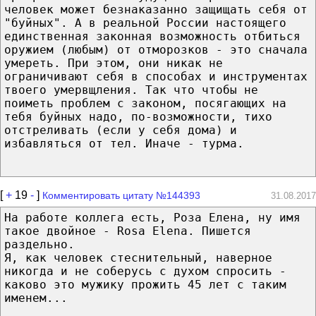
человек может безнаказанно защищать себя от
"буйных". А в реальной России настоящего
единственная законная возможность отбиться
оружием (любым) от отморозков - это сначала
умереть. При этом, они никак не
ограничивают себя в способах и инструментах
твоего умервщления. Так что чтобы не
поиметь проблем с законом, посягающих на
тебя буйных надо, по-возможности, тихо
отстреливать (если у себя дома) и
избавляться от тел. Иначе - турма.
[
+
19
-
]
Комментировать цитату №144393
31.08.2017
На работе коллега есть, Роза Елена, ну имя
такое двойное - Rosa Elena. Пишется
раздельно.
Я, как человек стеснительный, наверное
никогда и не соберусь с духом спросить -
каково это мужику прожить 45 лет с таким
именем...