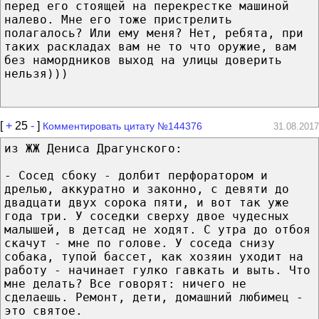
перед его стоящей на перекрестке машиной
налево. Мне его тоже пристрелить
полагалось? Или ему меня? Нет, ребята, при
таких раскладах вам не то что оружие, вам
без намордников выход на улицы доверить
нельзя)))
[
+
25
-
]
Комментировать цитату №144376
31.08.2017
из ЖЖ Дениса Драгунского:
- Сосед сбоку - долбит перфоратором и
дрелью, аккуратно и законно, с девяти до
двадцати двух сорока пяти, и вот так уже
года три. У соседки сверху двое чудесных
малышей, в детсад не ходят. С утра до отбоя
скачут - мне по голове. У соседа снизу
собака, тупой бассет, как хозяин уходит на
работу - начинает гулко гавкать и выть. Что
мне делать? Все говорят: ничего не
сделаешь. Ремонт, дети, домашний любимец -
это святое.