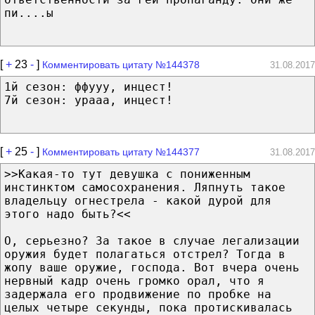
пи....ы
[
+
23
-
]
Комментировать цитату №144378
31.08.2017
1й сезон: ффууу, инцест!
7й сезон: урааа, инцест!
[
+
25
-
]
Комментировать цитату №144377
31.08.2017
>>Какая-то тут девушка с пониженным
инстинктом самосохранения. Ляпнуть такое
владельцу огнестрела - какой дурой для
этого надо быть?<<
О, серьезно? За такое в случае легализации
оружия будет полагаться отстрел? Тогда в
жопу ваше оружие, господа. Вот вчера очень
нервный кадр очень громко орал, что я
задержала его продвижение по пробке на
целых четыре секунды, пока протискивалась