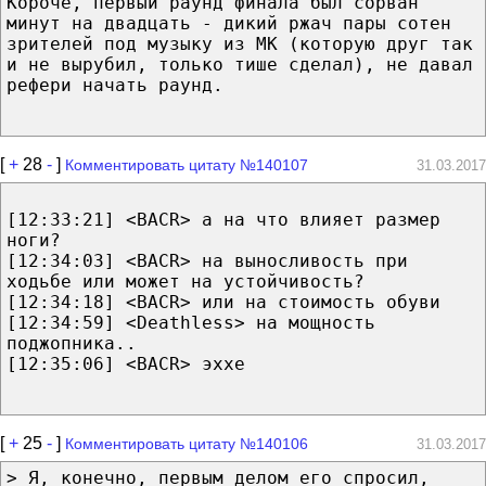
Короче, первый раунд финала был сорван
минут на двадцать - дикий ржач пары сотен
зрителей под музыку из МК (которую друг так
и не вырубил, только тише сделал), не давал
рефери начать раунд.
[
+
28
-
]
Комментировать цитату №140107
31.03.2017
[12:33:21] <BACR> а на что влияет размер
ноги?
[12:34:03] <BACR> на выносливость при
ходьбе или может на устойчивость?
[12:34:18] <BACR> или на стоимость обуви
[12:34:59] <Deathless> на мощность
поджопника..
[12:35:06] <BACR> эххе
[
+
25
-
]
Комментировать цитату №140106
31.03.2017
> Я, конечно, первым делом его спросил,