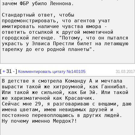
зачем ФБР убило Леннона.
Стандартный ответ, чтобы
продемонстрировать, что агентов учат
имитировать наличие чувства юмора -
ответить отсылкой к другой меметичной
городской легенде. "Потому, что он пытался
украсть у Элвиса Престли билет на летающую
тарелку до его родной планеты".
[
+
31
-
]
Комментировать цитату №140105
31.03.2017
В детстве я смотрела Команду А и мечтала
вырасти такой же хитроумной, как Ганнибал.
Или такой же сильной, как Би Эй. Или такой
же харизматичной как Красавчик.
Сейчас мне 29, я разговариваю с вещами, даю
имена цветам, имею невидимых друзей и
постоянно перевоплощаюсь в других людей.
Ну почему именно Мердок?!