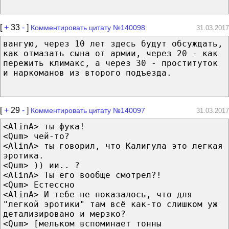
[
+
33
-
]
Комментировать цитату №140098
31.03.2017
вангую, через 10 лет здесь будут обсуждать,
как отмазать сына от армии, через 20 - как
пережить климакс, а через 30 - проституток
и наркоманов из второго подъезда.
[
+
29
-
]
Комментировать цитату №140097
31.03.2017
<AlinA> ты фука!
<Qum> чей-то?
<AlinA> ты говорил, что Калигула это легкая
эротика.
<Qum> )) ии.. ?
<AlinA> Ты его вообще смотрел?!
<Qum> Естессно
<AlinA> И тебе не показалось, что для
"легкой эротики" там всё как-то слишком уж
детализировано и мерзко?
<Qum> [мельком вспоминает тонны