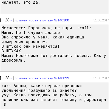
налетят, это да.
[
+
28
-
]
Комментировать цитату №140100
31.03.2017
Neradence: Горршочек, не вари. :rofl:
Мама: Нет! Слушай дальше.
Она спросила у меня, какая единица
измерения хромосом.
В штуках они измеряются!
В ШТУКАХ!
Мама: Некоторым вот досталось восемь. Как у
дрозофилы.
[
+
28
-
]
Комментировать цитату №140099
31.03.2017
xxx: Аноны, какие первые признаки
увольнения грядущего вы знаете?
yyy: Когда приходишь на работу, а там
полицаи как раз выносят технику и директора
=D