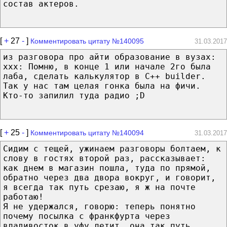
состав актеров.
[
+
27
-
]
Комментировать цитату №140095
31.03.2017
из разговора про айти образование в вузах:
ххх: Помню, в конце 1 или начале 2го была
лаба, сделать калькулятор в C++ builder.
Так у нас там целая гонка была на фичи.
Кто-то запилил туда радио ;D
[
+
25
-
]
Комментировать цитату №140094
31.03.2017
Сидим с тещей, ужинаем разговоры болтаем, к
слову в гостях второй раз, рассказывает:
как днем в магазин пошла, туда по прямой,
обратно через два двора вокруг, и говорит,
я всегда так путь срезаю, я ж на почте
работаю!
Я не удержался, говорю: теперь понятно
почему посылка с франкфурта через
владивосток в уфу летит, она так путь