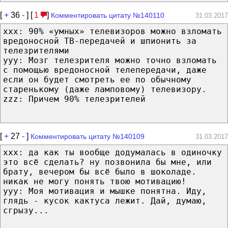
[
+
36
-
] [
1
]
Комментировать цитату №140110
31.03.2017
xxx: 90% «умных» телевизоров можно взломать
вредоносной ТВ-передачей и шпионить за
телезрителями
yyy: Мозг телезрителя можно точно взломать
с помощью вредоносной телепередачи, даже
если он будет смотреть ее по обычному
старенькому (даже ламповому) телевизору.
zzz: Причем 90% телезрителей
[
+
27
-
]
Комментировать цитату №140109
31.03.2017
ххх: да как ты вообще додумалась в одиночку
это всё сделать? ну позвонила бы мне, или
брату, вечером бы всё было в шоколаде.
никак не могу понять твою мотивацию!
ууу: Моя мотивация и мышке понятна. Иду,
глядь - кусок кактуса лежит. Дай, думаю,
сгрызу...