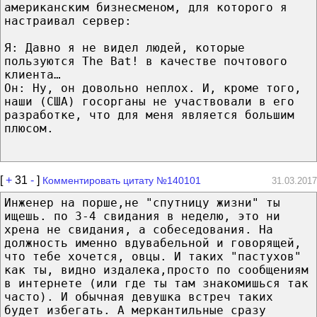
американским бизнесменом, для которого я
настраивал сервер:
Я: Давно я не видел людей, которые
пользуются The Bat! в качестве почтового
клиента…
Он: Ну, он довольно неплох. И, кроме того,
наши (США) госорганы не участвовали в его
разработке, что для меня является большим
плюсом.
[
+
31
-
]
Комментировать цитату №140101
31.03.2017
Инженер на порше,не "спутницу жизни" ты
ищешь. по 3-4 свидания в неделю, это ни
хрена не свидания, а собеседования. На
должность именно вдувабельной и говорящей,
что тебе хочется, овцы. И таких "пастухов"
как ты, видно издалека,просто по сообщениям
в интернете (или где ты там знакомишься так
часто). И обычная девушка встреч таких
будет избегать. А меркантильные сразу