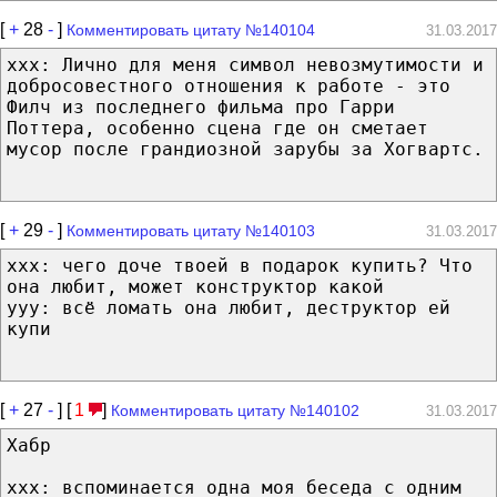
[
+
28
-
]
Комментировать цитату №140104
31.03.2017
xxx: Лично для меня символ невозмутимости и
добросовестного отношения к работе - это
Филч из последнего фильма про Гарри
Поттера, особенно сцена где он сметает
мусор после грандиозной зарубы за Хогвартс.
[
+
29
-
]
Комментировать цитату №140103
31.03.2017
xxx: чего доче твоей в подарок купить? Что
она любит, может конструктор какой
yyy: всё ломать она любит, деструктор ей
купи
[
+
27
-
] [
1
]
Комментировать цитату №140102
31.03.2017
Хабр
xxx: вспоминается одна моя беседа с одним