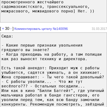
просмотренного жестчайшего
садомазохистского, транссексуального,
межрасового, межвидового порно] Нет. ))
[
+
30
-
]
Комментировать цитату №140096
31.03.2017
Сюда:
- Какие первые признаки увольнения
грядущего вы знаете?
- Когда приходишь на работу, а там полицаи
как раз выносят технику и директора.
Есть такой анекдот: Приходит муж с работы
улыбается, садятся ужинать, а он хихикает.
Жена спрашивает: - Ты чего такой довольный?
- С работы уволили... - Что же тут
весёлого??? - Остальных посадили...
Или как в кино "Билли Батгейт", где уличный
мальчишка работал в банде гангстеров, его
уволили перед тем, как всю банду замочили
конкуренты. Рекомендую посмотреть, звёздный