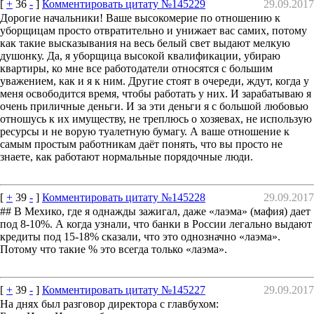
[
+
36
-
]
Комментировать цитату №145229
29.09.2017
Дорогие начальники! Ваше высокомерие по отношению к
уборщицам просто отвратительно и унижает вас самих, потому
как такие высказывания на весь белый свет выдают мелкую
душонку. Да, я уборщица высокой квалификации, убираю
квартиры, ко мне все работодатели относятся с большим
уважением, как и я к ним. Другие стоят в очереди, ждут, когда у
меня освободится время, чтобы работать у них. И зарабатываю я
очень приличные деньги. И за эти деньги я с большой любовью
отношусь к их имуществу, не треплюсь о хозяевах, не использую
ресурсы и не ворую туалетную бумагу. А ваше отношение к
самым простым работникам даёт понять, что вы просто не
знаете, как работают нормальные порядочные люди.
[
+
39
-
]
Комментировать цитату №145228
29.09.2017
## В Мехико, где я однажды зажигал, даже «лаэма» (мафия) дает
под 8-10%. А когда узнали, что банки в России легально выдают
кредиты под 15-18% сказали, что это однозначно «лаэма».
Потому что такие % это всегда только «лаэма».
[
+
39
-
]
Комментировать цитату №145227
29.09.2017
На днях был разговор директора с главбухом: