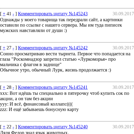
[
+
41
-
]
Комментировать цитату №145243
30.09.2017
Однажды у моего товарища так передрали сайт, а картинки
оставили по ссылке с нашего сервера. Мы им туда пиписек
мужских навставляли от души :)
[
+
27
-
]
Комментировать цитату №145242
30.09.2017
Сонно просматриваю вести тырнета. Первое что попадается на
глаза "Роскомнадзор запретил статью «Луркоморья» про
мальчика с флагом в заднице"
Обычное утро, обычный Лурк, жизнь продолжается :)
[
+
28
-
]
Комментировать цитату №145241
30.09.2017
ххх: Вот идёшь ты специально в пятерочку чтоб купить сок по
акции, а он там без акции
ууу: И всё, финансовый коллапс((((
zzz: И ещё забываешь бонусную карту
[
+
22
-
]
Комментировать цитату №145240
30.09.2017
Дядя Федор знал язык животных.