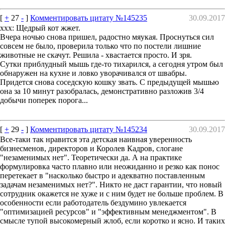
[
+
27
-
]
Комментировать цитату №145235
30.09.2017
ххх: Щедрый кот жжет.
Вчера ночью снова пришел, радостно мяукая. Проснуться сил
совсем не было, проверила только что по постели лишние
животные не скачут. Решила - хвастается просто. И зря.
Сутки приблудный мышь где-то тихарился, а сегодня утром был
обнаружен на кухне и ловко уворачивался от швабры.
Придется снова соседскую кошку звать. С предыдущей мышью
она за 10 минут разобралась, демонстративно разложив 3/4
добычи поперек порога...
[
+
29
-
]
Комментировать цитату №145234
30.09.2017
Все-таки так нравится эта детская наивная уверенность
бизнесменов, директоров и Королев Кадров, слогане
"незаменимых нет". Теоретически да. А на практике
формулировка часто плавно или неожиданно и резко как понос
перетекает в "насколько быстро и адекватно поставленным
задачам незаменимых нет?". Никто не даст гарантии, что новый
сотрудник окажется не хуже и с ним будет не больше проблем. В
особенности если работодатель бездумино увлекается
"оптимизацией ресурсов" и "эффективным менеджментом". В
смысле тупой высокомерный жлоб, если коротко и ясно. И таких