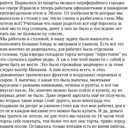
работу. Вырвались из нищеты мелкого периферийного городка
на севере Израиля и теперь работаем официантками в шикарном
пятизвёздочном отеле в Эйлате. От изобилия яств которые мы
выносили к столам у нас текли слюни и разбегались глаза. Мы
хотели всё! Учитывая что наши родители всё ещё боролись за
своё место под солнцем, денег у них не было и последние лет
пять нас не баловали ну совсем..
Мы работали в столовой, в нашу задачу было выносить и
пополнять большие блюда за завтраком и ужином. Есть всё это
нам конечно не разрешалось, для рабочих была отдельная
столовая, туда изредка попадали торты которые "перестояли" но
это случалось крайне редко. А уж о том чтоб вынести с собой и
речи быть не могло. Это было строжайше запрещено и за этим
следил вахтёр Менахем. А нам хотелось всего, и этих
диковинных тропических фруктов и воздушных пирожных и
сыров. А выпечка, о какая это была выпечка, маленькие
круасаны с разными начинками, печенье и рулеты, и всё так
вкусно пахло. Не, конечно можно было пойти и купить, ну во
первых денег не было. Даже первой зарплаты ещё не получили,
во вторых такие вещи стоят дорого, кило винограда что
подавали на десерт за ужином стоил как пол мои рабочих дня и
то не в каждом магазине его можно было купить. И да, деньги
мы тратить не хотели, не для этого мы пахали по 16 часов чтоб
торты себе покупать, тем более что вот они торты, прямо перед
нашим носом. Оставалось только втихаря есть во время работы,