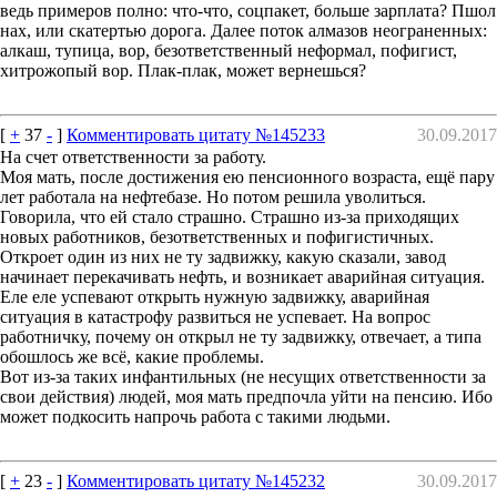
ведь примеров полно: что-что, соцпакет, больше зарплата? Пшол
нах, или скатертью дорога. Далее поток алмазов неограненных:
алкаш, тупица, вор, безответственный неформал, пофигист,
хитрожопый вор. Плак-плак, может вернешься?
[
+
37
-
]
Комментировать цитату №145233
30.09.2017
На счет ответственности за работу.
Моя мать, после достижения ею пенсионного возраста, ещё пару
лет работала на нефтебазе. Но потом решила уволиться.
Говорила, что ей стало страшно. Страшно из-за приходящих
новых работников, безответственных и пофигистичных.
Откроет один из них не ту задвижку, какую сказали, завод
начинает перекачивать нефть, и возникает аварийная ситуация.
Еле еле успевают открыть нужную задвижку, аварийная
ситуация в катастрофу развиться не успевает. На вопрос
работничку, почему он открыл не ту задвижку, отвечает, а типа
обошлось же всё, какие проблемы.
Вот из-за таких инфантильных (не несущих ответственности за
свои действия) людей, моя мать предпочла уйти на пенсию. Ибо
может подкосить напрочь работа с такими людьми.
[
+
23
-
]
Комментировать цитату №145232
30.09.2017