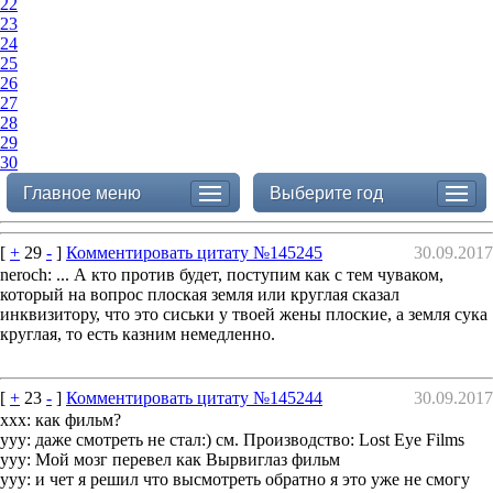
22
23
24
25
26
27
28
29
30
Главное меню
Выберите год
[
+
29
-
]
Комментировать цитату №145245
30.09.2017
neroch: ... А кто против будет, поступим как с тем чуваком,
который на вопрос плоская земля или круглая сказал
инквизитору, что это сиськи у твоей жены плоские, а земля сука
круглая, то есть казним немедленно.
[
+
23
-
]
Комментировать цитату №145244
30.09.2017
xxx: как фильм?
yyy: даже смотреть не стал:) см. Производство: Lost Eye Films
yyy: Мой мозг перевел как Вырвиглаз фильм
yyy: и чет я решил что высмотреть обратно я это уже не смогу