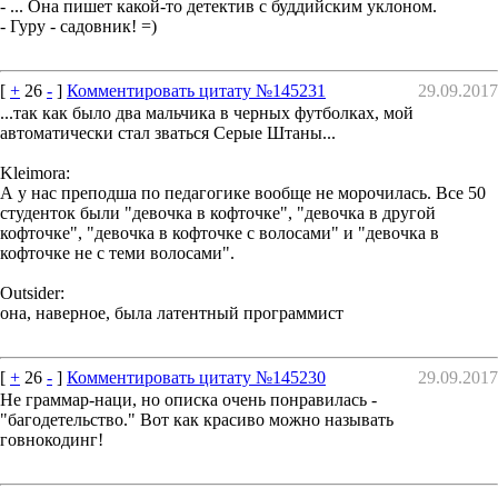
- ... Она пишет какой-то детектив с буддийским уклоном.
- Гуру - садовник! =)
[
+
26
-
]
Комментировать цитату №145231
29.09.2017
...так как было два мальчика в черных футболках, мой
автоматически стал зваться Серые Штаны...
Kleimora:
А у нас преподша по педагогике вообще не морочилась. Все 50
студенток были "девочка в кофточке", "девочка в другой
кофточке", "девочка в кофточке с волосами" и "девочка в
кофточке не с теми волосами".
Outsider:
она, наверное, была латентный программист
[
+
26
-
]
Комментировать цитату №145230
29.09.2017
Не граммар-наци, но описка очень понравилась -
"багодетельство." Вот как красиво можно называть
говнокодинг!