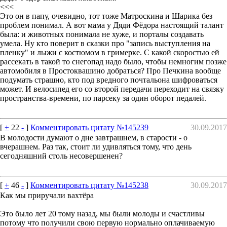
<<<
Это он в папу, очевидно, тот тоже Матроскина и Шарика без
проблем понимал. А вот мама у Дяди Фёдора настоящий талант
была: и животных понимала не хуже, и порталы создавать
умела. Ну кто поверит в сказки про "запись выступления на
пленку" и лыжи с костюмом в гримерке. С какой скоростью ей
рассекать в такой то снегопад надо было, чтобы немногим позже
автомобиля в Простоквашино добраться? Про Печкина вообще
подумать страшно, кто под вредного почтальона шифроваться
может. И велосипед его со второй передачи переходит на связку
пространства-времени, по парсеку за один оборот педалей.
[
+
22
-
]
Комментировать цитату №145239
30.09.2017
В молодости думают о дне завтрашнем, в старости - о
вчерашнем. Раз так, стоит ли удивляться тому, что день
сегодняшний столь несовершенен?
[
+
46
-
]
Комментировать цитату №145238
30.09.2017
Как мы приручали вахтёра
Это было лет 20 тому назад, мы были молоды и счастливы
потому что получили свою первую нормально оплачиваемую