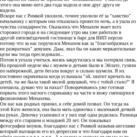
этого она мимо него два года ходила и они друг друга не
видели.
Вскоре нас с Римкой уволили, точнее уволили её за "хамство"
начальнику с которым она отказалась провести ночь, а я ушла из
чувства солидарности. Оказалось что Менахем знает всех
сторожил города и на следующее утро мы уже работали в
другой пятизвёздочной гостинице в баре для ВИП персон
потому что за нас поручился Менахем как за "благообразных и
не развратных" девушек. Дааа, знал бы он какие меркантильные
цели мы тогда преследовали...
Потом я уехала учиться, жизнь закрутилась и мы потеряли связь.
На прошлой неделе мы с мужем и детьми были в Эйлате, гуляли
по набережной, дети бегали вокруг и сильно шумели. Я их
постоянно окрикивала когда услышала "эй, хватит кричать на
детей, ты же была такой милой девушкой, что с тобой стало?" Я
опешила, думаю что за нахал? Поворачиваюсь уже готовая
порвать этого наглого старикашку на части и вижу смеющуюся
физиономию Менахема.
Он нас как родных принял, к себе домой позвал. Он тогда на
этой Кате женился, она была мать одиночка с маленькой дочкой
на руках. Девочку усыновил и у них ещё одна родилась. Разница
между его старшим и младшей 20 лет. Он показывал
фотографии внуков, благодарил нас с Римкой называя ангелами
который вытащили его из депрессии и что благодаря нам он
обрёл счастье и т.д. и т.п.. А я сидела и сгорала от стыда за те