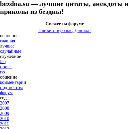
bezdna.su — лучшие цитаты, анекдоты и
приколы из бездны!
Свежее на форуме
Приветствую вас, Данила!
основное
главная
лучшее
случайные
служебное
faq
поиск
rss
общение
комментарии
под мостом
форум
год
2007
2008
2009
2010
2011
2012