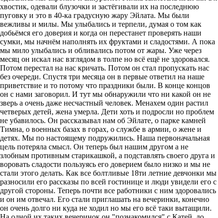
хвостик, одевали блузочки и застёгивали их на последнюю
пуговку и это в 40-ка градусную жару Эйлата. Мы были
вежливы и милы. Мы улыбались и терпели, думая о том как
добьёмся его доверия и когда он перестанет проверять наши
сумки, мы начнём наполнять их фруктами и сладостями. А пока
мы мило улыбались и обливались потом от жары. Уже через
месяц он искал нас взглядом в толпе но всё ещё не здоровался.
Потом перестал на нас кричать. Потом он стал пропускать нас
без очереди. Спустя три месяца он в первые ответил на наше
приветствие и то потому что праздники были. В конце концов
он с нами заговорил. И тут мы обнаружили что ни какой он не
зверь а очень даже несчастный человек. Менахем один растил
четверых детей, жена умерла. Дети хоть и подросли но проблем
не убавилось. Он рассказывал нам об Эйлате, о парке камней
Тимна, о военных базах в горах, о службе в армии, о жене и
детях. Мы по настоящему подружились. Наша первоначальная
цель потеряла смысл. Он теперь был нашим другом а не
злобным противным старикашкой, а подставлять своего друга и
воровать сладости пользуясь его доверием было низко и мы не
стали этого делать. Как все болтливые 18ти летние девчонки мы
разносили его рассказы по всей гостинице и люди увидели его с
другой стороны. Теперь почти все работники с ним здоровались
и он им отвечал. Его стали приглашать на вечеринки, конечно
он очень долго ни куда не ходил но мы его всё таки вытащили.
На одной их таких вечеринок он "познакомился" с Катей, до