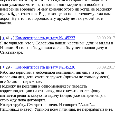
свои ужасные мотивы, за ложь и лицемерие да и вообще за
намерение воровать. Я ему конечно этого ни когда не расскажу,
пусть будет счастлив. Ведь в конце он по настоящему стал нам
дорог. Ну а то что породило эту дружбу не так уж сейчас и
важно.
[
+
41
-
]
Комментировать цитату №145237
30.09.2017
Я не удивлён, что у Соловьёва нашли квартиры, дачи и виллы в
Италии. Я сильно бы удивился, если бы у него нашли дачу в
Сыктывкаре.
[
+
29
-
]
Комментировать цитату №145236
30.09.2017
Работаю юристом в небольшой компании, пятница, вторая
половина дня, день очень загружен (причем не только у меня),
все бегают - зад в мыле.
Подхожу на ресепшн к офис-менеджеру передать
корреспонденцию на отправку, она с кем-то по телефону
пытается решить какую-то задачу (видно уже запаренная), я
стою жду пока договорит.
Кладет трубку. Смотрит на меня. И говорит "Алло"....
(тишина...занавес). Удачной всем пятницы, не перерабатывайте.