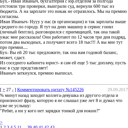
Бух.- Иван Иваныч, бухгалтерия с юр.отделом за полгода
отстояли три проверки, выиграли суд, вернули 600 тыс из
бюджета. А на зарплате это никак не отразилось. Мы на премию
согласны.
Иван Иваныч- Нууу у нас (в организации) и так зарплаты выше
среднего по городу. Я тут на днях машину в сервис гонял
(личный бентли), разговорился с приемщицей, так она такой
ужас мне рассказала! Они работают по 12 часов три дня подряд,
потом два выходных, а получают всего 18 тыс!!! А вы мне тут
про премии....
Бух- Вы ей 20 тыс предложите, так она вам годовой баланс,
может, сдаст.
Из соседнего кабинета юрист- я сам ей еще 5 тыс доплачу, пусть
нас в суде представляет!
Иваныч заткнулся, премию выписал.
[
+
27
-
]
Комментировать цитату №145226
29.09.2017
% минут назад заходит коллега-девушка из другого отдела и
произносит фразу, которую я не слышал уже лет 8 и думал что
уже не услышу:
"Ребят, а ни у кого нет зарядки тонкой для нокии?"
>
1
2
3
4
5
11
...
39
40
41
42
43