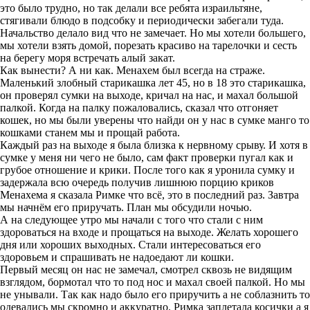
это было трудно, но так делали все ребята израильтяне,
стягивали блюдо в подсобку и периодически забегали туда.
Начальство делало вид что не замечает. Но мы хотели большего,
мы хотели взять домой, порезать красиво на тарелочки и сесть
на берегу моря встречать алый закат.
Как вынести? А ни как. Менахем был всегда на страже.
Маленький злобный старикашка лет 45, но в 18 это старикашка,
он проверял сумки на выходе, кричал на нас, и махал большой
палкой. Когда на палку пожаловались, сказал что отгоняет
кошек, но мы были уверены что найди он у нас в сумке манго то
кошками станем мы и прощай работа.
Каждый раз на выходе я была близка к нервному срыву. И хотя в
сумке у меня ни чего не было, сам факт проверки пугал как и
грубое отношение и крики. После того как я уронила сумку и
задержала всю очередь получив лишнюю порцию криков
Менахема я сказала Римке что всё, это в последний раз. Завтра
мы начнём его приручать. План мы обсудили ночью.
А на следующее утро мы начали с того что стали с ним
здороваться на входе и прощаться на выходе. Желать хорошего
дня или хороших выходных. Стали интересоваться его
здоровьем и спрашивать не надоедают ли кошки.
Первый месяц он нас не замечал, смотрел сквозь не видящим
взглядом, бормотал что то под нос и махал своей палкой. Но мы
не унывали. Так как надо было его приручить а не соблазнить то
одевались мы скромно и аккуратно. Римка заплетала косички а я