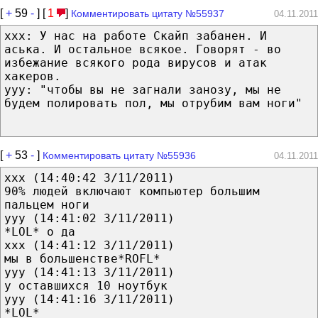
[
+
59
-
] [
1
]
Комментировать цитату №55937
04.11.2011
xxx: У нас на работе Скайп забанен. И
аська. И остальное всякое. Говорят - во
избежание всякого рода вирусов и атак
хакеров.
ууу: "чтобы вы не загнали занозу, мы не
будем полировать пол, мы отрубим вам ноги"
[
+
53
-
]
Комментировать цитату №55936
04.11.2011
xxx (14:40:42 3/11/2011)
90% людей включают компьютер большим
пальцем ноги
yyy (14:41:02 3/11/2011)
*LOL* о да
xxx (14:41:12 3/11/2011)
мы в большенстве*ROFL*
yyy (14:41:13 3/11/2011)
у оставшихся 10 ноутбук
yyy (14:41:16 3/11/2011)
*LOL*