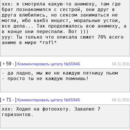
ххх: я смотрела какую-то анимеху, там где
брат познакомился с сестрой, они друг в
друга влюбились, но сексом заниматься не
могли, ибо какбэ инцест, моральные устои,
все дела... Так продолжалось всю анимеху, а
в конце они переспали. Вот )))
ууу: Ты только что описала сюжет 70% всего
аниме в мире *rofl*
[
+
59
-
]
Комментировать цитату №55946
04.11.2011
- да ладно, мы же не каждую пятницу пьем
- просто ты не каждую помнишь!
[
+
71
-
]
Комментировать цитату №55945
04.11.2011
xxx: Ходил на фотоохоту. Завалил 7
горизонтов.