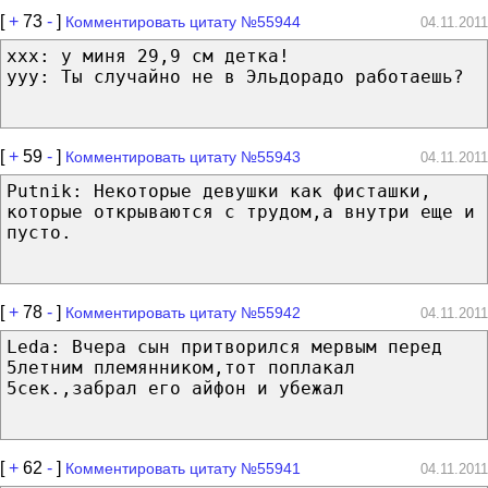
[
+
73
-
]
Комментировать цитату №55944
04.11.2011
xxx: у миня 29,9 см детка!
yyy: Ты случайно не в Эльдорадо работаешь?
[
+
59
-
]
Комментировать цитату №55943
04.11.2011
Putnik: Некоторые девушки как фисташки,
которые открываются с трудом,а внутри еще и
пусто.
[
+
78
-
]
Комментировать цитату №55942
04.11.2011
Leda: Вчера сын притворился мервым перед
5летним племянником,тот поплакал
5сек.,забрал его айфон и убежал
[
+
62
-
]
Комментировать цитату №55941
04.11.2011