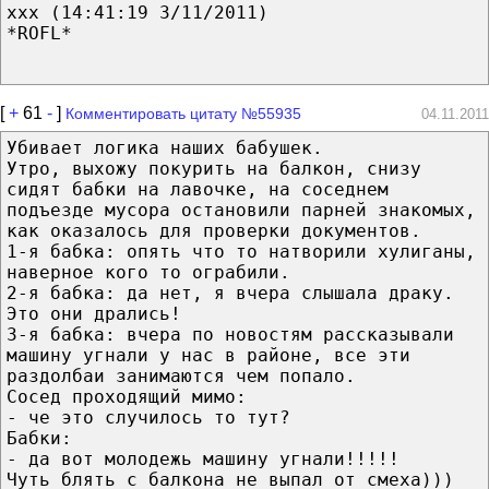
xxx (14:41:19 3/11/2011)
*ROFL*
[
+
61
-
]
Комментировать цитату №55935
04.11.2011
Убивает логика наших бабушек.
Утро, выхожу покурить на балкон, снизу
сидят бабки на лавочке, на соседнем
подъезде мусора остановили парней знакомых,
как оказалось для проверки документов.
1-я бабка: опять что то натворили хулиганы,
наверное кого то ограбили.
2-я бабка: да нет, я вчера слышала драку.
Это они дрались!
3-я бабка: вчера по новостям рассказывали
машину угнали у нас в районе, все эти
раздолбаи занимаются чем попало.
Сосед проходящий мимо:
- че это случилось то тут?
Бабки:
- да вот молодежь машину угнали!!!!!
Чуть блять с балкона не выпал от смеха)))