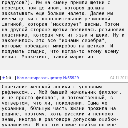
градусов?). Им на смену пришли щетки с
перекрестной щетиной, котороя должна
захватывать ещё больше налета. Далее мы
имеем щетки с дополнительной резиновой
щетиной, которая "массирует" десны. Потом
на другой стороне щетки появилась резиновая
пластинка, которая чистит язык и щеки. Ну и
закончилось это все "ионами серебра",
которые побеждают микробов на щетках. И
подумать стыдно, что когда-то этому всему
верил. Маркетинг, такой маркетинг.
[
+
56
-
]
Комментировать цитату №55929
04.11.2011
Сочетание женской логики с условным
рефлексом... Мой бывший начальник филолог,
и не просто филолог, а потомственный, в
четвертом, что ли, поколении. Сама же
украинка, бОльшую часть жизни прожила на
родине, поэтому, хоть русский и неплохо
знаю, иногда в разговоре допускаю ошибки-
украинизмы. И на эти самые ошибки он мне