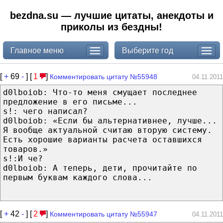
bezdna.su — лучшие цитаты, анекдоты и
приколы из бездны!
Главное меню
Выберите год
[
+
69
-
] [
1
]
Комментировать цитату №55948
04.11.2011
d0lboiob: Что-то меня смущает последнее
предложение в его письме...
s!: чего написал?
d0lboiob: «Если бы альтернативнее, лучше...
Я вообще актуальной считаю вторую систему.
Есть хорошие варианты расчета оставшихся
товаров.»
s!:И че?
d0lboiob: А теперь, дети, прочитайте по
первым буквам каждого слова...
[
+
42
-
] [
2
]
Комментировать цитату №55947
04.11.2011