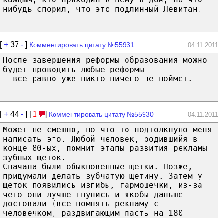
нибудь спорил, что это подлинный Левитан.
[
+
37
-
]
Комментировать цитату №55931
04.11.2011
После завершения реформы образования можно
будет проводить любые реформы
- все равно уже никто ничего не поймет.
[
+
44
-
] [
1
]
Комментировать цитату №55930
04.11.2011
Может не смешно, но что-то подтолкнуло меня
написать это. Любой человек, родившийя в
конце 80-ых, помнит этапы развития рекламы
зубных щеток.
Сначала были обыкновенные щетки. Позже,
придумали делать зубчатую щетину. Затем у
щеток появились изгибы, гармошечки, из-за
чего они лучше гнулись и якобы дальше
достовали (все помнять рекламу с
человечком, раздвигающим пасть на 180