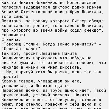
Как–то Никита Владимирович Богословский
попросил выдающегося диктора радио времен
Великой Отечественной войны Юрия Левитана,
того самого
Левитана, за голову которого Гитлер обещал
колоссальные деньги, того самого Левитана,
про которого во время войны ходил анекдот:
спрашивают
Сталина:
"Товарищ Сталин! Когда война кончится?" —
"Левитан скажет".
Так вот, просит Левитана Никита
Владимирович нарисовать что–нибудь на
листке бумаги. Тот отпирается, говорит, что
никогда в жизни не умел рисовать.
— Ну, нарисуй хотя бы домик, ведь это так
просто!
Короче говоря, уговаривал он его,
уговаривал, и Левитан сдался.
Нарисовал домик, из трубы дымок идет. Такой
примитивный, детский рисунок. Никита
Владимирович взял этот рисунок, вставил в
рамку под стекло, повесил у себя дома и с
каждым, кто приходил к нему в дом, на что–