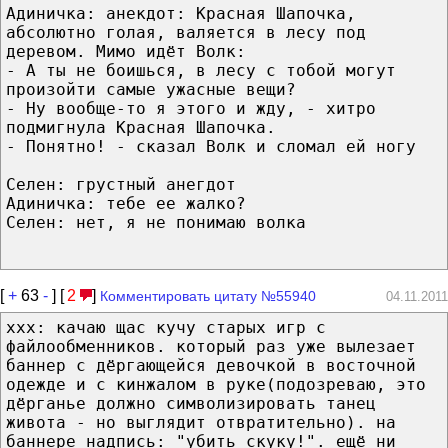
Адиничка: анекдот: Красная Шапочка,
абсолютно голая, валяется в лесу под
деревом. Мимо идёт Волк:
- А ты не боишься, в лесу с тобой могут
произойти самые ужасные вещи?
- Ну вообще-то я этого и жду, - хитро
подмигнула Красная Шапочка.
- Понятно! - сказал Волк и сломал ей ногу
Селен: грустный анегдот
Адиничка: тебе ее жалко?
Селен: нет, я не понимаю волка
[
+
63
-
] [
2
]
Комментировать цитату №55940
04.11.2011
ххх: качаю щас кучу старых игр с
файлообменников. который раз уже вылезает
баннер с дёргающейся девочкой в восточной
одежде и с кинжалом в руке(подозреваю, это
дёрганье должно символизировать танец
живота - но выглядит отвратительно). на
баннере надпись: "убить скуку!". ещё ни