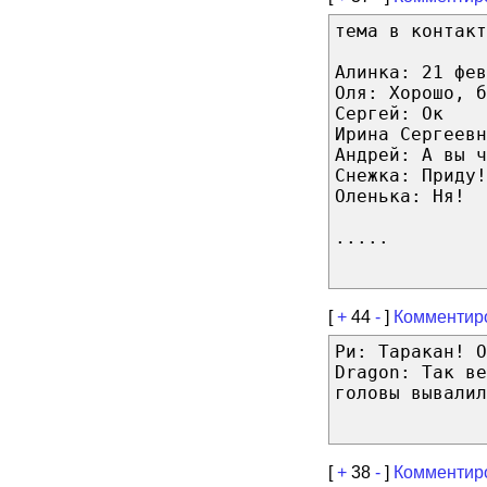
тема в контакт
Алинка: 21 фев
Оля: Хорошо, б
Сергей: Ок
Ирина Сергеевн
Андрей: А вы ч
Снежка: Приду!
Оленька: Ня!
.....
[
+
44
-
]
Комментир
Ри: Таракан! О
Dragon: Так ве
головы вывалил
[
+
38
-
]
Комментир