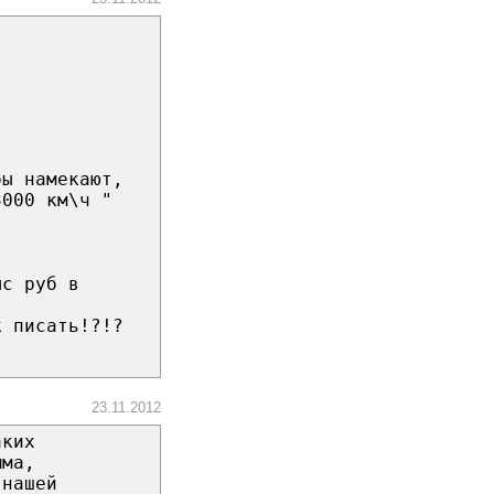
бы намекают,
3000 км\ч "
ыс руб в
к писать!?!?
23.11.2012
аких
мма,
 нашей