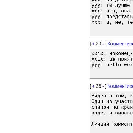
ууу: ты лучше 
ххх: ага, она 
ууу: представь
ххх: а, не, те
[
+
29
-
]
Комментир
xxix: наконец-
xxix: аж прият
yyy: hello wor
[
+
36
-
]
Комментир
Видео о том, к
Один из участн
спиной на край
воде, и виновн
Лучший коммент