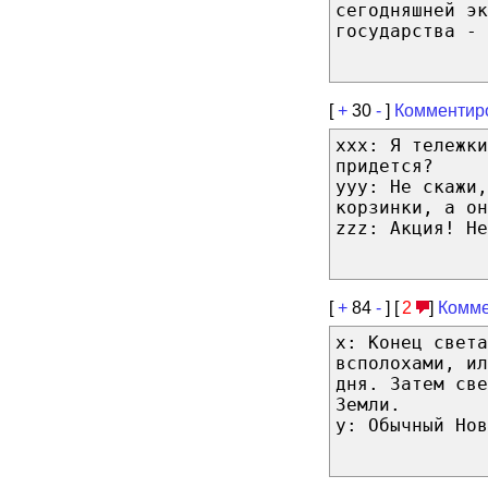
сегодняшней эк
государства - 
[
+
30
-
]
Комментир
xxx: Я тележки
придется?
yyy: Не скажи,
корзинки, а он
zzz: Акция! Не
[
+
84
-
] [
2
]
Комме
x: Конец свет
всполохами, и
дня. Затем све
Земли.
y: Обычный Нов