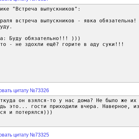
ике "Встреча выпускников":
раля встреча выпускников - явка обязательна!
уду.
а: Буду обязательно!!! )))
то - не здохли ещё? горите в аду суки!!!
овать цитату №73326
ткуда он взялся-то у нас дома? Не было же их
дь это... гости приходили вчера. Наверное, и
ся и потерялся)))
овать цитату №73325