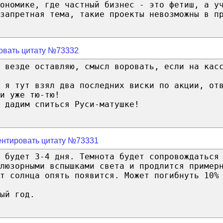
ономике, где частный бизнес - это фетиш, а у
запретная тема, такие проекты невозможны в п
овать цитату №73332
 везде оставляю, смысл воровать, если на кас
 я тут взял два последних виски по акции, от
и уже тю-тю!
 дадим спиться Руси-матушке!
нтировать цитату №73331
а будет 3-4 дня. Темнота будет сопровождаться
ллюзорными вспышками света и продлится пример
т солнца опять появится. Может погибнуть 10%
ый год.