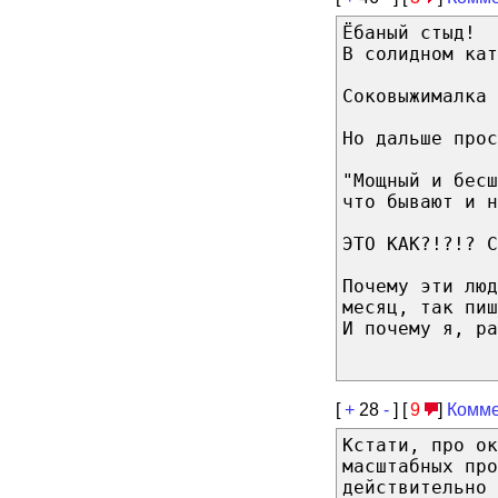
Ёбаный стыд!
В солидном кат
Соковыжималка 
Но дальше прос
"Мощный и бесш
что бывают и н
ЭТО КАК?!?!? С
Почему эти люд
месяц, так пиш
И почему я, ра
[
+
28
-
] [
9
]
Комме
Кстати, про ок
масштабных про
действительно 