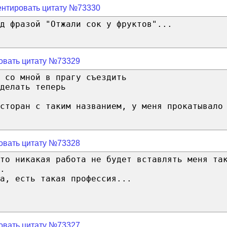
нтировать цитату №73330
д фразой "Отжали сок у фруктов"...
овать цитату №73329
 со мной в прагу съездить
делать теперь
сторан с таким названием, у меня прокатывало
овать цитату №73328
то никакая работа не будет вставлять меня та
.
а, есть такая профессия...
овать цитату №73327