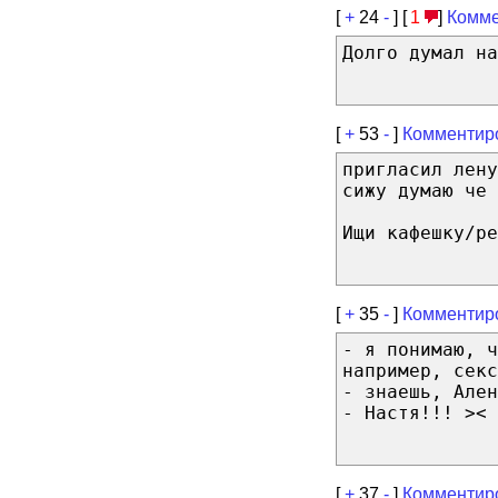
[
+
24
-
] [
1
]
Комме
Долго думал на
[
+
53
-
]
Комментир
пригласил лену
сижу думаю че 
Ищи кафешку/ре
[
+
35
-
]
Комментир
- я понимаю, ч
например, секс
- знаешь, Ален
- Настя!!! ><
[
+
37
-
]
Комментир