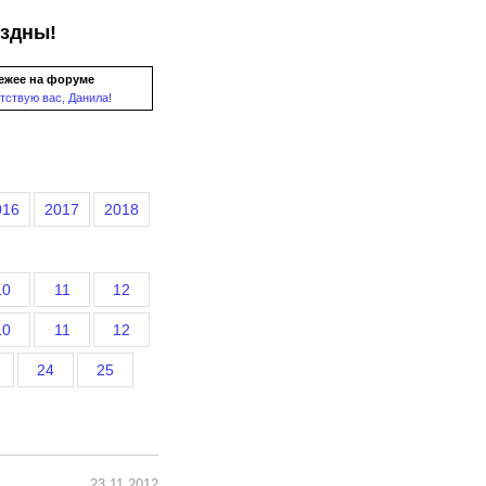
ездны!
ежее на форуме
тствую вас, Данила!
016
2017
2018
10
11
12
10
11
12
24
25
23.11.2012