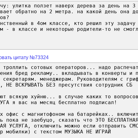
чу: улитка ползет наверх дерева за день на 3
вает обратно на 2 метра. на какой день она д
ов?
нственный в 4ом классе, кто решил эту задачу
ам - в классе и некоторые родители-то не смог
овать цитату №73324
 троллить сотовых операторов... надо распеча
ения бред рекламу.. вкладывать в конверты и 
 секретарям. менеджерам. Руководителям с гри
, НЕ ВСКРЫВАТЬ БЕЗ пресутствия сотрудник СБ
ают всякую хуйню... в случае каких то вопросо
УГА я вас на месяц бесплатно подписал!
х офис с магнитофоном на батарейках.. включи
ь пока не заебуцо, сказать что ЭТО БЕСПЛАТНА
АЯ УСЛУГА, отключить можно если отправить СМ
р мобилки) с текстом МУЗЫКА НЕ ИГРАЙ