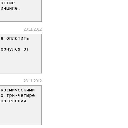
частие
ринципе.
23.11.2012
се оплатить
вернулся от
23.11.2012
 космическими
но три-четыре
 населения