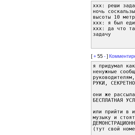
xxx: реши зада
ночь соскальзы
высоты 10 метр
xxx: я был еди
xxx: да что т
задачу
[
+
55
-
]
Комментир
я придумал как
ненужные сообщ
руководителям,
РУКИ, СЕКРЕТНО
они же рассыл
БЕСПЛАТНАЯ УСЛ
или прийти в и
музыку и стоят
ДЕМОНСТРАЦИОНН
(тут свой номе