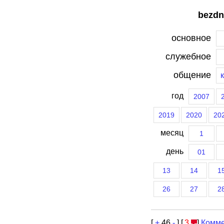
bezdn
основное
служебное
общение
год
2007
2019
2020
20
месяц
1
день
01
13
14
1
26
27
2
[
+
46
-
] [
3
]
Комме