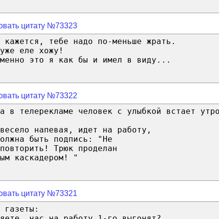
овать цитату №73323
 кажется, тебе надо по-меньше жрать.
уже еле хожу!
менно это я как бы и имел в виду...
овать цитату №73322
да в телерекламе человек с улыбкой встает утр
весело напевая, идет на работу,
олжна быть подпись: "Не
повторить! Трюк проделан
ым каскадером! "
овать цитату №73321
 газеты:
яете, нас на работу 1-го выгонят?