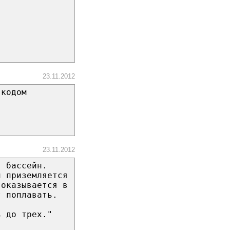
23.11.2012
 кодом
23.11.2012
в бассейн.
н приземляется
 оказывается в
т поплавать.
ь до трех."