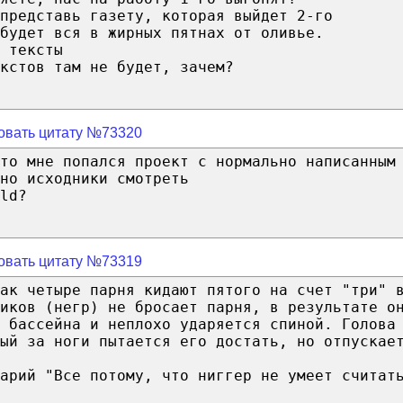
представь газету, которая выйдет 2-го
будет вся в жирных пятнах от оливье.
 тексты
кстов там не будет, зачем?
овать цитату №73320
то мне попался проект с нормально написанным
но исходники смотреть
ld?
овать цитату №73319
ак четыре парня кидают пятого на счет "три" 
иков (негр) не бросает парня, в результате о
 бассейна и неплохо ударяется спиной. Голова
ый за ноги пытается его достать, но отпускае
арий "Все потому, что ниггер не умеет считат