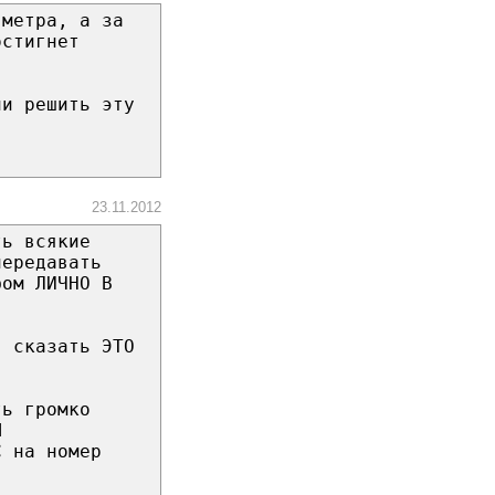
 метра, а за
остигнет
ли решить эту
23.11.2012
ть всякие
передавать
фом ЛИЧНО В
в сказать ЭТО
ть громко
Я
С на номер