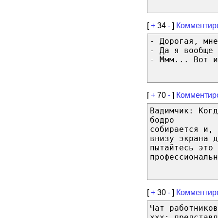
[
+
34
-
]
Комментир
- Дорогая, мне
- Да я вообще 
- Ммм... Вот и
[
+
70
-
]
Комментир
Вадимчик: Ког
бодро
собирается и, 
внизу экрана д
пытайтесь это 
профессиональн
[
+
30
-
]
Комментир
Чат работников
ххх: представл