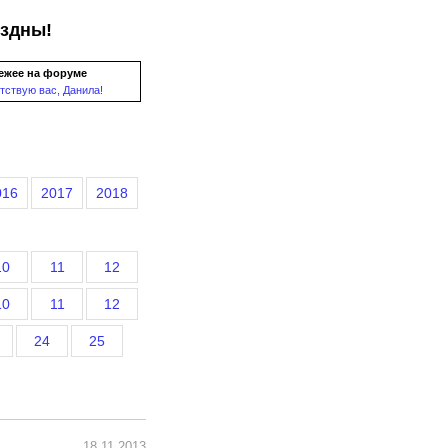
ездны!
ежее на форуме
тствую вас, Данила!
016
2017
2018
10
11
12
10
11
12
24
25
18.11.2013