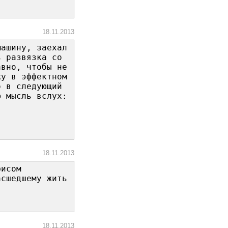
18.11.2013
машину, заехал
ь развязка со
авно, чтобы не
жу в эффектном
о в следующий
ю мысль вслух:
18.11.2013
фисом
асшедшему жить
18.11.2013