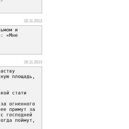
18.11.2013
льмом и
а: «Мне
18.11.2013
паству
сную площадь,
акой стати
 за огненного
рее примут за
 с господней
тогда поймут,