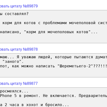
овать цитату №89879
ы составлял?
 корм для котов с проблемами мочеполовой сис
 написано, "корм для мочеполовых котов"...
овать цитату №89878
маю... Я уважаю людей, которые пытаются дума
 "заного".
пот, как можно написать "Шереметьего-2"???!!
овать цитату №89877
росмеялся...
Phone 5 в ремонт. Не включается. Предварител
а 2 часа в хохот и бросило...