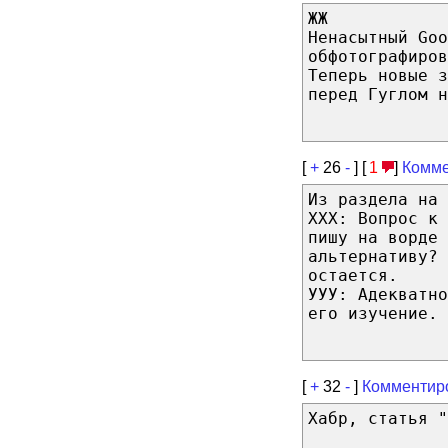
ЖЖ
Ненасытный Goo
обфотографиров
Теперь новые з
перед Гуглом н
[
+
26
-
] [
1
]
Комме
Из раздела на 
ХХХ: Вопрос к 
пишу на ворде 
альтернативу? 
остается.
УУУ: Адекватно
его изучение.
[
+
32
-
]
Комментир
Хабр, статья "