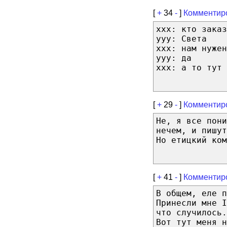
[
+
34
-
]
Комментир
ххх: кто заказ
ууу: Света
ххх: нам нужен
ууу: да
ххх: а то тут
[
+
29
-
]
Комментир
Не, я все пони
нечем, и пишут
Но етицкий ком
[
+
41
-
]
Комментир
В общем, еле п
Принесли мне I
что случилось.
Вот тут меня н