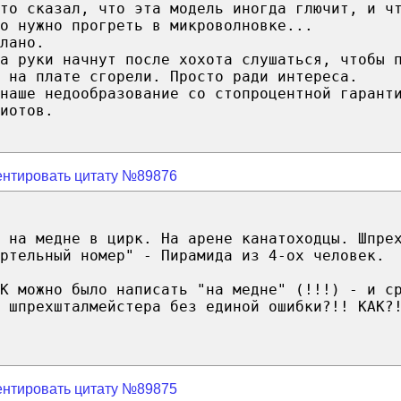
то сказал, что эта модель иногда глючит, и ч
о нужно прогреть в микроволновке...
лано.
а руки начнут после хохота слушаться, чтобы 
 на плате сгорели. Просто ради интереса.
 наше недообразование со стопроцентной гарант
иотов.
нтировать цитату №89876
 на медне в цирк. На арене канатоходцы. Шпре
ртельный номер" - Пирамида из 4-ох человек.
К можно было написать "на медне" (!!!) - и с
 шпрехшталмейстера без единой ошибки?!! КАК?
нтировать цитату №89875