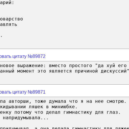
арий:
оварство
авлять
.
овать цитату №89872
новое выражение: вместо простого "да хуй его
анный момент это является причиной дискуссий
овать цитату №89871
ипа авторши, тоже думала что я на нее смотрю.
кидывании ляшек в миниюбке.
енку потому что делал гимнастику для глаз.
 напридумывала...
придумывал, а она делала гимнастику для ляже