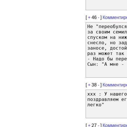
[
+
46
-
]
Комментир
Не "переобулся
за своим семи
спуском на ниж
снесло, но зад
заносе, досто
раз может так 
- Надо бы пере
Сын: "А мне - 
[
+
38
-
]
Комментир
xxx : У нашего
поздравляем ег
легко"
[
+
27
-
]
Комментир