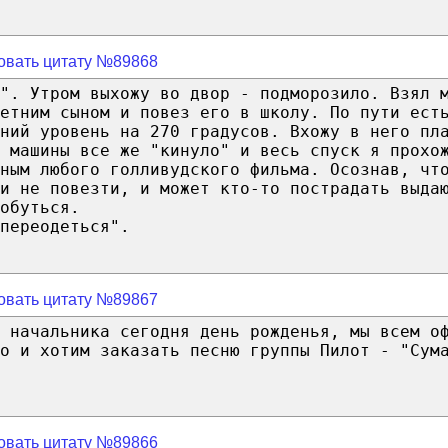
овать цитату №89868
". Утром выхожу во двор - подморозило. Взял 
летним сыном и повез его в школу. По пути ест
ний уровень на 270 градусов. Вхожу в него пл
 машины все же "кинуло" и весь спуск я прохо
йным любого голливудского фильма. Осознав, чт
и не повезти, и может кто-то пострадать выда
обуться.
переодеться".
овать цитату №89867
 начальника сегодня день рожденья, мы всем о
о и хотим заказать песню группы Пилот - "Сум
овать цитату №89866