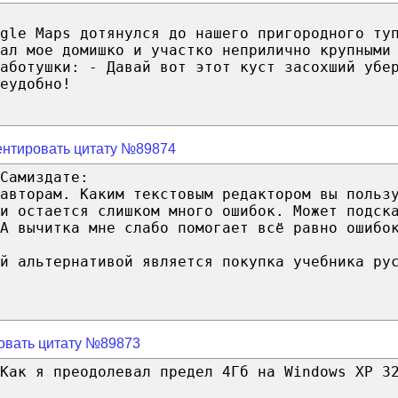
gle Maps дотянулся до нашего пригородного ту
ал мое домишко и участко неприлично крупными
аботушки: - Давай вот этот куст засохший убе
еудобно!
нтировать цитату №89874
Самиздате:
авторам. Каким текстовым редактором вы польз
и остается слишком много ошибок. Может подск
А вычитка мне слабо помогает всё равно ошибо
й альтернативой является покупка учебника ру
овать цитату №89873
Как я преодолевал предел 4Гб на Windows XP 3