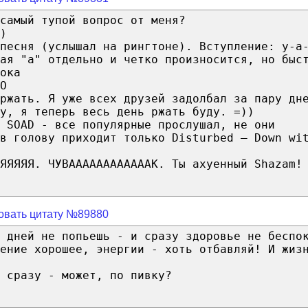
самый тупой вопрос от меня?
)
 песня (услышал на рингтоне). Вступление: у-а
дая "а" отдельно и четко произносится, но быс
ока
О
ржать. Я уже всех друзей задолбал за пару дн
у, я теперь весь день ржать буду. =))
 SOAD - все популярные прослушал, не они
в голову приходит только Disturbed — Down wi
ЯЯЯЯЯ. ЧУВААААААААААААК. Ты ахуенный Shazam!
овать цитату №89880
 дней не попьешь - и сразу здоровье не беспо
ение хорошее, энергии - хоть отбавляй! И жиз
 сразу - может, по пивку?