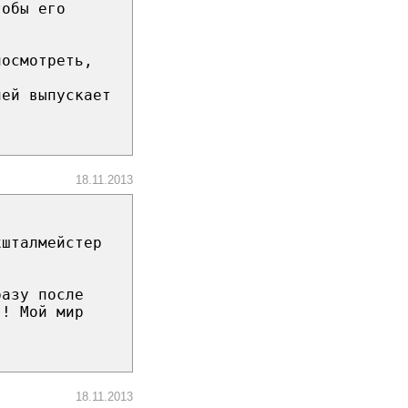
тобы его
посмотреть,
ией выпускает
18.11.2013
хшталмейстер
разу после
!! Мой мир
18.11.2013