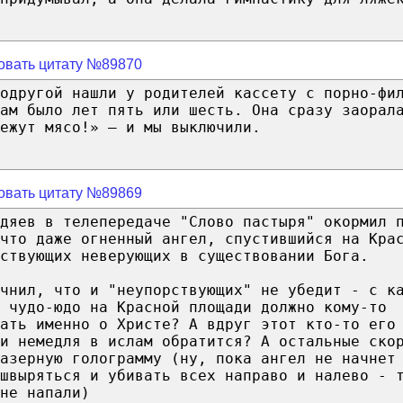
овать цитату №89870
одругой нашли у родителей кассету с порно-фи
ам было лет пять или шесть. Она сразу заорал
ежут мясо!» — и мы выключили.
овать цитату №89869
дяев в телепередаче "Слово пастыря" окормил 
 что даже огненный ангел, спустившийся на Кра
рствующих неверующих в существовании Бога.
чнил, что и "неупорствующих" не убедит - с к
 чудо-юдо на Красной площади должно кому-то
вать именно о Христе? А вдруг этот кто-то его
 и немедля в ислам обратится? А остальные ско
азерную голограмму (ну, пока ангел не начнет
 швыряться и убивать всех направо и налево - 
не напали)