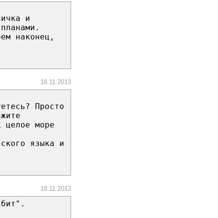
пичка и
 планами.
рем наконец,
18.11.2013
уетесь? Просто
ажите
к целое море
сского языка и
18.11.2013
2бит".