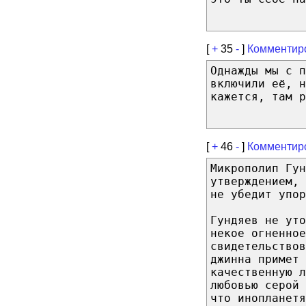
[
+
35
-
]
Комментир
Однажды мы с п
включили её, н
кажется, там р
[
+
46
-
]
Комментир
Микрополип Гун
утверждением,
не убедит упо
Гундяев не уто
некое огненное
свидетельство
джинна примет
качественную л
любовью серой
что инопланетя