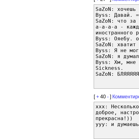
SaZoN: хочешь 
Byss: Давай. =
SaZoN: что за
а-а-а-а - каж
иностранного р
Byss: Ояебу. о
SaZoN: хватит 
Byss: Я не мог
SaZoN: я думал
Byss: Хм, мне 
Sickness.
SaZoN: БЛЯЯЯЯЯ
[
+
40
-
]
Комментир
xxx: Несколько
доброе, настро
прекрасна!))
yyy: и думаешь