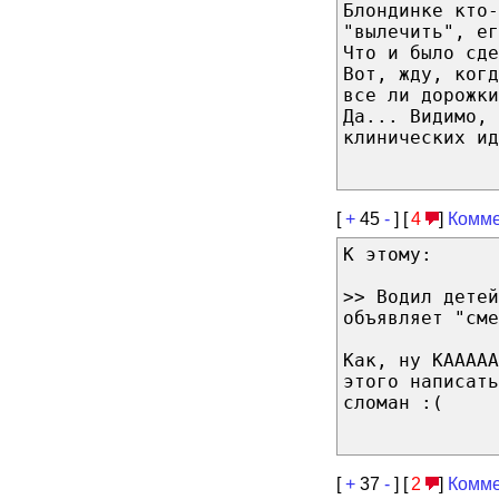
Блондинке кто-
"вылечить", ег
Что и было сде
Вот, жду, когд
все ли дорожки
Да... Видимо,
клинических ид
[
+
45
-
] [
4
]
Комме
К этому:
>> Водил детей
объявляет "сме
Как, ну КААААА
этого написать
сломан :(
[
+
37
-
] [
2
]
Комме