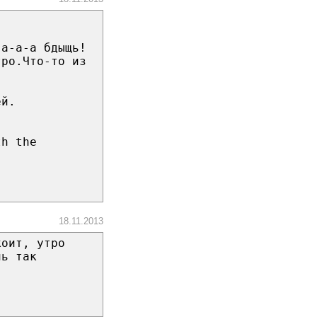
-а-а-а бдыщь!
тро.Что-то из
ей.
th the
18.11.2013
коит, утро
нь так