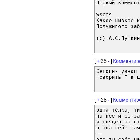
Первый коммент
wscms
Какое низкое к
Полуживого заб
(с) А.С.Пушкин
[
+
35
-
]
Комментир
Сегодня узнал 
говорить " в д
[
+
28
-
]
Комментир
одна тёлка, т
на нее и ее за
я глядел на ст
а она себе там
--
это ты себе на