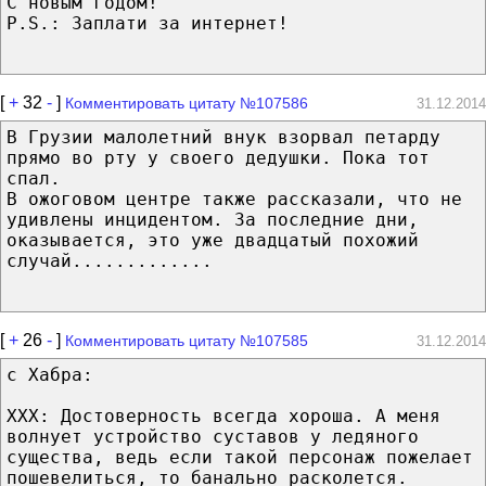
С новым годом!
P.S.: Заплати за интернет!
[
+
32
-
]
Комментировать цитату №107586
31.12.2014
В Грузии малолетний внук взорвал петарду
прямо во рту у своего дедушки. Пока тот
спал.
В ожоговом центре также рассказали, что не
удивлены инцидентом. За последние дни,
оказывается, это уже двадцатый похожий
случай.............
[
+
26
-
]
Комментировать цитату №107585
31.12.2014
с Хабра:
XXX: Достоверность всегда хороша. А меня
волнует устройство суставов у ледяного
существа, ведь если такой персонаж пожелает
пошевелиться, то банально расколется.