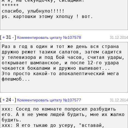
А я, на секундочку, сисадмин!
******
спасибо, улыбнуло!!!!!
ps. картошки этому хлопцу ! вот.
[
+
31
-
]
Комментировать цитату №107578
31.12.2014
Раз в год в один и тот же день вся страна
дружно режет тазики салатов, затем садится
у телевизора и под бой часов, считая удары,
открывает шампанское, и после 12-го удара
чокается бокалами и дружно выпивает...
Это просто какой-то апокалептический мега
флешмоб...
[
+
24
-
]
Комментировать цитату №107577
31.12.2014
ххх: Сосед по комнате попросил разбудить
его. А я не умею людей будить, мне их жалко
будить.
ххх: Я его тыкаю до усеру, "вставай,