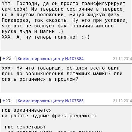
YYY: Господи, да он просто трансфигурирует
сам себя! Из твердого состояние в твердое,
но в другом положении, минуя жидкую фазу.
Покадрово, так сказать. Ну это при условии,
что вас не волнует факт наличия живого
куска льда и магии :)
XXX: А, ну теперь понятно! :-)
[
+
23
-
]
Комментировать цитату №107584
31.12.2014
xxx: Ну что товарищи, остался всего один
день до возникновения летающих машин? Или
опять останемся в прошлом?
[
+
20
-
]
Комментировать цитату №107583
31.12.2014
год заканчивается
на работе чудные фразы рождаются
-где секретарь?