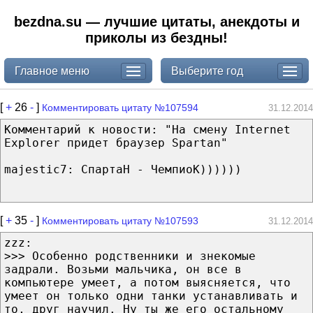
bezdna.su — лучшие цитаты, анекдоты и
приколы из бездны!
Главное меню
Выберите год
[
+
26
-
]
Комментировать цитату №107594
31.12.2014
Комментарий к новости: "На смену Internet
Explorer придет браузер Spartan"
majestic7: СпартаН - ЧемпиоК))))))
[
+
35
-
]
Комментировать цитату №107593
31.12.2014
zzz:
>>> Особенно родственники и знекомые
задрали. Возьми мальчика, он все в
компьютере умеет, а потом выясняется, что
умеет он только одни танки устанавливать и
то, друг научил. Ну ты же его остальному