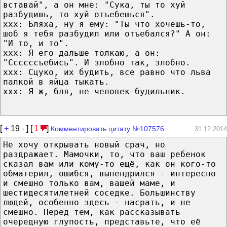
вставай", а он мне: "Сука, ты то хуй
разбудишь, то хуй отъебешься".
ххх: Бляха, ну я ему: "Ты что хочешь-то,
шоб я тебя разбудил или отъебался?" А он:
"И то, и то".
ххх: Я его дальше толкаю, а он:
"Ссссссъебись". И злобно так, злобно.
ххх: Сцуко, их будить, все равно что льва
палкой в яйца тыкать.
ххх: Я ж, бля, не человек-будильник.
[
+
19
-
] [
1
]
Комментировать цитату №107576
31.12.2014
Не хочу открывать новый срач, но
раздражает. Мамочки, то, что ваш ребенок
сказал вам или кому-то ещё, как он кого-то
обматерил, ошибся, выпендрился - интересно
и смешно только вам, вашей маме, и
шестидесятилетней соседке. Большинству
людей, особенно здесь - насрать, и не
смешно. Перед тем, как рассказывать
очередную глупость, представьте, что её