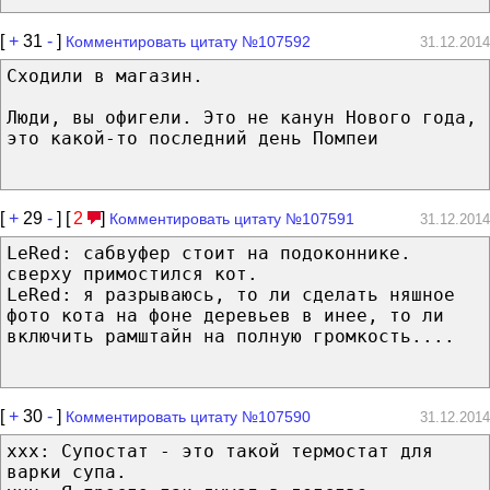
[
+
31
-
]
Комментировать цитату №107592
31.12.2014
Сходили в магазин.
Люди, вы офигели. Это не канун Нового года,
это какой-то последний день Помпеи
[
+
29
-
] [
2
]
Комментировать цитату №107591
31.12.2014
LeRed: сабвуфер стоит на подоконнике.
сверху примостился кот.
LeRed: я разрываюсь, то ли сделать няшное
фото кота на фоне деревьев в инее, то ли
включить рамштайн на полную громкость....
[
+
30
-
]
Комментировать цитату №107590
31.12.2014
xxx: Супостат - это такой термостат для
варки супа.