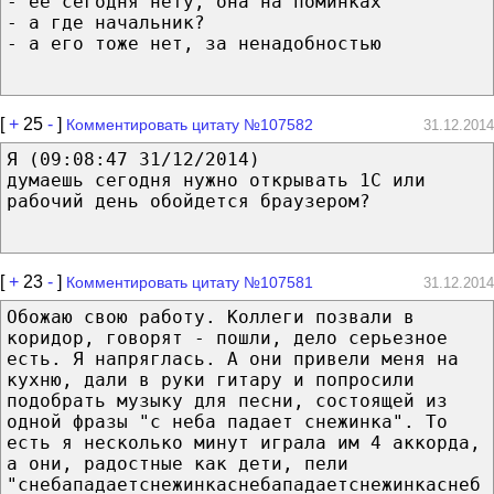
- ее сегодня нету, она на поминках
- а где начальник?
- а его тоже нет, за ненадобностью
[
+
25
-
]
Комментировать цитату №107582
31.12.2014
Я (09:08:47 31/12/2014)
думаешь сегодня нужно открывать 1С или
рабочий день обойдется браузером?
[
+
23
-
]
Комментировать цитату №107581
31.12.2014
Обожаю свою работу. Коллеги позвали в
коридор, говорят - пошли, дело серьезное
есть. Я напряглась. А они привели меня на
кухню, дали в руки гитару и попросили
подобрать музыку для песни, состоящей из
одной фразы "с неба падает снежинка". То
есть я несколько минут играла им 4 аккорда,
а они, радостные как дети, пели
"снебападаетснежинкаснебападаетснежинкаснеб