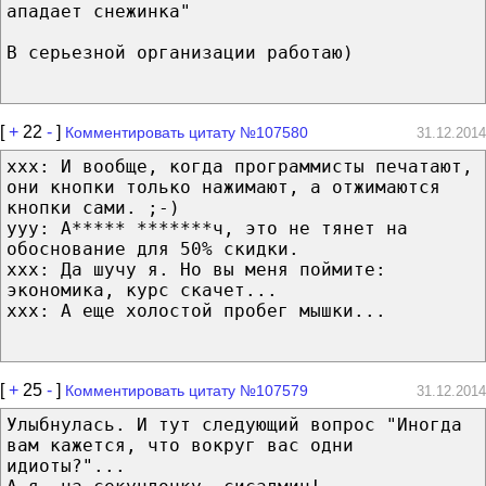
ападает снежинка"
В серьезной организации работаю)
[
+
22
-
]
Комментировать цитату №107580
31.12.2014
xxx: И вообще, когда программисты печатают,
они кнопки только нажимают, а отжимаются
кнопки сами. ;-)
yyy: А***** *******ч, это не тянет на
обоснование для 50% скидки.
xxx: Да шучу я. Но вы меня поймите:
экономика, курс скачет...
xxx: А еще холостой пробег мышки...
[
+
25
-
]
Комментировать цитату №107579
31.12.2014
Улыбнулась. И тут следующий вопрос "Иногда
вам кажется, что вокруг вас одни
идиоты?"...