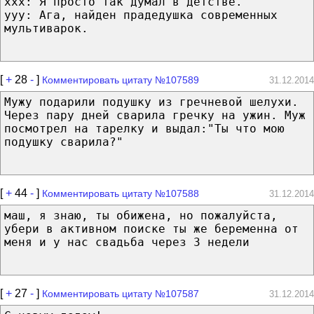
xxx: Я просто так думал в детстве.
yyy: Ага, найден прадедушка современных
мультиварок.
[
+
28
-
]
Комментировать цитату №107589
31.12.2014
Мужу подарили подушку из гречневой шелухи.
Через пару дней сварила гречку на ужин. Муж
посмотрел на тарелку и выдал:"Ты что мою
подушку сварила?"
[
+
44
-
]
Комментировать цитату №107588
31.12.2014
маш, я знаю, ты обижена, но пожалуйста,
убери в активном поиске ты же беременна от
меня и у нас свадьба через 3 недели
[
+
27
-
]
Комментировать цитату №107587
31.12.2014