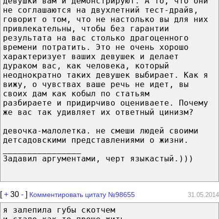
девушки вам и демонстрируют. А то, что они
не соглашаются на двухлетний тест-драйв,
говорит о том, что не настолько вы для них
привлекательны, чтобы без гарантии
результата на вас столько драгоценного
времени потратить. Это не очень хорошо
характеризует ваших девушек и делает
дураком вас, как человека, который
неоднократно таких девушек выбирает. Как я
вижу, о чувствах ваше речь не идет, вы
своих дам как кобыл по статьям
разбираете и придирчиво оцениваете. Почему
же вас так удивляет их ответный цинизм?
девочка-малолетка. не смеши людей своими
детсадовскими представлениями о жизни.
________________
Задавил аргументами, черт языкастый.)))
[
+
30
-
]
Комментировать цитату №98655
31.05.2014
я залепила губы скотчем