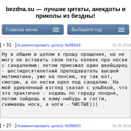
bezdna.su — лучшие цитаты, анекдоты и
приколы из бездны!
Главное меню
Выберите год
[
+
31
-
]
Комментировать цитату №98664
31.05.2014
Ну в общем и целом я прошу прощения, но не
могу не вставить свои пять копеек про носки
с сандалиями: летом приезжал один швейцарец
- шестидесятилетний преподаватель высшей
математики, уже на пенсии, ну так вот,
смотрю, а он носки одел под сандалии. На
мой удивленный взгляд сказал с улыбкой, что
это практично - ходишь по городу полдня,
потом зайдешь к кому-нибудь в гости,
снимаешь носк, а ноги - ЧИСТЫЕ)))
[
+
27
-
]
Комментировать цитату №98663
31.05.2014