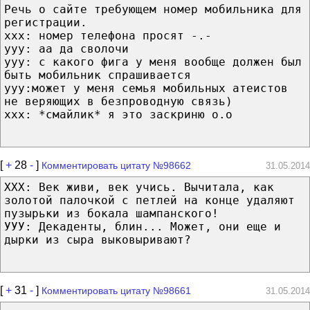
Речь о сайте требующем номер мобильника для
регистрации.
ххх: номер телефона просят -.-
yyy: аа да сволочи
yyy: с какого фига у меня вообще должен был
быть мобильник спрашивается
yyy:может у меня семья мобильных атеистов
не веряющих в безпроводную связь)
xxx: *смайлик* я это заскриню о.о
[
+
28
-
]
Комментировать цитату №98662
31.05.2014
ХХХ: Век живи, век учись. Вычитала, как
золотой палочкой с петлей на конце удаляют
пузырьки из бокала шампанского!
УУУ: Декаденты, блин... Может, они еще и
дырки из сыра выковыривают?
[
+
31
-
]
Комментировать цитату №98661
31.05.2014