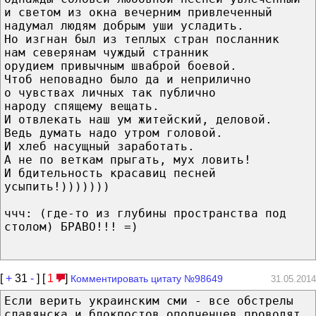
и светом из окна вечерним привлеченный
надумал людям добрым уши усладить.
Но изгнан был из теплых стран посланник
нам северянам чуждый странник
орудием привычным шваброй боевой.
Чтоб неповадно было да и неприлично
о чувствах личных так публично
народу спящему вещать.
И отвлекать наш ум житейский, деловой.
Ведь думать надо утром головой.
И хлеб насущный заработать.
А не по веткам прыгать, мух ловить!
И бдительность красавиц песней
усыпить!)))))))
ччч: (где-то из глубины пространства под
столом) БРАВО!!! =)
[
+
31
-
] [
1
]
Комментировать цитату №98649
31.05.2014
Если верить украинским сми - все обстрелы
славянска и блокпостов ополченцев проводят