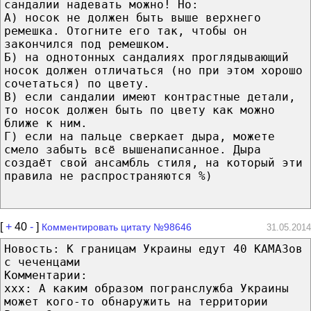
сандалии надевать можно! Но:
А) носок не должен быть выше верхнего
ремешка. Отогните его так, чтобы он
закончился под ремешком.
Б) на однотонных сандалиях проглядывающий
носок должен отличаться (но при этом хорошо
сочетаться) по цвету.
В) если сандалии имеют контрастные детали,
то носок должен быть по цвету как можно
ближе к ним.
Г) если на пальце сверкает дыра, можете
смело забыть всё вышенаписанное. Дыра
создаёт свой ансамбль стиля, на который эти
правила не распространяются %)
[
+
40
-
]
Комментировать цитату №98646
31.05.2014
Новость: К границам Украины едут 40 КАМАЗов
с чеченцами
Комментарии:
xxx: А каким образом погранслужба Украины
может кого-то обнаружить на территории