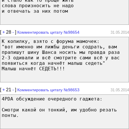
и стало как то проще жить
слова произносить не надо
и отвечать за них потом
[
+
28
-
]
Комментировать цитату №98654
31.05.2014
К копилку, взято с форума мамочек:
"вот именно им лижбы деньги содрать, вам
прапишут шину Шанса носить мы правда раза
2-3 одивали и всё смотрите сами всё у вас
появиться когда начнёт малыш седеть"
Малыш начнёт СЕДЕТЬ!!!
[
+
21
-
]
Комментировать цитату №98653
31.05.2014
4PDA обсуждение очередного гаджета:
Смотри какой он тонкий, им удобно резать
понты.