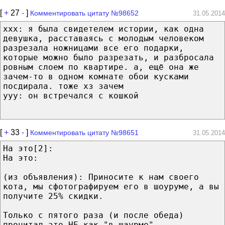
[
+
27
-
]
Комментировать цитату №98652
31.05.2014
xxx: я была свидетелем истории, как одна
девушка, расставаясь с молодым человеком
разрезала ножницами все его подарки,
которые можно было разрезать, и разбросала
ровным слоем по квартире. а, ещё она же
зачем-то в одном комнате обои кусками
посдирала. тоже хз зачем
yyy: он встречался с кошкой
[
+
33
-
]
Комментировать цитату №98651
31.05.2014
На это[2]:
На это:
(из объявления): Приносите к нам своего
кота, мы сфотографируем его в шоуруме, а вы
получите 25% скидки.
Только с пятого раза (и после обеда)
прочитал это НЕ как "в шаурме"...