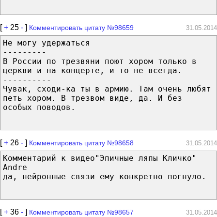
[
+
25
-
]
Комментировать цитату №98659
31.05.2014
Не могу удержаться
---------
В России по трезвяни поют хором только в
церкви и на концерте, и то не всегда.
----------
Чувак, сходи-ка ты в армию. Там очень любят
петь хором. В трезвом виде, да. И без
особых поводов.
[
+
26
-
]
Комментировать цитату №98658
31.05.2014
Комментарий к видео"Эпичные ляпы Кличко"
Andre
да, нейронные связи ему конкретно погнуло.
[
+
36
-
]
Комментировать цитату №98657
31.05.2014