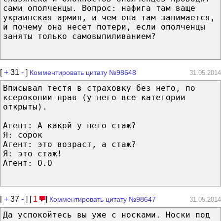
сами ополченцы. Вопрос: нафига там ваще
украинская армия, и чем она там занимается,
и почему она несет потери, если ополченцы
заняты только самовыпиливанием?
[
+
31
-
]
Комментировать цитату №98648
31.05.2014
Вписывал тестя в страховку без него, по
ксерокопии прав (у него все категории
открыты).
Агент: А какой у него стаж?
Я: сорок
Агент: это возраст, а стаж?
Я: это стаж!
Агент: O.O
[
+
37
-
] [
1
]
Комментировать цитату №98647
31.05.2014
Да успокойтесь вы уже с носками. Носки под