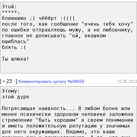
Этой:
*****:
блииииин :( чёёёрт :((((
после того, как сообщение "очень тебя хочу"
по ошибке отправляешь мужу, а не любовнику,
главное не дописывать "ой, окошком
ошиблась"
блять :(
Ты шлюха!
[
+
23
-
]
Комментировать цитату №98656
31.05.2014
Этому:
этой дуре
Потрясающая наивность... В любом более или
менее психически здоровом человеке заложено
стремление "быть хорошим" в своем понимании
и иметь положительную репутацию у значимых
для него окружающих. Видимо, это ваши