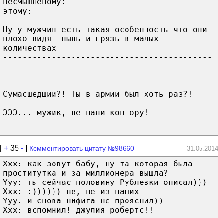
несмышленому:
этому:
Ну у мужчин есть такая особенность что они
плохо видят пыль и грязь в малых
количествах
-------------------------------------------
-------------------------------------------
-----
Сумасшедший?! Ты в армии был хоть раз?!
--------------------------------
ЭЭЭ... мужик, не пали контору!
[
+
35
-
]
Комментировать цитату №98660
31.05.2014
Ххх: как зовут бабу, ну та которая была
проститутка и за миллионера вышла?
Yyy: ты сейчас половину Рублевки описал)))
Ххх: :)))))) не, не из наших
Yyy: и снова нифига не прояснил))
Ххх: вспомнил! джулия робертс!!