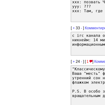
xxx: позвать Ч
yyy: ???
xxx: Там, где 
[
+
33
-
]
Комментир
с irc канала о
никнейм: 14 ми
информационным
[
+
24
-
] [
1
]
Комме
"Классическому
Ваша "месть" ф
утренний сон н
флажком электр
P.S. В особо з
вращательным д