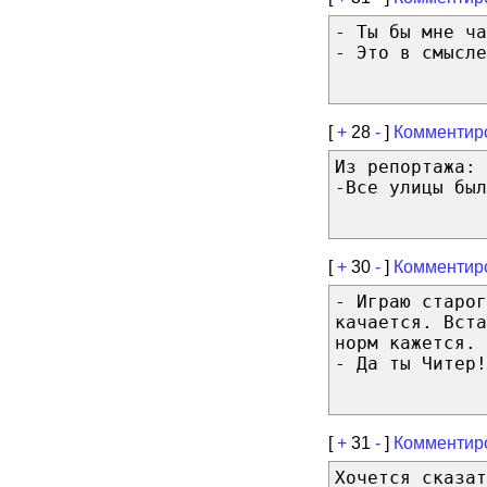
- Ты бы мне ча
- Это в смысле
[
+
28
-
]
Комментир
Из репортажа:
-Все улицы был
[
+
30
-
]
Комментир
- Играю старог
качается. Вст
норм кажется.
- Да ты Читер!
[
+
31
-
]
Комментир
Хочется сказат