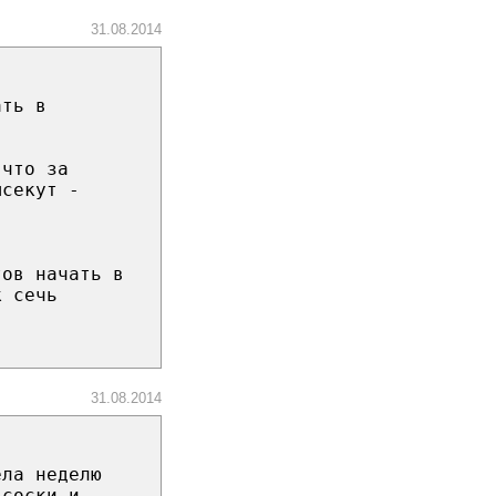
31.08.2014
ать в
 что за
ысекут -
тов начать в
к сечь
31.08.2014
ела неделю
 соски и