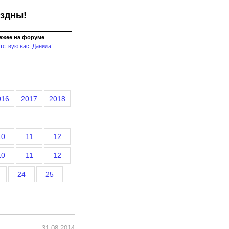
ездны!
ежее на форуме
тствую вас, Данила!
016
2017
2018
10
11
12
10
11
12
24
25
31.08.2014