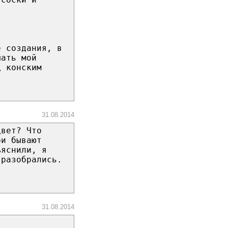
е создания, в
шать мой
д конским
31.08.2014
цвет? Что
ри бывают
ъяснили, я
 разобрались.
31.08.2014