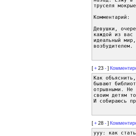
труселя мокрые
Комментарий:
Девушки, очер
каждой из вас 
идеальный мир,
возбудителем.
[
+
23
-
]
Комментир
Как объяснить,
бывают библиот
отрывными. Не 
своим детям т
И собираюсь пр
[
+
28
-
]
Комментир
yyy: как стать