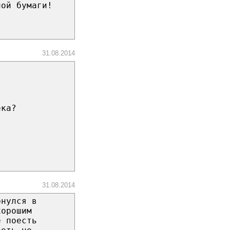
ной бумаги!
31.08.2014
ека?
31.08.2014
рнулся в
хорошим
е поесть