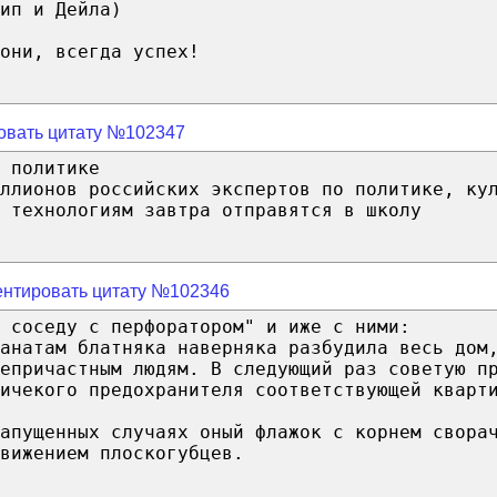
ип и Дейла)
они, всегда успех!
овать цитату №102347
 политике
ллионов российских экспертов по политике, ку
 технологиям завтра отправятся в школу
нтировать цитату №102346
 соседу с перфоратором" и иже с ними:
анатам блатняка наверняка разбудила весь дом
епричастным людям. В следующий раз советую п
ичекого предохранителя соответствующей кварт
апущенных случаях оный флажок с корнем свора
вижением плоскогубцев.