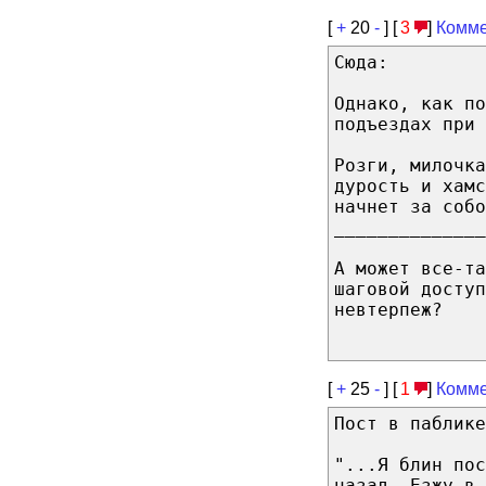
[
+
20
-
] [
3
]
Комме
Сюда:
Однако, как по
подъездах при 
Розги, милочка
дурость и хамс
начнет за собо
______________
А может все-та
шаговой доступ
невтерпеж?
[
+
25
-
] [
1
]
Комме
Пост в паблике
"...Я блин пос
назад. Езжу в 