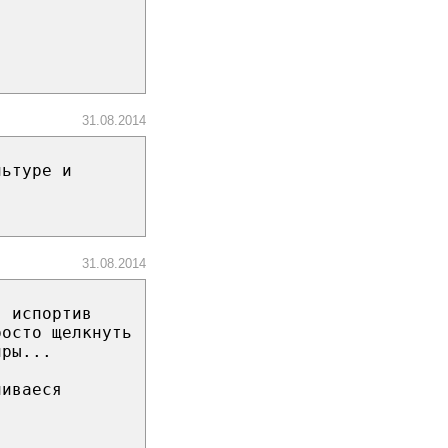
31.08.2014
льтуре и
31.08.2014
, испортив
росто щелкнуть
иры...
чиваеся