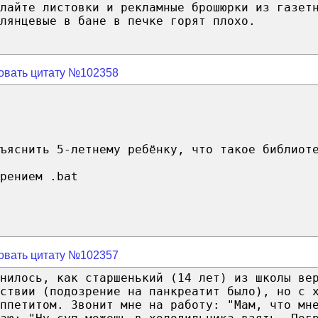
лайте листовки и рекламные брошюрки из газет
лянцевые в бане в печке горят плохо.
овать цитату №102358
ъяснить 5-летнему ребёнку, что такое библиот
рением .bat
овать цитату №102357
нилось, как старшенький (14 лет) из школы ве
ствии (подозрение на панкреатит было), но с 
ппетитом. Звонит мне на работу: "Мам, что мн