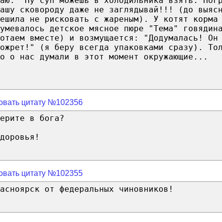
аю: "Ну суп можешь в холодильника взять. Пог
ашу сковороду даже не заглядывай!!! (до выяс
ешила не рисковать с жареным). У котят корма
умевалось детское мясное пюре "Тема" говядин
ботаем вместе) и возмущается: "Додумалась! Он
ожрет!" (я беру всегда упаковками сразу). То
о о нас думали в этот момент окружающие...
овать цитату №102356
ерите в бога?
доровья!
овать цитату №102355
асноярск от федеральных чиновников!