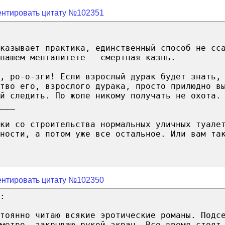
нтировать цитату №102351
казывает практика, единственный способ не сс
нашем менталитете - смертная казнь.
, ро-о-зги! Если взрослый дурак будет знать,
тво его, взрослого дурака, просто прилюдно в
й следить. По жопе никому получать не охота.
___
ки со строительства нормальных уличных туале
ности, а потом уже все остальное. Или вам та
нтировать цитату №102350
:
тоянно читаю всякие эротические романы. Подс
метро, закрываю рукой экран. Все время стоят