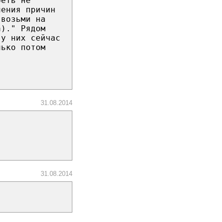
реть не
нения причин
 возьми на
а)." Рядом
 у них сейчас
лько потом
31.08.2014
31.08.2014