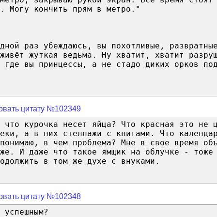
. Могу кончить прям в метро."
едной раз убеждаюсь, вы похотливые, развратны
живёт жуткая ведьма. Ну хватит, хватит разру
 где вы принцессы, а не стадо диких орков по
овать цитату №102349
 что курочка несет яйца? Что красная это не 
еки, а в них стеллажи с книгами. Что календа
понимаю, в чем проблема? Мне в свое время об
оже. И даже что такое ямщик на облучке - тоже
одолжить в том же духе с внуками.
овать цитату №102348
 успешным?