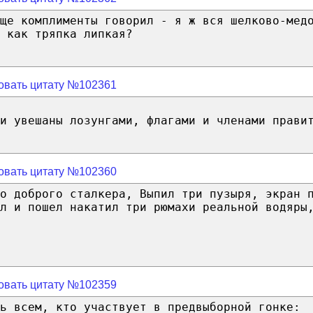
ще комплименты говорил - я ж вся шелково-мед
 как тряпка липкая?
овать цитату №102361
и увешаны лозунгами, флагами и членами прави
овать цитату №102360
о доброго сталкера, Выпил три пузыря, экран 
ал и пошел накатил три рюмахи реальной водяры
овать цитату №102359
ь всем, кто участвует в предвыборной гонке: