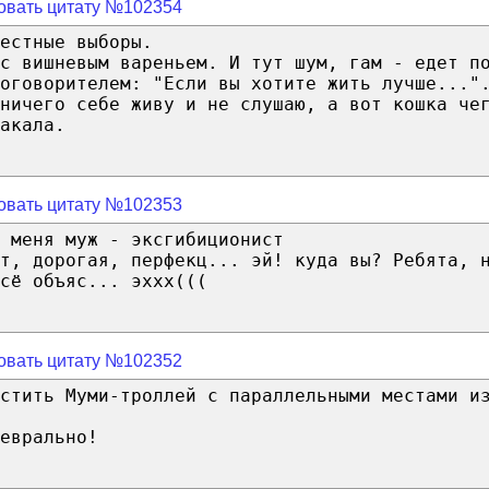
овать цитату №102354
естные выборы.
с вишневым вареньем. И тут шум, гам - едет п
оговорителем: "Если вы хотите жить лучше..."
ничего себе живу и не слушаю, а вот кошка че
акала.
овать цитату №102353
 меня муж - эксгибиционист
ст, дорогая, перфекц... эй! куда вы? Ребята, 
сё объяс... эххх(((
овать цитату №102352
стить Муми-троллей с параллельными местами и
еврально!