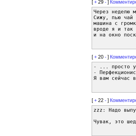
[
+
29
-
]
Комментир
Через неделю м
Сижу, пью чай 
машина с громк
вроде я и так 
и на окно поск
[
+
20
-
]
Комментир
- ... просто у
- Перфекциони
Я вам сейчас в
[
+
22
-
]
Комментир
zzz: Надо выпу
Чувак, это шед