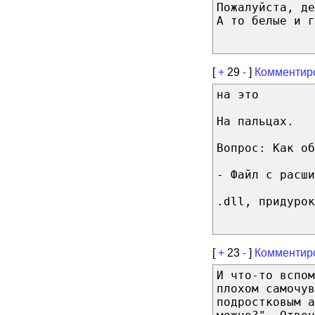
Пожалуйста, де
А то белые и г
[
+
29
-
]
Комментир
на это
На пальцах.
Вопрос: Как об
- Файл с расши
.dll, придурок
[
+
23
-
]
Комментир
И что-то вспом
плохом самочув
подростковым а