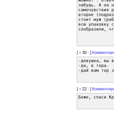
можно?". Отвеч
забудь. А на н
самочувствия р
второе (подраз
стоит муж (ра
всю упаковку с
сообразили, чт
[
+
30
-
]
Комментир
-девушка, вы в
-да, в тора.
-дай вам тор з
[
+
22
-
]
Комментир
Боже, спаси Кр