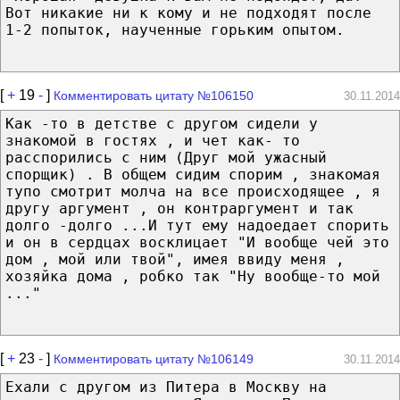
Вот никакие ни к кому и не подходят после
1-2 попыток, наученные горьким опытом.
[
+
19
-
]
Комментировать цитату №106150
30.11.2014
Как -то в детстве с другом сидели у
знакомой в гостях , и чет как- то
расспорились с ним (Друг мой ужасный
спорщик) . В общем сидим спорим , знакомая
тупо смотрит молча на все происходящее , я
другу аргумент , он контраргумент и так
долго -долго ...И тут ему надоедает спорить
и он в сердцах восклицает "И вообще чей это
дом , мой или твой", имея ввиду меня ,
хозяйка дома , робко так "Ну вообще-то мой
..."
[
+
23
-
]
Комментировать цитату №106149
30.11.2014
Ехали с другом из Питера в Москву на