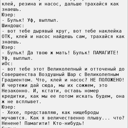
клей, резина и насос, дальше трахайся как
знаешь.
Юзер:
- Бульк! Уф, выплыл.
Шиндошс:
- вот тебе дырявый круг, вот тебе наклейка
ОТК, клей и насос найдешь сам, трахайся как
знаешь.
Юзер:
- Бульк! Да твою ж мать! Бульк! ПАМАГИТЕ!
Уф, выплыл.
иОс:
- вот тебе этот Великолепный и отточеный до
Совершенства Воздушный Шар с Великолепным
Градиентом. Что, клей и насос? НЕ ПОЛОЖЕНО!
И чертежи дай сюда, мы их сожжем, это
Незаконно. И, кстати, оставь номер
кредитки, как мы ее потом искать будем, она
ж не всплывет.
Юзер:
- Хехе, представляю, как нищеброды
мучаются. Как я величественно плыву... что?
Ненене! Памагити! Кто-нибудь!