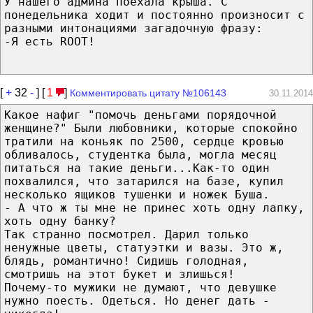
У нашего админа поехала крыша. С
понедельника ходит и постоянно произносит с
разными интонациями загадочную фразу:
-Я есть ROOT!
[
+
32
-
] [
1
]
Комментировать цитату №106143
30.11.2014
Какое нафиг "помочь деньгами порядочной
женщине?" Были любовники, которые спокойно
тратили на коньяк по 2500, сердце кровью
обливалось, студентка была, могла месяц
питаться на такие деньги...Как-то один
похвалился, что затарился на базе, купил
несколько ящиков тушенки и ножек Буша.
- А что ж ты мне не принес хоть одну лапку,
хоть одну банку?
Так странно посмотрел. Дарил только
ненужные цветы, статуэтки и вазы. Это ж,
блядь, романтично! Сидишь голодная,
смотришь на этот букет и злишься!
Почему-то мужики не думают, что девушке
нужно поесть. Одеться. Но денег дать -