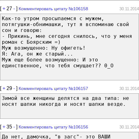
[
+
27
-
]
Комментировать цитату №106158
30.11.2014
Как-то утром просыпаемся с мужем,
потягушки-обнимашки, тут я вспоминаю свой
сон и говорю:
- Прикинь, мне сегодня снилось, что у меня
роман с Боярским =)
Муж возмущенно: Ну офигеть!
Я: Ага, он же старый...
Муж еще более возмущенно: И это
единственное, что тебя смущает?? 0_О
[
+
29
-
]
Комментировать цитату №106157
30.11.2014
Зимой все женщины делятся на два типа: не
носят шапки никогда и носят шапки везде.
[
+
35
-
]
Комментировать цитату №106156
30.11.2014
Да нет, дамочка, "в загс"- это ВАШИ