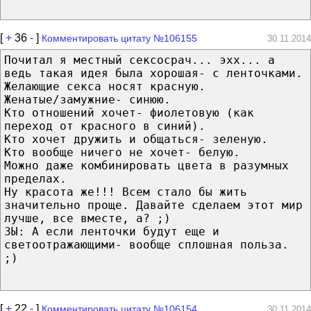
[
+
36
-
]
Комментировать цитату №106155
30.11.2014
Почитал я местный сексосрач... эхх... а
ведь такая идея была хорошая- с ленточками.
Желающие секса носят красную.
Женатые/замужние- синюю.
Кто отношений хочет- фиолетовую (как
переход от красного в синий).
Кто хочет дружить и общаться- зеленую.
Кто вообще ничего не хочет- белую.
Можно даже комбинировать цвета в разумных
пределах.
Ну красота же!!! Всем стало бы жить
значительно проще. Давайте сделаем этот мир
лучше, все вместе, а? ;)
ЗЫ: А если ленточки будут еще и
светоотражающими- вообще сплошная польза.
;)
[
+
22
-
]
Комментировать цитату №106154
30.11.2014