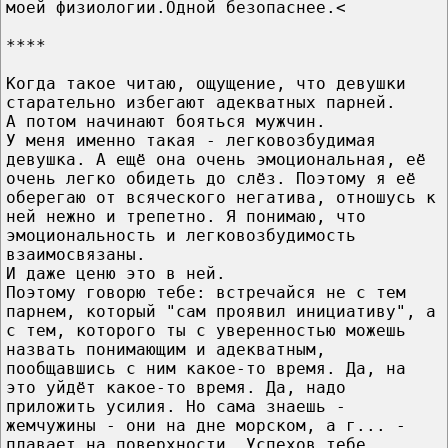
моей физиологии.Одной безопаснее.<
****
Когда такое читаю, ощущение, что девушки
старательно избегают адекватных парней.
А потом начинают бояться мужчин.
У меня именно такая - легковозбудимая
девушка. А ещё она очень эмоциональная, её
очень легко обидеть до слёз. Поэтому я её
оберегаю от всяческого негатива, отношусь к
ней нежно и трепетно. Я понимаю, что
эмоциональность и легковозбудимость
взаимосвязаны.
И даже ценю это в ней.
Поэтому говорю тебе: встречайся не с тем
парнем, который "сам проявил инициативу", а
с тем, которого ты с уверенностью можешь
назвать понимающим и адекватным,
пообщавшись с ним какое-то время. Да, на
это уйдёт какое-то время. Да, надо
приложить усилия. Но сама знаешь -
жемчужины - они на дне морском, а г... -
плавает на поверхности. Успехов тебе.