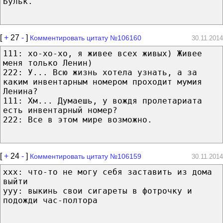
Бульк.
[
+
27
-
]
Комментировать цитату №106160
30.11.2014
111: хо-хо-хо, я живее всех живых) Живее
меня только Ленин)
222: У... Всю жизнь хотела узнать, а за
каким инвентарным номером проходит мумия
Ленина?
111: Хм... Думаешь, у вождя пролетариата
есть инвентарный номер?
222: Все в этом мире возможно.
[
+
24
-
]
Комментировать цитату №106159
30.11.2014
ххх: что-то не могу себя заставить из дома
выйти
ууу: выкинь свои сигареты в фотрочку и
подожди час-полтора