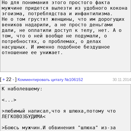
Но для понимания этого простого факта
мужчине придется вылезти из удобного кокона
эгоизма, потреблядства и инфантилизма.
Не о том грустят женщины, что им дорогущих
веников надарили, а не просто деньгами
дали, не оплатили доступ к телу, нет. А о
том, что о ней вообще не подумали, о
потребностях, о проблемах, о делах
насущных. И именно подобное бездушное
отношение ее унижает.
[
+
22
-
]
Комментировать цитату №106152
30.11.2014
К наболевшему:
<...>
>любимый написал,что я шлюха,потому что
ЛЕГКОВОЗБУДИМА<
>Боюсь мужчин.И обвинения "шлюха" из-за