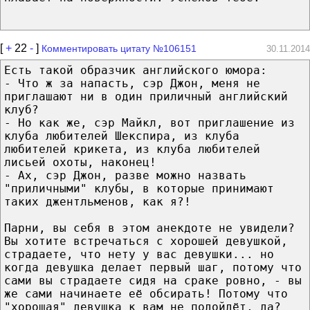
[
+
22
-
]
Комментировать цитату №106151
30.11.2014
Есть такой образчик английского юмора:
- Что ж за напасть, сэр Джон, меня не
приглашают ни в один приличный английский
клуб?
- Но как же, сэр Майкл, вот приглашение из
клуба любителей Шекспира, из клуба
любителей крикета, из клуба любителей
лисьей охоты, наконец!
- Ах, сэр Джон, разве можно назвать
"приличными" клубы, в которые принимают
таких джентльменов, как я?!
Парни, вы себя в этом анекдоте не увидели?
Вы хотите встречаться с хорошей девушкой,
страдаете, что нету у вас девушки... но
когда девушка делает первый шаг, потому что
сами вы страдаете сидя на сраке ровно, - вы
же сами начинаете её обсирать! Потому что
"хорошая" девушка к вам не подойдёт, да?