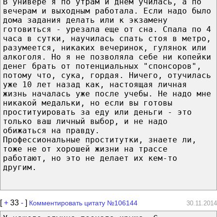
В универе я по утрам и днем училась, а по
вечерам и выходным работала. Если надо было
дома задания делать или к экзамену
готовиться - урезала еще от сна. Спала по 4
часа в сутки, научилась спать стоя в метро,
разумеется, никаких вечеринок, гулянок или
алкоголя. Но я не позволяла себе ни копейки
денег брать от потенциальных "спонсоров",
потому что, сука, гордая. Ничего, отучилась
уже 10 лет назад как, настоящая личная
жизнь началась уже после учебы. Не надо мне
никакой медальки, но если вы готовы
проституировать за еду или деньги - это
только ваш личный выбор, и не надо
обижаться на правду.
Профессиональные проститутки, знаете ли,
тоже не от хорошей жизни на трассе
работают, но это не делает их кем-то
другим.
[
+
33
-
]
Комментировать цитату №106144
30.11.2014