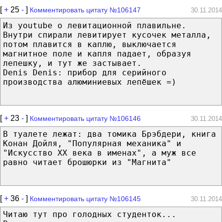
[
+
25
-
]
Комментировать цитату №106147
30.11.2014
Из youtube о левитационной плавильне.
Внутри спирали левитирует кусочек металла,
потом плавится в каплю, выключается
магнитное поле и капля падает, образуя
лепешку, и тут же застывает.
Denis Denis: прибор для серийного
производства алюминиевых лепёшек =)
[
+
23
-
]
Комментировать цитату №106146
30.11.2014
В туалете лежат: два томика Брэбдери, книга
Конан Дойля, "Популярная механика" и
"Искусство XX века в именах", а муж все
равно читает брошюрки из "Магнита"
[
+
36
-
]
Комментировать цитату №106145
30.11.2014
Читаю тут про голодных студенток...