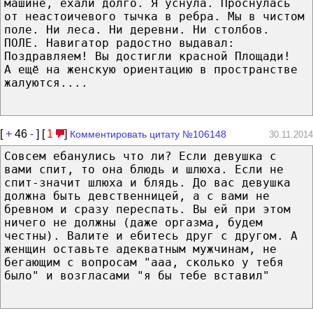
машине, ехали долго. Я уснула. Проснулась
от неастоичевого тычка в ребра. Мы в чистом
поле. Ни леса. Ни деревни. Ни столбов.
ПОЛЕ. Навигатор радостно выдавал:
Поздравляем! Вы достигли красной Площади!
А ещё на женскую ориентацию в пространстве
жалуются....
[
+
46
-
] [
1
]
Комментировать цитату №106148
30.11.2014
Совсем ебанулись что ли? Если девушка с
вами спит, то она блюдь и шлюха. Если не
спит-значит шлюха и блядь. До вас девушка
должна быть девственницей, а с вами не
бревном и сразу переспать. Вы ей при этом
ничего не должны (даже оргазма, будем
честны). Валите и ебитесь друг с другом. А
женщин оставьте адекватным мужчинам, не
бегающим с вопросам "ааа, сколько у тебя
было" и возгласами "я бы тебе вставил"