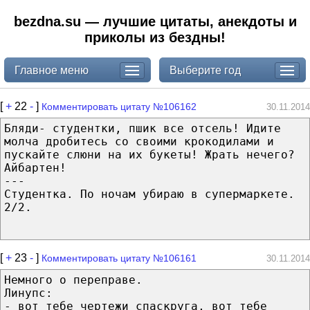
bezdna.su — лучшие цитаты, анекдоты и
приколы из бездны!
Главное меню
Выберите год
[
+
22
-
]
Комментировать цитату №106162
30.11.2014
Бляди- студентки, пшик все отсель! Идите
молча дробитесь со своими крокодилами и
пускайте слюни на их букеты! Жрать нечего?
Айбартен!
---
Студентка. По ночам убираю в супермаркете.
2/2.
[
+
23
-
]
Комментировать цитату №106161
30.11.2014
Немного о переправе.
Линупс:
- вот тебе чертежи спаскруга, вот тебе