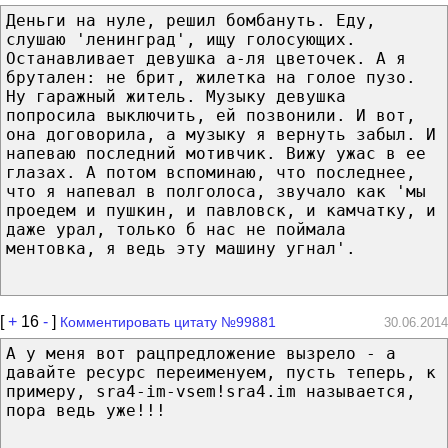
Деньги на нуле, решил бомбануть. Еду,
слушаю 'ленинград', ищу голосующих.
Останавливает девушка а-ля цветочек. А я
брутален: не брит, жилетка на голое пузо.
Ну гаражный житель. Музыку девушка
попросила выключить, ей позвонили. И вот,
она договорила, а музыку я вернуть забыл. И
напеваю последний мотивчик. Вижу ужас в ее
глазах. А потом вспоминаю, что последнее,
что я напевал в полголоса, звучало как 'мы
проедем и пушкин, и павловск, и камчатку, и
даже урал, только б нас не поймала
ментовка, я ведь эту машину угнал'.
[
+
16
-
]
Комментировать цитату №99881
30.06.2014
А у меня вот рацпредложение вызрело - а
давайте ресурс переименуем, пусть теперь, к
примеру, sra4-im-vsem!sra4.im называется,
пора ведь уже!!!