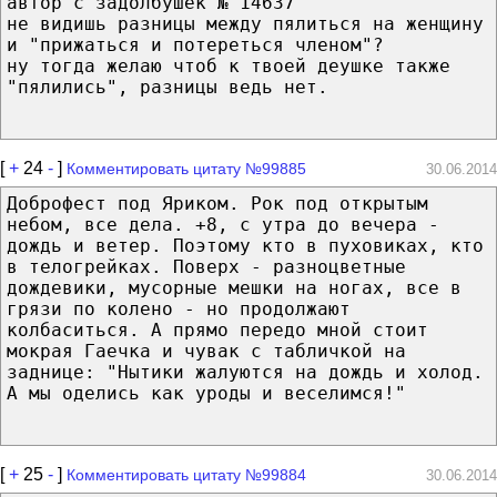
автор с задолбушек № 14637
не видишь разницы между пялиться на женщину
и "прижаться и потереться членом"?
ну тогда желаю чтоб к твоей деушке также
"пялились", разницы ведь нет.
[
+
24
-
]
Комментировать цитату №99885
30.06.2014
Доброфест под Яриком. Рок под открытым
небом, все дела. +8, с утра до вечера -
дождь и ветер. Поэтому кто в пуховиках, кто
в телогрейках. Поверх - разноцветные
дождевики, мусорные мешки на ногах, все в
грязи по колено - но продолжают
колбаситься. А прямо передо мной стоит
мокрая Гаечка и чувак с табличкой на
заднице: "Нытики жалуются на дождь и холод.
А мы оделись как уроды и веселимся!"
[
+
25
-
]
Комментировать цитату №99884
30.06.2014