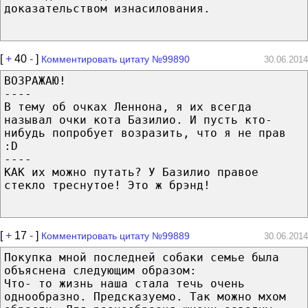
доказательством изнасилования.
[
+
40
-
]
Комментировать цитату №99890
30.06.2014
ВОЗРАЖАЮ!
----
В тему об очках Леннона, я их всегда
называл очки кота Базилио. И пусть кто-
нибудь попробует возразить, что я не прав
:D
----
КАК их можно путать? У Базилио правое
стекло треснутое! Это ж брэнд!
[
+
17
-
]
Комментировать цитату №99889
30.06.2014
Покупка мной последней собаки семье была
объяснена следующим образом:
Что- то жизнь наша стала течь очень
однообразно. Предсказуемо. Так можно мхом