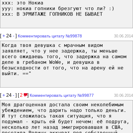
xxx: это Нокиа
yyy: нокиа гопники брезгуют что ли? :)
xxx: В ЭРМИТАЖЕ ГОПНИКОВ НЕ БЫВАЕТ
[
+
24
-
]
Комментировать цитату №99878
30.06.2014
Когда твоя девушка с мрачным видом
заявляет, что у нее задержка, ты меньше
всего ожидаешь того, что задержка на самом
деле в гребаном WoWe, и девушка в
безысходности от того, что на арену ей не
выйти. =="
[
+
24
-
] [
2
]
Комментировать цитату №99877
30.06.2014
Моя драгоценная достала своим неколебимым
убеждением, что дарить надо только деньги.
И тут сложилась такая ситуация, что я
подумал - крыть ей будет нечем: её подруга,
несколько лет назад эмигрировавшая в США,
посетила Родину аккурат под собственный