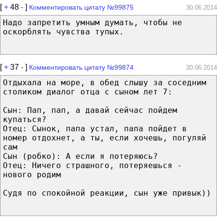
[
+
48
-
]
Комментировать цитату №99875
30.06.2014
Надо запретить умным думать, чтобы не
оскорблять чувства тупых.
[
+
37
-
]
Комментировать цитату №99874
30.06.2014
Отдыхала на море, в обед слышу за соседним
столиком диалог отца с сыном лет 7:
Сын: Пап, пап, а давай сейчас пойдем
купаться?
Отец: Сынок, папа устал, папа пойдет в
номер отдохнет, а ты, если хочешь, погуляй
сам
Сын (робко): А если я потеряюсь?
Отец: Ничего страшного, потеряешься -
нового родим
Судя по спокойной реакции, сын уже привык))