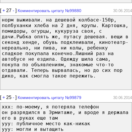
[
+
27
-
]
Комментировать цитату №99880
30.06.2014
норм выживали. на дешевой колбасе-150р,
полбуханки хлеба на 2 дня, крупы. Картошка,
помидоры, огурцы, кукуруза своя, с
дачи.Рыбка опять же, путасу дешевая. вещи в
секонд хенде, обувь подклеивали, кинотеатр-
нереально, ни пива, ни колы, ребенку
сладкое покупала конечно.Лишний раз на
автобусе не ездила. Одежду шила сама,
покупа по объявлениям, знакомые что-то
отдавали. Теперь вырвалась, но до сих пор
дико, как смогла такое пережить.
[
+
25
-
]
Комментировать цитату №99879
30.06.2014
xxx: по-моему, я потеряла телефон
он разрядился в Эрмитаже, и вроде я держала
его в руках еще там
yyy: публичное место как-никак
yyy: могли и вытащить