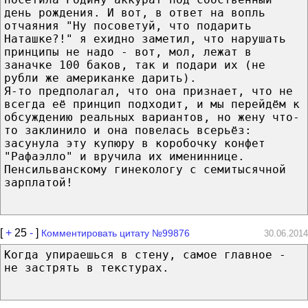
день рождения. И вот, в ответ на вопль
отчаяния "Ну посоветуй, что подарить
Наташке?!" я ехидно заметил, что нарушать
принципы не надо - вот, мол, лежат в
заначке 100 баков, так и подари их (не
рубли же американке дарить).
Я-то предполагал, что она признает, что не
всегда её принцип подходит, и мы перейдём к
обсуждению реальных вариантов, но жену что-
то заклинило и она повелась всерьёз:
засунула эту купюру в коробочку конфет
"Рафаэлло" и вручила их имениннице.
Пенсильванскому гинекологу с семитысячной
зарплатой!
[
+
25
-
]
Комментировать цитату №99876
30.06.2014
Когда упираешься в стену, самое главное -
не застрять в текстурах.