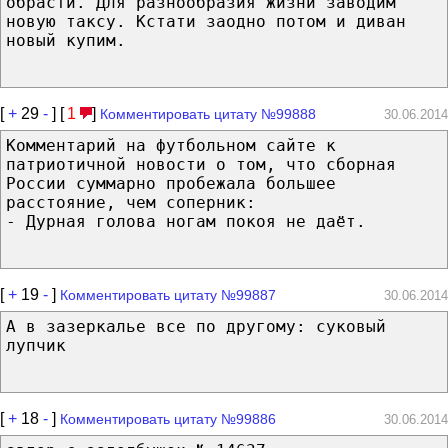
обрасти. Для разнообразия жизни заводим
новую таксу. Кстати заодно потом и диван
новый купим.
[
+
29
-
] [
1
]
Комментировать цитату №99888
30.06.2014
Комментарий на футбольном сайте к
патриотичной новости о том, что сборная
России суммарно пробежала большее
расстояние, чем соперник:
- Дурная голова ногам покоя не даёт.
[
+
19
-
]
Комментировать цитату №99887
30.06.2014
А в зазеркалье все по другому: суковый
лупчик
[
+
18
-
]
Комментировать цитату №99886
30.06.2014