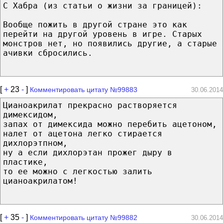
С Хабра (из статьи о жизни за границей):
Вообще пожить в другой стране это как
перейти на другой уровень в игре. Старых
монстров нет, но появились другие, а старые
ачивки сбросились.
[
+
23
-
]
Комментировать цитату №99883
30.06.2014
Цианоакрилат прекрасно растворяется
димексидом,
запах от димексида можно перебить ацетоном,
налет от ацетона легко стирается
дихлорэтпном,
ну а если дихлорэтан прожег дыру в
пластике,
то ее можно с легкостью залить
цианоакрилатом!
[
+
35
-
]
Комментировать цитату №99882
30.06.2014