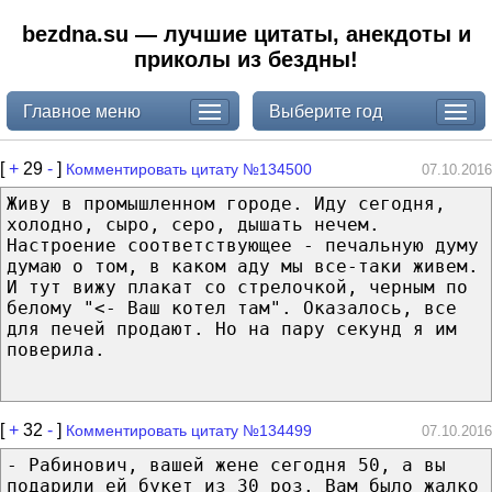
bezdna.su — лучшие цитаты, анекдоты и
приколы из бездны!
Главное меню
Выберите год
[
+
29
-
]
Комментировать цитату №134500
07.10.2016
Живу в промышленном городе. Иду сегодня,
холодно, сыро, серо, дышать нечем.
Настроение соответствующее - печальную думу
думаю о том, в каком аду мы все-таки живем.
И тут вижу плакат со стрелочкой, черным по
белому "<- Ваш котел там". Оказалось, все
для печей продают. Но на пару секунд я им
поверила.
[
+
32
-
]
Комментировать цитату №134499
07.10.2016
- Рабинович, вашей жене сегодня 50, а вы
подарили ей букет из 30 роз. Вам было жалко