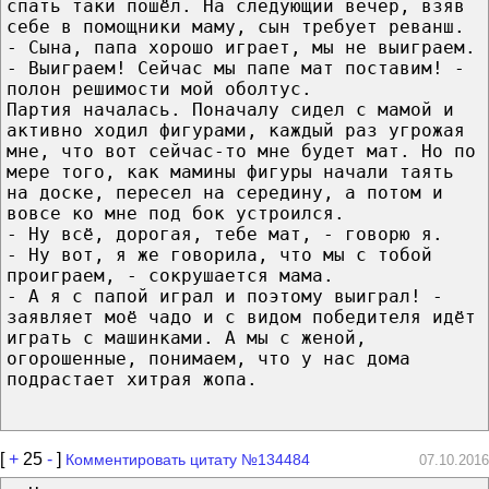
спать таки пошёл. На следующий вечер, взяв
себе в помощники маму, сын требует реванш.
- Сына, папа хорошо играет, мы не выиграем.
- Выиграем! Сейчас мы папе мат поставим! -
полон решимости мой оболтус.
Партия началась. Поначалу сидел с мамой и
активно ходил фигурами, каждый раз угрожая
мне, что вот сейчас-то мне будет мат. Но по
мере того, как мамины фигуры начали таять
на доске, пересел на середину, а потом и
вовсе ко мне под бок устроился.
- Ну всё, дорогая, тебе мат, - говорю я.
- Ну вот, я же говорила, что мы с тобой
проиграем, - сокрушается мама.
- А я с папой играл и поэтому выиграл! -
заявляет моё чадо и с видом победителя идёт
играть с машинками. А мы с женой,
огорошенные, понимаем, что у нас дома
подрастает хитрая жопа.
[
+
25
-
]
Комментировать цитату №134484
07.10.2016