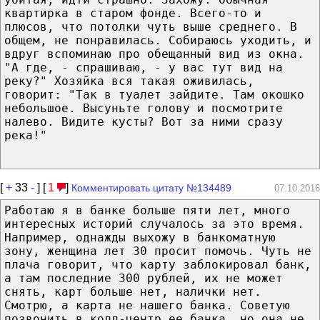
квартирка в старом фонде. Всего-то и
плюсов, что потолки чуть выше среднего. В
общем, не понравилась. Собираюсь уходить, и
вдруг вспоминаю про обещанный вид из окна.
"А где, - спрашиваю, - у вас тут вид на
реку?" Хозяйка вся такая оживилась,
говорит: "Так в туалет зайдите. Там окошко
небольшое. Высуньте голову и посмотрите
налево. Видите кусты? Вот за ними сразу
река!"
[
+
33
-
] [
1
]
Комментировать цитату №134489
07.10.2016
Работаю я в банке больше пяти лет, много
интересных историй случалось за это время.
Например, однажды выхожу в банкоматную
зону, женщина лет 30 просит помочь. Чуть не
плача говорит, что карту заблокировал банк,
а там последние 300 рублей, их не может
снять, карт больше нет, налички нет.
Смотрю, а карта не нашего банка. Советую
позвонить в колл-центр ее банка, но она не