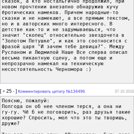
сказок, а кто ностальгично продолжил, при
новом прочтении внезапно обнаружив кучу
ёротических намеков. Причем народные-то
сказки и не намекают, а все прямым текстом,
но и в авторских много интересного. В
детстве как-то и не задумываешься, что
значит "скопец" относительно звездочета в
"Золотом Петушке", и как это соотносится с
фразой царя "И зачем тебе девица?". Между
Русланом и Людмилой Наше Все сперва описал
весьма пикантную сцену, а потом еще и
непрозрачно намекал на техническую
несостоятельность Черномора :)
[
+
25
-
]
Комментировать цитату №134496
07.10.2016
Поясню, пожалуй:
Полгода он об нее членом терся, а она ни
гу-гу. Чё б не поговорить, раз друзья такие
хорошие? Спросить, мол что это ты творишь,
друже?