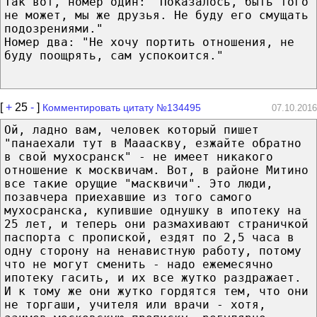
Так вот, номер один: "Показалось, быть того
не может, мы же друзья. Не буду его смущать
подозрениями."
Номер два: "Не хочу портить отношения, не
буду поощрять, сам успокоится."
[
+
25
-
]
Комментировать цитату №134495
07.10.2016
Ой, ладно вам, человек который пишет
"панаехали тут в Маааскву, езжайте обратно
в свой мухосранск" - не имеет никакого
отношение к москвичам. Вот, в районе Митино
все такие орущие "масквичи". Это люди,
позавчера приехавшие из того самого
мухосранска, купившие однушку в ипотеку на
25 лет, и теперь они размахивают страничкой
паспорта с пропиской, ездят по 2,5 часа в
одну сторону на ненавистную работу, потому
что не могут сменить - надо ежемесячно
ипотеку гасить, и их все жутко раздражает.
И к тому же они жутко гордятся тем, что они
не торгаши, учителя или врачи - хотя,