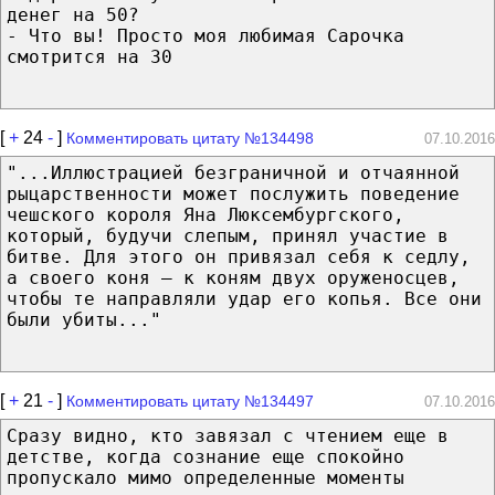
денег на 50?
- Что вы! Просто моя любимая Сарочка
смотрится на 30
[
+
24
-
]
Комментировать цитату №134498
07.10.2016
"...Иллюстрацией безграничной и отчаянной
рыцарственности может послужить поведение
чешского короля Яна Люксембургского,
который, будучи слепым, принял участие в
битве. Для этого он привязал себя к седлу,
а своего коня — к коням двух оруженосцев,
чтобы те направляли удар его копья. Все они
были убиты..."
[
+
21
-
]
Комментировать цитату №134497
07.10.2016
Сразу видно, кто завязал с чтением еще в
детстве, когда сознание еще спокойно
пропускало мимо определенные моменты