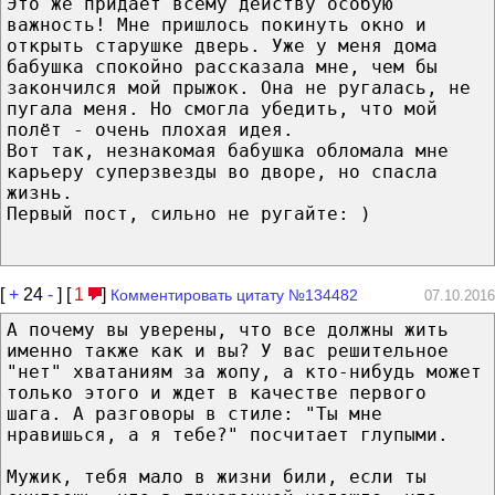
Это же придаёт всему действу особую
важность! Мне пришлось покинуть окно и
открыть старушке дверь. Уже у меня дома
бабушка спокойно рассказала мне, чем бы
закончился мой прыжок. Она не ругалась, не
пугала меня. Но смогла убедить, что мой
полёт - очень плохая идея.
Вот так, незнакомая бабушка обломала мне
карьеру суперзвезды во дворе, но спасла
жизнь.
Первый пост, сильно не ругайте: )
[
+
24
-
] [
1
]
Комментировать цитату №134482
07.10.2016
А почему вы уверены, что все должны жить
именно также как и вы? У вас решительное
"нет" хватаниям за жопу, а кто-нибудь может
только этого и ждет в качестве первого
шага. А разговоры в стиле: "Ты мне
нравишься, а я тебе?" посчитает глупыми.
Мужик, тебя мало в жизни били, если ты