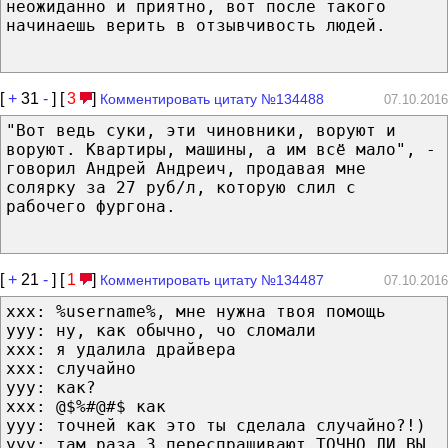
неожиданно и приятно, вот после такого
начинаешь верить в отзывчивость людей.
[
+
31
-
] [
3
]
Комментировать цитату №134488
07.10.2016
"Вот ведь суки, эти чиновники, воруют и
воруют. Квартиры, машины, а им всё мало", -
говорил Андрей Андреич, продавая мне
солярку за 27 руб/л, которую слил с
рабочего фургона.
[
+
21
-
] [
1
]
Комментировать цитату №134487
07.10.2016
xxx: %username%, мне нужна твоя помощь
yyy: ну, как обычно, чо сломали
xxx: я удалила драйвера
xxx: случайно
yyy: как?
xxx: @$%#@#$ как
yyy: точней как это ты сделала случайно?!)
yyy: там раза 3 переспрашивают ТОЧНО ЛИ ВЫ