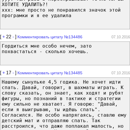
ХОТИТЕ УДАЛИТЬ?!
xxx: мне просто не понравился значок этой
програмки и я ее удалила
[
+
22
-
]
Комментировать цитату №134486
07.10.2016
Гордиться мне особо нечем, зато
похвастаться - сколько хочешь.
[
+
17
-
]
Комментировать цитату №134485
07.10.2016
Нашему сынульке 4,5 годика. Не хочет идти
спать. Давай, говорит, в шахматы играть. К
слову сказать, он знает, как ходят и рубят
фигуры, но познаний в тактике и стратегии
ему сильно не хватает. Я говорю: "Давай,
если я выигрываю, ты идёшь спать".
Согласился. Не особо напрягаясь, ставлю ему
детский мат и отправляю спать. Так
расстроился, что даже поплакал малость, но