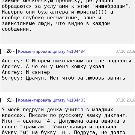
заимев московскую прописку, регулярно
обращаются за услугами к этим "нищебродам".
Наверно они бухгалтера и юристы)))) а
вообще глубоко несчастные, злые и
завистливые люди, что видно в каждом
сообщении.
[
+
28
-
]
Комментировать цитату №134494
07.10.2016
Andrey: С Игорем николаевым во сне подрался
Andrey: А чо он у меня кошку украл
Andrey: И свитер
Sergey: Дрaчун. Нет чтоб за любовь выпить
[
+
32
-
]
Комментировать цитату №134493
07.10.2016
У моей подруги дочка учится в младших
классах. Писали по русскому языку диктант.
Итог — оценка "4". Допущена одна ошибка в
слове "трамвай". Учительница исправила
букву "м" на букву "н". Подруга, не долго