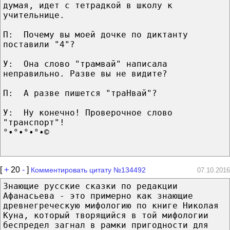
думая, идет с тетрадкой в школу к
учительнице.
П: Почему вы моей дочке по диктанту
поставили "4"?
У: Она слово "трамвай" написала
неправильно. Разве вы не видите?
П: А разве пишется "траНвай"?
У: Ну конечно! Проверочное слово
"транспорт"!
°•°•°•°•©
[
+
20
-
]
Комментировать цитату №134492
07.10.2016
Знающие русские сказки по редакции
Афанасьева - это примерно как знающие
древнегреческую мифологию по книге Николая
Куна, который творящийся в той мифологии
беспредел загнал в рамки пригодности для