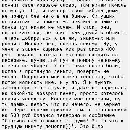
помнит свое кодовое слово, там ничем помочь
не могут. Еще и паспорт свой забыла дома,
не примут без него в ее банке. Ситуация
неприятная, и помочь мы неклиенту нашего
банка тут ничем не можем. И стоит она,
слезы катятся, не знает как домой в область
теперь добираться к детям, знакомых или
родни в Москве нет, помочь некому. Ну, у
меня в заднем кармане как раз около 400
руб. лежало, хотела в магазин сходить на
перерыве, думаю дай лучше помогу человеку,
с меня не убудет. У нее такие глаза были,
когда я протянула деньги, поверить не
могла. Попросила мой номер телефона, чтобы
потом написать мне, и ушла. Я и думать
забыла про этот случай, и даже не надеялась
на какой-то возврат денег, просто хотелось
помочь человеку. Коллеги мне говорили, ну
ты даешь, делать что ли нечего, не вернет
же! Через неделю приходит смс с пополнением
на 500 руб баланса телефона и сообщение
"Спасибо вам огромное от души! За то что в
трудную минуту помогли))". Это было