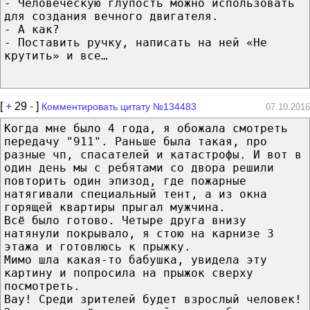
- Человеческую глупость можно использовать
для создания вечного двигателя.
- А как?
- Поставить ручку, написать на ней «Не
крутить» и все…
[
+
29
-
]
Комментировать цитату №134483
07.10.2016
Когда мне было 4 года, я обожала смотреть
передачу "911". Раньше была такая, про
разные чп, спасателей и катастрофы. И вот в
один день мы с ребятами со двора решили
повторить один эпизод, где пожарные
натягивали специальный тент, а из окна
горящей квартиры прыгал мужчина.
Всё было готово. Четыре друга внизу
натянули покрывало, я стою на карнизе 3
этажа и готовлюсь к прыжку.
Мимо шла какая-то бабушка, увидела эту
картину и попросила на прыжок сверху
посмотреть.
Вау! Среди зрителей будет взрослый человек!