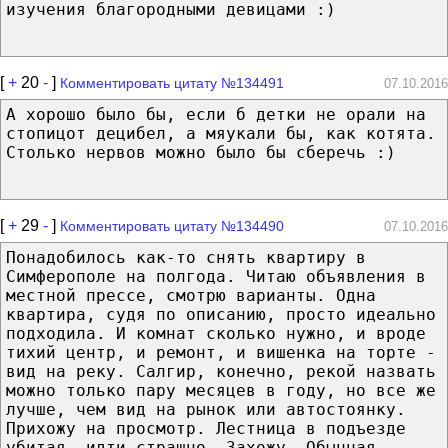
изучения благородными девицами :)
[
+
20
-
]
Комментировать цитату №134491
07.10.2016
А хорошо было бы, если б детки не орали на
стопицот децибел, а мяукали бы, как котята.
Столько нервов можно было бы сберечь :)
[
+
29
-
]
Комментировать цитату №134490
07.10.2016
Понадобилось как-то снять квартиру в
Симферополе на полгода. Читаю объявления в
местной прессе, смотрю варианты. Одна
квартира, судя по описанию, просто идеально
подходила. И комнат сколько нужно, и вроде
тихий центр, и ремонт, и вишенка на торте -
вид на реку. Салгир, конечно, рекой назвать
можно только пару месяцев в году, но все же
лучше, чем вид на рынок или автостоянку.
Прихожу на просмотр. Лестница в подъезде
убитая, идти страшно. Захожу. Обычная