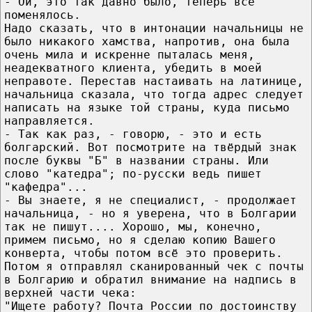
- Ой, это так давно было, теперь всё
поменялось.
Надо сказать, что в интонации начальницы не
было никакого хамства, напротив, она была
очень мила и искренне пыталась меня,
неадекватного клиента, убедить в моей
неправоте. Перестав настаивать на латинице,
начальница сказала, что тогда адрес следует
написать на языке той страны, куда письмо
направляется.
- Так как раз, - говорю, - это и есть
болгарский. Вот посмотрите на твёрдый знак
после буквы "Б" в названии страны. Или
слово "катедра"; по-русски ведь пишет
"кафедра"...
- Вы знаете, я не специалист, - продолжает
начальница, - но я уверена, что в Болгарии
так не пишут.... Хорошо, мы, конечно,
примем письмо, но я сделаю копию Вашего
конверта, чтобы потом всё это проверить.
Потом я отправлял сканированный чек с почты
в Болгарию и обратил внимание на надпись в
верхней части чека:
"Ищете работу? Почта России по достоинству