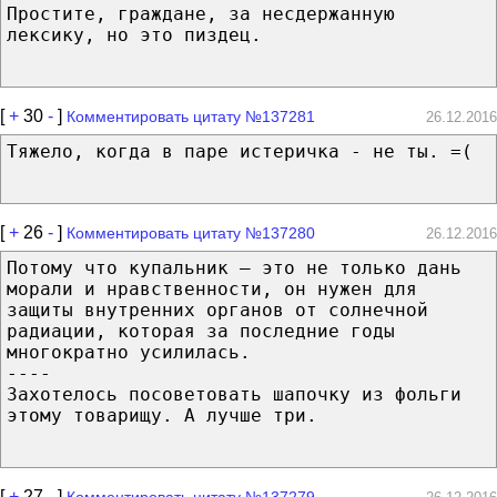
Простите, граждане, за несдержанную
лексику, но это пиздец.
[
+
30
-
]
Комментировать цитату №137281
26.12.2016
Тяжело, когда в паре истеричка - не ты. =(
[
+
26
-
]
Комментировать цитату №137280
26.12.2016
Потому что купальник — это не только дань
морали и нравственности, он нужен для
защиты внутренних органов от солнечной
радиации, которая за последние годы
многократно усилилась.
----
Захотелось посоветовать шапочку из фольги
этому товарищу. А лучше три.
[
+
27
-
]
Комментировать цитату №137279