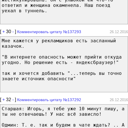
ответил и женщина окаменела. Наш поезд
уехал в туннель.
[
+
30
-
]
Комментировать цитату №137293
26.12.2016
Мне кажется у рекламщиков есть засланный
казачок.
"В интернете опасность может прийти откуда
угодно. Но решение есть - яндексбраузер!"
так и хочется добавить "...теперь вы точно
знаете источник опасности"
[
+
32
-
]
Комментировать цитату №137292
26.12.2016
Старшая: Игорь, я тебе уже 10 минут пишу, а
ты не отвечаешь! У нас всё зависло!
Одмин: Т. е. так и будем в чате ждать? .. А