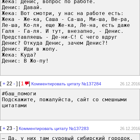
Жека: Денис, вопрос по работе.
Денис: Давай.
Жека: Вот смотри, у наc на работе есть:
Жека - Же-ка, Саша - Са-ша, Ми-ша, Ве-ра,
Ле-ша, Ко-ля, еще Же-ка, Ле-на, есть даже
Галя - Га-ля. И тут, внезапно, - Денис.
Представляешь - Де-ни-С! С чего вдруг
Денис? Откуда Денис, зачем Денис?!
Денис: Иди в жопу.
Жека: Куда?
Денис: В Жо-пу!
[
+
22
-
] [
1
]
Комментировать цитату №137284
26.12.2016
#баш_помоги
Подскажите, пожалуйста, сайт со смешными
цитатами
[
+
23
-
]
Комментировать цитату №137283
26.12.2016
— Да, у них там суровый сибирский городок,