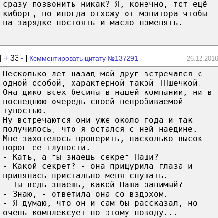
сразу позвонить никак? Я, конечно, тот ещё
киборг, но иногда отхожу от монитора чтобы
на зарядке постоять и масло поменять.
[
+
33
-
]
Комментировать цитату №137291
26.12.2016
Несколько лет назад мой друг встречался с
одной особой, характерной такой ТПшечкой.
Она дико всех бесила в нашей компании, ни в
последнюю очередь своей непробиваемой
тупостью.
Ну встречаются они уже около года и так
получилось, что я остался с ней наедине.
Мне захотелось проверить, насколько высок
порог ее глупости.
- Кать, а ты знаешь секрет Паши?
- Какой секрет? - она прищурила глаза и
принялась пристально меня слушать.
- Ты ведь знаешь, какой Паша ранимый?
- Знаю, - ответила она со вздохом.
- Я думаю, что он и сам бы рассказал, но
очень комплексует по этому поводу...