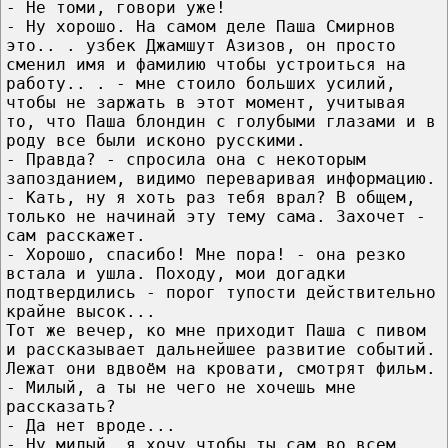
- Не томи, говори уже!
- Ну хорошо. На самом деле Паша Смирнов
это.. . узбек Джамшут Азизов, он просто
сменил имя и фамилию чтобы устроиться на
работу.. . - мне стоило больших усилий,
чтобы не заржать в этот момент, учитывая
то, что Паша блондин с голубыми глазами и в
роду все были исконо русскими.
- Правда? - спросила она с некоторым
запозданием, видимо переваривая информацию.
- Кать, ну я хоть раз тебя врал? В общем,
только не начинай эту тему сама. Захочет -
сам расскажет.
- Хорошо, спасибо! Мне пора! - она резко
встала и ушла. Походу, мои догадки
подтвердились - порог тупости действительно
крайне высок...
Тот же вечер, ко мне приходит Паша с пивом
и рассказывает дальнейшее развитие событий.
Лежат они вдвоём на кровати, смотрят фильм.
- Милый, а ты не чего не хочешь мне
рассказать?
- Да нет вроде...
- Ну милый, я хочу чтобы ты сам во всем