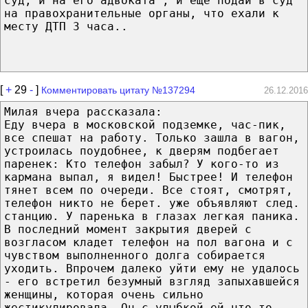
суд, и на его адвоката", и еще подай в суд
на правохранительные органы, что ехали к
месту ДТП 3 часа..
[
+
29
-
]
Комментировать цитату №137294
26.12.2016
Милая вчера рассказала:
Еду вчера в московской подземке, час-пик,
все спешат на работу. Только зашла в вагон,
устроилась поудобнее, к дверям подбегает
паренек: Кто телефон забыл? У кого-то из
кармана выпал, я видел! Быстрее! И телефон
тянет всем по очереди. Все стоят, смотрят,
телефон никто не берет. уже объявляют след.
станцию. У паренька в глазах легкая паника.
В последний момент закрытия дверей с
возгласом кладет телефон на пол вагона и с
чувством выполненного долга собирается
уходить. Впрочем далеко уйти ему не удалось
- его встретил безумный взгляд запыхавшейся
женщины, которая очень сильно
жестикулировала. Он с улыбкой ей что-то