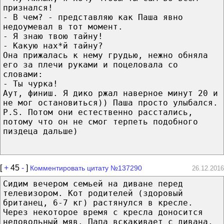
признался!
- В чем? - представляю как Паша явно
недоумевал в тот момент.
- Я знаю твою тайну!
- Какую нах*й тайну?
Она прижалась к нему грудью, нежно обняла
его за плечи руками и поцеловала со
словами:
- Ты чурка!
Аут, финиш. Я дико ржал наверное минут 20 и
не мог остановиться)) Паша просто улыбался.
P.S. Потом они естественно расстались,
потому что он не смог терпеть подобного
пиздеца дальше)
[
+
45
-
]
Комментировать цитату №137290
26.12.2016
Сидим вечером семьей на диване перед
телевизором. Кот родителей (здоровый
британец, 6-7 кг) растянулся в кресле.
Через некоторое время с кресла доносится
недовольный мяв. Папа вскакивает с дивана,