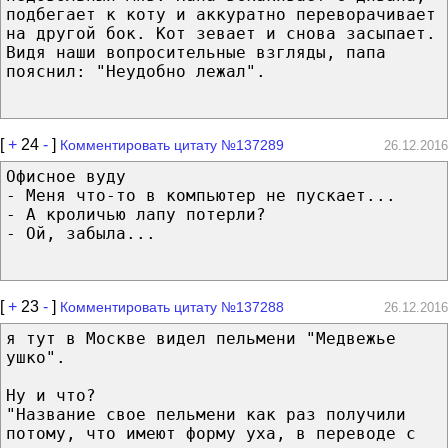
подбегает к коту и аккуратно переворачивает
на другой бок. Кот зевает и снова засыпает.
Видя наши вопросительные взгляды, папа
пояснил: "Неудобно лежал".
[
+
24
-
]
Комментировать цитату №137289
26.12.2016
Офисное вуду
- Меня что-то в компьютер не пускает...
- А кроличью лапу потерли?
- Ой, забыла...
[
+
23
-
]
Комментировать цитату №137288
26.12.2016
я тут в Москве видел пельмени "Медвежье
ушко".
Ну и что?
"Название свое пельмени как раз получили
потому, что имеют форму уха, в переводе с