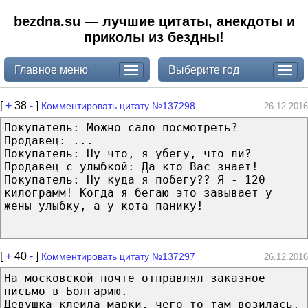
bezdna.su — лучшие цитаты, анекдоты и
приколы из бездны!
Главное меню
Выберите год
[
+
38
-
]
Комментировать цитату №137298
26.12.2016
Покупатель: Можно сало посмотреть?
Продавец: ...
Покупатель: Ну что, я убегу, что ли?
Продавец с улыбкой: Да кто Вас знает!
Покупатель: Ну куда я побегу?? Я - 120
килограмм! Когда я бегаю это завывает у
жены улыбку, а у кота панику!
[
+
40
-
]
Комментировать цитату №137297
26.12.2016
На московской почте отправлял заказное
письмо в Болгарию.
Девушка клеила марки, чего-то там возилась.