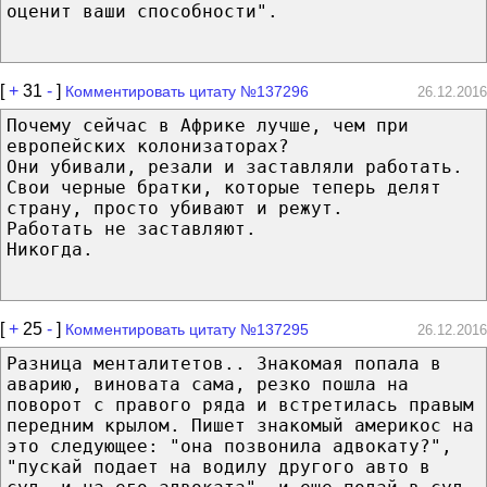
оценит ваши способности".
[
+
31
-
]
Комментировать цитату №137296
26.12.2016
Почему сейчас в Африке лучше, чем при
европейских колонизаторах?
Они убивали, резали и заставляли работать.
Свои черные братки, которые теперь делят
страну, просто убивают и режут.
Работать не заставляют.
Никогда.
[
+
25
-
]
Комментировать цитату №137295
26.12.2016
Разница менталитетов.. Знакомая попала в
аварию, виновата сама, резко пошла на
поворот с правого ряда и встретилась правым
передним крылом. Пишет знакомый америкос на
это следующее: "она позвонила адвокату?",
"пускай подает на водилу другого авто в