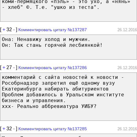
коми-пермяцкого «пэль» - это ухо, а «нянь»
- хлеб" ©. Т.е. "ушко из теста".
[
+
32
-
]
Комментировать цитату №137287
26.12.2016
Она: Ненавижу холод и мужчин.
Он: Так стань горячей лесбиянкой!
[
+
27
-
]
Комментировать цитату №137286
26.12.2016
комментарий с сайта новостей к новости -
Рособрнадзор запретил ещё одному вузу
Екатеринбурга набирать абитуриентов
Проблем добавилось в Уральском институте
бизнеса и управления.
ххх- Реально аббревиатура УИБУ?
[
+
32
-
]
Комментировать цитату №137285
26.12.2016