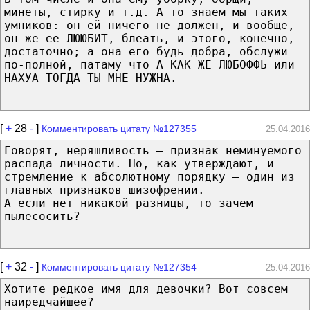
минеты, стирку и т.д. А то знаем мы таких
умников: он ей ничего не должен, и вообще,
он же ее ЛЮЮБИТ, блеать, и этого, конечно,
достаточно; а она его будь добра, обслужи
по-полной, патаму что А КАК ЖЕ ЛЮБОФФЬ или
НАХУА ТОГДА ТЫ МНЕ НУЖНА.
[
+
28
-
]
Комментировать цитату №127355
25.04.2016
Говорят, неряшливость — признак неминуемого
распада личности. Но, как утверждают, и
стремление к абсолютному порядку — один из
главных признаков шизофрении.
А если нет никакой разницы, то зачем
пылесосить?
[
+
32
-
]
Комментировать цитату №127354
25.04.2016
Хотите редкое имя для девочки? Вот совсем
наиредчайшее?