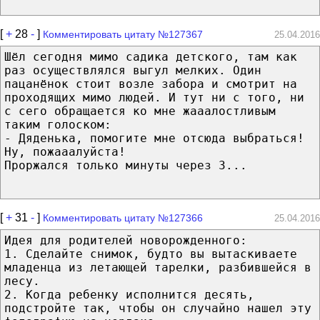
[
+
28
-
]
Комментировать цитату №127367
25.04.2016
Шёл сегодня мимо садика детского, там как
раз осуществлялся выгул мелких. Один
пацанёнок стоит возле забора и смотрит на
проходящих мимо людей. И тут ни с того, ни
с сего обращается ко мне жааалостливым
таким голоском:
- Дяденька, помогите мне отсюда выбраться!
Ну, пожааалуйста!
Проржался только минуты через 3...
[
+
31
-
]
Комментировать цитату №127366
25.04.2016
Идея для родителей новорожденного:
1. Сделайте снимок, будто вы вытаскиваете
младенца из летающей тарелки, разбившейся в
лесу.
2. Когда ребенку исполнится десять,
подстройте так, чтобы он случайно нашел эту