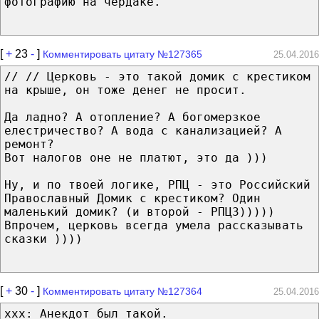
фотографию на чердаке.
[
+
23
-
]
Комментировать цитату №127365
25.04.2016
// // Церковь - это такой домик с крестиком
на крыше, он тоже денег не просит.
Да ладно? А отопление? А богомерзкое
елестричество? А вода с канализацией? А
ремонт?
Вот налогов оне не платют, это да )))
Ну, и по твоей логике, РПЦ - это Российский
Православный Домик с крестиком? Один
маленький домик? (и второй - РПЦЗ)))))
Впрочем, церковь всегда умела рассказывать
сказки ))))
[
+
30
-
]
Комментировать цитату №127364
25.04.2016
xxx: Анекдот был такой.