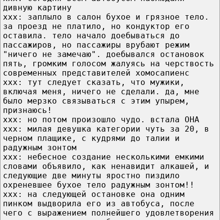
дивную картину
xxx: заплыло в салон бухое и грязное тело.
за проезд не платило, но кондуктор его
оставила. тело начало доебываться до
пассажиров, но пассажиры врубают режим
"ничего не замечаю". доебывался остановок
пять, громким голосом жалуясь на черствость
современных представителей хомосапиенс
xxx: тут следует сказать, что мужики,
включая меня, ничего не сделали. да, мне
было мерзко связываться с этим упырем,
признаюсь!
xxx: но потом произошло чудо. встала ОНА
xxx: милая девушка категории чуть за 20, в
черном плащике, с кудрями до талии и
радужным зонтом
ххх: небесное создание несколькими емкими
словами объявило, как ненавидит алкашей, и
следующие две минуты яростно пиздило
охреневшее бухое тело радужным зонтом!!
ххх: на следующей остановке она одним
пинком выдворила его из автобуса, после
чего с выражением полнейшего удовлетворения