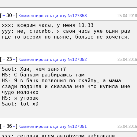
[
+
30
-
]
Комментировать цитату №127353
25.04.2016
хxх: всерим часы, у меня 10.33
yyy: не, спасибо, я свои часы уже один раз
где-то всерил по-пьяне, больше не хочется.
[
+
23
-
]
Комментировать цитату №127352
25.04.2016
Saot: Хай, чем занят?
HS: С банком разбираюсь там
HS: Я в банк позвонил по скайпу, а мама
сзади подошла и сказала мне что купила мне
чудо молочко
HS: я угораю
Saot: lol xD
[
+
36
-
]
Комментировать цитату №127351
25.04.2016
xxx: сегодня всем автобусом наблюдали