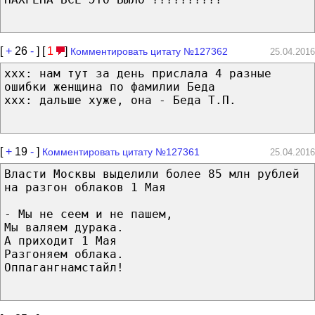
[
+
26
-
] [
1
]
Комментировать цитату №127362
25.04.2016
xxx: нам тут за день прислала 4 разные
ошибки женщина по фамилии Беда
ххх: дальше хуже, она - Беда Т.П.
[
+
19
-
]
Комментировать цитату №127361
25.04.2016
Власти Москвы выделили более 85 млн рублей
на разгон облаков 1 Мая
- Мы не сеем и не пашем,
Мы валяем дурака.
А приходит 1 Мая
Разгоняем облака.
Оппагангнамстайл!