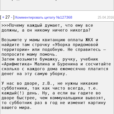
[
+
27
-
]
Комментировать цитату №127368
25.04.2016
>>>Почему каждый думает, что ему все
должны, а он никому ничего никогда?
Возьмите у мамы квитанцию оплаты ЖКХ и
найдите там строчку «Уборка придомовой
территории» или подобную. Не справитесь —
попросите маму помочь.
Затем возьмите бумажку, ручку, учебник
«Арифметика» Малина и Буренина и сосчитайте
сколько с каждого дома ежемесячно платится
денег на эту самую уборку.
У нас во дворе, z.B., не нужны никакие
субботники, так как чисто всегда, т.е.
каждый(!) день. Ну, а если вы гадите во
дворе быстрее, чем коммунальщики вывозят,
то субботник раз в год не изменит картину
вашего мира.