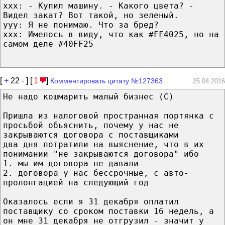
xxx: - Купил машину. - Какого цвета? -
Видел закат? Вот такой, но зеленый.
yyy: Я не понимаю. Что за бред?
xхx: Имелось в виду, что как #FF4025, но на
самом деле #40FF25
[
+
22
-
] [
1
]
Комментировать цитату №127363
25.04.2016
Не надо кошмарить малый бизнес (С)
Пришла из налоговой пространная портянка с
просьбой обьяснить, почему у нас не
закрываются договора с поставщиками
два дня потратили на выяснение, что в их
понимании "не закрываются договора" ибо
1. мы им договора не давали
2. договора у нас бессрочные, с авто-
пролонгацией на следующий год
Оказалось если я 31 декабря оплатил
поставщику со сроком поставки 16 недель, а
он мне 31 декабря не отгрузил - значит у