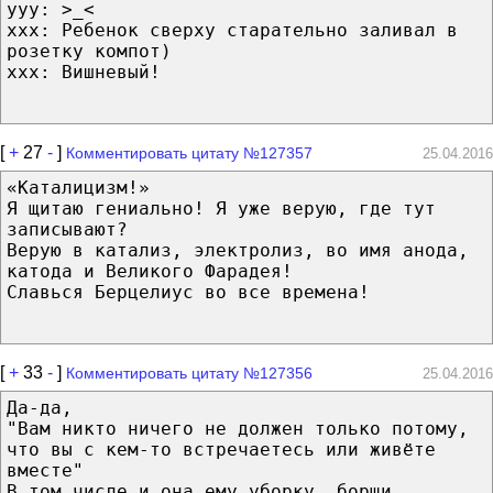
yyy: >_<
xxx: Ребенок сверху старательно заливал в
розетку компот)
xxx: Вишневый!
[
+
27
-
]
Комментировать цитату №127357
25.04.2016
«Каталицизм!»
Я щитаю гениально! Я уже верую, где тут
записывают?
Верую в катализ, электролиз, во имя анода,
катода и Великого Фарадея!
Славься Берцелиус во все времена!
[
+
33
-
]
Комментировать цитату №127356
25.04.2016
Да-да,
"Вам никто ничего не должен только потому,
что вы с кем-то встречаетесь или живёте
вместе"
В том числе и она ему уборку, борщи,