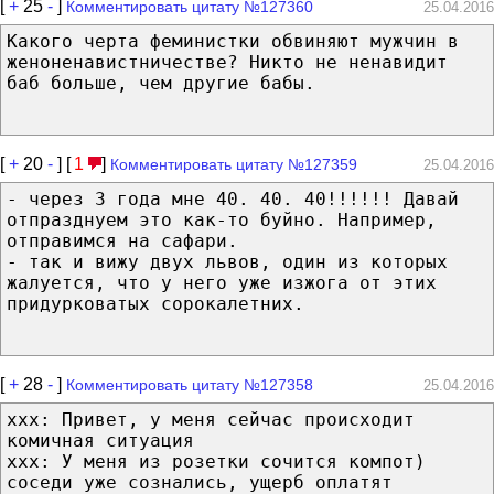
[
+
25
-
]
Комментировать цитату №127360
25.04.2016
Какого черта феминистки обвиняют мужчин в
женоненавистничестве? Никто не ненавидит
баб больше, чем другие бабы.
[
+
20
-
] [
1
]
Комментировать цитату №127359
25.04.2016
- через 3 года мне 40. 40. 40!!!!!! Давай
отпразднуем это как-то буйно. Например,
отправимся на сафари.
- так и вижу двух львов, один из которых
жалуется, что у него уже изжога от этих
придурковатых сорокалетних.
[
+
28
-
]
Комментировать цитату №127358
25.04.2016
xxx: Привет, у меня сейчас происходит
комичная ситуация
xxx: У меня из розетки сочится компот)
соседи уже сознались, ущерб оплатят