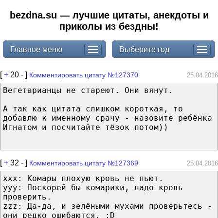
bezdna.su — лучшие цитаты, анекдоты и
приколы из бездны!
Главное меню
Выберите год
[
+
20
-
]
Комментировать цитату №127370
25.04.2016
Вегетарианцы не стареют. Они вянут.
А так как цитата слишком короткая, то
добавлю к именному срачу - назовите ребёнка
Игнатом и посчитайте тёзок потом))
[
+
32
-
]
Комментировать цитату №127369
25.04.2016
xxx: Комары плохую кровь не пьют.
yyy: Поскорей бы комарики, надо кровь
проверить.
zzz: Да-да, и зелёными мухами проверьтесь -
они редко ошибаются. ;D