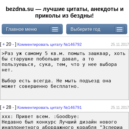
bezdna.su — лучшие цитаты, анекдоты и
приколы из бездны!
Главное меню
Выберите год
[
+
20
-
]
Комментировать цитату №146792
25.11.2017
>Раз уж самому 5 кв.м. помыть зашквар, хоть
бы старушке побольше давал, а то
пользуешься, сука, тем, что у нее выбора
нет.
Выбор есть всегда. Не мыть подъезд она
может совершенно бесплатно.
[
+
28
-
]
Комментировать цитату №146791
25.11.2017
ххх: Привет всем. :Goodbye:
Недавно был конкурс Лучший дизайн нового
инаплонетного абордажного корабля "Эспериа