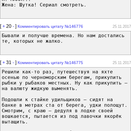
Жена: Шутка! Сериал смотреть.
[
+
20
-
]
Комментировать цитату №146776
25.11.2017
Бывали и получше времена. Но нам достались
те, которых не жалко.
[
+
31
-
]
Комментировать цитату №146775
25.11.2017
Решили как-то раз, путешествуя на яхте
осенью по черноморским берегам, прикупить
рыбки у рыбаков местных. Ну как прикупить –
на валюту жидкую выменять.
Подошли к стайке удильщиков – сидят на
банке в метрах ста от берега, удки полощут.
Смотрим, с краю – дедуля в лодке своей
вошкается, пытается из под лавочки якорёк
вытащить.