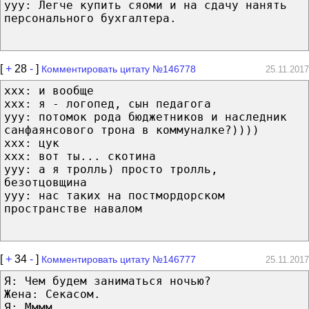
yyy: Легче купить сяоми и на сдачу нанять
персонального бухгалтера.
[
+
28
-
]
Комментировать цитату №146778
25.11.2017
ххх: и вообще
ххх: я - логопед, сын педагога
ууу: потомок рода бюджетников и наследник
санфаянсового трона в коммуналке?))))
ххх: цук
ххх: вот ты... скотина
ууу: а я тролль) просто тролль,
безотцовщина
ууу: нас таких на постмордорском
пространстве навалом
[
+
34
-
]
Комментировать цитату №146777
25.11.2017
Я: Чем будем заниматься ночью?
Жена: Секасом.
Я: Мммм...