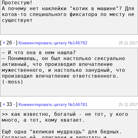
Протестую!
А почему нет наклейки "котик в машине"? Для
котов-то специального фиксатора по месту не
существует
[
+
26
-
]
Комментировать цитату №146782
25.11.2017
– И что она в нем нашла?
– Понимаешь, он был настолько сексуально
активный, что производил впечатление
мужественного, и настолько занудный, что
производил впечатление ответственного.
(-moss)
[
+
33
-
]
Комментировать цитату №146781
25.11.2017
>> как известно, богатый - не тот, у кого
много, а тот, кому хватает.
Ещё одна "великая мудраздь" для бедных.
Согласно ей, олигархи и депутаты и