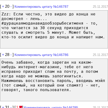
[
+
20
-
]
Комментировать цитату №146787
25.11.2017
Zzz: Если честно, это видео до конца не
досмотрел - лень...
#дурацкаямоданавидообзорыбеситменя - то,
что читается за 30 секунд приходится
слушать и смотреть 5 минут. Может быть,
кто-то осилит видео до конца и напишет нам.
[
+
28
-
]
Комментировать цитату №146786
25.11.2017
Очень забавно, когда зареган на каком-
нибудь интернет-магазине, тебе от него
исправно приходит спам на почту, а потом
когда надо не можешь залогиниться.
Нажимаешь восстановить пароль, вводишь мэйл
(тот самый, на который они спамят) - нет,
говорят, такого пользователя.
[
+
31
-
] [
1
]
Комментировать цитату №146785
25.11.2017