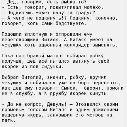
- Дед, говорим, есть рыбка-то?
- Есть, говорит, повытягивал малёхо.
- Подкинешь может пару за градус?
- А чего не подкинуть!? Подкину, конечно,
говорит, коль сами бедствуете.
Подошли вплотную и отправили ему
переговорщика Витасю. А Витася умеет на
чекушку хоть адронный коллайдер выменять.
Пока наш бравый матрос выбирал рыбку
получше, дед всё пытался вытянуть свой
якорёк из под сидушки.
Выбрал Виталий, значит, рыбку, вручил
чекушку и собирался уже на борт перелезть,
как дед ему говорит: Сынок, говорит, помоги
не в службу, а в дружбу якорёк кинуть.
- Да не вопрос, Дедуль! – Отозвался своим
громовым голосом Виталя и одним движением
выдернув якорь, запузырил его метров на
пять.