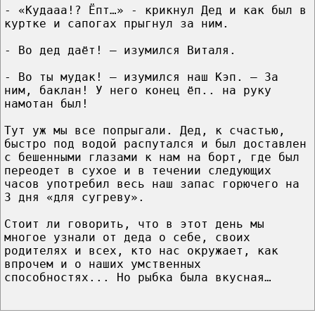
- «Кудааа!? Ёпт…» - крикнул Дед и как был в
куртке и сапогах прыгнул за ним.
- Во дед даёт! – изумился Виталя.
- Во ты мудак! – изумился наш Кэп. – За
ним, баклан! У него конец ёп.. на руку
намотан был!
Тут уж мы все попрыгали. Дед, к счастью,
быстро под водой распутался и был доставлен
с бешенными глазами к нам на борт, где был
переодет в сухое и в течении следующих
часов употребил весь наш запас горючего на
3 дня «для сугреву».
Стоит ли говорить, что в этот день мы
многое узнали от деда о себе, своих
родителях и всех, кто нас окружает, как
впрочем и о наших умственных
способностях... Но рыбка была вкусная…