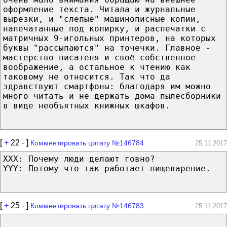
оформление текста. Читала и журнальные
вырезки, и "слепые" машинописные копии,
напечатанные под копирку, и распечатки с
матричных 9-игольных принтеров, на которых
буквы "рассыпаются" на точечки. Главное -
мастерство писателя и своё собственное
воображение, а остальное к чтению как
таковому не относится. Так что да
здравствуют смартфоны: благодаря им можно
много читать и не держать дома пылесборники
в виде необъятных книжных шкафов.
[
+
22
-
]
Комментировать цитату №146784
25.11.2017
XXX: Почему люди делают говно?
YYY: Потому что так работает пищеварение.
[
+
25
-
]
Комментировать цитату №146783
25.11.2017