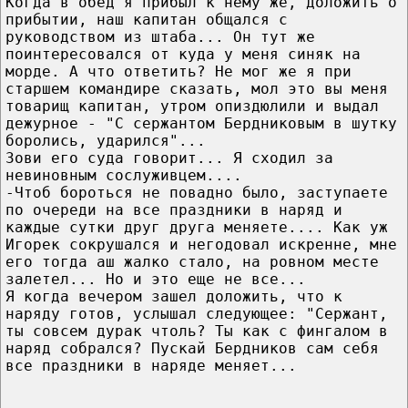
Когда в обед я прибыл к нему же, доложить о
прибытии, наш капитан общался с
руководством из штаба... Он тут же
поинтересовался от куда у меня синяк на
морде. А что ответить? Не мог же я при
старшем командире сказать, мол это вы меня
товарищ капитан, утром опиздюлили и выдал
дежурное - "С сержантом Бердниковым в шутку
боролись, ударился"...
Зови его суда говорит... Я сходил за
невиновным сослуживцем....
-Чтоб бороться не повадно было, заступаете
по очереди на все праздники в наряд и
каждые сутки друг друга меняете.... Как уж
Игорек сокрушался и негодовал искренне, мне
его тогда аш жалко стало, на ровном месте
залетел... Но и это еще не все...
Я когда вечером зашел доложить, что к
наряду готов, услышал следующее: "Сержант,
ты совсем дурак чтоль? Ты как с фингалом в
наряд собрался? Пускай Бердников сам себя
все праздники в наряде меняет...