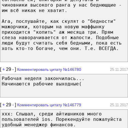
чиновники высокого ранга у нас беднющщие -
им всё никак не хватит.
Ага, послушайте, как скулят о "бедности"
мажорчики, которым на новую маффынку
приходится "копить" аж месяца три. Прям
слеза наворачивается от жалости. Подобные
люди будут считать себя бедными, пока есть
хоть кто-то богаче, чем они. Т.е. ВСЕГДА.
[
+
29
-
]
Комментировать цитату №146780
25.11.2017
Рабочая неделя закончилась...
Начинаются рабочие выходные(
[
+
29
-
]
Комментировать цитату №146779
25.11.2017
xxx: Слышал, среди айтишников много
пользователей ios. Порекендуйте пожалуйста
удобный менеджер финансов.