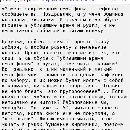
«У меня современный смартфон», — пафосно
сообщаете вы. Поздравляю, а у меня обычная
кнопочная звонилка. И пока вы в автобусе
играете в убивающие время игрушки, я не
имею такого соблазна и читаю книжку.
Девушка, сейчас я вам не просто порву
шаблон, а вообще разнесу в меленькие
клочья. Представляете, многие из тех, кто
сидит в автобусе с "убивающим время
смартфоном" в руках, тоже читают книжки!
Вот реально, в один маленький и лёгкий
смартфон может поместиться целый шкаф книг
по выбору, и их можно будет носить с собой
в кармане, ни капли не напрягаясь. Только
не надо блеять "это другоооооееее"... Если
книжка не тяжёлая и не пахнет пылью, то вам
неприятно её читать? Избалованные вы,
молодёжь. Мне уже за 50, читаю с раннего
детства, когда книги ещё не покупали, а
"доставали". Люблю именно читать, а не
мацать в руках бумажные кирпичики, поэтому
очень мало внимания обращаю на внешнее