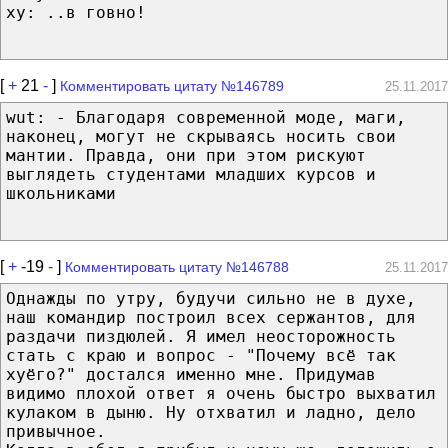
ху: ..в говно!
[
+
21
-
]
Комментировать цитату №146789
25.11.2017
wut: - Благодаря современной моде, маги,
наконец, могут не скрываясь носить свои
мантии. Правда, они при этом рискуют
выглядеть студентами младших курсов и
школьниками
[
+
-19
-
]
Комментировать цитату №146788
25.11.2017
Однажды по утру, будучи сильно не в духе,
наш командир построил всех сержантов, для
раздачи пиздюлей. Я имел неосторожность
стать с краю и вопрос - "Почему всё так
хуёго?" достался именно мне. Придумав
видимо плохой ответ я очень быстро выхватил
кулаком в дыню. Ну отхватил и ладно, дело
привычное.