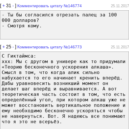
[
+
31
-
]
Комментировать цитату №146774
25.11.2017
- Ты бы согласился отрезать палец за 100
000 долларов?
- Смотря кому.
[
+
25
-
]
Комментировать цитату №146773
25.11.2017
С Гиктаймса:
ххх: Мы с другом в универе как то придумали
«Теорию бесконечного ускорения алкаша».
Смысл в том, что когда алик сильно
набухается то его начинает кренить вперёд.
Дабы уравновесить возникший момент он
делает шаг вперёд и выравнивается. А вот
теоретическая часть состоит в том, что есть
определённый угол, при котором алкаш уже не
может восстановить вертикальное положение и
ему необходимо бесконечно ускоряться чтобы
не навернуться. Вот. Я надеюсь все понимают
что я это не всерьёз.