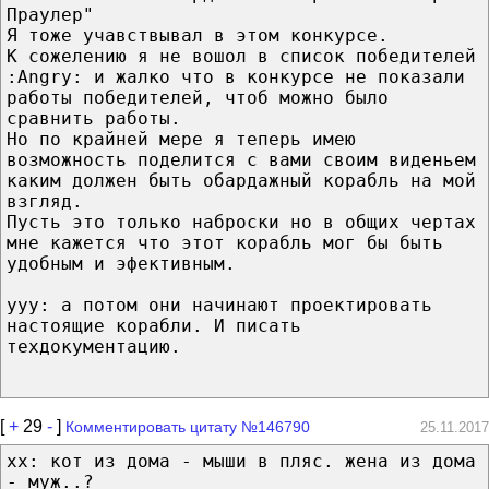
Праулер"
Я тоже учавствывал в этом конкурсе.
К сожелению я не вошол в список победителей
:Angry: и жалко что в конкурсе не показали
работы победителей, чтоб можно было
сравнить работы.
Но по крайней мере я теперь имею
возможность поделится с вами своим виденьем
каким должен быть обардажный корабль на мой
взгляд.
Пусть это только наброски но в общих чертах
мне кажется что этот корабль мог бы быть
удобным и эфективным.
ууу: а потом они начинают проектировать
настоящие корабли. И писать
техдокументацию.
[
+
29
-
]
Комментировать цитату №146790
25.11.2017
хх: кот из дома - мыши в пляс. жена из дома
- муж..?