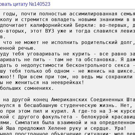
овать цитату №140523
 годы, почти полностью ассимилированная семь
колу и стремится овладеть новыми знаниями в 
дпочитает калифорнийский Беркли: во-первых, 
о-вторых, этот ВУЗ уже и тогда славился леви
в.
 что не может не исполнить родительский долг
енной речью.
буду тебя уговаривать не курить - все равно з
аривать не пить - там не та обстановка. Я да
дать о недопустимости бесконтрольного секса 
шу тебя только об одном - не женись на шиксе
жно!! При всем при том, но ведь мы сохранили
ы не жениться на нееврейках!
больших сомнениях.
 на другой конец Американских Соединенных Шт
унулся в бесшабашную студенческую жизнь. Нет,
о при этом пил и курил. А где-то на 3-м курс
кой с другого факультета - белокурой красави
ями. Симпатия была взаимной и на определенно
й Яша предложил Хелене руку и сердце. Ура!
лышал пространное объяснение ситуации: мол де