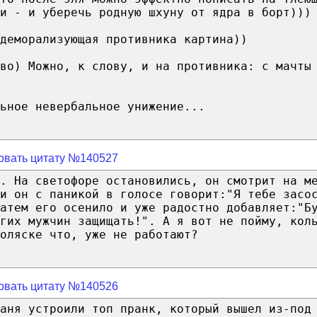
и - и уберечь родную шхуну от ядра в борт)))
деморализующая противника картина))
во) Можно, к слову, и на противника: с мачты
ьное невербальное унижение...
овать цитату №140527
. На светофоре остановились, он смотрит на м
и он с паникой в голосе говорит:"Я тебе засо
атем его осенило и уже радостно добавляет:"Б
угих мужчин защищать!". А я вот не пойму, кол
оляске что, уже не работают?
овать цитату №140526
аня устроили топ пранк, который вышел из-под