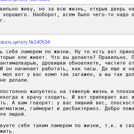
вильно живу, но за всю жизнь, открыв дверь н
 хорошего. Наоборот, всем было чего-то надо 
г.
овать цитату №140534
ть себя ламером по жизни. Ну то есть вот прин
торые еле живет. Что вы делаете? Правильно. 
антималварью, дровишки обновляете, чистите о
И он начинает работать, как часы. Да еще и н
 мол вот у вас комп так загажен, а вы так до
не делали.
постоянно жалуетесь на тяжелую жизнь и плохо
екогда к врачу сходить. И вот приперает вас 
ть. А вам говорят: у вас лишний вес, плоскос
игматизм, гайморит и дисбактериоз. Добро пож
ля людей.
твуете себя таким ламером по жизни, т.к. в св
жить.