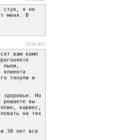
а стук, я не
от меня. В
15.04.2017
осят вам комп
Прогоняете
т пыли,
а клиента
лго тянули и
е здоровье. Но
и решаете вы
топие, кариес,
аловать на тех
ои 30 лет все