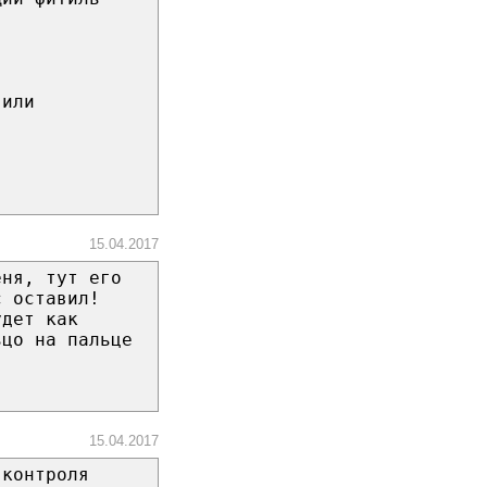
 или
15.04.2017
еня, тут его
с оставил!
удет как
ьцо на пальце
15.04.2017
 контроля