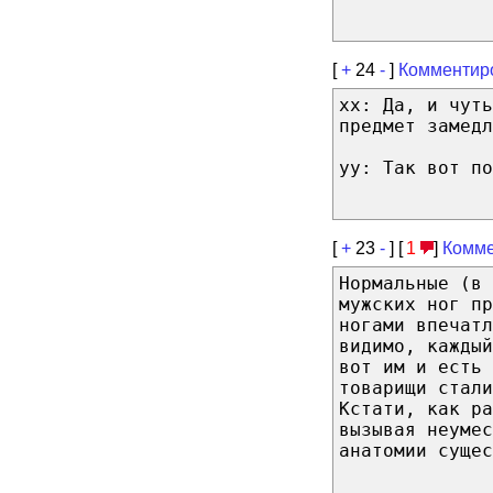
[
+
24
-
]
Комментир
xx: Да, и чуть
предмет замедл
yy: Так вот по
[
+
23
-
] [
1
]
Комме
Нормальные (в 
мужских ног пр
ногами впечатл
видимо, каждый
вот им и есть 
товарищи стали
Кстати, как ра
вызывая неумес
анатомии сущес