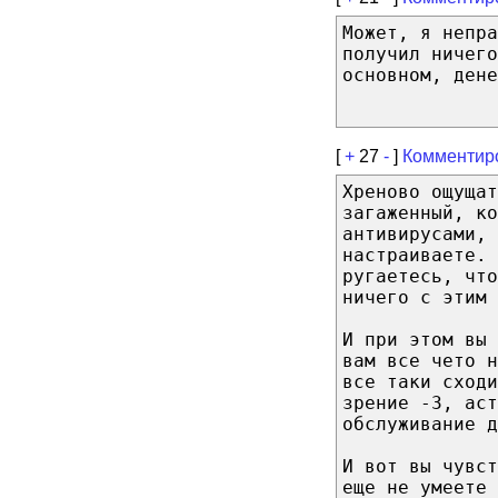
Может, я непра
получил ничего
основном, дене
[
+
27
-
]
Комментир
Хреново ощуща
загаженный, ко
антивирусами, 
настраиваете. 
ругаетесь, что
ничего с этим 
И при этом вы 
вам все чето н
все таки сходи
зрение -3, аст
обслуживание д
И вот вы чувс
еще не умеете 