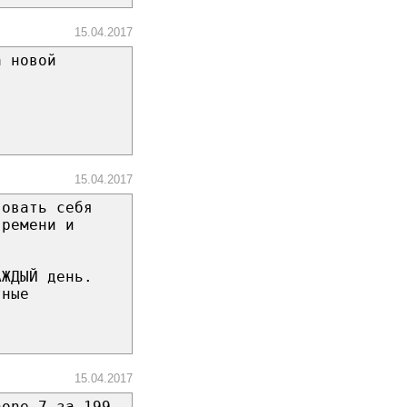
15.04.2017
а новой
15.04.2017
вовать себя
времени и
АЖДЫЙ день.
тные
15.04.2017
hone 7 за 199