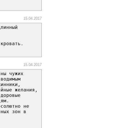
15.04.2017
длинный
 кровать.
15.04.2017
ины чужих
зводимым
жинники,
айные желания,
здоровые
дям.
бсолютно не
аных зон в