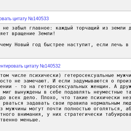
овать цитату №140533
 не забыл главное: каждый торчащий из земли 
яет вращение Земли!
чему Новый год быстрее наступит, если лечь в
нтировать цитату №140532
том числе психически) гетеросексуальные мужч
осто не замечают. И если задумываются о прои
ении - то на гетеросексуальных женщин. А дру
 миг вынуждены в себе подавлять неуместные т
до всех дело. Плохо, что такие психически не
 рваться задавать свои правила нормальным лю
з мужчины могут почти полностью оголяться, а
тного внимания, у них стратегически табуиров
твенно меньше.