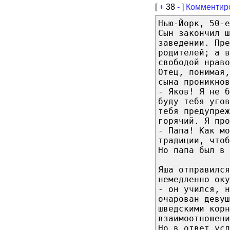
[
+
38
-
]
Комментир
Нью-Йорк, 50-е
Сын закончил ш
заведении. Пре
родителей; а в
свободой нраво
Отец, понимая,
сына проникнов
- Яков! Я не 
буду тебя угов
тебя предупреж
горячий. Я про
- Папа! Как мо
традиции, чтоб
Но папа был в 
Яша отправился
немедленно ок
- он учился, н
очарован девуш
шведскими корн
взаимоотношени
Но в ответ ус