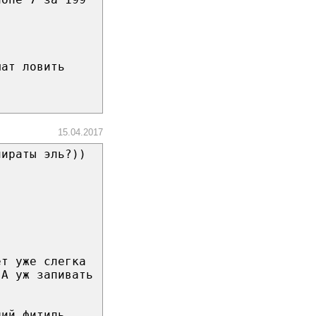
шат ловить
15.04.2017
пираты эль?))
)
ет уже слегка
 А уж запивать
щий фитиль