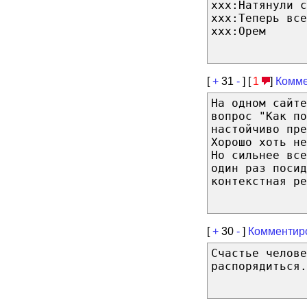
xxx:Натянули с
xxx:Теперь все
xxx:Орем
[
+
31
-
] [
1
]
Комме
На одном сайте
вопрос "Как по
настойчиво пре
Хорошо хоть не
Но сильнее все
один раз поси
контекстная ре
[
+
30
-
]
Комментир
Счастье челове
распорядиться.