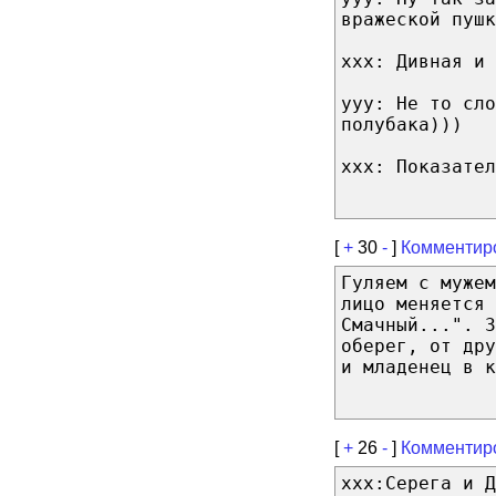
вражеской пушк
xxx: Дивная и 
yyy: Не то сло
полубака)))
xxx: Показател
[
+
30
-
]
Комментир
Гуляем с мужем
лицо меняется 
Смачный...". З
оберег, от др
и младенец в к
[
+
26
-
]
Комментир
xxx:Серега и Д