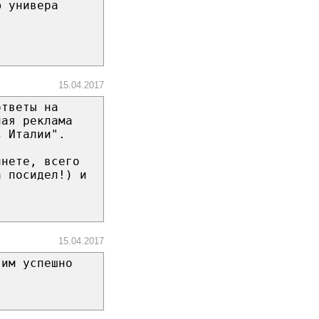
ю универа
15.04.2017
ответы на
ная реклама
з Италии".
инете, всего
а посидел!) и
15.04.2017
тим успешно