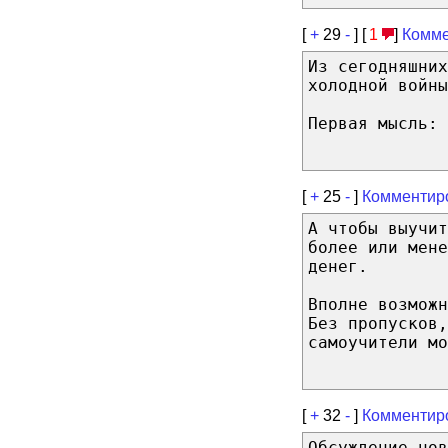
[
+
29
-
] [
1
]
Комме
Из сегодняшних
холодной войны
Первая мысль: 
[
+
25
-
]
Комментир
А чтобы выучит
более или мене
денег.
Вполне возможн
Без пропусков,
самоучители мо
[
+
32
-
]
Комментир
Обсуждение но