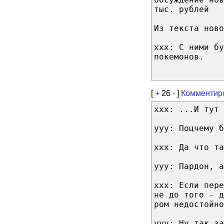
тыс. рублей
Из текста ново
xxx: С ними бу
покемонов.
[
+
26
-
]
Комментир
xxx: ...И тут
yyy: Поцчему б
xxx: Да что та
yyy: Пардон, а
xxx: Если пер
не до того - д
ром недостойно
yyy: Ну так за