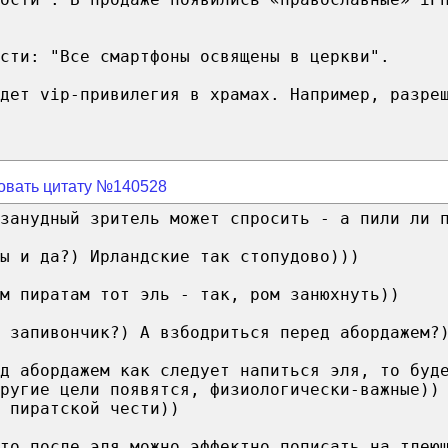
сти: "Все смартфоны освящены в церкви".
дет vip-привилегия в храмах. Например, разре
овать цитату №140528
 занудный зритель может спросить - а пили ли 
ы и да?) Ирландские так стопудово)))
м пиратам тот эль - так, ром занюхнуть))
 запивончик?) А взбодриться перед абордажем?
ед абордажем как следует напиться эля, то буд
ругие цели появятся, физиологически-важные))
 пиратской чести))
то после эля можно эффектно пописать на тлею