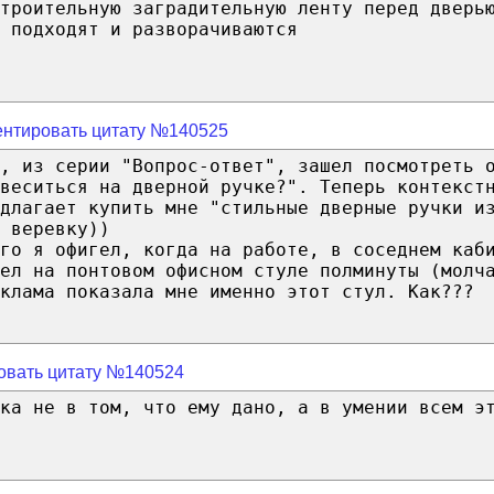
троительную заградительную ленту перед дверь
 подходят и разворачиваются
нтировать цитату №140525
, из серии "Вопрос-ответ", зашел посмотреть 
веситься на дверной ручке?". Теперь контекст
длагает купить мне "стильные дверные ручки и
 веревку))
го я офигел, когда на работе, в соседнем каб
дел на понтовом офисном стуле полминуты (молч
клама показала мне именно этот стул. Как???
овать цитату №140524
ка не в том, что ему дано, а в умении всем э