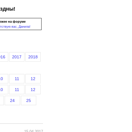
ездны!
ежее на форуме
тствую вас, Данила!
016
2017
2018
10
11
12
10
11
12
24
25
15.04.2017