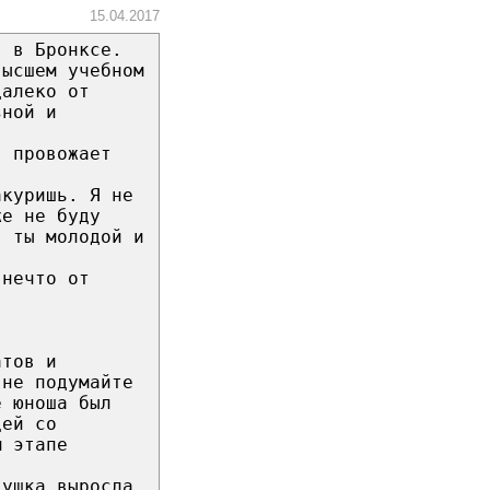
15.04.2017
я в Бронксе.
высшем учебном
далеко от
зной и
, провожает
акуришь. Я не
же не буду
- ты молодой и
.
 нечто от
атов и
 не подумайте
е юноша был
цей со
м этапе
вушка выросла