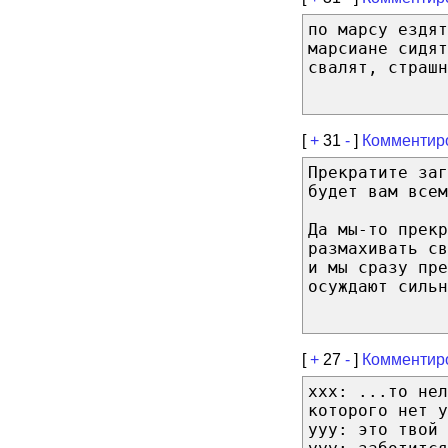
по марсу ездят
марсиане сидят
свалят, страшн
[
+
31
-
]
Комментир
Прекратите за
будет вам всем
Да мы-то прекр
размахивать св
и мы сразу пре
осуждают сильн
[
+
27
-
]
Комментир
xxx: ...то нел
которого нет у
yyy: это твой 