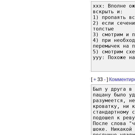
xxx: Вполне ож
вскрыть и:
1) пропаять вс
2) если сечени
толстые
3) смотрим и п
4) при необход
перемычек на п
5) смотрим схе
yyy: Похоже на
[
+
33
-
]
Комментир
Был у друга в 
пацану было уд
разумеется, не
кроватку, ни к
стандартному 
подошел к реву
После слова "
шоке. Никакой 
послушно удали