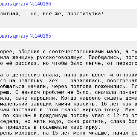
овать цитату №140166
литная,...но, всё же, проститутка!
овать цитату №140165
орее, общения с соотечественниками мало, а т
ила женщину русскоговорящую. Пообщались, пот
о её рассказ, но чтобы было легче, от первог
а в депрессию впала, папа дал денег и отправ
ся на недельку. Хех... развеялась, повстреча
общаться начали, через полгода поженились. Е
рею. С языком проблем не было, сначала по-ан
ила, сына народили. Когда надоело сидеть дом
маленький заводик кимчи квасить. 16 лет как 
чай поставил в этой сказке жирную точку. Муж
 по крышам в дождливую погоду упал с 12-го э
седела, но жить надо, сына растить, слава бо
ь пришлось в подешевле квартирку.
рень молодой, на 15 лет меня младше, начал р