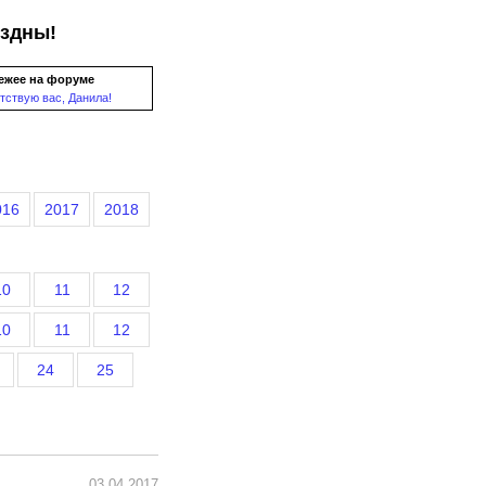
ездны!
ежее на форуме
тствую вас, Данила!
016
2017
2018
10
11
12
10
11
12
24
25
03.04.2017