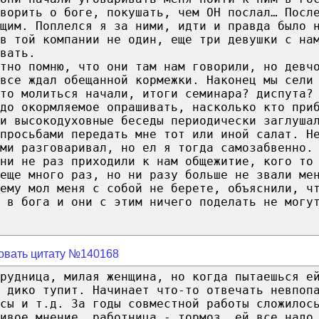
ворить о боге, покушать, чем ОН послал… Посл
щим. Поплелся я за ними, идти и правда было 
в той компании не один, еще три девушки с на
вать.
тно помню, что они там нам говорили, но девч
все ждал обещанной кормежки. Наконец мы сели
то молиться начали, итоги семинара? диспута?
до окормляемое опрашивать, насколько кто при
и высокодуховные беседы периодически заглуша
просьбами передать мне тот или иной салат. Н
ми разговаривал, но ел я тогда самозабвенно.
ни не раз приходили к нам общежитие, кого то
еще много раз, но ни разу больше не звали ме
ему мол меня с собой не берете, объяснили, ч
 в бога и они с этим ничего поделать не могу
овать цитату №140168
рудница, милая женщина, но когда пытаешься е
 дико тупит. Начинает что-то отвечать невпоп
сы и т.д. За годы совместной работы сложилос
чивое мнение, работница - тормоз, ей все надо