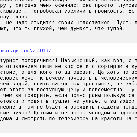
руг, сегодня меня осенило: она просто глухов
скрывает. Попробовал увеличить громкость. Ес
олу слова!
- не надо стыдится своих недостатков. Пусть 
ают, что ты глухой, чем думают, что тупой.
овать цитату №140167
турист погорячился! Навьюченный, как вол, с 
иготовлением пищи не костре и с сортиром в к
ствие, а для кого-то ад адовый. Да хоть на в
еловек хочет к вечеру ночевать в человечески
чей водой, спать на чистых простынях, не заб
от этого за доступную цену и повсеместно - у
 чем вы говорите, если пол-страны пользуются
готовки и ходят в туалет на улице, а за водой
нернета там не будет и зарядить гаджеты негд
вие нужно? Детным и не очень молодым и здоро
дома и смотреть по телевизору на красоты наш