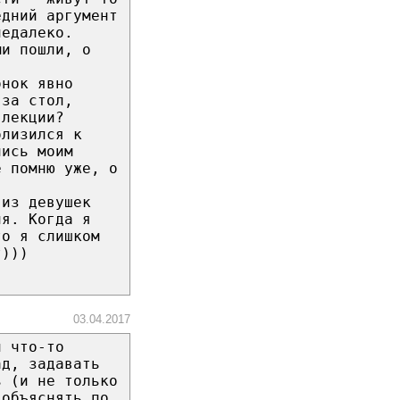
едний аргумент
недалеко.
ми пошли, о
онок явно
 за стол,
 лекции?
близился к
лись моим
е помню уже, о
 из девушек
ня. Когда я
то я слишком
т)))
03.04.2017
й что-то
ад, задавать
ь (и не только
 объяснять по