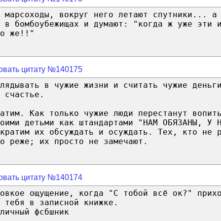
 марсоходы, вокруг него летают спутники... а
 в бомбоубежищах и думают: "когда ж уже эти 
о же!!"
овать цитату №140175
глядывать в чужие жизни и считать чужие деньг
 счастье.
атим. Как только чужие люди перестанут вопит
оими детьми как штандартами "НАМ ОБЯЗАНЫ, У 
кратим их обсуждать и осуждать. Тех, кто не 
о реже; их просто не замечают.
овать цитату №140174
овкое ощущение, когда "С тобой всё ок?" прих
 тебя в записной книжке.
личный фсбшник