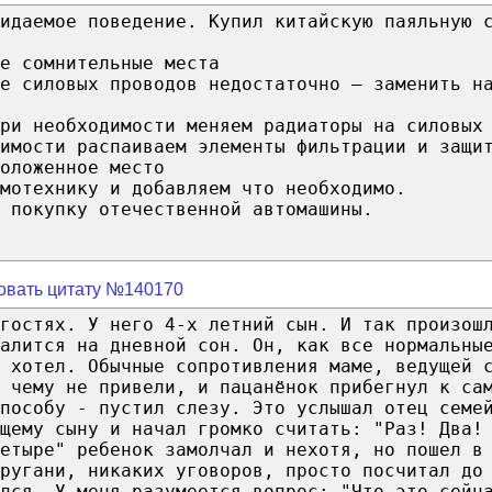
идаемое поведение. Купил китайскую паяльную 
е сомнительные места
е силовых проводов недостаточно — заменить н
ри необходимости меняем радиаторы на силовых
имости распаиваем элементы фильтрации и защи
оложенное место
мотехнику и добавляем что необходимо.
 покупку отечественной автомашины.
овать цитату №140170
гостях. У него 4-х летний сын. И так произош
алится на дневной сон. Он, как все нормальны
 хотел. Обычные сопротивления маме, ведущей 
 чему не привели, и пацанёнок прибегнул к са
способу - пустил слезу. Это услышал отец семе
щему сыну и начал громко считать: "Раз! Два!
четыре" ребенок замолчал и нехотя, но пошел в
ругани, никаких уговоров, просто посчитал до
лся. У меня разумеется вопрос: "Что это сейч