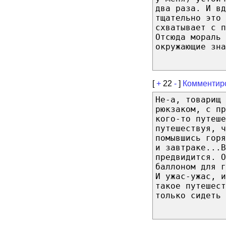
два раза. И вд
тщательно это 
схватывает с п
Отсюда мораль 
окружающие зн
[
+
22
-
]
Комментир
Не-а, товарищ 
рюкзаком, с пр
кого-то путеше
путешествуя, ч
помывшись горя
и завтраке...В
предвидится. О
баллоном для 
И ужас-ужас, и
такое путешест
только сидеть 