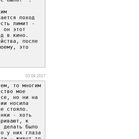
хим
чается поход
есть лимит -
я он этот
од в кино.
ейства, после
моему, это
03.04.2017
сем, то многим
ество мое
все, но ни на
тии носила
не стояло.
янки - хоть
аривают, к
- делать было
то у них глаза
сти - живут то