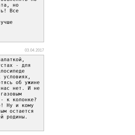
ата, но
ть! Все
лучше
03.04.2017
палаткой,
устах - для
елосипеде
х условиях,
отясь об ужине
 нас нет. И не
 газовым
 - к колонке?
е! Ну и кому
вым остается
ей родины.