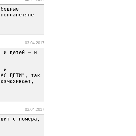
 бедные
инопланетяне
03.04.2017
и и детей — и
ь и
НАС ДЕТИ", так
размахивает,
03.04.2017
одит с номера,