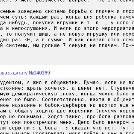
семье заведена система борьбы с плачем и пло
чем суть: каждый раз, когда для ребенка наме
да-нибудь, покупка игрушки и т. д. , у него 
а и непослушания. И если до этого мероприяти
, то получит шиш, а не новую игрушку или пох
один раз 30, а в сумме. И как сказал отец сем
й системы, мы дольше 7 секунд не плачем. По-
овать цитату №140169
удентом, я жил в общежитии. Думаю, если не в
стояние: жрать хочется, а денег нет. Студенч
амую демократическую эпоху, когда можно было 
енег не было. Соответственно, вахта в общежи
ное название и бабок-церберов на вахтах еще 
ам в общагу ходить две кореянки (почему коре
ор не понимаю). Ходят такие, про бога разгов
 тут они повстречали меня. Дело было вечером 
ли верю ли я в бога - я сказал что нет. Тут 
они начали уговаривать меня пойти к ним в го