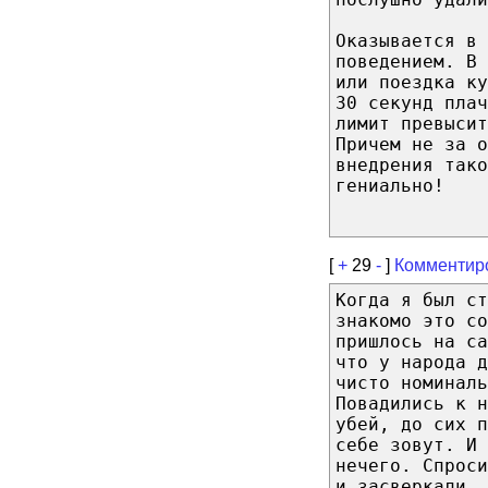
Оказывается в 
поведением. В 
или поездка ку
30 секунд плач
лимит превысит
Причем не за 
внедрения тако
гениально!
[
+
29
-
]
Комментир
Когда я был ст
знакомо это со
пришлось на с
что у народа д
чисто номиналь
Повадились к н
убей, до сих п
себе зовут. И
нечего. Спроси
и засверкали, 