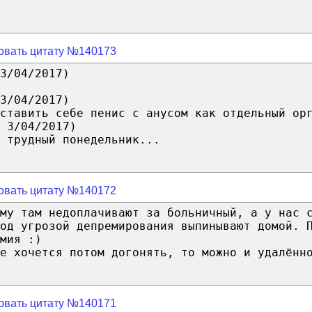
овать цитату №140173
3/04/2017)
3/04/2017)
ставить себе пенис с анусом как отдельный ор
 3/04/2017)
 трудный понедельник...
овать цитату №140172
му там недоплачивают за больничный, а у нас 
од угрозой депремирования выпинывают домой. 
мия :)
не хочется потом догонять, то можно и удалённ
овать цитату №140171