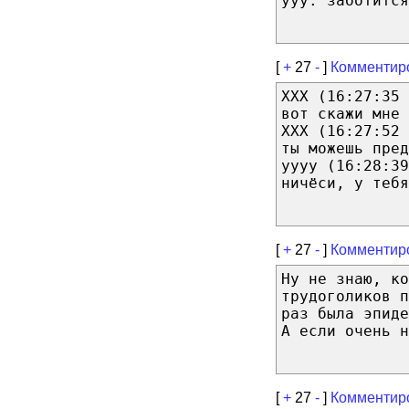
yyy: заботится
[
+
27
-
]
Комментир
ХХХ (16:27:35 
вот скажи мне
ХХХ (16:27:52 
ты можешь пред
уууу (16:28:39
ничёси, у тебя
[
+
27
-
]
Комментир
Ну не знаю, ко
трудоголиков п
раз была эпиде
А если очень 
[
+
27
-
]
Комментир