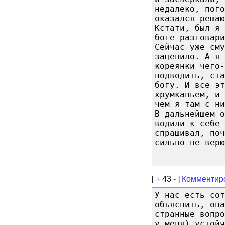
недалеко, пого
оказался решаю
Кстати, был я 
боге разговари
Сейчас уже сму
зацепило. А я 
кореянки чего-
подводить, ста
богу. И все эт
хрумканьем, и 
чем я там с ни
В дальнейшем о
водили к себе 
спрашивал, поч
сильно не верю
[
+
43
-
]
Комментир
У нас есть сот
объяснить, она
странные вопро
у меня) устой