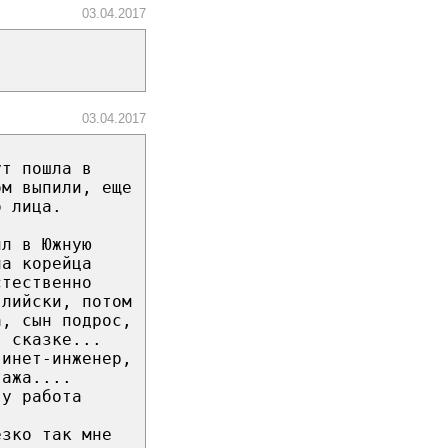
03.04.2017
03.04.2017
ут пошла в
ом выпили, еще
о лица.
ил в Южную
ла корейца
стественно
глийски, потом
а, сын подрос,
в сказке...
 инет-инженер,
тажа....
гу работа
езко так мне