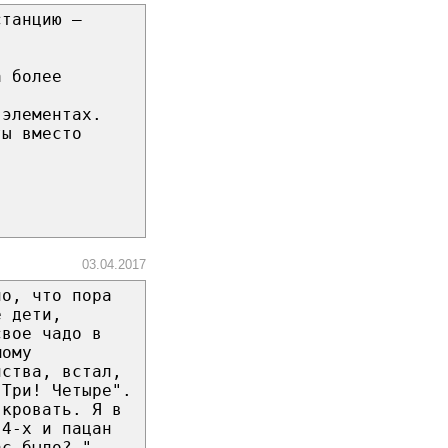
станцию —
а более
 элементах.
ты вместо
03.04.2017
ло, что пора
е дети,
свое чадо в
мому
йства, встал,
 Три! Четыре".
 кровать. Я в
 4-х и пацан
ас было? ".