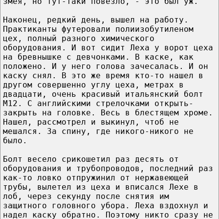
змея, но тут-таки повезло, - это был уж.
Наконец, редкий день, вышел на работу.
Практиканты футеровали полиизобутиленом
цех, полный разного химического
оборудования. И вот сидит Леха у ворот цеха
на бревнышке с девчонками. В каске, как
положено. И у него голова зачесалась. И он
каску снял. В это же время кто-то нашел в
другом совершенно углу цеха, метрах в
двадцати, очень красивый итальянский болт
М12. С английскими стрелочками открыть-
закрыть на головке. Весь в блестящем хроме.
Нашел, рассмотрел и выкинул, чтоб не
мешался. За спину, где никого-никого не
было.
Болт весело срикошетил раз десять от
оборудования и трубопроводов, последний раз
как-то ловко отпружинил от нержавеющей
трубы, вылетел из цеха и вписался Лехе в
лоб, через секунду после снятия им
защитного головного убора. Леха вздохнул и
надел каску обратно. Поэтому никто сразу не