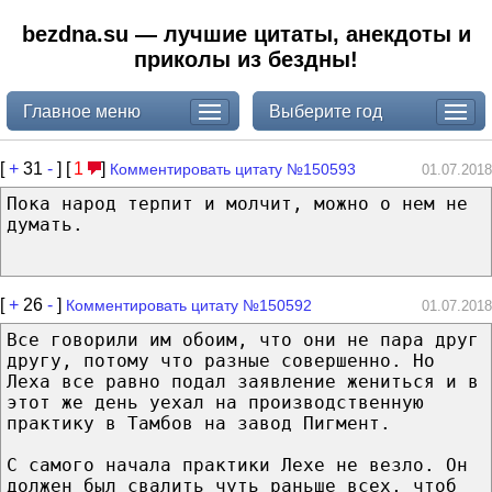
bezdna.su — лучшие цитаты, анекдоты и
приколы из бездны!
Главное меню
Выберите год
[
+
31
-
] [
1
]
Комментировать цитату №150593
01.07.2018
Пока народ терпит и молчит, можно о нем не
думать.
[
+
26
-
]
Комментировать цитату №150592
01.07.2018
Все говорили им обоим, что они не пара друг
другу, потому что разные совершенно. Но
Леха все равно подал заявление жениться и в
этот же день уехал на производственную
практику в Тамбов на завод Пигмент.
С самого начала практики Лехе не везло. Он
должен был свалить чуть раньше всех, чтоб