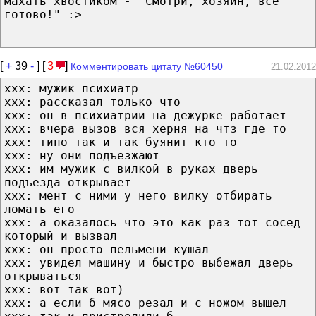
махать хвостиком - "Смотри, хозяин, все
готово!" :>
[
+
39
-
] [
3
]
Комментировать цитату №60450
21.02.2012
xxx: мужик психиатр
xxx: рассказал только что
xxx: он в психиатрии на дежурке работает
xxx: вчера вызов вся херня на чтз где то
xxx: типо так и так буянит кто то
xxx: ну они подъезжают
xxx: им мужик с вилкой в руках дверь
подъезда открывает
xxx: мент с ними у него вилку отбирать
ломать его
xxx: а оказалось что это как раз тот сосед
который и вызвал
xxx: он просто пельмени кушал
xxx: увидел машину и быстро выбежал дверь
открываться
xxx: вот так вот)
xxx: а если б мясо резал и с ножом вышел