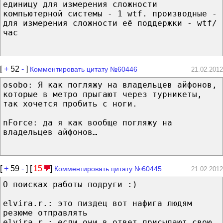
единицу для измерения сложности
компьютерной системы - 1 wtf. производные -
для измерения сложности её поддержки - wtf/
час
[
+
52
-
]
Комментировать цитату №60446
21.02.2012
osobo: Я как погляжу на владельцев айфонов,
которые в метро прыгают через турникеты,
так хочется пробить с ноги.
nForce: да я как вообще погляжу на
владельцев айфонов…
[
+
59
-
] [
15
]
Комментировать цитату №60445
21.02.2012
О поисках работы подруги :)
elvira.r.: это пиздец вот нафига людям
резюме отправлять
elvira.r.: если они в ответ присылают свою