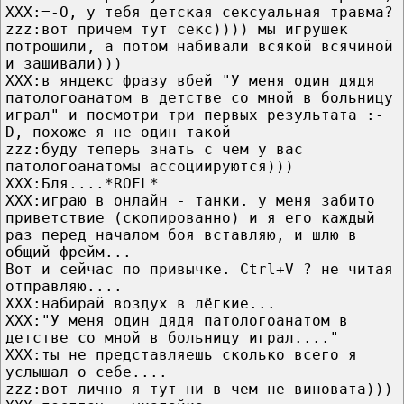
ХХХ:=-O, у тебя детская сексуальная травма?
zzz:вот причем тут секс)))) мы игрушек
потрошили, а потом набивали всякой всячиной
и зашивали)))
ХХХ:в яндекс фразу вбей "У меня один дядя
патологоанатом в детстве со мной в больницу
играл" и посмотри три первых результата :-
D, похоже я не один такой
zzz:буду теперь знать с чем у вас
патологоанатомы ассоциируются)))
XXX:Бля....*ROFL*
XXX:играю в онлайн - танки. у меня забито
приветствие (скопированно) и я его каждый
раз перед началом боя вставляю, и шлю в
общий фрейм...
Вот и сейчас по привычке. Ctrl+V ? не читая
отправляю....
XXX:набирай воздух в лёгкие...
XXX:"У меня один дядя патологоанатом в
детстве со мной в больницу играл...."
ХХХ:ты не представляешь сколько всего я
услышал о себе....
zzz:вот лично я тут ни в чем не виновата)))