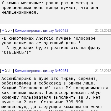
У компа месячные: ровно раз в месяц в
произвольный день винда думает, что она
нелицензионная.
[
+
35
-
]
Комментировать цитату №60452
21.02.2012
-В смартфонах Android лучшее голосовое
управление на сегодняшний день!!!
- А будильник будет реагировать на фразу
"ОТЪЕБИСЬ?!"
[
+
33
-
]
Комментировать цитату №60451
21.02.2012
Ассемблерщик в душе это тиран, сержант,
рабовладелец и собаковод в одном лице.
Каждый "бесполезный" такт МК воспринимается
как личный вызов. Процессор должен любую
команду пользователя выполнить за 3, нет
лучше за 2 мкс. Остальные 399.998
миллисекунд до следующей команды он может