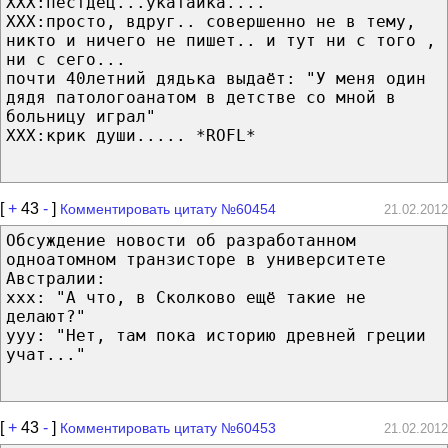
XXX:пестдец...укатайка....
XXX:просто, вдруг.. совершенно не в тему,
никто и ничего не пишет.. и тут ни с того ,
ни с сего...
почти 40летний дядька выдаёт: "У меня один
дядя патологоанатом в детстве со мной в
больницу играл"
XXX:крик души..... *ROFL*
[
+
43
-
]
Комментировать цитату №60454
21.02.2012
Обсуждение новости об разработанном
одноатомном транзисторе в университете
Австралии:
ххх: "А что, в Сколково ещё такие не
делают?"
ууу: "Нет, там пока историю древней греции
учат..."
[
+
43
-
]
Комментировать цитату №60453
21.02.2012