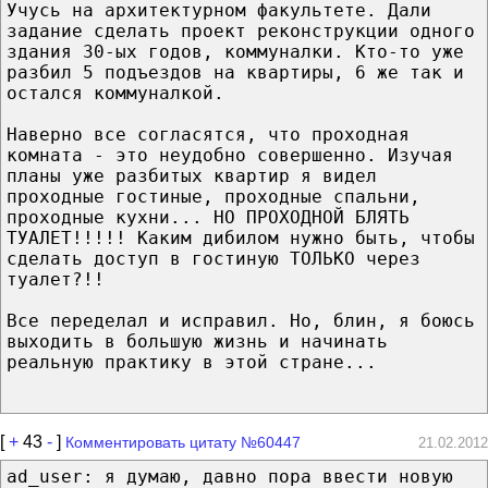
Учусь на архитектурном факультете. Дали
задание сделать проект реконструкции одного
здания 30-ых годов, коммуналки. Кто-то уже
разбил 5 подъездов на квартиры, 6 же так и
остался коммуналкой.
Наверно все согласятся, что проходная
комната - это неудобно совершенно. Изучая
планы уже разбитых квартир я видел
проходные гостиные, проходные спальни,
проходные кухни... НО ПРОХОДНОЙ БЛЯТЬ
ТУАЛЕТ!!!!! Каким дибилом нужно быть, чтобы
сделать доступ в гостиную ТОЛЬКО через
туалет?!!
Все переделал и исправил. Но, блин, я боюсь
выходить в большую жизнь и начинать
реальную практику в этой стране...
[
+
43
-
]
Комментировать цитату №60447
21.02.2012
ad_user: я думаю, давно пора ввести новую