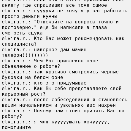
анкету где спрашивают все тоже самое
elvira.r.: сууууки не хочу я у вас работать
просто деньги нужны
elvira.r.: "Отвечайте на вопросы точно и
достоверно." еще бы написали в глаза
смотреть сцука
elvira.r.: Кто Вас может рекомендовать как
специалиста?
elvira.r.: наверное дам мамин
телефон)))))))))
elvira.r.: Чем Вас привлекло наше
объявление о работе?
elvira.r.: так красиво смотрелись черные
буковки на белом фоне
elvira.r.: кто это придумывает
elvira.r.: Как Вы себе представляете свой
карьерный рост?
elvira.r.: после собеседования я становлюсь
вашим начальником и увольняю вас нахрен
elvira.r.: Почему нам стоит принять Вас на
работу?
elvira.r.: я мля кууууушать хочууууу,
помогииите