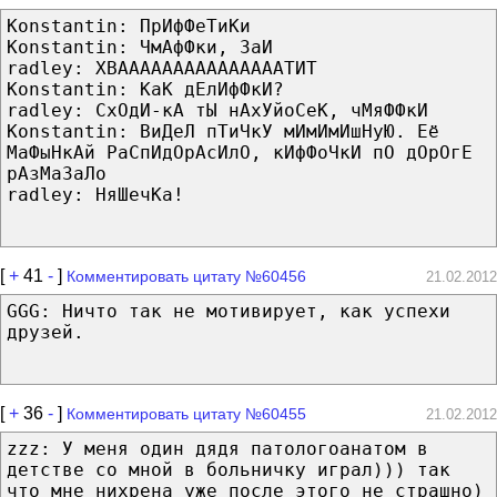
Konstantin: ПрИфФеТиКи
Konstantin: ЧмАфФки, ЗаИ
radley: ХВАААААААААААААААТИТ
Konstantin: КаК дЕлИфФкИ?
radley: СхОдИ-кА тЫ нАхУйоСеК, чМяФФкИ
Konstantin: ВиДеЛ пТиЧкУ мИмИмИшНуЮ. Её
МаФыНкАй РаСпИдОрАсИлО, кИфФоЧкИ пО дОрОгЕ
рАзМаЗаЛо
radley: НяШечКа!
[
+
41
-
]
Комментировать цитату №60456
21.02.2012
GGG: Ничто так не мотивирует, как успехи
друзей.
[
+
36
-
]
Комментировать цитату №60455
21.02.2012
zzz: У меня один дядя патологоанатом в
детстве со мной в больничку играл))) так
что мне нихрена уже после этого не страшно)