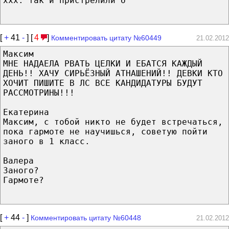
xxx: так и пристрелили б
[
+
41
-
] [
4
]
Комментировать цитату №60449
21.02.2012
Максим
МНЕ НАДАЕЛА РВАТЬ ЦЕЛКИ И ЕБАТСЯ КАЖДЫЙ
ДЕНЬ!! ХАЧУ СИРЬЁЗНЫЙ АТНАШЕНИЙ!! ДЕВКИ КТО
ХОЧИТ ПИШИТЕ В ЛС ВСЕ КАНДИДАТУРЫ БУДУТ
РАССМОТРИНЫ!!!
Екатерина
Максим, с тобой никто не будет встречаться,
пока гармоте не научишься, советую пойти
заного в 1 класс.
Валера
Заного?
Гармоте?
[
+
44
-
]
Комментировать цитату №60448
21.02.2012