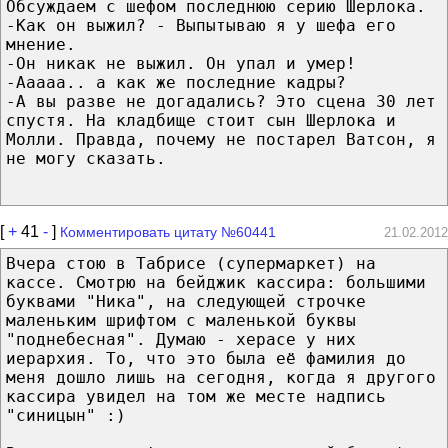
Обсуждаем с шефом последнюю серию Шерлока.
-Как он выжил? - Выпытываю я у шефа его
мнение.
-Он никак не выжил. Он упал и умер!
-Ааааа.. а как же последние кадры?
-А вы разве не догадались? Это сцена 30 лет
спустя. На кладбище стоит сын Шерлока и
Молли. Правда, почему не постарел Ватсон, я
не могу сказать.
[
+
41
-
]
Комментировать цитату №60441
21.02.2012
Вчера стою в Табрисе (супермаркет) на
кассе. Смотрю на бейджик кассира: большими
буквами "Ника", на следующей строчке
маленьким шрифтом с маленькой буквы
"поднебесная". Думаю - херасе у них
иерархия. То, что это была её фамилия до
меня дошло лишь на сегодня, когда я другого
кассира увидел на том же месте надпись
"синицын" :)